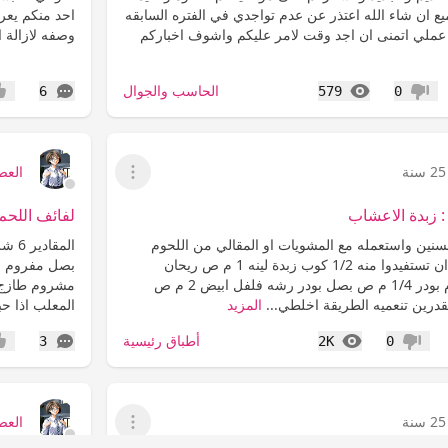
ميع ان شاء الله اعتذر عن عدم تواجدي في الفتره السابقه
احد منكم يعر
لي اتمنى ان اجد وقت لامر عليكم واشوف اخباركم
وصفه لازالة 
المشاهدات
التعليقات
الحاسب والجوال
6
579
0
عدم إعجاب
إعج
25 سنة
العص
عرض القائمة
 زبدة الاعشاب
لفائف اللح
نين واستعمله مع المشويات او المقالي من اللحوم
اعرضه عليكم عسى ان تستفيدوا منه 1/2 كوب زبدة لينه 1 م ص ريحان
مجفف 1/4 م ص ثوم بودر 1/4 م ص بصل بودر رشه فلفل ابيض 2 م ص
مشروم طازج م
قدرين تنعميه الطريقة اخلطي...
المزيد
المعلب اذا حبيتي) 1/2 م ص ملح ،
المشاهدات
التعليقات
أطباق رئيسية
3
2K
0
عدم إعجاب
إعج
25 سنة
العص
عرض القائمة