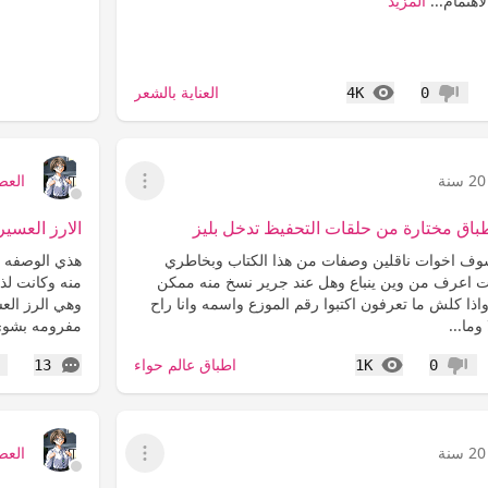
هتمام...
المزيد
المشاهدات
العناية بالشعر
4K
0
عدم إعجاب
20 سنة
العص
عرض القائمة
طباق مختارة من حلقات التحفيظ تدخل بليز
الارز العسي
اشوف اخوات ناقلين وصفات من هذا الكتاب وبخاطري
هذي الوصفه ا
 اعرف من وين ينباع وهل عند جرير نسخ منه ممكن
منه وكانت لذي
ذا كلش ما تعرفون اكتبوا رقم الموزع واسمه وانا راح
وهي الرز الع
ما...
مفرومه بشوي
المشاهدات
التعليقات
اطباق عالم حواء
13
1K
0
عدم إعجاب
إع
20 سنة
العص
عرض القائمة