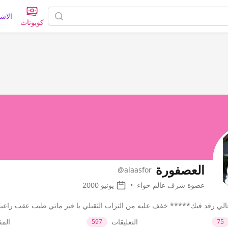
الاش
كوبونات
العصفورة
@alaasfor
عضوة شرف عالم حواء
•
يونيو 2000
 غالي رقد فيك***** خفف عليه من التراب الثقيلي يا قبر ماني طيب عقب راع
التعليقات
الم
597
75