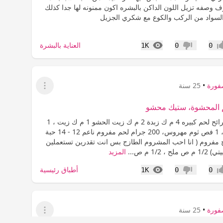
ف وصفه تزيل اللون الداكن بالبشره اكون ممنونه لها جدا كذلك
السواد من الركب والكوع مع شكري الجزيل
المشاهدات
العناية بالبشرة
1K
0
0
اب
عدم إعجاب
فورة
•
25 سنة
عرض القائمة
م المحشوة، ستيك محشو
المقادير 6 شرائح لحم كبيره 4 م ك زبدة 2 م ك زيت الحشو 1 م ك زيت ، 1
بصل مفروم ، 1 فص ثوم مهروس، 200 جرام لحم مفروم ناعم 12 - 14 حبة
فروم ( انا احب المشروم الطازج بس انت تقدرين تستعملين
 1/2 م ص...
المزيد
المشاهدات
أطباق رئيسية
1K
0
0
اب
عدم إعجاب
فورة
•
25 سنة
عرض القائمة