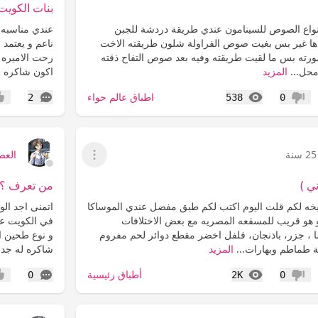
بنات الكوي
نواع الصوص للسينامون عندي طريقة دردشة للجبن
عندي مناسبه 
اها غير بس بغيت صوص الفراولة شلون طريقته الاخت
ناعم و يعتمد
رته بس ما لقيت طريقته وفيه بعد صوص التفاح ذقته
رحت الاميره ب
محل...
المزيد
اكون شاكره ل
المشاهدات
التعليقات
اطباق عالم حواء
2
538
0
عدم إعجاب
إعج
25 سنة
العص
عرض القائمة
ي )
من تعرف ؟؟؟
خه لكم قلت اليوم اكتب لكم طبق مفضل عندي الموساكا
اتمنى اجد الو
 هو قريب للمسقعه المصريه مع بعض الاختلافات
في الكويت عند
ا ، جزر، باذنجان، فلفل اخضر مقطع دوائر لحم مفروم
و نوع طحين ا
 طماطم وبهارات...
المزيد
شاكره له جدا
المشاهدات
التعليقات
أطباق رئيسية
0
2K
0
عدم إعجاب
إعج