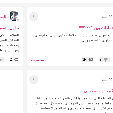
20 سنة
العص
عرض القائمة
امارات وين ؟؟؟؟!!!!!
تدلون السو
يت عنوان محلات زارينا للجلابيات يكون بدبي او ابوظبي
السلام عليكم
قع دلوني عليه ضروري
القماش العبي
ومحتاجه اسم
وين الشين ول
المشاهدات
التعليقات
ساعدوني
2
1K
0
عدم إعجاب
إعج
20 سنة
عرض القائمة
ثيف ولمعه تعالي
الخلطه اللي تستعملينها لكن بالطريقة والاستمرار انا
خلط مجموعه غير بس المهم اني احطه كل يوم وترك
 ثم اخر الليل اغسله وشعري ولله الحمد لا تساقط