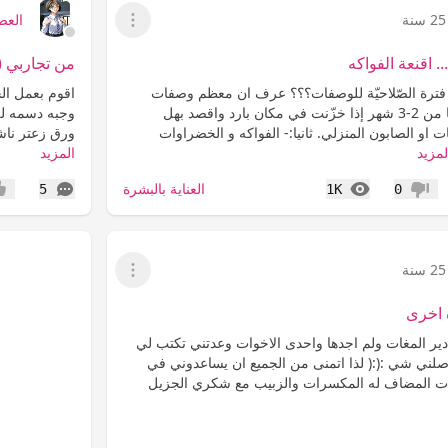
25 سنة
العص
عرض القائمة
. اقنعة الفواكه
من تجاربي 
 فترة الصّلاحيّة للوصفات؟؟؟ عرف ان معظم وصفات
اقوم بعمل الخ
الجمال فترة صلاحيّتها من 2-3 شهر إذا خزّنت في مكان بارد واقصد بهل
وجبه دسمه للع
 او الصابون المنزلي. ثانيا:- الفواكه و الخضراوات
ورق زعتر ناش
لمزيد
المزيد
المشاهدات
التعليقات
العناية بالبشرة
5
1K
0
عدم إعجاب
إعج
25 سنة
عرض القائمة
ة اخرى
ر المغات ولم اجدها واحدى الاخوات وعدتني تكتب لي
لني شي :(:( لذا اتمنى من الجميع ان يساعدوني في
غات المضاف له المكسرات والزبيب مع شكري الجزيل