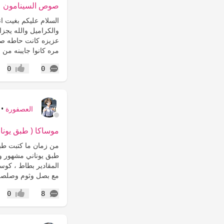
صوص السينامون
السلام عليكم بغيت ا
والكراميل والله يجز
عزيزه كانت حاطه صو
مره كانوا جايبنه من 
التعليقات
0
0
إعجاب
العصفورة
•
موساكا ( طبق يونان
من زمان ما كتبت طب
طبق يوناني مشهور و
المقادير بطاط ، كوس
مع بصل وثوم وصلصة
التعليقات
0
8
إعجاب