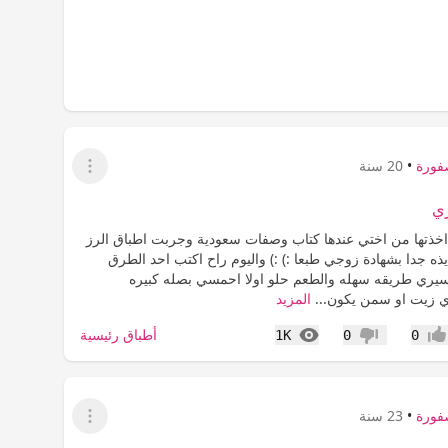
فورة
•
20 سنة
عرض القائمة
ري
خذتها من اختي عندها كتاب وصفات سعودية وجربت اطباق الرز
ذه جدا بشهادة زوجي طبعا :) :) واليوم راح اكتب احد الطرق
سيري طريقه سهله والطعم حلو اولا احمسي بصله كبيره
 زيت او سمن يكون...
المزيد
المشاهدات
أطباق رئيسية
1K
0
0
جاب
عدم إعجاب
فورة
•
23 سنة
عرض القائمة