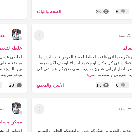
المشاهدات
الصحة واللياقة
2K
0
عدم إعجاب
25 سنة
العص
عرض القائمة
عالم
خلطه لتنعيم
كره بما اني قاعده اخطط لحفلة العرس قلت ليش ما
اخلطي عسل مع
فلات في كل مكان او مجتمع انا راح اوصف لكم طريقة
ثم ضعيه على 
من اصل ايراني شلون صايره اتمنى تعجبكم اهم شي في
تبين النتيجه 
 العروس و تقوم...
المزيد
نتيجه سريعه ا
المشاهدات
التعليقات
الأسرة والمجتمع
20
1K
0
عدم إعجاب
إع
25 سنة
العص
عرض القائمة
ممكن مساع
القديم والجديد و اشكركم على مواضيعكم الحلوه والقيمه
اخواتي انا بش