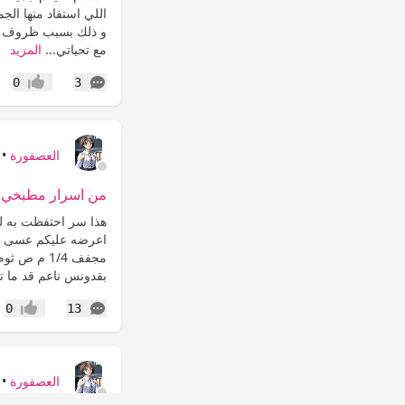
اللي استفاد منها الج
و ذلك بسبب ظروف عم
مع تحياتي...
المزيد
التعليقات
0
3
إعجاب
العصفورة
•
من اسرار مطبخي :
هذا سر احتفظت به لس
بقدونس ناعم قد ما ت
التعليقات
0
13
إعجاب
العصفورة
•