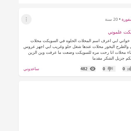
فورة
•
20 سنة
عرض القائمة
يكت علموني
 خواتي ابي اعرف اسم المحلات الحلوه في السويكت محلات
 والطرح البخور محلات عندها شغل حلو وغريب ابي اجهز عروس
اء محلات انا رحت مره للسويكت وضعت ما عرفت وين الزين
كم جزيل الشكر مقدما
المشاهدات
ساعدوني
482
0
0
اب
عدم إعجاب