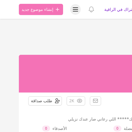
عرض قائمة المستخدم
عرض الإشعارات
تراك في الراقية
إنشاء موضوع جديد
2K
طلب صداقة
يك***** اللي رعاني صار عندك نزيلي
فضلة
الأصدقاء
0
0