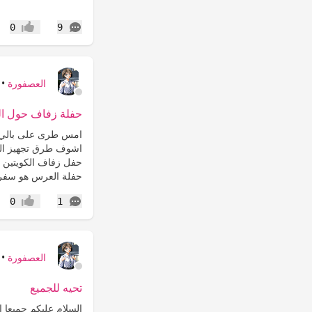
التعليقات
0
9
إعجاب
العصفورة
•
حفلة زفاف حول ال
امس طرى على بالي ف
اشوف طرق تجهيز الح
حفل زفاف الكويتين 
حفلة العرس هو سفرة
التعليقات
0
1
إعجاب
العصفورة
•
تحيه للجميع
السلام عليكم جميعا 