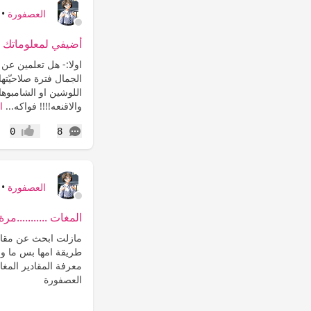
العصفورة
•
أضيفي لمعلوماتك ..
اولا:- هل تعلمين عن
اللوشين او الشامبوهات
والاقنعه!!!! فواكه...
ا
التعليقات
0
8
إعجاب
العصفورة
•
المغات ...........مر
مازلت ابحث عن مقادي
طريقة امها بس ما وص
معرفة المقادير الم
العصفورة