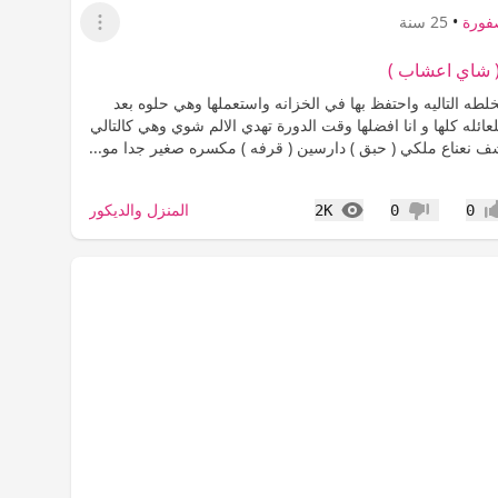
فورة
•
25 سنة
عرض القائمة
( شاي اعشاب )
لطه التاليه واحتفظ بها في الخزانه واستعملها وهي حلوه بعد
ائله كلها و انا افضلها وقت الدورة تهدي الالم شوي وهي كالتالي
ف نعناع ملكي ( حبق ) دارسين ( قرفه ) مكسره صغير جدا مو...
المشاهدات
المنزل والديكور
2K
0
0
اب
عدم إعجاب