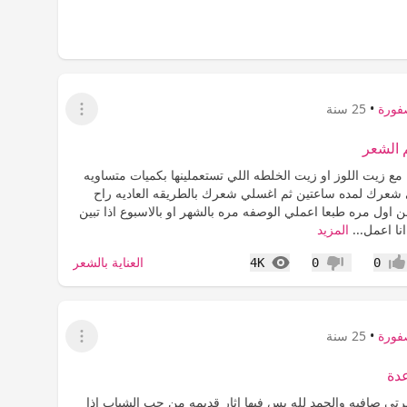
فورة
•
25 سنة
عرض القائمة
 الشعر
 زيت اللوز او زيت الخلطه اللي تستعملينها بكميات متساويه
شعرك لمده ساعتين ثم اغسلي شعرك بالطريقه العاديه راح
من اول مره طبعا اعملي الوصفه مره بالشهر او بالاسبوع اذا تبين
نا اعمل...
المزيد
المشاهدات
العناية بالشعر
4K
0
0
جاب
عدم إعجاب
فورة
•
25 سنة
عرض القائمة
دة
رتي صافيه والحمد لله بس فيها اثار قديمه من حب الشباب اذا