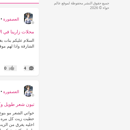
جميع حقوق النشر محفوظة لموقع عالم
حواء © 2026
العصفورة
•
محلات زارينا في ال
السلام عليكم بنات بغ
الشارقة واذا لهم مو
التعليقات
0
4
إعجاب
العصفورة
•
تبون شعر طويل وك
خواتي الشعر مو بنوع 
حطيت زيت كل مره ا
اخليه يغرق من الزيت