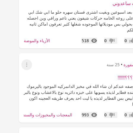
ت ساعدوني
بعد اسبوعين وبغيت اشترى فستان سهره حلو ما ابي شك ابي
 على روعه الخامه حركات شيفون يعني ناعم وراقي وين احصله
حولي بس موديلاتها الموجوده شغلها كثير تعرفون اماكن ثانيه
كم
المشاهدات
الأزياء والموضة
518
0
0
اب
عدم إعجاب
فورة
•
25 سنة
عرض القائمة
؟!!!!!!
صفه عندكم ان شاء الله في مخبز الدانمركيه الموجود باليرموك
ه فطاير لذيذه يسويها على خبزه دائريه نوع بالاعشاب ونوع بالبر
بيض بس الفطاير لذيذه يا ليت احد يعرف طريقه العجينه اكون
المشاهدات
المعجنات والمخبوزات والسندويتشات
993
0
0
اب
عدم إعجاب