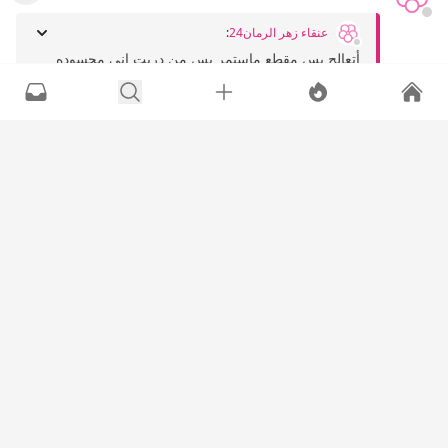
عنقاء زهر الرمان24
:
أتعالج بس مقطع ماستمر بس من دريت اني محسوده
ومعيونه من خمس ست سنوات .. ومن يومها كل فتره
أعراض...
شوفي عندي لك طريقه باذن الله تخليك تستمرين هالمره
بدون انقطاع .....
دايم اذا حسيتي انك مليتي من تطبيق البرنامج ادعي الله
يعينك بكل اوقات الاجابه وتذكري انك رح تشفين للابد
وتفتكين من هالاعراضض لما تواصلين ،،
اعراض الشفاء ..
شفتي االاعراض الي تزيد عليك في حاله التعب الشديد
تبدا تخف لحد م تشفين تماما وتاخذذ وقت ،،
يجيك بالبدايه اسهال اسود مائل للاخضر الله يكرمك
ويكرم القارئين
تحسين بخفه بجسدك
وتحسين بسعادهه ويروح عنك الضييق الفضيع ووتحبينن
ممخالطه الناس ..