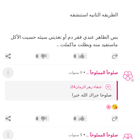
الطريقه الثانيه استنشقه
بس الظاهر عندي فقر دم أو تغذيتي سيئه حسيت الأكل
ماستفيد منه وبطلت ماكملت ..
إضافة رد جديد
مشار
0
0
إعجاب
عدم إعجاب
صلوحآ المملوحآ ..
•
9 سنوات
عرض ال
عنقاء زهر الرمان24
:
صلوحا جزاك الله خيرا
😘🌸
إضافة رد جديد
مشار
0
0
إعجاب
عدم إعجاب
صلوحآ المملوحآ ..
•
9 سنوات
عرض القائ