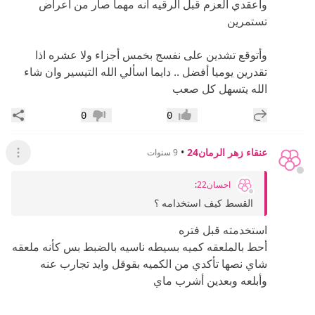
واعقدي العزم قبل الرقيه انه مهما صار من أعراض
تستمرين
وأتوقع تشدين على نفسج بخمس أجزاء ولا عشره اذا
تقدرين يوميا أفضل .. دايما اسألي الله التيسير وان شاء
الله يتسهل كل صعب
إضافة رد جديد
مشار
0
0
إعجاب
عدم إعجاب
عنقاء زهر الرمان24
•
9 سنوات
عرض ال
احسان22
:
القسط كيف استخدامه ؟
استخدمته قبل فتره
أحط بالملعقه كميه بسيطه ناسيه بالضبط بس كأنه ملعقه
شاي نصها تأكدي من الكميه بقوقل وايد تجارب عنه
وأبلعه وبعدين أشرب ماي