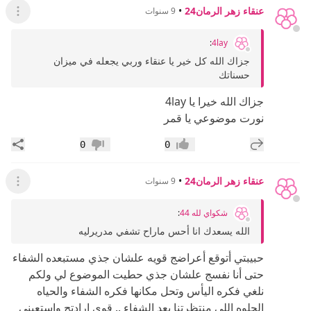
عنقاء زهر الرمان24
•
9 سنوات
عرض ال
:
4lay
جزاك الله كل خير يا عنقاء وربي يجعله في ميزان
حسناتك
جزاك الله خيرا يا 4lay
نورت موضوعي يا قمر
إضافة رد جديد
مشار
0
0
إعجاب
عدم إعجاب
عنقاء زهر الرمان24
•
9 سنوات
عرض ال
شكواي لله 44
:
الله يسعدك انا أحس ماراح تشفي مدريرليه
حبيبتي أتوقع أعراضج قويه علشان جذي مستبعده الشفاء
حتى أنا نفسج علشان جذي حطيت الموضوع لي ولكم
نلغي فكره اليأس وتحل مكانها فكره الشفاء والحياه
الحلوه اللي منتظرتنا بعد الشفاء .. قوي ارادتج واستعيني