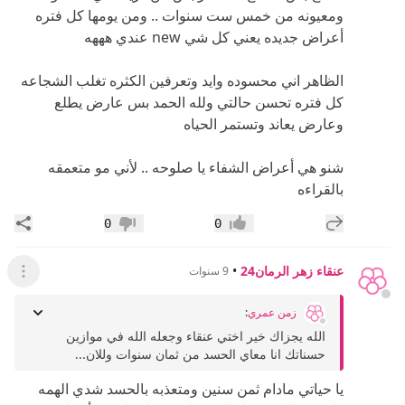
ومعيونه من خمس ست سنوات .. ومن يومها كل فتره
أعراض جديده يعني كل شي new عندي هههه
الظاهر اني محسوده وايد وتعرفين الكثره تغلب الشجاعه
كل فتره تحسن حالتي ولله الحمد بس عارض يطلع
وعارض يعاند وتستمر الحياه
شنو هي أعراض الشفاء يا صلوحه .. لأني مو متعمقه
بالقراءه
إضافة رد جديد
مشار
0
0
إعجاب
عدم إعجاب
عنقاء زهر الرمان24
•
9 سنوات
عرض ال
زمن عمري
:
الله يجزاك خير اختي عنقاء وجعله الله في موازين
حسناتك انا معاي الحسد من ثمان سنوات وللان...
يا حياتي مادام ثمن سنين ومتعذبه بالحسد شدي الهمه