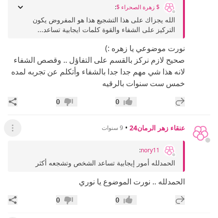
$ زهرة الصحراء $
:
الله يجزاك على هذا التشجيع هذا هو المفروض يكون
التركيز على الشفاء والقوة كلمات ايجابية تساعد...
نورت موضوعي يا زهره :)
صحيح لازم نركز بالقسم على التفاؤل .. وقصص الشفاء
لانه هذا شي مهم جدا جدا بالشفاء وأتكلم عن تجربه لمده
خمس ست سنوات بالرقيه
إضافة رد جديد
مشار
0
0
إعجاب
عدم إعجاب
عنقاء زهر الرمان24
•
9 سنوات
عرض ال
:
nory11
الحمدلله أمور إيجابية تساعد الشخص وتشجعه أكثر
الحمدلله .. نورت الموضوع يا نوري
إضافة رد جديد
مشار
0
0
إعجاب
عدم إعجاب