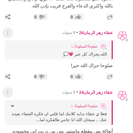
بالله واكثري الدعاء والفرج قريب بإذن الله
إضافة رد جديد
مشار
0
0
إعجاب
عدم إعجاب
عنقاء زهر الرمان24
•
9 سنوات
عرض ال
صلوحآ المملوحآ ..
:
الله.يجزاك كل خير 💗💭
صلوحا جزاك الله خيرا
إضافة رد جديد
مشار
0
0
إعجاب
عدم إعجاب
عنقاء زهر الرمان24
•
9 سنوات
عرض ال
صلوحآ المملوحآ ..
:
فعلا ي عنقاء بدايه كلامك لما قلتي ان فكره الشفاء بعيده
عنك .. سبحان الله انا جاتني هالفكره لما...
أتعالج بس مقطع ماستمر بس من دريت اني محسوده