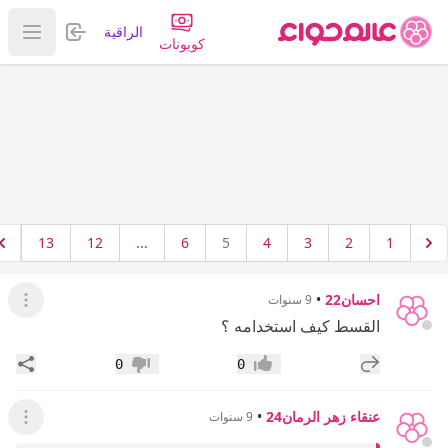
تسجيل الدخول
الراقية
عرض ا
كوبونات
13
12
...
6
5
4
3
2
1
احسان22
•
9 سنوات
عرض ال
القسط كيف استخدامه ؟
إضافة رد جديد
مشار
0
0
إعجاب
عدم إعجاب
عنقاء زهر الرمان24
•
9 سنوات
عرض ال