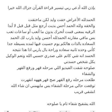
بإذن الله أدعي ربي تيسير قراءة القرآن جزاك الله خيرا
الحمدلله الأعراض خفت وايد لكن ماختفت
والخفه ولله الحمد أحس بديت أرجع مثل قبل قبل لا أبدا
الرقيه بمعنى قمت أتحرك بدون ما أتعب أو ساعات تعب
بس مافي مقارنه الحمدلله أحسن وايد يارب لك الحمد
السعاده بالذات هالكم يوم حسيت فيها لمده بسيطه جدا
كأني وحده ثانيه سعاده وراحة بال ياربي اذا هذا نتيجه
الحسد انه شي كاتم على صدري حسبي الله ونعم الوكيل
بكل شخص حسدني
صلوحه شفت الفيديو اللي مرحله قهر ورفع القهر
والشفاء
طلعت مرحله رفع القهر صج قهر هههه انقهرت
توقعت حالي مرحلة الشفاء بس مايهمني ان شاء الله
انشفي قريب
الله يشفيج شفاء تام يا صلوحه