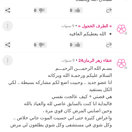
إضافة رد جديد
مشار
0
0
إعجاب
عدم إعجاب
» الطرف الخجول «
•
9 سنوات
عرض ال
الله يعطيكم العافيه
إضافة رد جديد
مشار
0
0
إعجاب
عدم إعجاب
عنقاء زهر الرمان24
•
9 سنوات
عرض ال
بسـم الله الرحمـــن الرحيـــم
السلام عليكم ورحمـة الله وبركاته
انا عضو جديد .. وحبيت اضع لكم مشاركه بسيطة .. لكي
الكل يستفيد
هي قصتي + كيف عالجت نفسي
فالبداية انا كنت بالسابق عاصي لله والعياذ بالله
وحين اصابني المرض كان قوي مرة ،
واعراض كثيرة حتى اني حسيت الموت جاني خلاص ..
وكل شوي في مستشفى وكل شوي يطلعون لي مرض