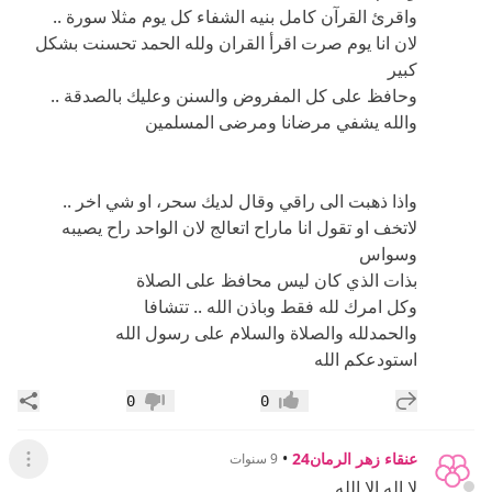
واقرئ القرآن كامل بنيه الشفاء كل يوم مثلا سورة ..
لان انا يوم صرت اقرأ القران ولله الحمد تحسنت بشكل
كبير
وحافظ على كل المفروض والسنن وعليك بالصدقة ..
والله يشفي مرضانا ومرضى المسلمين
واذا ذهبت الى راقي وقال لديك سحر، او شي اخر ..
لاتخف او تقول انا ماراح اتعالج لان الواحد راح يصيبه
وسواس
بذات الذي كان ليس محافظ على الصلاة
وكل امرك لله فقط وباذن الله .. تتشافا
والحمدلله والصلاة والسلام على رسول الله
استودعكم الله
إضافة رد جديد
مشار
0
0
إعجاب
عدم إعجاب
عنقاء زهر الرمان24
•
9 سنوات
عرض ال
لا إله إلا الله