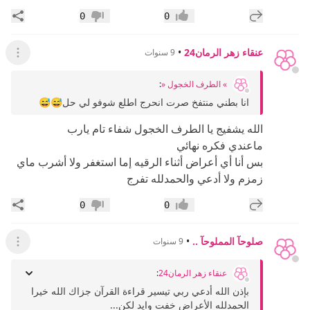
إضافة رد جديد
مشار
0
0
إعجاب
عدم إعجاب
عنقاء زهر الرمان24
•
9 سنوات
عرض ال
» الطرف الخجول «
:
انا بطني منتفخ صرت انحرج اطلع شوفو لي حل😅😅
الله يشفيج يا الطرف الخجول شفاء تام يارب
ماعندي فكره نهائي
بس أنا أي أعراض أثناء الرقيه إما استغفر ولا أشرب ماي
زمزم ولا أدعي والحمدلله تفرج
إضافة رد جديد
مشار
0
0
إعجاب
عدم إعجاب
صلوحآ المملوحآ ..
•
9 سنوات
عرض ال
عنقاء زهر الرمان24
:
​ بإذن الله أدعي ربي تيسير قراءة القرآن جزاك الله خيرا
الحمدلله الأعراض خفت وايد لكن...