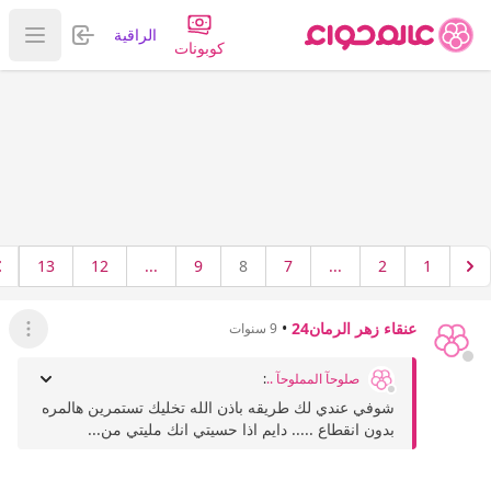
تسجيل الدخول
الراقية
عرض ا
كوبونات
13
12
...
9
8
7
...
2
1
عنقاء زهر الرمان24
•
9 سنوات
عرض ال
صلوحآ المملوحآ ..
:
شوفي عندي لك طريقه باذن الله تخليك تستمرين هالمره
بدون انقطاع ..... دايم اذا حسيتي انك مليتي من...