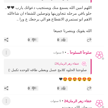
اللهم امين الله يسمع منك ويستجيب دعواتك يارب ❤❤..
حلو باقي مرحله تتجاوزينها وتوصلين للشفاء ان شاءالله
الاهم انو تستمري الانقطاع هو الي يرجعك ع ورا ..
الله يقويك وينصرنا جميعا
إضافة رد جديد
مشار
0
0
إعجاب
عدم إعجاب
صلوحآ المملوحآ ..
•
9 سنوات
عرض ال
عنقاء زهر الرمان24
:
صلوحتنا الحلوه كلامج عسل ويعطي طاقه للوحده تكمل :)
😍😍😍😍😍😍❤
إضافة رد جديد
مشار
0
0
إعجاب
عدم إعجاب
عنقاء زهر الرمان24
•
9 سنوات
عرض ال
سبحان الله وبحمده