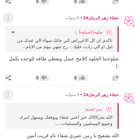
إضافة رد جديد
مشار
0
0
إعجاب
عدم إعجاب
عنقاء زهر الرمان24
•
9 سنوات
عرض ال
صلوحآ المملوحآ ..
:
تاكدي ان كل الاعرراض الي جاتك.سواء الي عندك.من
اول او الي زادت عليك .. رح تنتهي بيوم من الايام...
صلوحتنا الحلوه كلامج عسل ويعطي طاقه للوحده تكمل
:)
إضافة رد جديد
مشار
0
0
إعجاب
عدم إعجاب
عنقاء زهر الرمان24
•
9 سنوات
عرض ال
زمن عمري
:
الله يجزاااااك خير اختي عنقاء ويوفقك ويسهل امرك
وجميع المسلمين والمسلمات ....
الله يشفيج يا زمن عمري شفاء تام قريب آمين