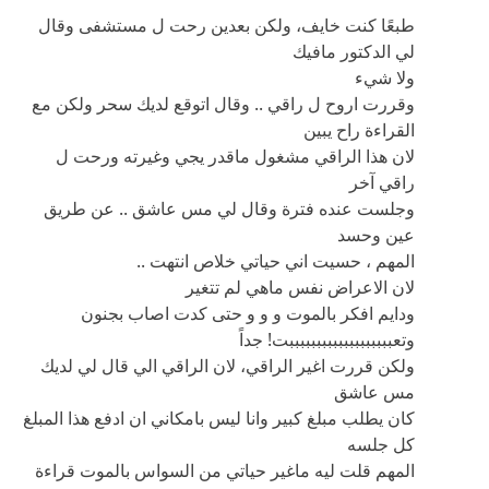
طبعًا كنت خايف، ولكن بعدين رحت ل مستشفى وقال
لي الدكتور مافيك
ولا شيء
وقررت اروح ل راقي .. وقال اتوقع لديك سحر ولكن مع
القراءة راح يبين
لان هذا الراقي مشغول ماقدر يجي وغيرته ورحت ل
راقي آخر
وجلست عنده فترة وقال لي مس عاشق .. عن طريق
عين وحسد
المهم ، حسيت اني حياتي خلاص انتهت ..
لان الاعراض نفس ماهي لم تتغير
ودايم افكر بالموت و و و حتى كدت اصاب بجنون
وتعبببببببببببببببببببت! جداً
ولكن قررت اغير الراقي، لان الراقي الي قال لي لديك
مس عاشق
كان يطلب مبلغ كبير وانا ليس بامكاني ان ادفع هذا المبلغ
كل جلسه
المهم قلت ليه ماغير حياتي من السواس بالموت قراءة