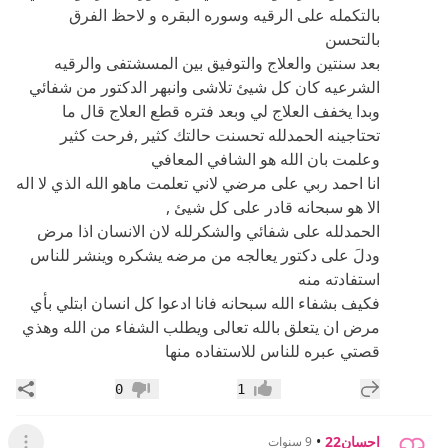
بالتكمله على الرقيه وسوره البقره و لاحظ الفرق
بالتحسن
بعد سنتين والعلاج والتوفيق بين المسشتفى والرقيه
الشرعيه كان كل شيئ تلاشى وانبهر الدكتور من شفائي
وبدا يخفف العلاج لي وبعد فتره قطع العلاج قال ما
تحتاجينه الحمدلله تحسنت حالتك كثير ,فرحت كثير
وعلمت بان الله هو الشافي المعافي
انا احمد ربي على مرضي لاني تعلمت ماهو الله الذي لا اله
الا هو سبحانه قادر على كل شيئ ,
الحمدلله على شفائي والشكرلله لان الانسان اذا مرض
ودلَ على دكتور يعالجه من مرضه يشكره وينشر للناس
استفادته منه
فكيف بشفاء الله سبحانه فانا ادعوا كل انسان ابتلي بأي
مرض ان يتعلق بالله تعالى ويطلب الشفاء من الله وهذي
قصتي عبره للناس للاستفاده منها
إضافة رد جديد
مشار
0
1
إعجاب
عدم إعجاب
احسان22
•
9 سنوات