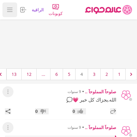
تسجيل الدخول
الراقية
عرض ا
كوبونات
13
12
...
6
5
4
3
2
1
صلوحآ المملوحآ ..
•
9 سنوات
عرض ال
الله.يجزاك كل خير 💗💭
إضافة رد جديد
مشار
0
0
إعجاب
عدم إعجاب
صلوحآ المملوحآ ..
•
9 سنوات
عرض ال