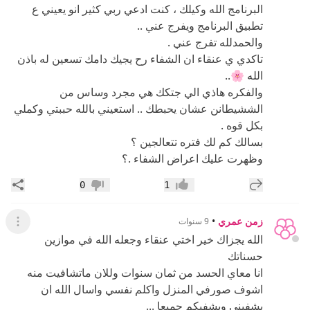
البرنامج الله وكيلك ، كنت ادعي ربي كثير انو يعيني ع
تطبيق البرنامج ويفرج عني ..
والحمدلله تفرج عني .
تاكدي ي عنقاء ان الشفاء رح يجيك دامك تسعين له باذن
الله 🌸..
والفكره هاذي الي جتكك هي مجرد وساس من
الششيطانن عشان يحبطك .. استعيني بالله حببتي وكملي
بكل قوه .
بسالك كم لك فتره تتعالجين ؟
وظهرت عليك اعراض الشفاء .؟
إضافة رد جديد
مشار
0
1
إعجاب
عدم إعجاب
زمن عمري
•
9 سنوات
عرض ال
الله يجزاك خير اختي عنقاء وجعله الله في موازين
حسناتك
انا معاي الحسد من ثمان سنوات وللان ماتشافيت منه
اشوف صورفي المنزل واكلم نفسي واسال الله ان
يشفيني ويشفيكم جميعا ...