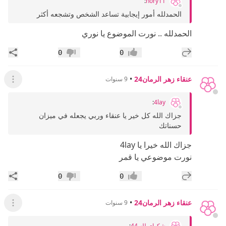
:
nory11
الحمدلله أمور إيجابية تساعد الشخص وتشجعه أكثر
الحمدلله .. نورت الموضوع يا نوري
إضافة رد جديد
مشار
0
0
إعجاب
عدم إعجاب
عنقاء زهر الرمان24
•
9 سنوات
عرض ال
:
4lay
جزاك الله كل خير يا عنقاء وربي يجعله في ميزان
حسناتك
جزاك الله خيرا يا 4lay
نورت موضوعي يا قمر
إضافة رد جديد
مشار
0
0
إعجاب
عدم إعجاب
عنقاء زهر الرمان24
•
9 سنوات
عرض ال
شكواي لله 44
: