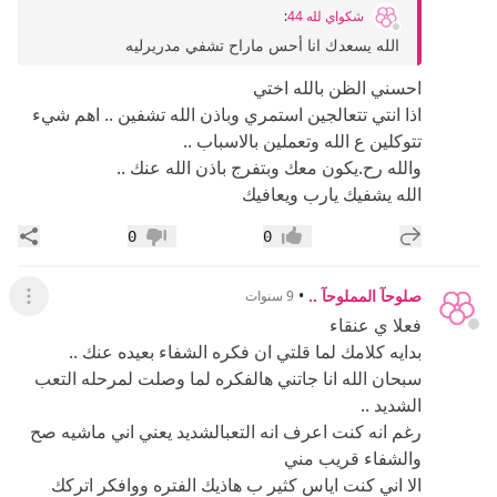
شكواي لله 44
:
الله يسعدك انا أحس ماراح تشفي مدريرليه
احسني الظن بالله اختي
اذا انتي تتعالجين استمري وباذن الله تشفين .. اهم شيء
تتوكلين ع الله وتعملين بالاسباب ..
والله رح.يكون معك وبتفرج باذن الله عنك ..
الله يشفيك يارب ويعافيك
إضافة رد جديد
مشار
0
0
إعجاب
عدم إعجاب
صلوحآ المملوحآ ..
•
9 سنوات
عرض ال
فعلا ي عنقاء
بدايه كلامك لما قلتي ان فكره الشفاء بعيده عنك ..
سبحان الله انا جاتني هالفكره لما وصلت لمرحله التعب
الشديد ..
رغم انه كنت اعرف انه التعبالشديد يعني اني ماشيه صح
والشفاء قريب مني
الا اني كنت اياس كثير ب هاذيك الفتره ووافكر اتركك