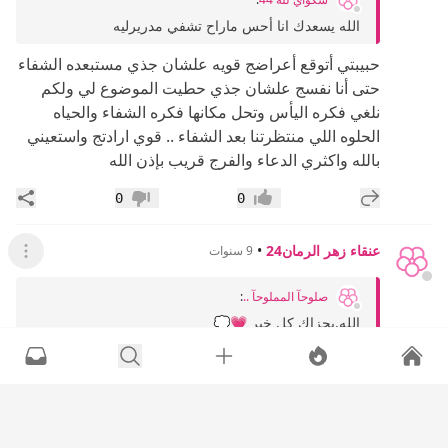
الله يسعدك انا أحس ماراح تشفي مدريرليه
حبيبتي أتوقع أعراضج قويه علشان جذي مستبعده الشفاء
حتى أنا نفسج علشان جذي حطيت الموضوع لي ولكم
نلغي فكره اليأس وتحل مكانها فكره الشفاء والحياه
الحلوه اللي منتظرتنا بعد الشفاء .. قوي ارادتج واستعيني
بالله واكثري الدعاء والفرج قريب بإذن الله
إضافة رد جديد
مشار
0
0
إعجاب
عدم إعجاب
عنقاء زهر الرمان24
•
9 سنوات
عرض القائ
صلوحآ المملوحآ ..
:
الله.يجزاك كل خير 💗💭
صلوحا جزاك الله خيرا
إضافة رد جديد
مشار
0
0
إعجاب
عدم إعجاب