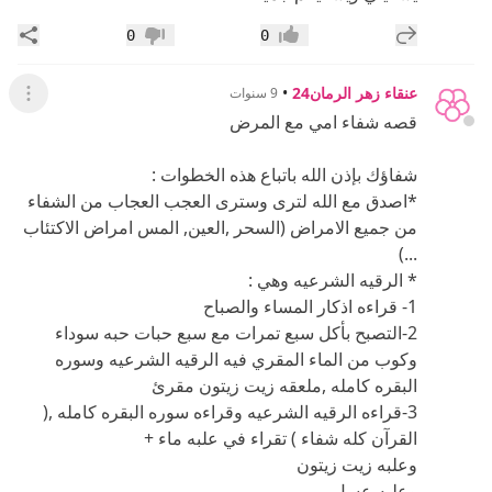
إضافة رد جديد
مشار
0
0
إعجاب
عدم إعجاب
عنقاء زهر الرمان24
•
9 سنوات
عرض ال
قصه شفاء امي مع المرض
شفاؤك بإذن الله باتباع هذه الخطوات :
*اصدق مع الله لترى وسترى العجب العجاب من الشفاء
من جميع الامراض (السحر ,العين, المس امراض الاكتئاب
...)
* الرقيه الشرعيه وهي :
1- قراءه اذكار المساء والصباح
2-التصبح بأكل سبع تمرات مع سبع حبات حبه سوداء
وكوب من الماء المقري فيه الرقيه الشرعيه وسوره
البقره كامله ,ملعقه زيت زيتون مقرئ
3-قراءه الرقيه الشرعيه وقراءه سوره البقره كامله ,(
القرآن كله شفاء ) تقراء في علبه ماء +
وعلبه زيت زيتون
وعلبه عسل