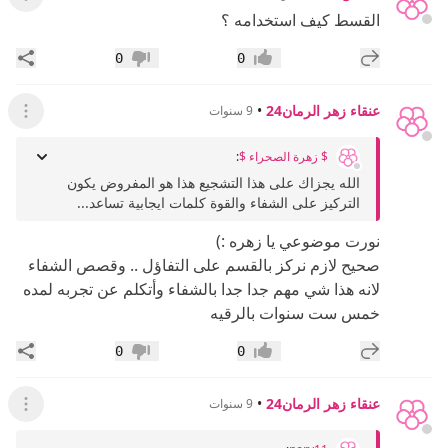
عرض ال
القسط كيف استخدامه ؟
إضافة رد جديد
مشار
0
0
إعجاب
عدم إعجاب
عنقاء زهر الرمان24
•
9 سنوات
عرض ال
$ زهرة الصحراء $
:
الله يجزاك على هذا التشجيع هذا هو المفروض يكون
التركيز على الشفاء والقوة كلمات ايجابية تساعد...
نورت موضوعي يا زهره :)
صحيح لازم نركز بالقسم على التفاؤل .. وقصص الشفاء
لانه هذا شي مهم جدا جدا بالشفاء وأتكلم عن تجربه لمده
خمس ست سنوات بالرقيه
إضافة رد جديد
مشار
0
0
إعجاب
عدم إعجاب
عنقاء زهر الرمان24
•
9 سنوات
عرض ال