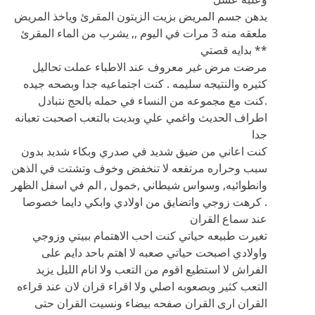
يدهن جسم المريض بزيت الزيتون المقرئ وياخذ المريض
ملعقه منه 3 مرات في اليوم ,, يشرب من الماء المقرئ
** بدايه قصتي
مرضت مرض غير معروف عند الاطباء عملت تحاليل
كثيره والنتيجه سليمه . كنت اجتماعيه جدا وبصحه جيده
.كنت مع مجموعه من النساء في حمله بالحج نتبادل
اطراف الحديث واغمي علي وبديت بالتعب اصحبت تعبانه
جدا
كنت اعاني من ضيق شديد في صدري وبكاء شديد بدون
سبب وحراره مرتفعه لا تنخفض وخوف وتشتت في الذهن
وانطوائيه, وسواس شيطاني ,خمول , الم في اسفل الظهر
. كرهت زوجي واتضايق من اولادي وابكي دايما خصوصا
عند سماع القران
تغيرت طبيعه حياتي كنت احب الاهتمام ببيتي وزوجي
واولادي اصبحت حياتي صعبه لا اهتم باحد دايم على
الفراش لا استطيع اقوم من التعب ولا انام الليل يزيد
التعب كثير وبصعوبه اصلي ولا اقراء قران لان عند قراءه
القران ارى القران صفحه بيضاء ونسيت القران حتى