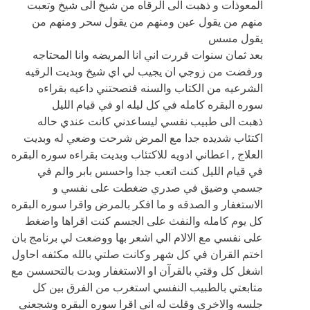
المعوذات و ذهبت الى الرقاه من شيخ الى شيخ وتعبت
منهم من يقول عين ومنهم من يقول سحر ومنهم من
يقول مسس
بعد ثمان سنوات قررت اني انا المريضه وانا المحتاجه
ورفضت من زوجي ان يجيب لي اي شيخ وبديت الرقيه
الشرعيه من الكتاب والسنه فنصحتني داعيه بقراءه
سوره البقره كامله في كل ليله او في قيام الليل
ذهبت الى طبيب نفسي ليساعدني كانت عندي حاله
اكتئاب شديده جدا مع المرض شرحت وضعي له وبديت
العلاج , اعطاني ادويه للاكتئاب وبديت بقراءه سوره البقره
في قيام الليل كنت اتعب جدا واحسس بابر والم في
جسمي وضيق في صدري ضغطت على نفسي و
الاستغفار و الصدقه و ما افكر بالمرض واقرا سوره البقره
كل يوم كامله والنفث على الجسم كنت اقراها واضغط
على نفسي مع الالام الي اشعر بها ووضعت لي برنامج بان
اختم القران في كل شهر وكانت صلتي بالله مكثفه احاول
اشغل كل وقتي بالقرآن او الاستغفار وبدت بالتحسسن مع
متابعتي بالطبيب النفسي استغرب من الفرق بين كل
جلسه والاخرى وقلت له اني اقرا سوره البقره وشجعني