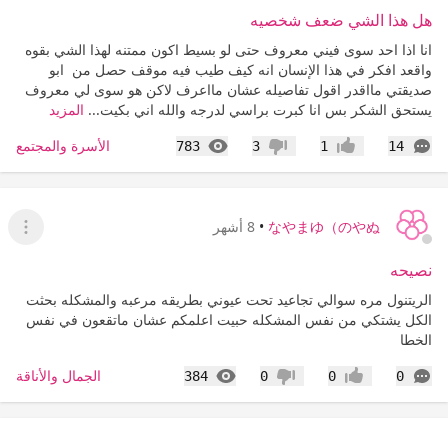
هل هذا الشي ضعف شخصيه
انا اذا احد سوى فيني معروف حتى لو بسيط اكون ممتنه لهذا الشي بقوه
واقعد افكر في هذا الإنسان انه كيف طيب فيه موقف حصل من ابو
صديقتي مااقدر اقول تفاصيله عشان مااعرف لاكن هو سوى لي معروف
يستحق الشكر بس انا كبرت براسي لدرجه والله اني بكيت...
المزيد
التعليقات
المشاهدات
الأسرة والمجتمع
783
3
1
14
إعجاب
عدم إعجاب
なやまゆ（のやぬ
•
8 أشهر
عرض ا
نصيحه
الريتنول مره سوالي تجاعيد تحت عيوني بطريقه مرعبه والمشكله بحثت
الكل يشتكي من نفس المشكله حبيت اعلمكم عشان ماتقعون في نفس
الخطا
التعليقات
المشاهدات
الجمال والأناقة
384
0
0
0
إعجاب
عدم إعجاب