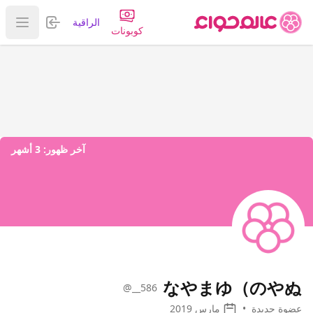
تسجيل الدخول
الراقية
عرض ا
كوبونات
آخر ظهور:
3 أشهر
なやまゆ（のやぬ
@__586
عضوة جديدة
•
مارس 2019