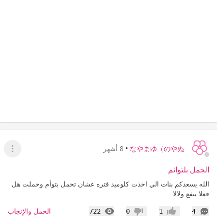
なやまゆ（のやぬ
•
8 أشهر
عرض ا
الجمل بلتوائم
الله يسعدكم بنات الي اخذت كلوميد فتره عشان تحمل بتوأم وحملت هل
فعلا ينفع ولالا
التعليقات
المشاهدات
الحمل والإنجاب
722
0
1
4
إعجاب
عدم إعجاب