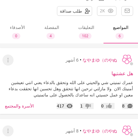
2K
طلب صداقة
المواضيع
التعليقات
المفضلة
الأصدقاء
0
4
102
6
なやまゆ（のやぬ
•
6 أشهر
عرض ا
هل عشتيها
عمرك تمنيتي شي والحيتي على الله وتحقق بالدعاء يعني انتي تعيشين
أمنيتك الان ولا مازلتي ترحين انها تتحقق وهل تحسين انها تحققت بدعاء
معين او عمل حسيتي انه ساعدك بالحصول على ماتمنيتي
التعليقات
المشاهدات
الأسرة والمجتمع
417
1
0
8
إعجاب
عدم إعجاب
なやまゆ（のやぬ
•
8 أشهر
عرض ا