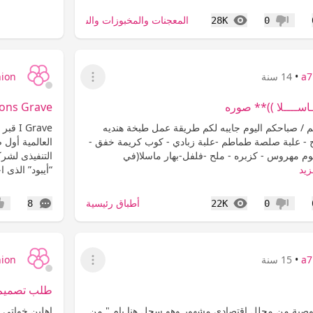
المشاهدات
المعجنات والمخبوزات والسندويتشات
28K
0
عدم إعجاب
a7
•
14 سنة
hion
عرض القائمة
ـاســــلا ))** صوره
Steve Jhons Grave /
/ صباحكم اليوم جايبه لكم طريقة عمل طبخة هنديه
Grave
ج - علبة صلصة طماطم -علبة زبادي - كوب كريمة خفق -
العالمية أول
م مهروس - كزبره - ملح -فلفل-بهار ماسلا(في
التنفيذى لشرك
زيد
“أيبود” الذى 
المشاهدات
التعليقات
أطباق رئيسية
8
22K
0
عدم إعجاب
إعج
a7
•
15 سنة
hion
عرض القائمة
طلب تصميم 
توصية من محلل اقتصادي مشهور وهو سجل هنا بام " من
اهلين خواتي ا