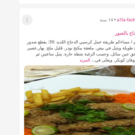
a7la-fas
•
14 سنة
عرض القائمة
ج بالصور
يسعد صباحكم / مساءكم طريقة عمل كرسبي الدجاج اللذيذ :39: يقطع صدور
طويلة ويتبل في بيض. ملعقة بيكنج بودر. قليل ملح. بهار.عصير
ة. 3 ملاعق جبن سائل. وحسب الرغبة شطة حارة. يتبل ساعتين ثم
ان كويكر. ويغلى في...
المزيد