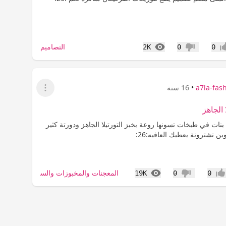
المشاهدات
التصاميم
2K
0
0
اب
عدم إعجاب
a7la-fas
•
16 سنة
عرض القائمة
 الجاهز
بنات في طبخات تسونها روعة بخبز التورتيلا الجاهز ودورتة كثير
ن تشترونة يعطيك العافيه:26:
المشاهدات
المعجنات والمخبوزات والسندويتشات
19K
0
0
جاب
عدم إعجاب