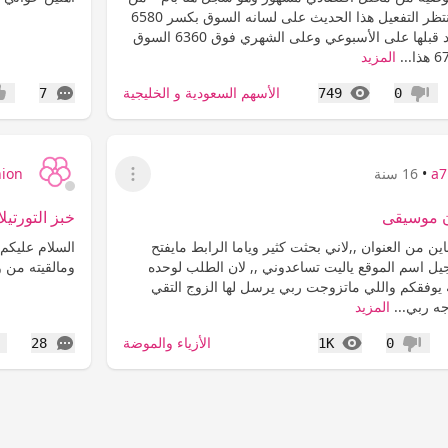
أجلكم هنا " ومازال ينتظر التفعيل هذا الحديث على لسانه السوق بكسر 6580
راح يختبر 6530 ويرتد قبلها على الأسبوعي وعلى الشهري فوق 6360 السوق
المزيد
المشاهدات
التعليقات
الأسهم السعودية و الخليجية
7
749
0
عدم إعجاب
إعج
a7
•
16 سنة
hion
عرض القائمة
ن موسيقى
خبز التورتيلا
ين من العنوان ,,لاني بحثت كثير وياما الرابط مايفتح
السلام عليكم 
يل اسم الموقع ياليت تساعدوني ,, لان الطلب لوحده
ومالقيته من وي
ه يوفقكم واللي ماتزوجت ربي يرسل لها الزوج التقي
جه ربي...
المزيد
المشاهدات
التعليقات
الأزياء والموضة
28
1K
0
عدم إعجاب
إع