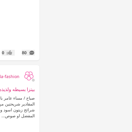
التعليقات
0
80
إعجاب
la-fashion
بيتزا بسيطه ولذيذ
صباح / مساء عامر بال
شرائح زيتون اسود وا
المفضل او صوص...
ا