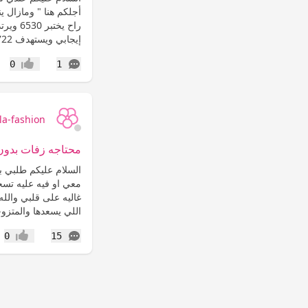
إيجابي ويستهدف 6722 هذا...
التعليقات
0
1
إعجاب
la-fashion
محتاجه زفات بدو
السلام عليكم طلبي با
معي او فيه عليه تسج
غاليه على قلبي والل
اللي يسعدها والمتزو
التعليقات
0
15
إعجاب