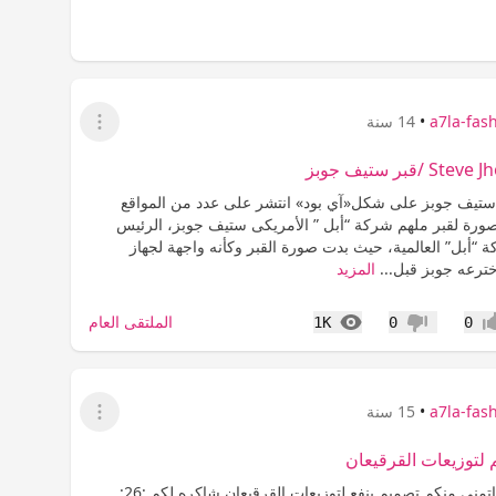
a7la-fas
•
14 سنة
عرض القائمة
قبر ستيف جوبز‎
I  قبر ستيف جوبز على شكل«آي بود» انتشر على عدد من المواقع
 صورة لقبر ملهم شركة “أبل ” الأمريكى ستيف جوبز، الرئيس
ة “أبل” العالمية، حيث بدت صورة القبر وكأنه واجهة لجهاز
اخترعه جوبز قبل...
المزيد
المشاهدات
الملتقى العام
1K
0
0
اب
عدم إعجاب
a7la-fas
•
15 سنة
عرض القائمة
لتوزيعات القرقيعان
تمنى منكم تصميم ينفع لتوزيعات القرقيعان شاكره لكم :26: