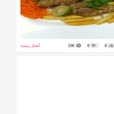
المشاهدات
أطباق رئيسية
15K
0
0
جاب
عدم إعجاب