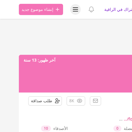
عرض قائمة المستخدم
عرض الإشعارات
تراك في الراقية
إنشاء موضوع جديد
آخر ظهور:
13 سنة
8K
طلب صداقة
...
f
فضلة
الأصدقاء
10
0