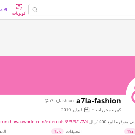
الاش
كوبونات
a7la-fashion
@a7la_fashion
كبيرة محررات
•
فبراير 2010
وفره للبيع 1400ريال
orum.hawaaworld.com/externals/8/5/9/1/7/4/…
التعليقات
الم
15K
192