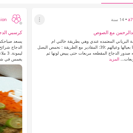
a7
•
14 سنة
hion
عرض القائمة
بدالرحمن مع الصوص
كرسبي الدجا
ة البرياني المعتمده عندي وهي بطريقة خالتي ام
عبدالرحمن الله يبلغها بعيالها وعيالهم :39: المقادير مع الطريقة : نحمص البصل
الدجاج شرائح 
ه صدور الدجاج المقطعه مربعات حتى يبيض لونها ثم
ليمون
عات...
المزيد
يغمس في شوف