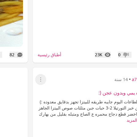
المشاهدات
التعليقات
أطباق رئيسية
82
23K
0
عدم إعجاب
إع
a7
•
14 سنة
عرض القائمة
ه يمي وبدون عجن (:
طاعات اليوم جايبه طريقه للبيتزا تجهز بدقايق معدوده :)
المقادير شريحتين من خبز التورتيلا 2-3 حبات جبن مثلثات صوص البيتزا الجاهز
خضر قطع دجاج محمره ع الصاج ومتبله بقليل من بهارك
لمزيد