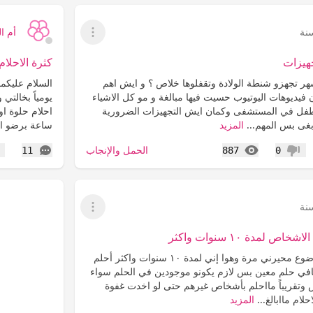
نة
أم ال
عرض القائمة
جهيزات
كثرة الاحلام ب
ر تجهزو شنطة الولادة وتقفلوها خلاص ؟ و ايش اهم
ن فيديوهات اليوتيوب حسيت فيها مبالغة و مو كل الاشياء
يومياً بخالتي
لطفل في المستشفى وكمان ايش التجهيزات الضرورية
احلام حلوة ا
ابغى بس المهم...
المزيد
ساعة برضو احل
المشاهدات
التعليقات
الحمل والإنجاب
11
887
0
عدم إعجاب
إع
نة
عرض القائمة
 لمدة ١٠ سنوات واكثر
السلام عليكم في موضوع محيرني مرة وهوا إني لمدة ١٠ سنوات واكثر أحلم
ا مافي حلم معين بس لازم يكونو موجودين في الحلم سواء
س وتقريباً مااحلم بأشخاص غيرهم حتى لو اخدت غفوة
لام ماابالغ...
المزيد