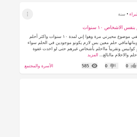
براء
•
سنة
عرض القائمة
نفس الاشخاص ١٠ سنوات
السلام عليكمفي موضوع محيرني مرة وهوا إني لمدة ١٠ سنوات واكثر أحلم
 وبناتهامافي حلم معين بس لازم يكونو موجودين في الحلم سواء
و كوابيس وتقريباً مااحلم بأشخاص غيرهم حتى لو اخدت غفوة
م والاحلام ماابالغ...
المزيد
المشاهدات
الأسرة والمجتمع
585
0
0
جاب
عدم إعجاب