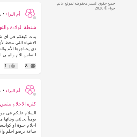
جميع حقوق النشر محفوظة لموقع عالم
حواء © 2026
أم البراء
•
س
شنطة الولادة والت
بنات كيفكم في اي شه
الاشياء اللي تنحط لأ
دي يحتاجوها الأم وا
للنفاس للأم والبيبي 
التعليقات
1
8
إعجاب
أم البراء
•
س
كثرة الاحلام بنفس الاشخاص
يومياً بخالتي وبناته
احلام حلوة او كوابي
ساعة برضو احلم والاح