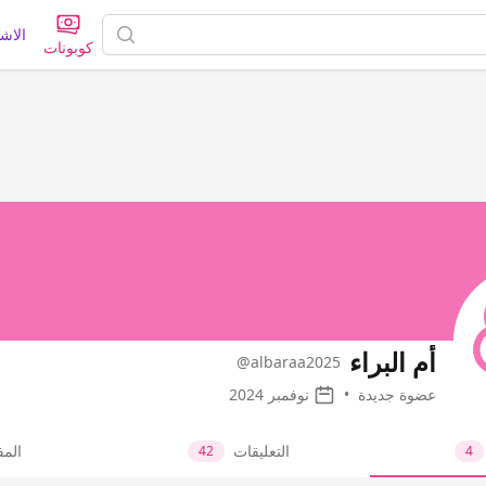
الاش
كوبونات
أم البراء
@albaraa2025
عضوة جديدة
•
نوفمبر 2024
التعليقات
الم
42
4