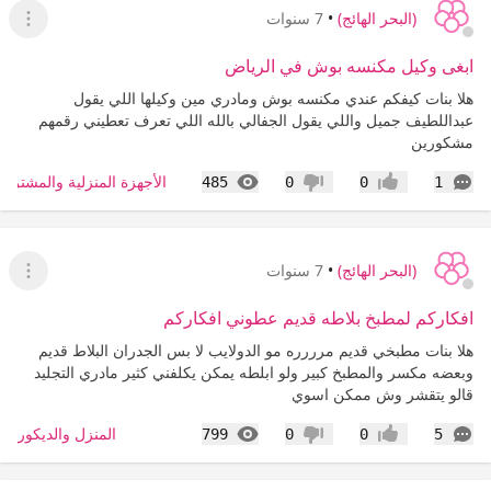
(البحر الهائج)
•
7 سنوات
عرض ا
ابغى وكيل مكنسه بوش في الرياض
هلا بنات كيفكم عندي مكنسه بوش ومادري مين وكيلها اللي يقول
عبداللطيف جميل واللي يقول الجفالي بالله اللي تعرف تعطيني رقمهم
مشكورين
التعليقات
المشاهدات
الأجهزة المنزلية والمشتريا
485
0
0
1
إعجاب
عدم إعجاب
(البحر الهائج)
•
7 سنوات
عرض ا
افكاركم لمطبخ بلاطه قديم عطوني افكاركم
هلا بنات مطبخي قديم مرررره مو الدولايب لا بس الجدران البلاط قديم
وبعضه مكسر والمطبخ كبير ولو ابلطه يمكن يكلفني كثير مادري التجليد
قالو يتقشر وش ممكن اسوي
التعليقات
المشاهدات
المنزل والديكور
799
0
0
5
إعجاب
عدم إعجاب