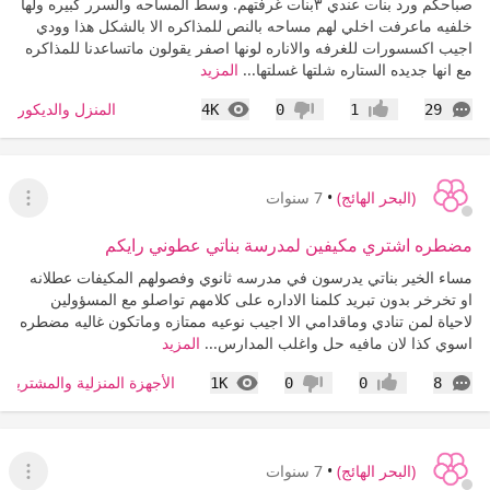
صباحكم ورد بنات عندي ٣بنات غرفتهم. وسط المساحه والسرر كبيره ولها
خلفيه ماعرفت اخلي لهم مساحه بالنص للمذاكره الا بالشكل هذا وودي
اجيب اكسسورات للغرفه والاناره لونها اصفر يقولون ماتساعدنا للمذاكره
مع انها جديده الستاره شلتها غسلتها...
المزيد
التعليقات
المشاهدات
المنزل والديكور
4K
0
1
29
إعجاب
عدم إعجاب
(البحر الهائج)
•
7 سنوات
عرض ا
مضطره اشتري مكيفين لمدرسة بناتي عطوني رايكم
مساء الخير بناتي يدرسون في مدرسه ثانوي وفصولهم المكيفات عطلانه
او تخرخر بدون تبريد كلمنا الاداره على كلامهم تواصلو مع المسؤولين
لاحياة لمن تنادي وماقدامي الا اجيب نوعيه ممتازه وماتكون غاليه مضطره
اسوي كذا لان مافيه حل واغلب المدارس...
المزيد
التعليقات
المشاهدات
الأجهزة المنزلية والمشتريات
1K
0
0
8
إعجاب
عدم إعجاب
(البحر الهائج)
•
7 سنوات
عرض ا