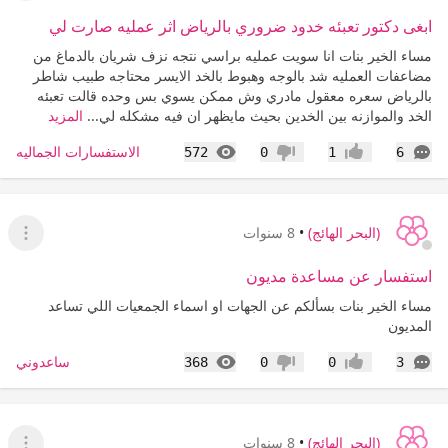
ابغى دكتور تعبئه خدود ضروري بالرياض اثر عمليه صارت لي
مساء الخير بنات انا سويت عمليه براسي نتجه نزف شريان بالدماغ من
مضاعفات العمليه شد بالوجه وهبوط بالخد الايسر محتاجه طبيب شاطر
بالرياض سعره معقول مادري وش ممكن يسوي بس وحده قالت تعبئه
الخد والموازنه بين الخدين بحيث مايظهر ان فيه مشكله لي...
المزيد
التعليقات
المشاهدات
الاستفسارات الجماليه
572
0
1
6
إعجاب
عدم إعجاب
(البحر الهائج)
•
8 سنوات
عرض ا
استفسار عن مساعدة مديون
مساء الخير بنات بسألكم عن الجهات او اسماء الجمعيات اللي تساعد
المديون
التعليقات
المشاهدات
ساعدوني
368
0
0
3
إعجاب
عدم إعجاب
(البحر الهائج)
•
8 سنوات