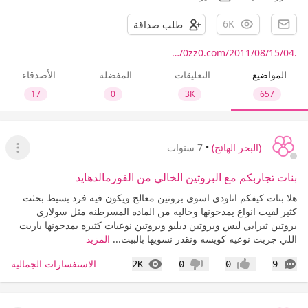
6K
طلب صداقة
.0zz0.com/2011/08/15/04/…
المواضيع
التعليقات
المفضلة
الأصدقاء
17
0
3K
657
(البحر الهائج)
•
7 سنوات
عرض ا
بنات تجاربكم مع البروتين الخالي من الفورمالدهايد
هلا بنات كيفكم اناودي اسوي بروتين معالج ويكون فيه فرد بسيط بحثت
كثير لقيت انواع يمدحونها وخاليه من الماده المسرطنه مثل سولاري
بروتين ثيرابي ليس وبروتين دبليو وبروتين نوعيات كثيره يمدحونها ياريت
اللي جربت نوعيه كويسه ونقدر نسويها بالبيت...
المزيد
التعليقات
المشاهدات
الاستفسارات الجماليه
2K
0
0
9
إعجاب
عدم إعجاب