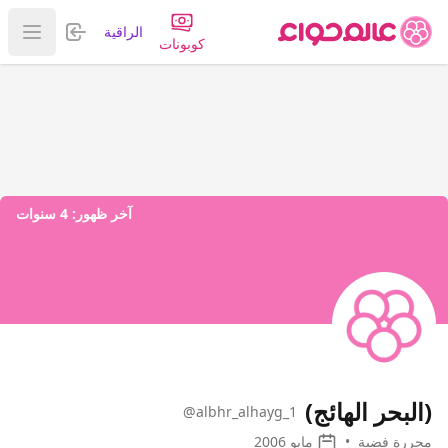
تسجيل الدخول
الراقية
عرض ا
كوبونات
آخر ظهور:
4 سنوات
(البحر الهائج)
@albhr_alhayg_1
محررة فضية
•
مايو 2006