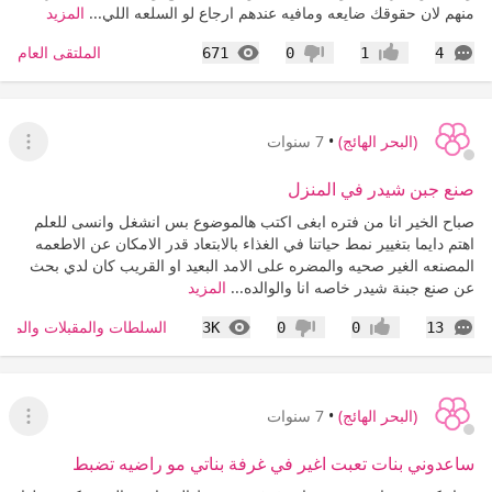
منهم لان حقوقك ضايعه ومافيه عندهم ارجاع لو السلعه اللي...
المزيد
التعليقات
المشاهدات
الملتقى العام
671
0
1
4
إعجاب
عدم إعجاب
(البحر الهائج)
•
7 سنوات
عرض ا
صنع جبن شيدر في المنزل
صباح الخير انا من فتره ابغى اكتب هالموضوع بس انشغل وانسى للعلم
اهتم دايما بتغيير نمط حياتنا في الغذاء بالابتعاد قدر الامكان عن الاطعمه
المصنعه الغير صحيه والمضره على الامد البعيد او القريب كان لدي بحث
عن صنع جبنة شيدر خاصه انا والوالده...
المزيد
التعليقات
المشاهدات
السلطات والمقبلات والمش
3K
0
0
13
إعجاب
عدم إعجاب
(البحر الهائج)
•
7 سنوات
عرض ا
ساعدوني بنات تعبت اغير في غرفة بناتي مو راضيه تضبط