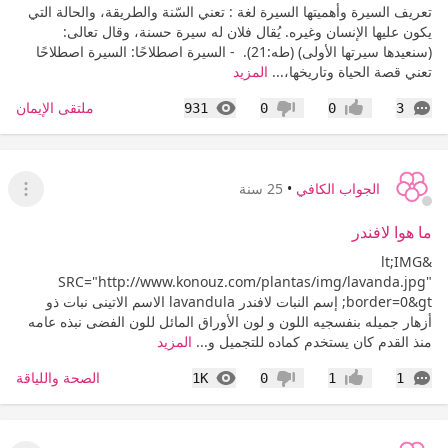
تعريف السيرة وأهميتها السيرة لغة : تعني السّنة والطريقة، والحالة التي
يكون عليها الإنسان وغيره. يُقال فلان له سيرة حسنة، وقال تعالى:
(سنعيدها سيرتها الأولى) (طه:21).‏ ‏ - السيرة اصطلاحًا: السيرة اصطلاحًا
تعني قصة الحياة وتاريخها،...
المزيد
التعليقات
المشاهدات
ملتقى الإيمان
931
0
0
3
إعجاب
عدم إعجاب
الجواب الكافي
•
25 سنة
عرض ا
ما هوا لافندر
&lt;IMG
SRC="http://www.konouz.com/plantas/img/lavanda.jpg"
border=0&gt; إسم النبات لافندر lavandula الاسم الاتينى نبات ذو
أزهار جميله بنفسجيه اللون و لون الأوراق المائل للون الفضى نبذه عامه
منذ القدم كان يستخدم كماده للتجميل و...
المزيد
التعليقات
المشاهدات
الصحة واللياقة
1K
0
1
1
إعجاب
عدم إعجاب