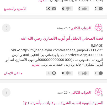
التعليقات
المشاهدات
الأسرة والمجتمع
1K
0
0
2
إعجاب
عدم إعجاب
الجواب الكافي
•
25 سنة
عرض ا
قصة الصحابي الجليل أبو أيوب الأنصاري رضي الله عنه
&lt;IMG
SRC="http://mypage.ayna.com/alsahaba_page/ART11.gif"
border=0&gt; 00000000(اذهبوا بجثماني بعيدا00بعيدا00في أرض
الروم ثم ادفننوني هناك)000 0000000000000أبو أيوب الأنصاري انه أبو
أيوب النصاري - خالد بن زيد ، حفيد مالك بن...
المزيد
التعليقات
المشاهدات
ملتقى الإيمان
1K
0
0
1
إعجاب
عدم إعجاب
الجواب الكافي
•
25 سنة
عرض ا
السيرة النبوية (نسبه الشريف ، وقبيلته ، وأسرته ) ج1