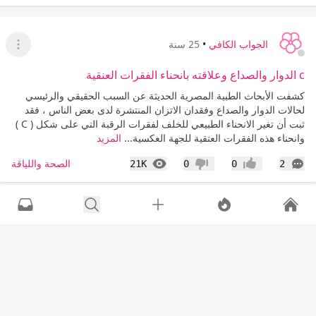
الجواب الكافي
•
25 سنة
عرض القا
c الدوار والصداع وعلاقته بانحناء الفقرات العنقية
كشفت الأبحاث الطبية المصرية الحديثة عن السبب الحقيقي والرئيسي
لحالات الدوار والصداع وفقدان الاتزان المنتشرة لدى بعض الناس ، فقد
ثبت أن تغير الانحناء الطبيعي للخلف لفقرات الرقبة التي على شكل ( C )
وانحناء هذه الفقرات العنقية للجهة العكسية...
المزيد
التعليقات
المشاهدات
الصحة واللياقة
21K
0
0
2
إعجاب
عدم إعجاب
الجواب الكافي
•
25 سنة
عرض القا
السرطانات ،،، ومصادر حامض الفوليك
&lt;center&gt;سرطان الثدى &lt;/center&gt; اكتشف باحثون من
جامعة " هارفاد " أن تناول أغذية غنية بالفيتامين " أ " ، ومن بينها الجزر ،
والشمام ، والسبانخ ، يقلل من خطر الإصابة بسرطان الثدى .. وذلك بعد
أن قاموا بتحليل نسب الإصابة بسرطان...
المزيد