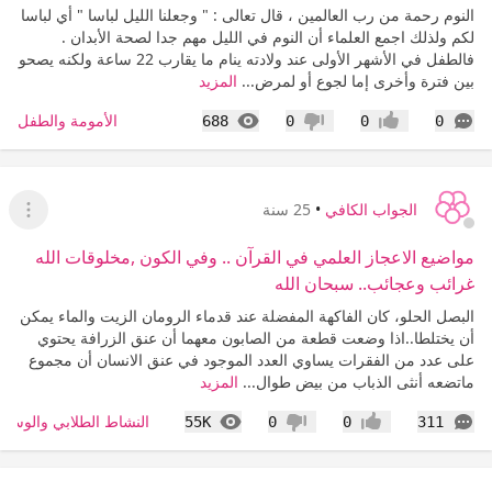
النوم رحمة من رب العالمين ، قال تعالى : " وجعلنا الليل لباسا " أي لباسا
لكم ولذلك اجمع العلماء أن النوم في الليل مهم جدا لصحة الأبدان .
فالطفل في الأشهر الأولى عند ولادته ينام ما يقارب 22 ساعة ولكنه يصحو
بين فترة وأخرى إما لجوع أو لمرض...
المزيد
التعليقات
المشاهدات
الأمومة والطفل
688
0
0
0
إعجاب
عدم إعجاب
الجواب الكافي
•
25 سنة
عرض ا
مواضيع الاعجاز العلمي في القرآن .. وفي الكون ,مخلوقات الله
غرائب وعجائب.. سبحان الله
البصل الحلو، كان الفاكهة المفضلة عند قدماء الرومان الزيت والماء يمكن
أن يختلطا..اذا وضعت قطعة من الصابون معهما أن عنق الزرافة يحتوي
على عدد من الفقرات يساوي العدد الموجود في عنق الانسان أن مجموع
ماتضعه أنثى الذباب من بيض طوال...
المزيد
التعليقات
المشاهدات
النشاط الطلابي والوسائل
55K
0
0
311
إعجاب
عدم إعجاب