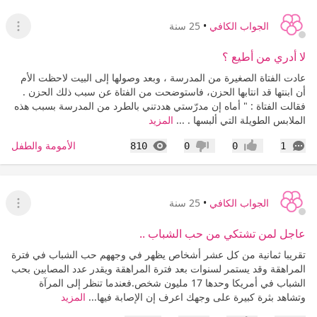
الجواب الكافي
•
25 سنة
عرض ا
لا أدري من أطيع ؟
عادت الفتاة الصغيرة من المدرسة ، وبعد وصولها إلى البيت لاحظت الأم
أن ابنتها قد انتابها الحزن، فاستوضحت من الفتاة عن سبب ذلك الحزن .
فقالت الفتاة : " أماه إن مدرّستي هددتني بالطرد من المدرسة بسبب هذه
الملابس الطويلة التي ألبسها . ...
المزيد
التعليقات
المشاهدات
الأمومة والطفل
810
0
0
1
إعجاب
عدم إعجاب
الجواب الكافي
•
25 سنة
عرض ا
عاجل لمن تشتكي من حب الشباب ..
تقريبا ثمانية من كل عشر أشخاص يظهر في وجههم حب الشباب في فترة
المراهقة وقد يستمر لسنوات بعد فترة المراهقة ويقدر عدد المصابين بحب
الشباب في أمريكا وحدها 17 مليون شخص.فعندما تنظر إلى المرآة
وتشاهد بثرة كبيرة على وجهك اعرف إن الإصابة فيها...
المزيد