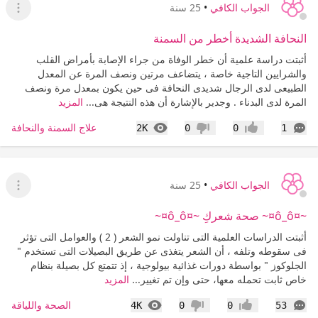
الجواب الكافي
•
25 سنة
عرض ا
النحافة الشديدة أخطر من السمنة
أثبتت دراسة علمية أن خطر الوفاة من جراء الإصابة بأمراض القلب
والشرايين التاجية خاصة ، يتضاعف مرتين ونصف المرة عن المعدل
الطبيعى لدى الرجال شديدى النحافة فى حين يكون بمعدل مرة ونصف
المرة لدى البدناء . وجدير بالإشارة أن هذه النتيجة هى...
المزيد
التعليقات
المشاهدات
علاج السمنة والنحافة
2K
0
0
1
إعجاب
عدم إعجاب
الجواب الكافي
•
25 سنة
عرض ا
~¤ô_ô¤~ صحة شعركِ ~¤ô_ô¤~
أثبتت الدراسات العلمية التى تناولت نمو الشعر ( 2 ) والعوامل التى تؤثر
فى سقوطه وتلفه ، أن الشعر يتغذى عن طريق البصيلات التى تستخدم "
الجلوكوز " بواسطة دورات غذائية بيولوجية ، إذ تتمتع كل بصيلة بنظام
خاص ثابت تحمله معها، حتى وإن تم تغيير...
المزيد
التعليقات
المشاهدات
الصحة واللياقة
4K
0
0
53
إعجاب
عدم إعجاب