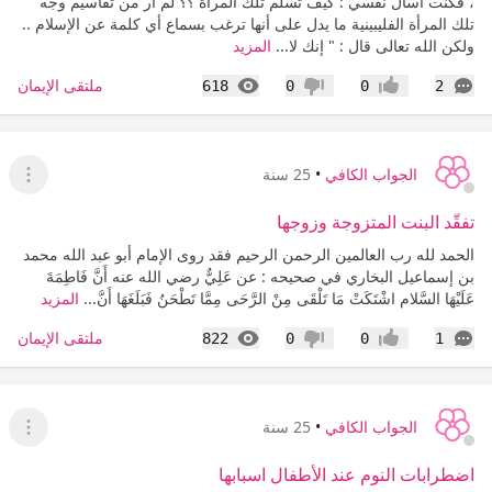
، فكنت أسأل نفسي : كيف تسلم تلك المرأة ؟؟ لم أر من تقاسيم وجه
تلك المرأة الفليبينية ما يدل على أنها ترغب بسماع أي كلمة عن الإسلام ..
ولكن الله تعالى قال : " إنك لا...
المزيد
التعليقات
المشاهدات
ملتقى الإيمان
618
0
0
2
إعجاب
عدم إعجاب
الجواب الكافي
•
25 سنة
عرض ا
تفقّد البنت المتزوجة وزوجها
الحمد لله رب العالمين الرحمن الرحيم فقد روى الإمام أبو عبد الله محمد
بن إسماعيل البخاري في صحيحه : عن عَلِيٌّ رضي الله عنه أَنَّ فَاطِمَةَ
عَلَيْهَا السَّلام اشْتَكَتْ مَا تَلْقَى مِنْ الرَّحَى مِمَّا تَطْحَنُ فَبَلَغَهَا أَنَّ...
المزيد
التعليقات
المشاهدات
ملتقى الإيمان
822
0
0
1
إعجاب
عدم إعجاب
الجواب الكافي
•
25 سنة
عرض ا
اضطرابات النوم عند الأطفال اسبابها