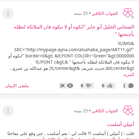
الجواب الكافي
•
25 سنة
عرض ا
الصحابي الجليل أبو جابر "ابكوه أو لا تبكوه فان الملائكة لتظله
بأجنحتها "
&lt;IMG
SRC="http://mypage.ayna.com/alsahaba_page/ART11.gif"
border=0&gt; &lt;FONT COLOR="Green"&gt;0000000 "ابكوه أو
لا تبكوه فان الملائكة لتظله بأجنحتها " &lt;/FONT c&gt;
&lt;center&gt;حديث شريف &lt;/center&gt; هو عبدالله بن عمرو...
المزيد
التعليقات
المشاهدات
ملتقى الإيمان
2K
0
0
1
إعجاب
عدم إعجاب
الجواب الكافي
•
25 سنة
عرض ا
أميلي أسلمت
قلت : ( أميلي ) أسلمت ؟! قالت لي : نعم أسلمت . خبر وقع علي مفاجئا