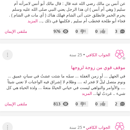
عن أنس بن مالك رضي الله عنه قال : قال مالك أبو أنس لامرأته أم
سليم ( وهي أم أنس ) ان هذا الرجل يعني النبي صلى الله عليه وسلم
يحرم الخمر فانطلق حتى أتى الشام فهلك هناك ( أي مات في الشام ) .
فجاء أبو طلحة فخطب أم سليم , فكلمها في ذلك ,...
المزيد
التعليقات
المشاهدات
ملتقى الإيمان
976
0
0
3
إعجاب
عدم إعجاب
الجواب الكافي
•
25 سنة
عرض ا
موقف قوي من زوجة لزوجها
في الجهل ... أو زمن الغفلة ... سمّه ما شئت عشتُ في سباتٍ عميق ...
ونوم متصل ليلٌ لا فجر له .... وظلام لا إشراق فيه الواجبات لا تعني شيئاً
.... والأوامر والنواهي ليست في حياتي الحياةُ متعةٌ ... ولذة الحياة هي كل
شيء .. غردتُ لها...
المزيد
التعليقات
المشاهدات
ملتقى الإيمان
813
0
0
2
إعجاب
عدم إعجاب
الجواب الكافي
•
25 سنة