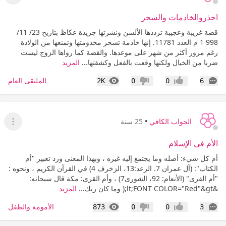
عرض ا
احذروالخادمات والسحر
قصة غريبة وعجيبة ترددها الألسن ونشرتها جريدة عكاظ بتاريخ 23/ 11/
998 1 م العدد 11781. إنها خادمة تسحر مخدومتها وتمنعها من الولادة
رغم مرور أكثر من شهر على موعدها. والقصة كما رواها الزوج ليست
ضربا من الخيال ولكنها وقعت بالفعل وكشفتها...
المزيد
التعليقات
المشاهدات
الملتقى العام
2K
0
0
6
إعجاب
عدم إعجاب
الجواب الكافي
•
25 سنة
عرض ا
الأم في الإسلام
أم كل شيء: أصله وما يجتمع إليه غيره ، وبهذا المعنى ورد تعبير "أم
الكتاب": (آل عمران 7. الرعد:13، الزخرف 4) في القرآن الكريم ، ونحوه :
"أم القرى" (الأنعام: 92، الشورى7) ، وأم القرى: مكة قال سبحانه:
&lt;FONT COLOR="Red"&gt;( وما كان ربك...
المزيد
التعليقات
المشاهدات
الأمومة والطفل
873
0
0
3
إعجاب
عدم إعجاب