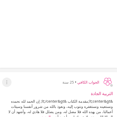
الجواب الكافي
•
25 سنة
عرض ا
التربية الجادة
&lt;center&gt;مقدمة الكتاب &lt;/center&gt; إن الحمد لله نحمده
ونستعينه ونستغفره ونتوب إليه، ونعوذ بالله من شرور أنفسنا وسيئات
أعمالنا، من يهده الله فلا مضل له، ومن يضلل فلا هادي له، وأشهد أن لا
إله إلا الله وحده لا شريك له، وأشهد أن...
المزيد