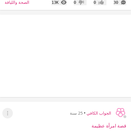
التعليقات
المشاهدات
الصحة واللياقة
13K
0
0
30
إعجاب
عدم إعجاب
الجواب الكافي
•
25 سنة
عرض ا
قصة امرأة عظيمة