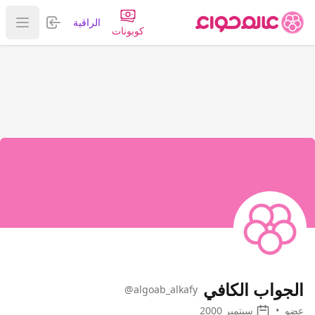
تسجيل الدخول
الراقية
عرض ا
كوبونات
الجواب الكافي
@algoab_alkafy
عضو
•
سبتمبر 2000