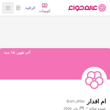
تسجيل الدخول
الراقية
عرض ا
كوبونات
آخر ظهور:
14 سنة
ام افدار
@am_afdar
عضوة فعالة
•
يناير 2004