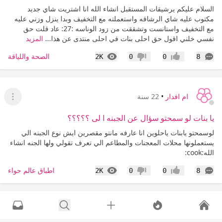
السلام عليكم يرشيقات المستقبل انشاء الله انا اشتريت شاي جديد
مكتوب عليه شاي الرشاقه واستعملته مع التخفيف وبدا ينزل وزني عليه
مع التخفيف واستانست وتشققت من زود الوناسه :27: عاد قلت حق
نفسي خلني اقول حق احلى بنات في احلى منتدى عن هذا...
المزيد
التعليقات
المشاهدات
الصحة واللياقة
2K
0
0
8
إعجاب
عدم إعجاب
ام افدار
•
22 سنة
عرض ا
يا بنات لو سمحتو سؤال عن الجبنه ا لى ؟؟؟؟؟
لوسمحتو يابنات ياحلوين انا عارفه مانتو مقصرين ايش نوع الجبنه الي
يستعملونها محلات المعجنات والمطاعم الي تعرف تقولي ولها الجنه انشاء
الله:cook:
التعليقات
المشاهدات
اطباق عالم حواء
2K
0
0
8
إعجاب
عدم إعجاب