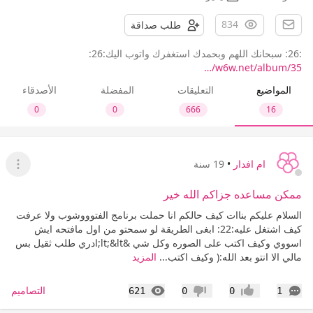
834
طلب صداقة
:26: سبحانك اللهم وبحمدك استغفرك واتوب اليك:26:
w6w.net/album/35/…
المواضيع
التعليقات
المفضلة
الأصدقاء
0
0
666
16
ام افدار
•
19 سنة
عرض ا
ممكن مساعده جزاكم الله خير
السلام عليكم بناات كيف حالكم انا حملت برنامج الفتوووشوب ولا عرفت
كيف اشتغل عليه:22: ابغى الطريقة لو سمحتو من اول مافتحه ايش
اسووي وكيف اكتب على الصوره وكل شي &lt;&lt;ادري طلب ثقيل بس
مالي الا انتو بعد الله:( وكيف اكتب...
المزيد
التعليقات
المشاهدات
التصاميم
621
0
0
1
إعجاب
عدم إعجاب