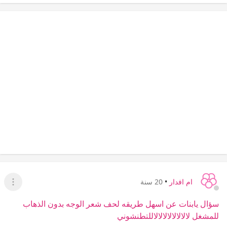
ام افدار
•
20 سنة
عرض ا
سؤال يابنات عن اسهل طريقه لحف شعر الوجه بدون الذهاب
للمشغل لالالالالالالالاللتطنشوني