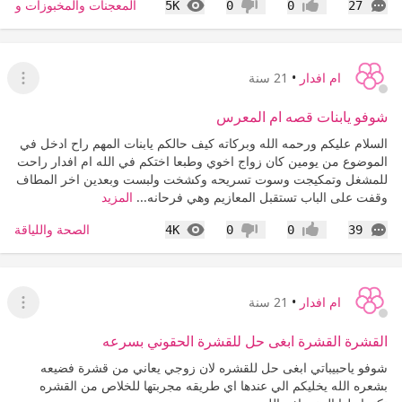
التعليقات
المشاهدات
المعجنات والمخبوزات والس
5K
0
0
27
إعجاب
عدم إعجاب
ام افدار
•
21 سنة
عرض ا
شوفو يابنات قصه ام المعرس
السلام عليكم ورحمه الله وبركاته كيف حالكم يابنات المهم راح ادخل في
الموضوع من يومين كان زواج اخوي وطبعا اختكم في الله ام افدار راحت
للمشغل وتمكيجت وسوت تسريحه وكشخت ولبست وبعدين اخر المطاف
وقفت على الباب تستقبل المعازيم وهي فرحانه...
المزيد
التعليقات
المشاهدات
الصحة واللياقة
4K
0
0
39
إعجاب
عدم إعجاب
ام افدار
•
21 سنة
عرض ا
القشرة القشرة ابغى حل للقشرة الحقوني بسرعه
شوفو ياحبيباتي ابغى حل للقشره لان زوجي يعاني من قشرة فضيعه
بشعره الله يخليكم الي عندها اي طريقه مجربتها للخلاص من القشره