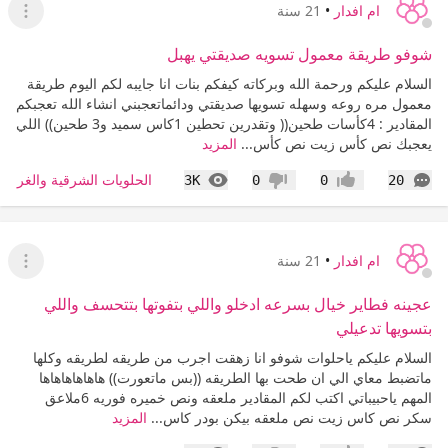
ام افدار
•
21 سنة
عرض ا
شوفو طريقة معمول تسويه صديقتي يهبل
السلام عليكم ورحمة الله وبركاته كيفكم بنات انا جايبه لكم اليوم طريقة
معمول مره روعه وسهله تسويها صديقتي ودائماتعجبني انشاء الله تعجبكم
المقادير : 4كأسات طحين(( وتقدرين تحطين 1كاس سميد و3 طحين)) اللي
يعجبك نص كأس زيت نص كأس...
المزيد
التعليقات
المشاهدات
الحلويات الشرقية والغربية
3K
0
0
20
إعجاب
عدم إعجاب
ام افدار
•
21 سنة
عرض ا
عجينه فطاير خيال بسرعه ادخلو واللي بتفوتها بتتحسف واللي
بتسويها تدعيلي
السلام عليكم ياحلوات شوفو انا زهقت اجرب من طريقه لطريقه وكلها
ماتضبط معاي الي ان طحت بها الطريقه ((بس ماتعورت)) هاهاهاهاهاها
المهم ياحبيباتي اكتب لكم المقادير ملعقه ونص خميره فوريه 6ملاعق
سكر نص كاس زيت نص ملعقه بيكن بودر كاس...
المزيد