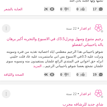
تكتبها ولها الجنه باذن الله
التعليقات
المشاهدات
العناية بالشعر
2K
0
0
17
إعجاب
عدم إعجاب
ام افدار
•
22 سنة
عرض ا
رجيم متنوع وسهل وينزل3.5ك في الاسبوع والتجربه أكبر برهان
ياله ياحبيباتي اتفضلو
شوفو ياحبيباتي هذا الرجيم معطتني اياه اخصائية تغذيه من فتره وسويته
ونزلت عليه 3.5في الاسبوع بس اني ماستمريت عليه عاد قلت خليني
انزله حق اخواتي في المنتدي الرائع علشان يستفيدون منه ونسويه سوى
علشان نشجع بعضنا شوفو ياحبيباتي الرجيم...
المزيد
التعليقات
المشاهدات
الصحة واللياقة
4K
0
0
19
إعجاب
عدم إعجاب
ام افدار
•
22 سنة
عرض ا
شاي جديد للرشاقه مجرب