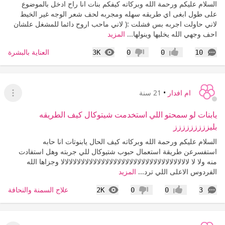
السلام عليكم ورحمة الله وبركاته كيفكم بنات انا راح ادخل بالموضوع
على طول ابغى اي طريقه سهله ومجربه لحف شعر الوجه غير الخيط
لاني حاولت اجربه بس فشلت :( لاني ماحب اروح دائما للمشغل علشان
احف وجهي الله يخليها وينولها...
المزيد
التعليقات
المشاهدات
العناية بالبشرة
3K
0
0
10
إعجاب
عدم إعجاب
ام افدار
•
21 سنة
عرض ا
يابنات لو سمحتو اللي استخدمت شيتوكال كيف الطريقه
بليززززززززز
السلام عليكم ورحمة الله وبركاته كيف الحال يابنوتات انا حابه
استفسرعن طريقة استعمال حبوب شتيوكال للي جربته وهل استفادت
منه ولا لا لالالالالالالالالالالالالالالالالالالالالالالالالالالالالالالالا وجزاها الله
الفردوس الاعلى اللي ترد...
المزيد
التعليقات
المشاهدات
علاج السمنة والنحافة
2K
0
0
3
إعجاب
عدم إعجاب