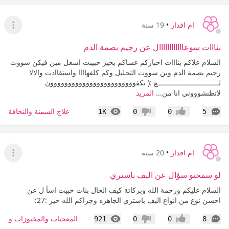
ام افدار
•
19 سنة
عرض ا
بنااات سوعاااااااااااال عن رجيم بصمة الدم
السلام علاكم بنااات اخباركم عساكم بخير حبيبت اسعل مين فيكن سووت
رجيم بصمة الدم وين سووت التحليل وكم كلفهاااا واستفاادت والالا
لــــــــــــــــــــــــــــــع :( تكفوووووووووووووووووووووووون
لاتطنشوووني انا من...
المزيد
التعليقات
المشاهدات
علاج السمنة والنحافة
1K
0
0
5
إعجاب
عدم إعجاب
ام افدار
•
20 سنة
عرض ا
لو سمحتو سؤال عن البف باستري
السلام عليكم ورحمة الله وبركاتة كيف الحال بنات حبيت اسأ ل عن
احسن نوع من انواع البف باستري الجاهزه وجزاكم الله خير :27:
التعليقات
المشاهدات
المعجنات والمخبوزات والس
921
0
0
8
إعجاب
عدم إعجاب