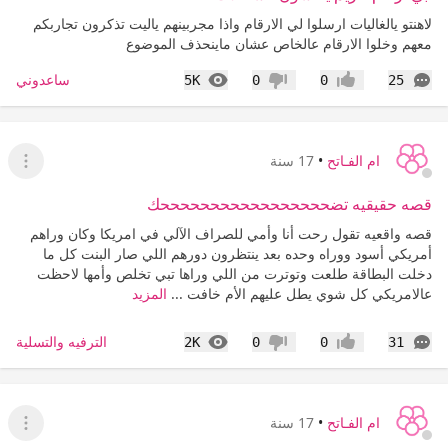
لاهنتو يالغاليات ارسلوا لي الارقام واذا مجربينهم ياليت تذكرون تجاربكم
معهم وخلوا الارقام عالخاص عشان ماينحذف الموضوع
التعليقات
المشاهدات
ساعدوني
5K
0
0
25
إعجاب
عدم إعجاب
ام الفـاتح
•
17 سنة
عرض ا
قصه حقيقيه تضحححححححححححححححححك
قصه واقعيه تقول رحت أنا وأمي للصراف الآلي في امريكا وكان وراهم
أمريكي أسود ووراه وحده بعد ينتظرون دورهم اللي صار البنت كل ما
دخلت البطاقة طلعت وتوترت من اللي وراها تبي تخلص وأمها لاحظت
عالامريكي كل شوي يطل عليهم الأم خافت ...
المزيد
التعليقات
المشاهدات
الترفيه والتسلية
2K
0
0
31
إعجاب
عدم إعجاب
ام الفـاتح
•
17 سنة
عرض ا