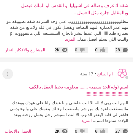
شقه 4 غرف وصاله في اشبيليا او القدس او الملك فيصل
وبالمقابل جاره مثل العسل ....
مطلووووووووووووووووووووووووب على وجه السرعه شقه نظييييفه مو
مهم عمر العماره المهم النظافه ويفضل تكون في فله ولامانع من شقه
بعماره طبعاااااا اللي عندها تبشر بالجاره السننننننعه اللي ماتتفوووت :p
والبيت اللي يسلم افضل مما...
المزيد
التعليقات
المشاهدات
المشاريع والافكار التجارية 
2K
0
0
28
إعجاب
عدم إعجاب
ام الفـاتح
•
17 سنة
عرض ا
اسم (وله)لحد يسميه ....... معلومه تحط العقل بالكف
!!!!!!!!!!!!!!!!!!!!!!!!!!!!!! !!!!!
اللهم انت ربي لا اله الا انت خلقتني وانا عبدك وانا على عهدك ووعدك
مااستطعت اعوذ بك من شر ماصنعت ابوء لك بنعمتك علي وابوء بذنبي
فاغفر لي فانة لايغفر الذنوب الا انت استبشر رجل بحمل زوجته وبعد
الولاده سموها اسم...
المزيد
التعليقات
المشاهدات
الحمل والإنجاب
2K
0
0
27