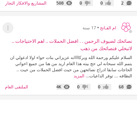
التعليقات
المشاهدات
المشاريع والافكار التجارية 
508
0
0
2
إعجاب
عدم إعجاب
ام الفـاتح
•
17 سنة
عرض ا
نصائحك لضيوف الرحمن . . افضل الحملات .. اهم الاحتياجات ..
لاتبخلي فنصائحك من ذهب
السلام عليكم ورحمة الله وبركااااته عزيزاتي بنات حواء اولا ادعولي ان
يتمم الله سبحانه لي حج بيته هذا العام اريد من هنا من جميع اخواتي
الحاجات سابقا ادراج نصائحهن من حيث افضل الحملات من حيث ..
النظافه ... توفر الداعيات...
المزيد
التعليقات
المشاهدات
الملتقى العام
4K
0
0
68
إعجاب
عدم إعجاب