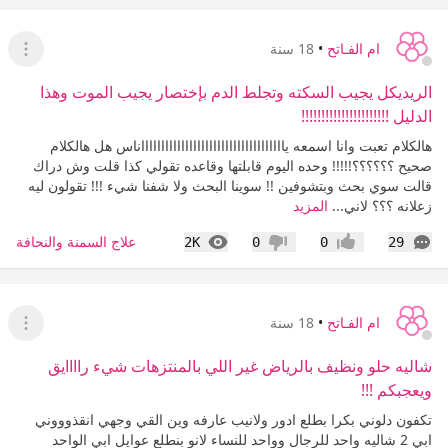
ام الفـاتح
•
18 سنة
عرض ا
الريديكل يجيب السكته وتجلط الدم بإختصار يجيب الموت وهذا
الدليل !!!!!!!!!!!!!!!!!!!!!!
هالكلام تعبت وانا اسمعه يااااااااااااااااااااااااااااااااااااناس هل هالكلام
صحيح ؟؟؟؟؟؟!!!!! وحده اليوم قابلتها وقاعده تقولي كذا قلت وش دراك
قالت سوي بحث وبتشوفين !! سوينا البحث ولا شفنا شيء !!! تقولون ليه
زعلانه ؟؟؟ لاني...
المزيد
التعليقات
المشاهدات
علاج السمنة والنحافة
2K
0
0
29
إعجاب
عدم إعجاب
ام الفـاتح
•
18 سنة
عرض ا
شاليه حلو ونظيف بالرياض غير اللي بالمنتزهات شيء راااايق
ويعجبكم !!!
تكفون دلوني بكرا بطلع ادور ولانيب عارفه وين القي وجهي انقذوووني
ابي 2 شاليه واحد للرجال وواحد للنساء لانو بنطلع عوايل ابي الواحد