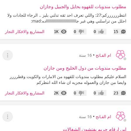
مطلوب مندوبات للقهوه بحايل والجبيل وجازان
انتظرررررركم:27: واللي تعرف احد ثقه تدلني بليز .. الرجاء للجادات ولا
احلل من تراسلني وهي غير جااااااااااااااااااااااااااده:mad:
التعليقات
المشاهدات
المشاريع والافكار التجارية 
1K
0
0
15
إعجاب
عدم إعجاب
ام الفـاتح
•
16 سنة
عرض ا
مطلوب مندوبات من دول الخليج ومن جازان
السلام عليكم مطلوب مندوبات للقهوه من الامارات والكويت وقطرررر
وايضا من جازان والعموله مجزيه ان شاء الله انتظركم
التعليقات
المشاهدات
المشاريع والافكار التجارية 
2K
0
0
23
إعجاب
عدم إعجاب
ام الفـاتح
•
16 سنة
عرض ا
ابي ارقام حريم يفتشون الشغالات