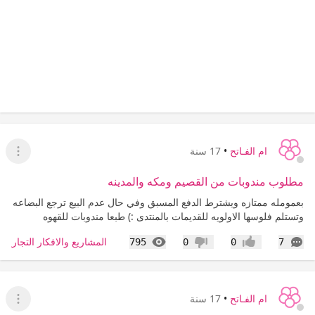
ام الفـاتح
•
17 سنة
عرض ا
مطلوب مندوبات من القصيم ومكه والمدينه
بعمومله ممتازه ويشترط الدفع المسبق وفي حال عدم البيع ترجع البضاعه
وتستلم فلوسها الاولويه للقديمات بالمنتدى :) طبعا مندوبات للقهوه
التعليقات
المشاهدات
المشاريع والافكار التجارية 
795
0
0
7
إعجاب
عدم إعجاب
ام الفـاتح
•
17 سنة
عرض ا