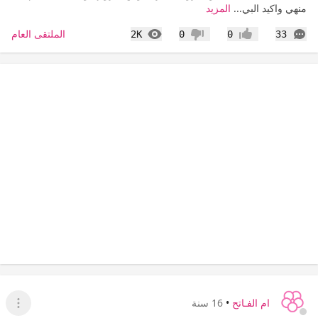
منهي واكيد البي...
المزيد
التعليقات
المشاهدات
الملتقى العام
2K
0
0
33
إعجاب
عدم إعجاب
ام الفـاتح
•
16 سنة
عرض ا