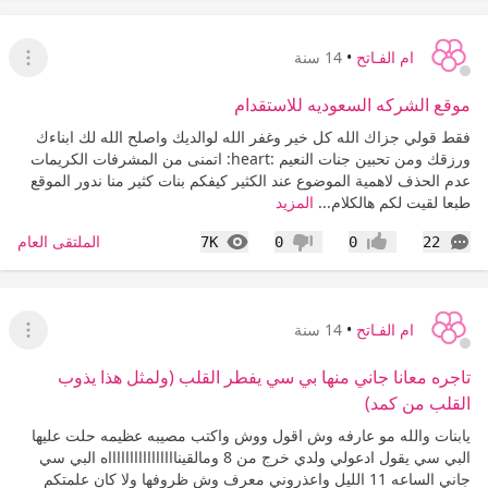
ام الفـاتح
•
14 سنة
عرض ا
موقع الشركه السعوديه للاستقدام
فقط قولي جزاك الله كل خير وغفر الله لوالديك واصلح الله لك ابناءك
ورزقك ومن تحبين جنات النعيم :heart: اتمنى من المشرفات الكريمات
عدم الحذف لاهمية الموضوع عند الكثير كيفكم بنات كثير منا ندور الموقع
طبعا لقيت لكم هالكلام...
المزيد
التعليقات
المشاهدات
الملتقى العام
7K
0
0
22
إعجاب
عدم إعجاب
ام الفـاتح
•
14 سنة
عرض ا
تاجره معانا جاني منها بي سي يفطر القلب (ولمثل هذا يذوب
القلب من كمد)
يابنات والله مو عارفه وش اقول ووش واكتب مصيبه عظيمه حلت عليها
البي سي يقول ادعولي ولدي خرج من 8 ومالقينااااااااااااااااه البي سي
جاني الساعه 11 الليل واعذروني معرف وش ظروفها ولا كان علمتكم