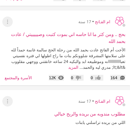
إعجاب
عدم إعجاب
ام الفـاتح
•
17 سنة
عرض ا
بحج .. ومن كثر ما انا حاسه اني بموت كتبت وصيييييتي / عادت
بحمد الله
الأخت أم الفاتح عادت بحمد الله من رحلة الحج سالمة غانمة حمداً لله
على سلامتها المشرفة شلوونكم بنات ما راح اطولها لي فتره نفسيتي
تعبااااااااااانه وموطبيعه ابد والبكيه 24 ساعه خانقتني ووجهي مقلووب
&lt;&lt; مدري ليه والحمد...
المزيد
التعليقات
المشاهدات
الأسرة والمجتمع
12K
0
0
164
إعجاب
عدم إعجاب
ام الفـاتح
•
17 سنة
عرض ا
مطلوب مندوبه من بريده والربح خيالي
اللي من بريده تراسلني يابنات