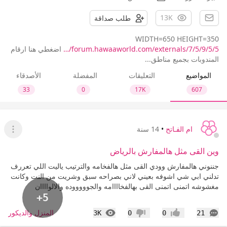
13K
طلب صداقة
WIDTH=650 HEIGHT=350
forum.hawaaworld.com/externals/7/5/9/5/5/…
اضغطي هنا ارقام
المندوبات بجميع مناطق...
المواضيع
التعليقات
المفضلة
الأصدقاء
33
0
17K
607
ام الفـاتح
•
14 سنة
عرض ا
وين القى مثل هالمفارش بالرياض
جننوني هالمفارش وودي القى مثل هالفخامه والترتيب ياليت اللي تعررف
تدلني ابي شي اشوفه بعيني لاني بصراحه سبق وشريت من النت وكانت
مغشوشه اتمنى اتمنى القى بهالفخاااامه والجوووووده والالواااان
+5
التعليقات
المشاهدات
المنزل والديكور
3K
0
0
21
إعجاب
عدم إعجاب