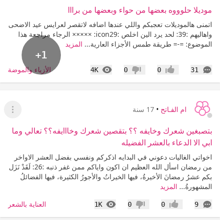
موديلا حلوووه بعضها من حواء وبعضها من برااا
اتمنى هالموديلات تعجبكم واللي عندها اضافه لاتقصر لعرايس عيد الاضحى
واهاليهم :39: لحد يرد الين اخلص :icon29: ××××× الرجاء مراجعة هذا
الموضوع: =-= طريقة طمس الأجزاء العارية...
المزيد
+1
التعليقات
المشاهدات
الأزياء والموضة
4K
0
0
31
إعجاب
عدم إعجاب
ام الفـاتح
•
17 سنة
عرض ا
بتصبغين شعرك وخايفه ؟؟ بتقصين شعرك وخااايفه؟؟ تعالي وما
ابي الا الدعاء بالعشر الفضيله
اخواتي الغاليات دعوني في البدايه اذكركم ونفسي بفضل العشر الاواخر
من رمضان اسأل الله العظيم ان اكون واياكم ممن غفر ذنبه :26: لَقَدْ نَزَل
بكم عشرُ رمضانَ الأخيرةُ، فيها الخيراتُ والأجورُ الكثيرة، فيها الفضائلُ
المشهورةُ...
المزيد
التعليقات
المشاهدات
العناية بالشعر
1K
0
0
9
إعجاب
عدم إعجاب