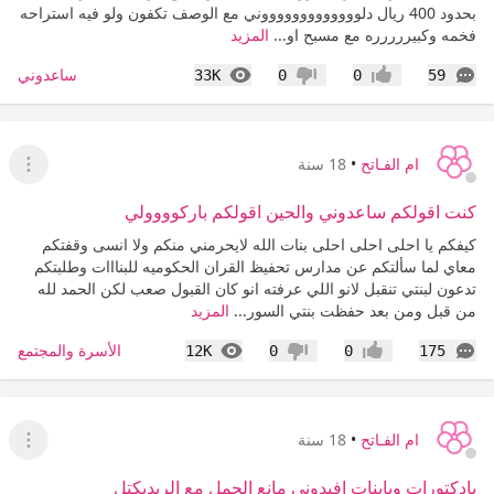
بحدود 400 ريال دلوووووووووووووني مع الوصف تكفون ولو فيه استراحه
فخمه وكبيررررره مع مسبح او...
المزيد
التعليقات
المشاهدات
ساعدوني
33K
0
0
59
إعجاب
عدم إعجاب
ام الفـاتح
•
18 سنة
عرض ا
كنت اقولكم ساعدوني والحين اقولكم باركوووولي
كيفكم يا احلى احلى احلى بنات الله لايحرمني منكم ولا انسى وقفتكم
معاي لما سألتكم عن مدارس تحفيظ القران الحكوميه للبنااات وطلبتكم
تدعون لبنتي تنقبل لانو اللي عرفته انو كان القبول صعب لكن الحمد لله
من قبل ومن بعد حفظت بنتي السور...
المزيد
التعليقات
المشاهدات
الأسرة والمجتمع
12K
0
0
175
إعجاب
عدم إعجاب
ام الفـاتح
•
18 سنة
عرض القا
يادكتورات ويابنات افيدوني مانع الحمل مع الريديكتل