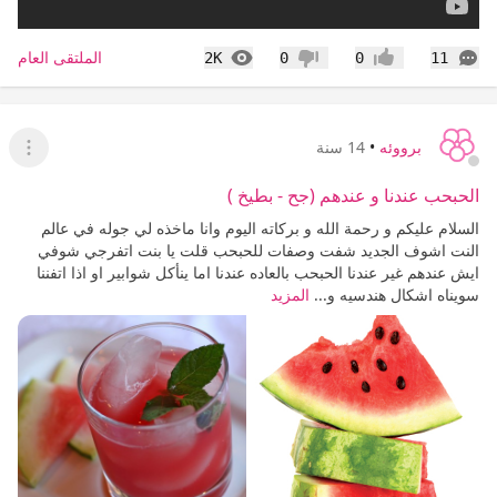
التعليقات
المشاهدات
الملتقى العام
2K
0
0
11
إعجاب
عدم إعجاب
برووئه
•
14 سنة
عرض ا
الحبحب عندنا و عندهم (جح - بطيخ )
السلام عليكم و رحمة الله و بركاته اليوم وانا ماخذه لي جوله في عالم
النت اشوف الجديد شفت وصفات للحبحب قلت يا بنت اتفرجي شوفي
ايش عندهم غير عندنا الحبحب بالعاده عندنا اما ينأكل شوابير او اذا اتفننا
سويناه اشكال هندسيه و...
المزيد