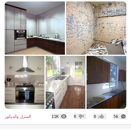
التعليقات
المشاهدات
المنزل والديكور
11K
0
0
56
إعجاب
عدم إعجاب