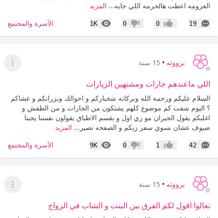
العزومه اعطت هالحرمه اللي جايه...
المزيد
التعليقات
المشاهدات
الأسرة والمجتمع
1K
0
0
19
إعجاب
عدم إعجاب
برووئه
•
15 سنة
عرض ا
اللي ماعندهم جارات ومشتهين الزيارات
السلام عليكم ورحمة الله وبركاته شخباركم و احوالك وبزرانكم و عشاكم
؟ اليوم شفت كم موضوع كلهم يشتكون من الجارات و من الطفش و
اغلبكم يقول الجيران مو زي اول و بقسم الاطباق يقولون نفسنا يجينا
ضيوف عشان نسوي سفر زيكم و الصفحه تصير...
المزيد
التعليقات
المشاهدات
الأسرة والمجتمع
9K
0
1
42
إعجاب
عدم إعجاب
برووئه
•
15 سنة
عرض ا
تعالوا اقول لكم الفرق بين البنت و الشاب في الزواج