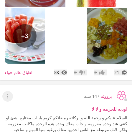
+3
التعليقات
المشاهدات
اطباق عالم حواء
8K
0
0
21
إعجاب
عدم إعجاب
برووئه
•
14 سنة
عرض ا
اوديه للحرمه و لا لا
السلام عليكم و رحمة الله و بركاته رمضانكم كريم يابنات محتاره بشئ لو
كنتي عند وحده معزومه و جات معاك وحده هذه الوحده ماكانت معزومه
ولكن لانك مرتبطه مع الناس اخذتيها معاك برغبة منها المهم و صاحبه