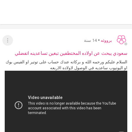
برووئه
•
14 سنة
عرض ا
سعودي يبحث عن اولاده المختطفين تبغين تساعدينه اتفضلي
السلام عليكم ورحمه الله و بركاته عندك حساب على توتير او الفيس بوك
او اليوتيوب ساعديه في الوصول لاولاده الاربعه