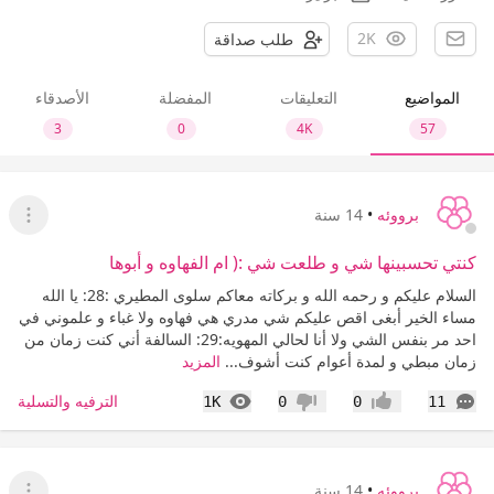
2K
طلب صداقة
المواضيع
التعليقات
المفضلة
الأصدقاء
3
0
4K
57
برووئه
•
14 سنة
عرض ا
كنتي تحسبينها شي و طلعت شي :( ام الفهاوه و أبوها
السلام عليكم و رحمه الله و بركاته معاكم سلوى المطيري :28: يا الله
مساء الخير أبغى اقص عليكم شي مدري هي فهاوه ولا غباء و علموني في
احد مر بنفس الشي ولا أنا لحالي المهويه:29: السالفة أني كنت زمان من
زمان مبطي و لمدة أعوام كنت أشوف...
المزيد
التعليقات
المشاهدات
الترفيه والتسلية
1K
0
0
11
إعجاب
عدم إعجاب
برووئه
•
14 سنة