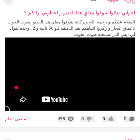
عرض ا
اخواتي تعالوا شوفوا معاي هذا الفديو و اعطوني ارائكم ؟
السلام عليكم و رحمه الله وبركاته شوفوا معاي هذا الفديو لصوت الحوت
باعماق البحار و ركزوا انتباهكم بعد الدقيقه 2و 50 ثانيه وكل وحده تقول
لي ايش اللي سمعته صوت الحوت
التعليقات
المشاهدات
الملتقى العام
458
0
0
0
إعجاب
عدم إعجاب