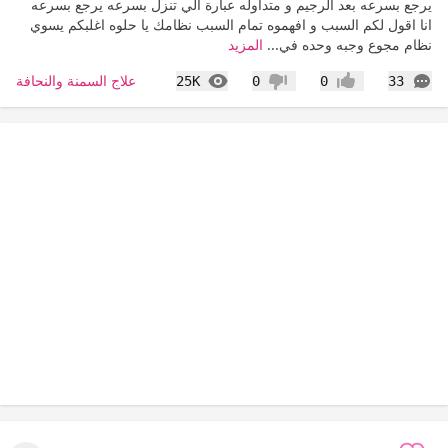
يرجع بسرعه بعد الرجيم و متداوله عبارة الي تنزل بسرعه يرجع بسرعه
انا اقول لكم السبب و افهموه تمام السبب نظامك يا حلوه اغلبكم يسوي
نظام مجوع وجبه وحده في...
المزيد
التعليقات
المشاهدات
علاج السمنة والنحافة
25K
0
0
33
إعجاب
عدم إعجاب