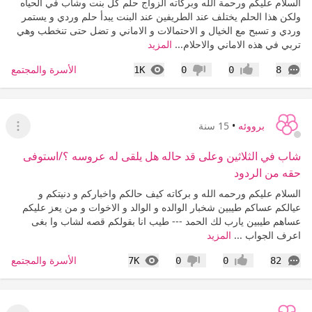
السلام عليكم ورحمة الله وبركاته الزواج حلم كل بنت وشاب في الحياه
ولكن هذا الحلم يختلف عند الطريفين عند البنت يبدأ حلم وردي و يستمر
وردي و تسبح مع الخيال و الاحتمالات و الاماني و تضل حتى تنخطب وهي
تربي في هذه الاماني والاحلام...
المزيد
التعليقات
المشاهدات
الأسرة والمجتمع
1K
0
0
8
إعجاب
عدم إعجاب
برووئه
•
15 سنة
عرض ا
شاب في الثلاثين وعلى قد حاله هل يلقى له عروسه ؟/استوفى
حقه من الردود
السلام عليكم ورحمه الله و بركاته كيف حالكم واخباركم و دنيتكم و
عيالكم عساكم طيبين شخبار الوالده و الوالد و الاخوات و من يعز عليكم
عساهم طيبين يارب لك الحمد --- طيب انا بقولكم قصه لشاب وا بغى
اعرف الجواب ...
المزيد
التعليقات
المشاهدات
الأسرة والمجتمع
7K
0
0
82
إعجاب
عدم إعجاب