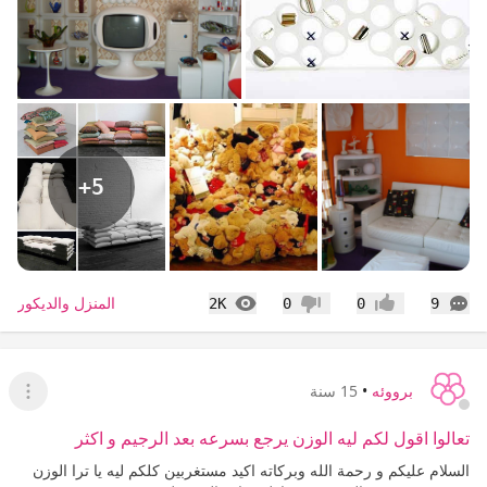
+5
التعليقات
المشاهدات
المنزل والديكور
2K
0
0
9
إعجاب
عدم إعجاب
برووئه
•
15 سنة
عرض ا
تعالوا اقول لكم ليه الوزن يرجع بسرعه بعد الرجيم و اكثر
السلام عليكم و رحمة الله وبركاته اكيد مستغربين كلكم ليه يا ترا الوزن