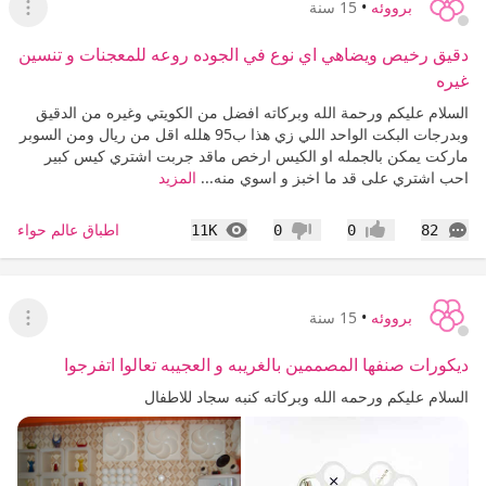
برووئه
•
15 سنة
عرض ا
دقيق رخيص ويضاهي اي نوع في الجوده روعه للمعجنات و تنسين
غيره
السلام عليكم ورحمة الله وبركاته افضل من الكويتي وغيره من الدقيق
وبدرجات البكت الواحد اللي زي هذا ب95 هلله اقل من ريال ومن السوبر
ماركت يمكن بالجمله او الكيس ارخص ماقد جربت اشتري كيس كبير
احب اشتري على قد ما اخبز و اسوي منه...
المزيد
التعليقات
المشاهدات
اطباق عالم حواء
11K
0
0
82
إعجاب
عدم إعجاب
برووئه
•
15 سنة
عرض ا
ديكورات صنفها المصممين بالغريبه و العجيبه تعالوا اتفرجوا
السلام عليكم ورحمه الله وبركاته كنبه سجاد للاطفال