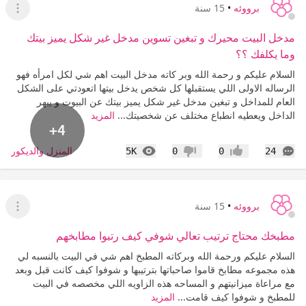
برووئه
•
15 سنة
عرض ا
مدخل البيت محيرك و تبغين تسوين مدخل غير شكل يميز بيتك
وما يكلفك ؟؟
السلام عليكم و رحمة الله وبر كاته مدخل البيت اهم شي لكل امرأه فهو
الرساله الاولى اللي يستقبلها كل شخص يدخل بيتها اتعودتي على الشكل
العام للمداخل و تبغين مدخل غير شكل يميز بيتك عن البيوت و يبهر
الداخل ويعطيه انطباع مختلف عن شخصيتك...
المزيد
+4
التعليقات
المشاهدات
المنزل والديكور
5K
0
0
24
إعجاب
عدم إعجاب
برووئه
•
15 سنة
عرض ا
مطبخك محتاج ترتيب تعالي شوفي كيف رتبوا مطابخهم
السلام عليكم ورحمة الله وبركاته المطبخ اهم شي في البيت بالنسبه لي
هذه مجموعه مطابخ قاموا صاحباتها بترتيبها و شوفوا كيف كانت قبل وبعد
مع مراعاة ميزانيتهم و المساحه هذه الزاويه اللي مخصصه في البيت
للمطبخ و شوفوا كيف قامت...
المزيد