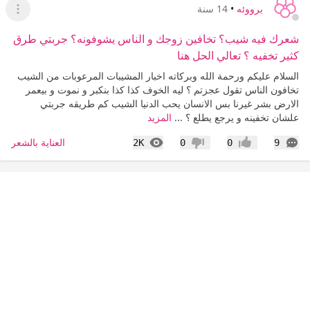
برووئه
•
14 سنة
عرض ا
شعرك فيه شيب؟ تخافين زوجك و الناس يشوفونه؟ جربتي طرق
كثير تخفيه ؟ تعالي الحل هنا
السلام عليكم ورحمة الله وبركاته اخبار المشيبات المرعوبات من الشيب
تخافون الناس تقول عجزتم ؟ ليه الخوف كذا كذا بنكبر و نموت و بيعمر
الارض بشر غيرنا بس الانسان يحب الدنيا الشيب كم طريقه جربتي
علشان تخفينه و يرجع يطلع ؟ ...
المزيد
التعليقات
المشاهدات
العناية بالشعر
2K
0
0
9
إعجاب
عدم إعجاب