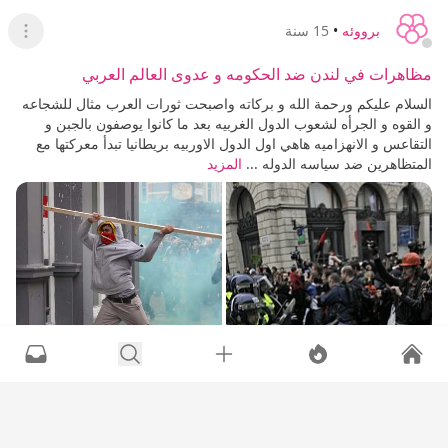
برووئه
•
15 سنة
عرض ا
مظاهرات في لندن ضد الحكومه و عدوى العالم العربي
السلام عليكم ورحمة الله و بركاته واصبحت ثورات العرب مثال للشجاعه
و القوه و الجرأه لشعوب الدول الغربيه بعد ما كانوا يوصفون بالجبن و
التقاعس و الانهزاميه هاهي اول الدول الاوربيه بريطانيا تبدأ معركتها مع
المتظاهرين ضد سياسه الدوله ...
المزيد