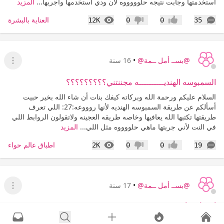
أستخدمتها وجابت نتيجه حلوووووه لان ودي أستخدمها واجربها...
المزيد
التعليقات
المشاهدات
العناية بالبشرة
12K
0
0
35
إعجاب
عدم إعجاب
@بســ أمل ــمة@
•
16 سنة
عرض ا
السمبوسه الهنديــــــــــه مجننتني؟؟؟؟؟؟؟؟؟
السلام عليكم ورحمة الله وبركاته كيفك بنات أن شاء الله بخير حبيت
أسألكم عن طريقة السمبوسه الهنديه لأنها روووعه:27: اللي تعرف
طريقتها تكتبها الله يعافيها وخاصه طريقه العجينه ولاتقولون الروابط اللي
في النت لأني جربتها ماهي حلووووه مثل اللي...
المزيد
التعليقات
المشاهدات
اطباق عالم حواء
2K
0
0
19
إعجاب
عدم إعجاب
@بســ أمل ــمة@
•
17 سنة
عرض القا
أهئ أهئ أبغى حل لمشكلتي؟؟؟؟؟؟؟؟ تجاربكم مع الكرش
السلام عليكم ورحمة الله وبركاته كيفكم بنات أن شاء الله بخير ابطرح