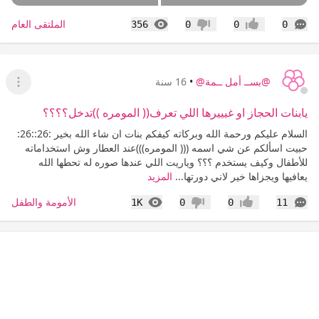
التعليقات
المشاهدات
الملتقى العام
356
0
0
0
إعجاب
عدم إعجاب
@بســ أمل ــمة@
•
16 سنة
عرض ا
يابنات الحجاز او غيييرها اللي تعرف(( المومره ))تدخل؟؟؟؟
السلام عليكم ورحمة الله وبركاته كيفكم بنات ان شاء الله بخير :26::26:
حبيت اسألكم عن شي اسمه ((( المومره)))عند العطار وش استخداماته
للأطفال وكيف يستخدم ؟؟؟ وياريت اللي عندها صوره له تحطها الله
يعافيها ويجزاها خير لاني دورتها...
المزيد
التعليقات
المشاهدات
الأمومة والطفل
1K
0
0
11
إعجاب
عدم إعجاب