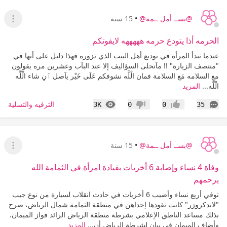
@بســ أمل ــمة@
•
15 سنة
عرض ا
الحرمه أذا يتودع حرمه هههههه لايفوتكم
عندما تبدأ المرأة في توديع أهل البيت الذي تزوره فهذا دليل على أنها في
"منتصف الزيارة" !! مآتحلى السؤاليف إلا عند البآب وعشرين مره يقولون
مع السلامه مَع السلامة فمان الْلَّه نشوفكم عَلَى خَيْر يآصل ٱڼ شاء الْلَّه
الْلَّه...
المزيد
التعليقات
المشاهدات
الترفيه والتسلية
3K
0
0
35
إعجاب
عدم إعجاب
@بســ أمل ــمة@
•
15 سنة
عرض ا
وفاة 4 نساء وإصابة 6 أخريات بقيادة امرأة في الثمامة الله
يرحمهم
توفي أربع نساء وأصيب 6 أخريات في حادث انقلاب لسيارة من نوع جيب
"لاندكروزر" كانت تقودها إحداهن في منطقة الثمامة شمال الرياض، صرح
بذلك مساعد الناطق الإعلامي بشرطة منطقة الرياض الرائد فواز الميمان.
وأضاف الميمان في بيان لشرطة الرياض أن...
المزيد