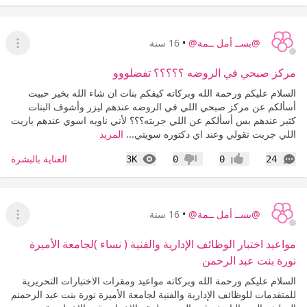
@بســ أمل ــمة@
•
16 سنة
عرض ا
مركز صبحي في الروضه ؟؟؟؟؟ تفضلووو
السلام عليكم ورحمة الله وبركاته كيفكم بنات ان شاء الله بخير حبيت
أسألكم عن مركز صبحي اللي في الروضه عندهم ليزر وأشوف البنات
كثير عندهم بس أسألكم عن اللي جربته؟؟؟ لأني ناويه اسوي عندهم ياريت
اللي جربت تقولي وعند اي دكتوره سويتي...
المزيد
التعليقات
المشاهدات
العناية بالبشرة
3K
0
0
24
إعجاب
عدم إعجاب
@بســ أمل ــمة@
•
16 سنة
عرض ا
مواعيد اختبار الوظائف الإدارية والفنية ( نساء )لجامعة الأميرة
نورة بنت عبد الرحمن
السلام عليكم ورحمة الله وبركاته مواعيد ومقرات الاختبارات التحريرية
للمتقدمات للوظائف الإدارية والفنية لجامعة الأميرة نورة بنت عبد الرحمنم