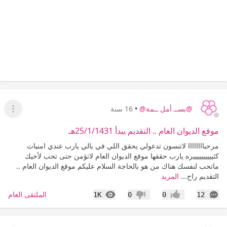
@بســ أمل ــمة@
•
16 سنة
عرض ا
موقع الديوان العام .. التقديم يبدأ 25/1/1431هـ
مرحباااااااا لاتنسون تدعولي يحقق اللي في بالي يارب عندي امنيات
كثييييييييييره يارب حققها موقع الديوان العام لاتؤمن حتى تحب لأخيك
ماتحب لنفسك هناك من هو بالحاجة السلام عليكم موقع الديوان العام ..
التقديم راح...
المزيد
التعليقات
المشاهدات
الملتقى العام
1K
0
0
12
إعجاب
عدم إعجاب