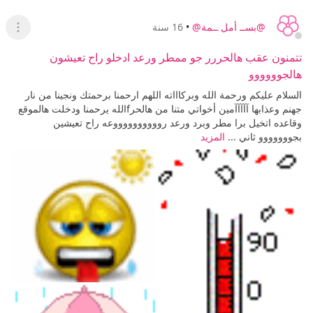
@بســ أمل ــمة@
•
16 سنة
عرض ا
تتمنون عقب هالحررر جو ممطر ورعد ادخلو راح تعيشون
هالجوووووو
السلام عليكم ورحمة الله وبركاااته اللهم ارحمنا برحمتك ونجينا من نار
جهنم وعذابها آآآآآمين أخواتي متنا من هالحرfالله يرحمنا ودخلت هالموقع
وقاعده اتخيل برا مطر وبرد ورعد رووووووووووعه راح تعيشين
بجووووووو ثاني ...
المزيد