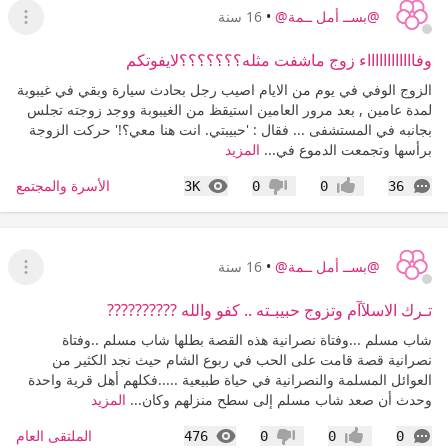
@بســ أمل ــمة@
•
16 سنة
عرض ا
وفااااااااااااء زوج ماشفت مثله؟؟؟؟؟؟؟لايفوتكم
الزوج الوفي في يوم من الايام اصيب رجل بحادث سيارة وبقي في غيبوبة
لمدة عامين , بعد مرور العامين استيقظ من الغيبوبة ووجد زوجته تجلس
بجانبه في المستشفى ... فقال : 'حبيبتي. انت هنا معي؟!' حركت الزوجة
برأسها وتجمعت الدموع في...
المزيد
التعليقات
المشاهدات
الأسرة والمجتمع
3K
0
0
36
إعجاب
عدم إعجاب
@بســ أمل ــمة@
•
16 سنة
عرض ا
تـرك الاسلآآم وتزوج حبيبـته .. كفو والله ??????????
شاب مسلم ...وفتاة نصرانية هذه القصة بطلها شاب مسلم ..وفتاة
نصرانية قصة قامت على الحب في ربوع ‏الشام حيث نجد الكثير من
العوائل المسلمة والنصرانية في حياة طبيعية .....فكلهم أهل ‏قرية واحدة
وحدث أن صعد شاب مسلم إلى سطح منزلهم وكان...
المزيد
التعليقات
المشاهدات
الملتقى العام
476
0
0
0
إعجاب
عدم إعجاب