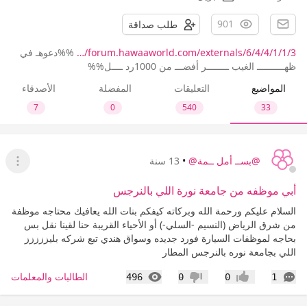
901
طلب صداقة
forum.hawaaworld.com/externals/6/4/4/1/1/3/…
%%دعوهـ في
ظهــــــــــ الغيب ــــــــر أفضـــ من 1000رد ــــل%%
المواضيع
التعليقات
المفضلة
الأصدقاء
7
0
540
33
@بســ أمل ــمة@
•
13 سنة
عرض ا
أبي موظفه من جامعة نورة اللي بالنرجس
السلام عليكم ورحمة الله وبركاته كيفكم بنات الله يعافيك محتاجه موظفة
من شرق الرياض (النسيم -السلي-) أو الأحياء القريبة حنا لقينا نقل بس
بحاجه لموظفات السيارة فورد جديده وسواق هندي تبع شركه بليززززز
اللي بجامعة نوره بالنرجس المطار
التعليقات
المشاهدات
الطالبات والمعلمات
496
0
0
1
إعجاب
عدم إعجاب