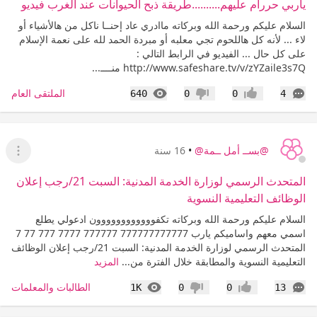
ياربي حررام عليهم..........طريقة ذبح الحيوانات عند الغرب‎ فيديو
السلام عليكم ورحمة الله وبركاته ماادري عاد إحنــا ناكل من هالأشياء أو
لاء ... لأنه كل هاللحوم تجي معلبه أو مبردة الحمد لله على نعمة الإسلام
على كل حال ... الفيديو في الرابط التالي :
http://www.safeshare.tv/v/zYZaile3s7Q منــــ...
التعليقات
المشاهدات
الملتقى العام
640
0
0
4
إعجاب
عدم إعجاب
@بســ أمل ــمة@
•
16 سنة
عرض ا
المتحدث الرسمي لوزارة الخدمة المدنية: السبت 21/رجب إعلان
الوظائف التعليمية النسوية
السلام عليكم ورحمة الله وبركاته تكفوووووووووووون ادعولي يطلع
اسمي معهم واساميكم يارب 777777777777 777777 7777 777 77 7
المتحدث الرسمي لوزارة الخدمة المدنية: السبت 21/رجب إعلان الوظائف
التعليمية النسوية والمطابقة خلال الفترة من...
المزيد
التعليقات
المشاهدات
الطالبات والمعلمات
1K
0
0
13
إعجاب
عدم إعجاب