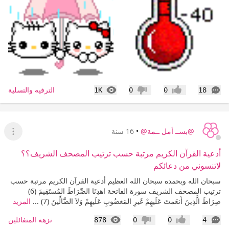
التعليقات
المشاهدات
الترفيه والتسلية
1K
0
0
18
إعجاب
عدم إعجاب
@بســ أمل ــمة@
•
16 سنة
عرض ا
أدعية القرآن الكريم مرتبة حسب ترتيب المصحف الشريف؟؟
لاتنسوني من دعائكم
سبحان الله وبحمده سبحان الله العظيم أدعية القرآن الكريم مرتبة حسب
ترتيب المصحف الشريف سورة الفاتحة اهدِنَا الصِّرَاطَ المُستَقِيمَ (6)
صِرَاطَ الَّذِينَ أَنعَمتَ عَلَيهِمْ غَيرِ المَغضُوبِ عَلَيهِمْ وَلاَ الضَّالِّينَ (7) ...
المزيد
التعليقات
المشاهدات
نزهة المتفائلين
878
0
0
4
إعجاب
عدم إعجاب