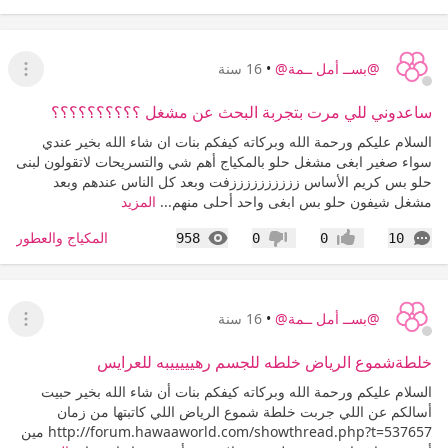
@بســ أمل ــمة@
•
16 سنة
عرض ا
ساعدوني للي مرت بتجربة البحث عن مشغل ؟؟؟؟؟؟؟؟؟؟
السلام عليكم ورحمة الله وبركاته كيفكم بنات ان شاء الله بخير عندي
سواء صغير ابغى مشغل حلو بالمكياج أهم شي والتسريحات لاتقولون لبنى
حلو بس كريم الأساس ززززززززززفت وبعد كل الناس عندهم وبعد
مشغل شيفون حلو بس ابغى واحد أحلى منهم...
المزيد
التعليقات
المشاهدات
المكياج والعطور
958
0
0
10
إعجاب
عدم إعجاب
@بســ أمل ــمة@
•
16 سنة
عرض ا
خلطةشموع الرياض خلطه للجسم رهيييييبه للعرايس
السلام عليكم ورحمة الله وبركاته كيفكم بنات أن شاء الله بخير حبيت
أسالكم عن اللي جربت خلطة شموع الرياض اللي كاتبتها من زمان
http://forum.hawaaworld.com/showthread.php?t=537657 مين