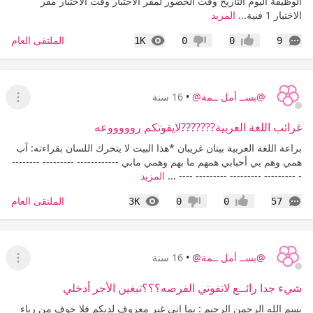
الوظيفة اليوم التاريخ وقت الحضور لمقر الاختبار وقت الاختبار مقر
الاختبار 1 فنية...
المزيد
التعليقات
المشاهدات
الملتقى العام
1K
0
0
9
إعجاب
عدم إعجاب
@بســ أمل ــمة@
•
16 سنة
عرض ا
غرائب اللغة العربية???????لايفوتكم روووووعه‎
براعة اللغة العربية بيتان غريبان *هذا البيت لا يتحرك اللسان بقراءته‎: آب
همي وهم بي أحبابي همهم ما بهم وهمي مابي ------------ --------- --------
- --------- --------- --------- ---- ...
المزيد
التعليقات
المشاهدات
الملتقى العام
3K
0
0
57
إعجاب
عدم إعجاب
@بســ أمل ــمة@
•
16 سنة
عرض ا
شيء جدا رائــع لاتفوتي الفرصه‎؟؟؟تبغين الأجر أدخلي
بسم الله الرحمن الرحيم : بما إني غير معروف لديكم فلا خوف من رياء