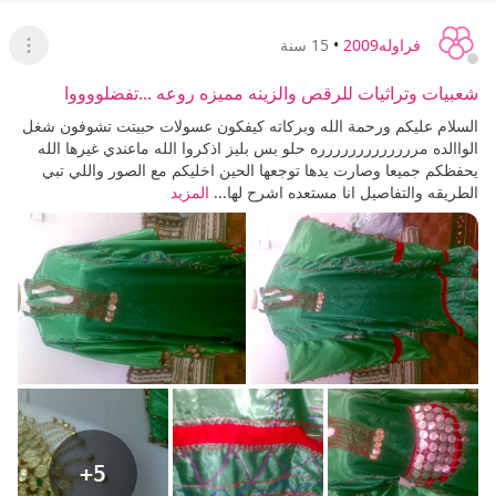
فراوله2009
•
15 سنة
عرض ا
شعبيات وتراثيات للرقص والزينه مميزه روعه ...تفضلووووا
السلام عليكم ورحمة الله وبركاته كيفكون عسولات حبيتت تشوفون شغل
الواالده مررررررررررررره حلو بس بليز اذكروا الله ماعندي غيرها الله
يحفظكم جميعا وصارت يدها توجعها الحين اخليكم مع الصور واللي تبي
الطريقه والتفاصيل انا مستعده اشرح لها...
المزيد
+5