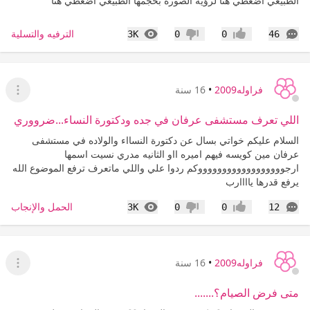
الطبيعي اضغطي هنا لرؤية الصورة بحجمها الطبيعي اضغطي هنا
التعليقات
المشاهدات
الترفيه والتسلية
3K
0
0
46
إعجاب
عدم إعجاب
فراوله2009
•
16 سنة
عرض ا
اللي تعرف مستشفى عرفان في جده ودكتورة النساء...ضرووري
السلام عليكم خواتي بسال عن دكتورة النسااء والولاده في مستشفى
عرفان مين كويسه فيهم اميره ااو الثانيه مدري نسيت اسمها
ارجووووووووووووووووووكم ردوا علي واللي ماتعرف ترفع الموضوع الله
يرفع قدرها ياااارب
التعليقات
المشاهدات
الحمل والإنجاب
3K
0
0
12
إعجاب
عدم إعجاب
فراوله2009
•
16 سنة
عرض ا
متى فرض الصيام؟.......