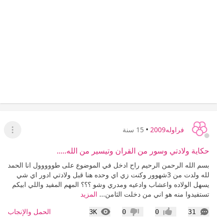
فراوله2009
•
15 سنة
عرض ا
حكاية ولادتي وسور من القران وتيسير من الله.....
بسم الله الرحمن الرحيم راح ادخل في الموضوع على طووووول انا الحمد
لله ولدت من 3شهوور وكنت زي اي وحده هنا قبل ولادتي ادور اي شي
يسهل الولاده واعشاب وادعيه ومدري وشو ؟؟؟ المهم المفيد واللي ابيكم
تستفيدوا منه هو اني من دخلت الثامن...
المزيد
التعليقات
المشاهدات
الحمل والإنجاب
3K
0
0
31
إعجاب
عدم إعجاب