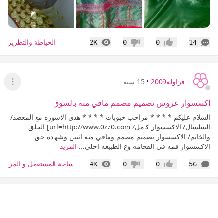
التعليقات
المشاهدات
الخياطة والتطريز
2K
0
0
14
إعجاب
عدم إعجاب
فراوله2009
•
15 سنة
عرض ا
اكسسوار عروس تصميم مصمم مافي منه بالسوق
السلام عليكم * * * * مراحب حبوبات * * * * هذي الاسوره مع المعضد/
السلسال/ الاكسسوار كامل/ url=http://www.0zz0.com] الحلق
والخاتم/ الاكسسوار تصميم مصمم ومافي منه اثنين وشهادة حق
الاكسسوار قمه في الفخامه وع الطبيعه احلى...
المزيد
التعليقات
المشاهدات
ساحة المستعمل و المزاد
4K
0
0
56
إعجاب
عدم إعجاب