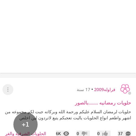
فراوله2009
•
17 سنة
عرض ا
حلويات رمضانيه ........بالصور
حلويات لرمضان السلام عليكم ورحمة الله وبركاته جبت لكم مجموعه من
اشهر واطعم انواع الحلويات ياليت تعجبكم يتبع لاتردون لين اخلص
+1
التعليقات
المشاهدات
الحلويات الشرقية والغربية
6K
0
0
37