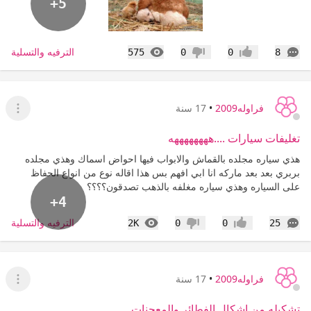
+5
التعليقات
المشاهدات
الترفيه والتسلية
575
0
0
8
إعجاب
عدم إعجاب
فراوله2009
•
17 سنة
عرض ا
تغليفات سيارات ....ههههههههه
هذي سياره مجلده بالقماش والابواب فيها احواض اسماك وهذي مجلده
بربري بعد بعد ماركه انا ابي افهم بس هذا اقاله نوع من انواع الحفاظ
على السياره وهذي سياره مغلفه بالذهب تصدقون؟؟؟؟
+4
التعليقات
المشاهدات
الترفيه والتسلية
2K
0
0
25
إعجاب
عدم إعجاب
فراوله2009
•
17 سنة
عرض ا
تشكيله من اشكال الفطائر والمعجنات .........