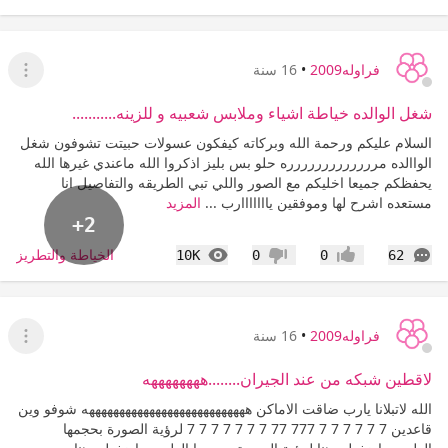
فراوله2009
•
16 سنة
عرض ا
شغل الوالده خياطة اشياء وملابس شعبيه و للزينه...........
السلام عليكم ورحمة الله وبركاته كيفكون عسولات حبيتت تشوفون شغل
الواالده مررررررررررررره حلو بس بليز اذكروا الله ماعندي غيرها الله
يحفظكم جميعا اخليكم مع الصور واللي تبي الطريقه والتفاصيل انا
مستعده اشرح لها وموفقين يااااااارب ...
المزيد
+2
التعليقات
المشاهدات
الخياطة والتطريز
10K
0
0
62
إعجاب
عدم إعجاب
فراوله2009
•
16 سنة
عرض ا
لاقطين شبكه من عند الجيران........ههههههههه
الله لاتبلانا يارب ضاقت الاماكن هههههههههههههههههههههههههههه شوفو وين
قاعدين 7 7 7 7 7 7 777 77 7 7 7 7 7 7 7 لرؤية الصورة بحجمها