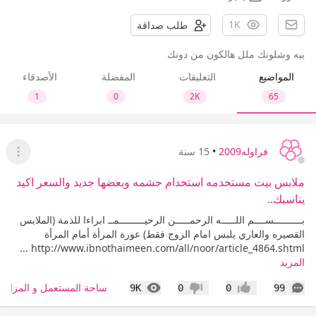
1K
طلب صداقة
يبه وشلونك ملل هالكون من دونك
المواضيع
التعليقات
المفضلة
الأصدقاء
1
0
2K
65
فراوله2009
•
15 سنة
عرض ا
ملابس بيت مستخدمه استخدام حشمه وبعضها جديد والسعر اكيد
يناسبك..
بــــــــــســــم اللـــــه الرحمـــــن الرحيـــــــــمــ ابراءا للذمة (الملابس
القصيره والعاري يلبس امام الزوج فقط) عورة المرأة أمام المرأة
http://www.ibnothaimeen.com/all/noor/article_4864.shtml ...
المزيد
التعليقات
المشاهدات
ساحة المستعمل و المزاد
9K
0
0
99
إعجاب
عدم إعجاب