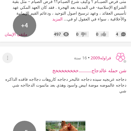
متى فرض الصيــام ؟ وكيف شرع الصيـام؟؟ فرض الصيام – مثل بقية
الشرائع الإسلامية- في المدينة بعد الهجرة . فقد كان العهد المكي عهد
تأسيس العقائد ، وعهد ترسيخ اصول التوحيد ، ودعائم القيم الإيمانية
والأخلاقية ، سواء في العقول او في...
المزيد
+4
التعليقات
المشاهدات
ملتقى الإيمان
497
0
0
4
إعجاب
عدم إعجاب
فراوله2009
•
16 سنة
عرض ا
شن حمله عالدجاج...........خخخخخخخخخ
دجاجه عربجيه سيده دجاجه عالبحر دجاجه كاروهات دجااجه فاقده الذاكره
دجاجه عالموضه موضة ابيض واسود وهذي بعد ماتموت الدجااجه شي
شي