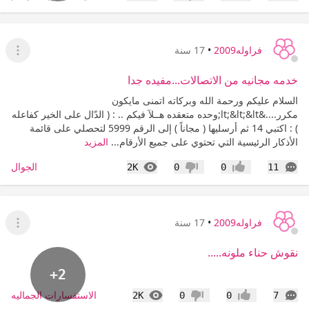
إعجاب
عدم إعجاب
فراوله2009
•
17 سنة
عرض ا
خدمه مجانيه من الاتصالات...مفيده جدا
السلام عليكم ورحمة الله وبركاته اتمنى مايكون
مكرر....&lt;&lt;&lt;وحده متعقده هــلآ فيكم .. : ( الدّال على الخير كفاعله
) : اكتبي 14 ثم أرسليها ( مجاناً ) إلى الرقم 5999 لتحصلي على قائمة
الأذكار الرئيسية التي تحتوي على جميع الأرقام...
المزيد
التعليقات
المشاهدات
الجوال
2K
0
0
11
إعجاب
عدم إعجاب
فراوله2009
•
17 سنة
عرض ا
نقوش حناء ملونه.....
+2
التعليقات
المشاهدات
الاستفسارات الجماليه
2K
0
0
7
إعجاب
عدم إعجاب