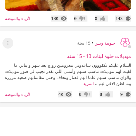
التعليقات
المشاهدات
الأزياء والموضة
13K
0
0
143
إعجاب
عدم إعجاب
جنوبية وبس
•
15 سنة
عرض ا
موديلات حلوة لبنات 13 - 15 سنه
السلام عليكم تكفووون ساعدوني معزومين زواج بعد شهر و بناتي ما
لقيت لهم موديلات تناسب سنهم وأتمنى اللي تقدر تجيب لي صور موديلات
والوان تناسب سنهم علما انهم قصار ونحاف وحتى مقاساتهم صعبه مررره
وما اظن الاقي لهم...
المزيد
التعليقات
المشاهدات
الأزياء والموضة
4K
0
0
9
إعجاب
عدم إعجاب