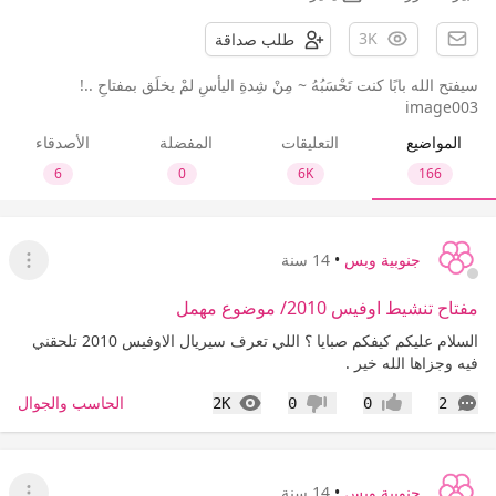
3K
طلب صداقة
سيفتح الله بابًا كنت تَحْسَبُهُ ~ مِنْ شِدةِ اليأسِ لمْ يخلَق بمفتاحِ ..!
image003
المواضيع
التعليقات
المفضلة
الأصدقاء
6
0
6K
166
جنوبية وبس
•
14 سنة
عرض ا
مفتاح تنشيط اوفيس 2010/ موضوع مهمل
السلام عليكم كيفكم صبايا ؟ اللي تعرف سيريال الاوفيس 2010 تلحقني
فيه وجزاها الله خير .
التعليقات
المشاهدات
الحاسب والجوال
2K
0
0
2
إعجاب
عدم إعجاب
جنوبية وبس
•
14 سنة