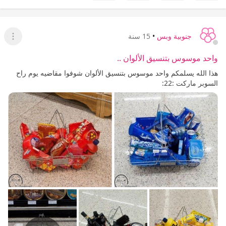
جنوبية وبس
•
15 سنة
عرض ا
واحد موسوس بتنسيق الألوان ..
هذا الله يسلمكم واحد موسوس بتنسيق الألوان شوفوا مقاضيه يوم راح
السوبر ماركت :22: