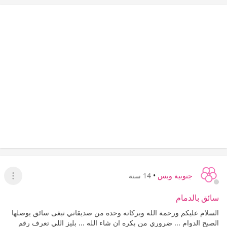
جنوبية وبس
•
14 سنة
عرض ا
سائق بالدمام
السلام عليكم ورحمة الله وبركاته وحده من صديقاتي تبغى سائق يوصلها
الصبح الدوام ... ضروري من بكره ان شاء الله ... بليز اللي تعرف رقم