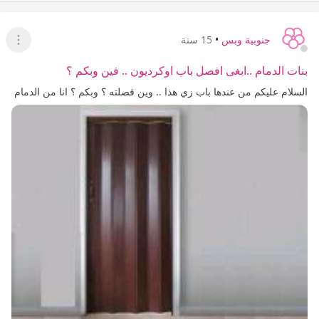
جنوبية وبس
•
15 سنة
عرض ا
بنات الدمام ..ابغى افصل باب اوكرديون .. فين وبكم ؟
السلام عليكم من عندها باب زي هذا .. وين فصلته ؟ وبكم ؟ انا من الدمام