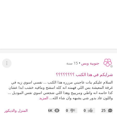
جنوبية وبس
•
15 سنة
عرض ا
شرايكم في هذا الكنب ؟؟؟؟؟؟؟؟
السلام عليكم بنات عاجبني مررره هذا الكنب ... نفسي اسوي زيه في
غرفة المعيشة بس اللي فهمته انه كله اسفنج ومافيه خشب ابدا عشان
كذا حاسه انه واطي ومريييح وهذا اللي شجعني اسوي نفس الموديل ...
واللون عاد بدور شي يشبهه وان شاء الله...
المزيد
التعليقات
المشاهدات
المنزل والديكور
6K
0
0
25
إعجاب
عدم إعجاب