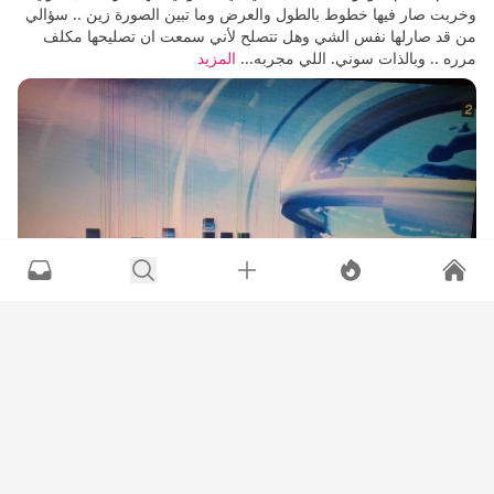
وخربت صار فيها خطوط بالطول والعرض وما تبين الصورة زين .. سؤالي
من قد صارلها نفس الشي وهل تتصلح لأني سمعت ان تصليحها مكلف
مرره .. وبالذات سوني. اللي مجربه...
المزيد
التعليقات
المشاهدات
الأجهزة المنزلية والمشتريات
1K
0
0
4
إعجاب
عدم إعجاب