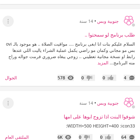
جنوبية وبس
•
14 سنة
عرض ا
طلب برنامج لو سمحتوا ..
السلام عليكم بنات انا ابغى برنامج .... مواقيت الصلاة .. هو موجود بالـ ovi
بس مو مجاني وكمان مو راضي يكمل عملية الشراء ياليت اللي عندها
رابط او نسخة مجانية تعطيني .. زوجي يبغاه ضروري فرمت جواله وراح
منه البرنامج...
المزيد
التعليقات
المشاهدات
الجوال
578
0
0
4
إعجاب
عدم إعجاب
جنوبية وبس
•
14 سنة
عرض ا
شوفوا البنت اذا تزوج ابوها على امها
WIDTH=500 HEIGHT=400 :icon33:
التعليقات
المشاهدات
الملتقى العام
6K
0
0
64
إعجاب
عدم إعجاب