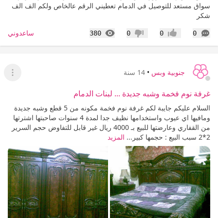
سواق مستعد للتوصيل في الدمام تعطيني الرقم عالخاص ولكم الف الف
شكر
التعليقات
المشاهدات
ساعدوني
380
0
0
0
إعجاب
عدم إعجاب
جنوبية وبس
•
14 سنة
عرض ا
غرفة نوم فخمة وشبه جديدة ... لبنات الدمام
السلام عليكم جايبة لكم غرفة نوم فخمة مكونه من 5 قطع وشبه جديدة
ومافيها اي عيوب واستخدامها نظيف جدا لمدة 4 سنوات صاحبتها اشترتها
من القفاري وعارضتها للبيع بـ 4000 ريال غير قابل للتفاوض حجم السرير
2*2 سبب البيع : حجمها كبير...
المزيد