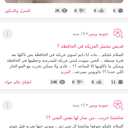
التعليقات
المشاهدات
المنزل والديكور
2K
0
0
6
إعجاب
عدم إعجاب
جنوبية وبس
•
15 سنة
عرض ا
قديش تتحمل العريكه في الحافظة ؟
السلام عليكم .. بنات انا دايم اسوي عريكه في الحافظة بس ناكلها بعد
فترة بسيطه .. الحين سويت لبنتي عريكه للمدرسة وحطيتها في الحافظة
ويمكن ما ياكلونها الا الساعه 11 .. عادي ولا ممكن تخرب مع الجو الحار
اللي عندنا ؟؟ جاوبوني بسرعه...
المزيد
التعليقات
المشاهدات
اطباق عالم حواء
24K
0
0
11
إعجاب
عدم إعجاب
جنوبية وبس
•
15 سنة
عرض ا
شاشتنا خربت ..من صار لها نفس الشي ؟؟
السلام عليكم شوفوا شاشتنا ال سي دي .. سوني جتها ضربه قبل شوي