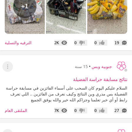
+1
التعليقات
المشاهدات
الترفيه والتسلية
2K
0
0
19
إعجاب
عدم إعجاب
جنوبية وبس
•
15 سنة
عرض ا
نتائج مسابقة حراسة الفضيلة
السلام عليكم اليوم كان السحب على أسماء الفائزين في مسابقة حراسة
الفضيلة بس مدري وين النتائج وكيف نعرف من الفائزين .. اللي تعرف
رابط أو أي خبر تعلمنا وجزاكم الله خير والله يوفق الجميع
التعليقات
المشاهدات
الملتقى العام
7K
0
0
27
إعجاب
عدم إعجاب