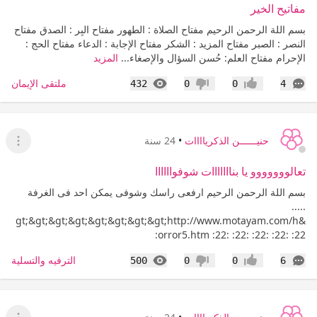
مفاتيح الخير
بسم اللة الرحمن الرحيم مفتاح الصلاة : الطهور مفتاح البِر : الصدق مفتاح
النصر : الصبر مفتاح المزيد : الشكر مفتاح الإجابة : الدعاء مفتاح الحج :
الإحرام مفتاح العلم: حُسن السؤال والإصغاء...
المزيد
التعليقات
المشاهدات
ملتقى الإيمان
432
0
0
4
إعجاب
عدم إعجاب
حنيــــــن الذكرياااات
•
24 سنة
عرض ا
تعالووووووو يا بنااااااات شوفواااااا
بسم اللة الرحمن الرحيم ارفعى راسك وشوفى يمكن احد فى الغرفة
.....
&gt;&gt;&gt;&gt;&gt;&gt;&gt;&gt;http://www.motayam.com/h
orror5.htm :22: :22: :22: :22: :22:
التعليقات
المشاهدات
الترفيه والتسلية
500
0
0
6
إعجاب
عدم إعجاب