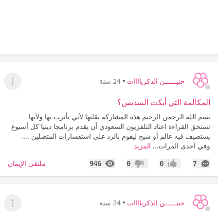
حنيــــــن الذكرياااات
•
24 سنة
عرض ا
المكالمة التي أبكت السديس؟
بسم اللة الرحمن الرحيم هذه المشاركة نقلتها لأني تأثرت بها ولأنها
تستحق القراءة اعتاد التلفزيون السعودي أن يقدم برنامجا دينيا كل أسبوع
يستضيف فيه عالم أو شيخ ليقوم بالرد على استفسارات المتصلين ....
وفي احدى المرات...
المزيد
التعليقات
المشاهدات
ملتقى الإيمان
946
0
0
7
إعجاب
عدم إعجاب
حنيــــــن الذكرياااات
•
24 سنة
عرض ا