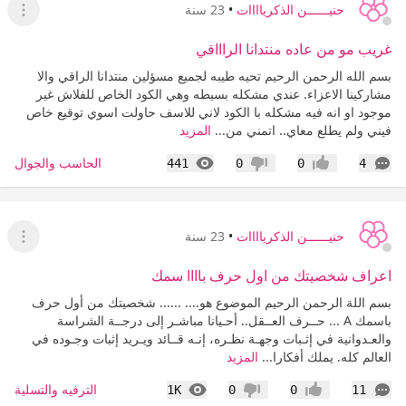
حنيــــــن الذكرياااات
•
23 سنة
عرض ا
غريب مو من عاده منتدانا الراااقي
بسم الله الرحمن الرحيم تحيه طيبه لجميع مسؤلين منتدانا الراقي والا
مشاركينا الاعزاء. عندي مشكله بسيطه وهي الكود الخاص للفلاش غير
موجود او انه فيه مشكله با الكود لاني للاسف حاولت اسوي توقيع خاص
فيني ولم يطلع معاي.. اتمني من...
المزيد
التعليقات
المشاهدات
الحاسب والجوال
441
0
0
4
إعجاب
عدم إعجاب
حنيــــــن الذكرياااات
•
23 سنة
عرض ا
اعراف شخصيتك من اول حرف باااا سمك
بسم اللة الرحمن الرحيم الموضوع هو.... ...... شخصيتك من أول حرف
باسمك A ... حــرف العــقل.. أحـيانا مباشـر إلى درجــة الشراسة
والعـدوانية في إثـبات وجهـة نظـره، إنـه قــائد ويـريد إثبات وجـوده في
العالم كله. يملك أفكارا...
المزيد
التعليقات
المشاهدات
الترفيه والتسلية
1K
0
0
11
إعجاب
عدم إعجاب