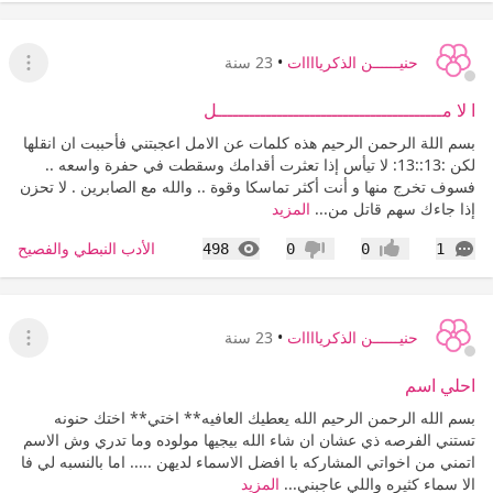
حنيــــــن الذكرياااات
•
23 سنة
عرض ا
ا لا مـــــــــــــــــــــــــــــــــــــــــل
بسم اللة الرحمن الرحيم هذه كلمات عن الامل اعجبتني فأحببت ان انقلها
لكن :13::13: لا تيأس إذا تعثرت أقدامك وسقطت في حفرة واسعه ..
فسوف تخرج منها و أنت أكثر تماسكا وقوة .. والله مع الصابرين . لا تحزن
إذا جاءك سهم قاتل من...
المزيد
التعليقات
المشاهدات
الأدب النبطي والفصيح
498
0
0
1
إعجاب
عدم إعجاب
حنيــــــن الذكرياااات
•
23 سنة
عرض ا
احلي اسم
بسم الله الرحمن الرحيم الله يعطيك العافيه** اختي** اختك حنونه
تستني الفرصه ذي عشان ان شاء الله بيجيها مولوده وما تدري وش الاسم
اتمني من اخواتي المشاركه با افضل الاسماء لديهن ..... اما بالنسبه لي فا
الا سماء كثيره واللي عاجبني...
المزيد