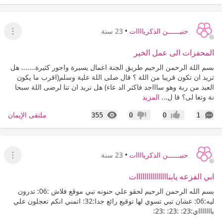
حنيــــــن الذكرياااات
•
23 سنة
عرض ا
المحفزات الى عمل الخير
بسم اللة الرحمن الرحيم طريق الجنة اعمال يسيرة واجور كثيرة....... هل
تريد ان تكون قريبا من اللة ؟ قال صلى اللة علية وسلم(اقرب ما يكون
العبد من ربة وهو ساااجد فاكثر الد عاء) هل تريد ان تنا لرضى اللة سبحا
نة وتعا لى؟ قا ل...
المزيد
التعليقات
المشاهدات
ملتقى الإيمان
355
0
0
1
إعجاب
عدم إعجاب
حنيــــــن الذكرياااات
•
23 سنة
عرض ا
ابي الفزعه يابناااااااااااااااات
بسم الله الرحمن الرحيم لحقو علي حنونه تبي موقع فلاش :06: تدرون
ليه:06: عشان تبي تسوي لها توقيع رائع جدا:32: اتمني انكم تعجلون علي
باااااااي:23: :23: :23: