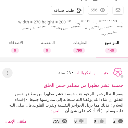
656
طلب صداقة
width = 270 height = 200 ”°¹~·-.„¸ °”¨°¹~·-.„_°”ˆ¨¨ˆ¨ˆ”°~·-.
°”ˆ¨¨ˆ”°¹~·-.„¸°”ˆحنونه¨¨ˆ””°¹~·-.„¸روعه°”ˆ¨¨ˆ”°¹~·-حنونه.„¸
¨¨ˆ”°¹~·-.„¸...
المواضيع
التعليقات
المفضلة
الأصدقاء
0
0
790
140
حنيــــــن الذكرياااات
•
23 سنة
عرض ا
خمسة عشر مظهرا من مظاهر حسن الخلق
بسم اللة الرحمن الرحيم هذه خمسة عشر مظهرا من مظاهر حسن
الخلق إن شاء الله يوفقنا الله سبحانه إلى ممارستها جميعا :- إفشاء
السلام : فذلك مما يزيل الحواجز النفسية ويقرب القلوب.قال صلى الله
عليه وسلم : ( ألا أدلكم على شئ أن...
المزيد
التعليقات
المشاهدات
ملتقى الإيمان
759
0
0
2
إعجاب
عدم إعجاب