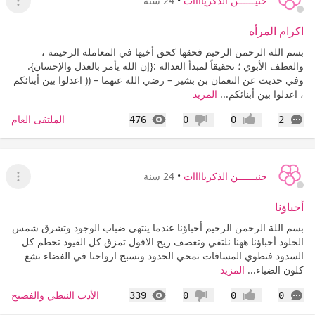
حنيــــــن الذكرياااات
•
24 سنة
عرض ا
اكرام المرأه
بسم اللة الرحمن الرحيم فحقها كحق أخيها في المعاملة الرحيمة ،
والعطف الأبوي ؛ تحقيقاً لمبدأ العدالة :{إن الله يأمر بالعدل والإحسان}.
وفي حديث عن النعمان بن بشير – رضي الله عنهما – (( اعدلوا بين أبنائكم
، اعدلوا بين أبنائكم...
المزيد
التعليقات
المشاهدات
الملتقى العام
476
0
0
2
إعجاب
عدم إعجاب
حنيــــــن الذكرياااات
•
24 سنة
عرض ا
أحباؤنا
بسم اللة الرحمن الرحيم أحباؤنا عندما ينتهي ضباب الوجود وتشرق شمس
الخلود أحباؤنا ههنا نلتقي وتعصف ريح الافول تمزق كل القيود تحطم كل
السدود فتطوي المسافات تمحي الحدود وتسبح ارواحنا في الفضاء تشع
كلون الضياء...
المزيد
التعليقات
المشاهدات
الأدب النبطي والفصيح
339
0
0
0
إعجاب
عدم إعجاب