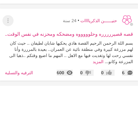
حنيــــــن الذكرياااات
•
24 سنة
عرض ا
قصه قصيررررره وحلوووووه ومضحكه ومحزنه في نفس الوقت..
بسم اللة الرحمن الرحيم القصة هاذي يحكيها شابان لطيفان .. حيث كان
لهم مزرعة كبيرة وفي منطقة نائية عن العمران.. بعيدة بالمرررة وأنا
نفسي رحت لها وتغديت فيها مع الاهل .. المهم ما اضيع وقتكم ..ذهبا الى
المزرعة وكانو...
المزيد
التعليقات
المشاهدات
الترفيه والتسلية
600
0
0
6
إعجاب
عدم إعجاب