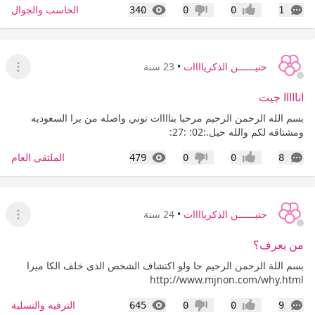
التعليقات
المشاهدات
الحاسب والجوال
340
0
0
1
إعجاب
عدم إعجاب
حنيــــــن الذكرياااات
•
23 سنة
عرض ا
انااااا جيت
بسم الله الرحمن الرحيم مرحبا بناااات توني واصله من برا السعوديه
ومشتاقه لكم والله حيل.:02: :27:
التعليقات
المشاهدات
الملتقى العام
479
0
0
8
إعجاب
عدم إعجاب
حنيــــــن الذكرياااات
•
24 سنة
عرض ا
من يعرف؟
بسم اللة الرحمن الرحيم حا ولو اكتشاف الشخص الذى خلف الكا ميرا
http://www.mjnon.com/why.html
التعليقات
المشاهدات
الترفيه والتسلية
645
0
0
9
إعجاب
عدم إعجاب