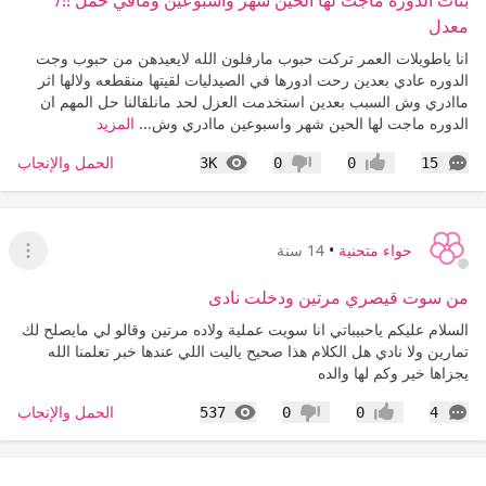
بنات الدوره ماجت لها الحين شهر واسبوعين ومافي حمل !!/
معدل
انا ياطويلات العمر تركت حبوب مارفلون الله لايعيدهن من حبوب وجت
الدوره عادي بعدين رحت ادورها في الصيدليات لقيتها منقطعه ولالها اثر
ماادري وش السبب بعدين استخدمت العزل لحد مانلقالنا حل المهم ان
الدوره ماجت لها الحين شهر واسبوعين ماادري وش...
المزيد
التعليقات
المشاهدات
الحمل والإنجاب
3K
0
0
15
إعجاب
عدم إعجاب
حواء متحنية
•
14 سنة
عرض ا
من سوت قيصري مرتين ودخلت نادى
السلام عليكم ياحبيباتي انا سويت عملية ولاده مرتين وقالو لي مايصلح لك
تمارين ولا نادي هل الكلام هذا صحيح ياليت اللي عندها خبر تعلمنا الله
يجزاها خير وكم لها والده
التعليقات
المشاهدات
الحمل والإنجاب
537
0
0
4
إعجاب
عدم إعجاب