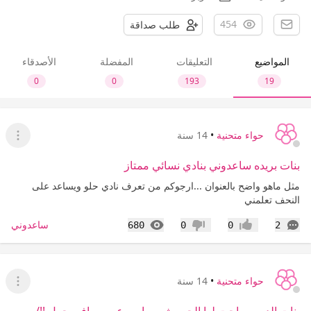
454
طلب صداقة
المواضيع
التعليقات
المفضلة
الأصدقاء
0
0
193
19
حواء متحنية
•
14 سنة
عرض ا
بنات بريده ساعدوني بنادي نسائي ممتاز
مثل ماهو واضح بالعنوان ...ارجوكم من تعرف نادي حلو ويساعد على
النحف تعلمني
التعليقات
المشاهدات
ساعدوني
680
0
0
2
إعجاب
عدم إعجاب
حواء متحنية
•
14 سنة
عرض ا