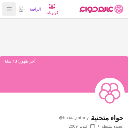
تسجيل الدخول
الراقية
عرض ا
كوبونات
آخر ظهور:
13 سنة
حواء متحنية
@hoaaa_mthny
عضوة نشيطة
•
أكتوبر 2009