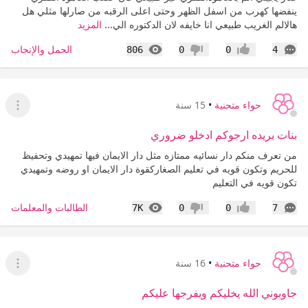
ينفضها كهرب من اسفل الظهر وحتى اعلى الرقبه من صارلها مثلي هل
هالالم الغريب طبيعي انا خايفه لان الدكتوره الي...
المزيد
التعليقات
المشاهدات
الحمل والإنجاب
806
0
0
4
إعجاب
عدم إعجاب
حواء متحنية
•
15 سنة
عرض ا
بنات بريده ارجوكم ادخلو ضروري
من تعرف منكم دار نسائيه ممتازه مثل دار الايمان فيها تمهيدي وتحفيظ
للحريم وتكون قويه في تعليم الصغاركقوة دار الايمان او روضه وتمهيدي
تكون قويه في التعليم
التعليقات
المشاهدات
الطالبات والمعلمات
7K
0
0
7
إعجاب
عدم إعجاب
حواء متحنية
•
16 سنة
عرض ا
جاوبوني الله يخليكم ويفرجها عليكم