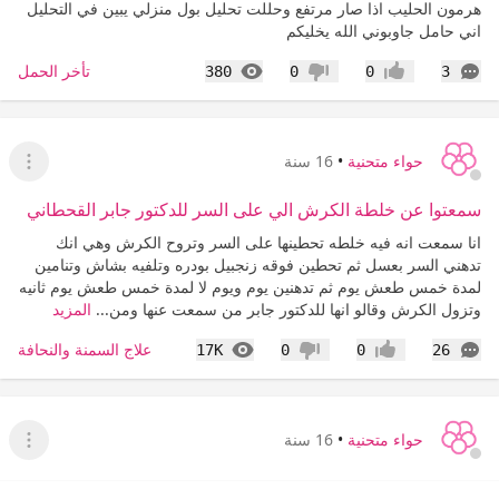
هرمون الحليب اذا صار مرتفع وحللت تحليل بول منزلي يبين في التحليل
اني حامل جاوبوني الله يخليكم
التعليقات
المشاهدات
تأخر الحمل
380
0
0
3
إعجاب
عدم إعجاب
حواء متحنية
•
16 سنة
عرض ا
سمعتوا عن خلطة الكرش الي على السر للدكتور جابر القحطاني
انا سمعت انه فيه خلطه تحطينها على السر وتروح الكرش وهي انك
تدهني السر بعسل ثم تحطين فوقه زنجبيل بودره وتلفيه بشاش وتنامين
لمدة خمس طعش يوم ثم تدهنين يوم ويوم لا لمدة خمس طعش يوم ثانيه
وتزول الكرش وقالو انها للدكتور جابر من سمعت عنها ومن...
المزيد
التعليقات
المشاهدات
علاج السمنة والنحافة
17K
0
0
26
إعجاب
عدم إعجاب
حواء متحنية
•
16 سنة
عرض القا
هل استطيع استلام وثيقة التخرج