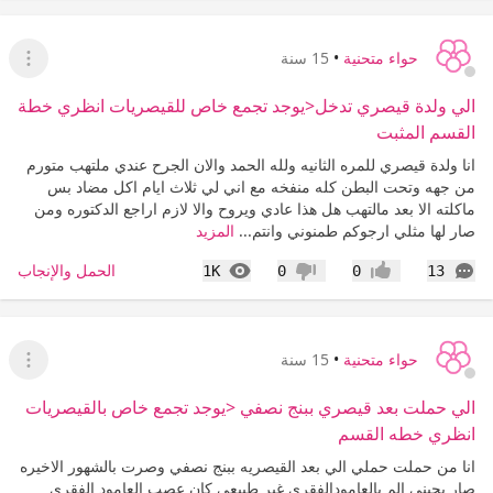
حواء متحنية
•
15 سنة
عرض ا
الي ولدة قيصري تدخل<يوجد تجمع خاص للقيصريات انظري خطة
القسم المثبت
انا ولدة قيصري للمره الثانيه ولله الحمد والان الجرح عندي ملتهب متورم
من جهه وتحت البطن كله منفخه مع اني لي ثلاث ايام اكل مضاد بس
ماكلته الا بعد مالتهب هل هذا عادي ويروح والا لازم اراجع الدكتوره ومن
صار لها مثلي ارجوكم طمنوني وانتم...
المزيد
التعليقات
المشاهدات
الحمل والإنجاب
1K
0
0
13
إعجاب
عدم إعجاب
حواء متحنية
•
15 سنة
عرض ا
الي حملت بعد قيصري ببنج نصفي <يوجد تجمع خاص بالقيصريات
انظري خطه القسم
انا من حملت حملي الي بعد القيصريه ببنج نصفي وصرت بالشهور الاخيره
صار يجيني الم بالعامودالفقري غير طبيعي كان عصب العامود الفقري