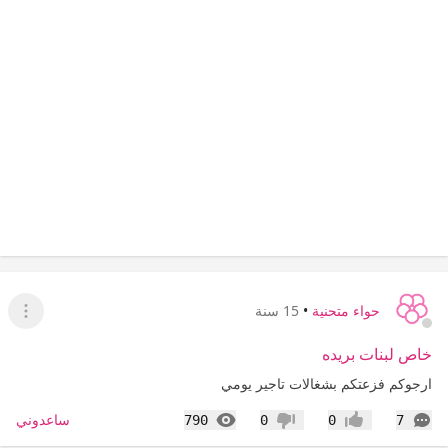
حواء متحنية
•
15 سنة
عرض ا
خاص لبنات بريده
ارجوكم فزعتكم بشغالات تاجير يومي
التعليقات
المشاهدات
ساعدوني
790
0
0
7
إعجاب
عدم إعجاب