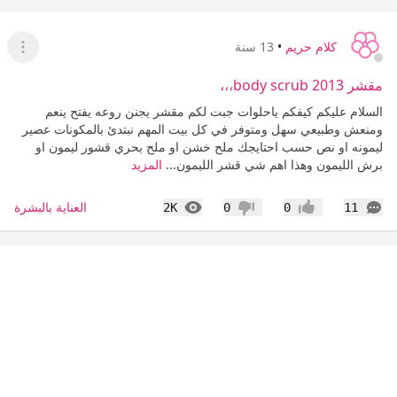
كلام حريم
•
13 سنة
عرض ا
مقشر 2013 body scrub،،،
السلام عليكم كيفكم ياحلوات جبت لكم مقشر يجنن روعه يفتح ينعم
ومنعش وطبيعي سهل ومتوفر في كل بيت المهم نبتدئ بالمكونات عصير
ليمونه او نص حسب احتايجك ملح خشن او ملح بحري قشور ليمون او
برش الليمون وهذا اهم شي قشر الليمون...
المزيد
التعليقات
المشاهدات
العناية بالبشرة
2K
0
0
11
إعجاب
عدم إعجاب