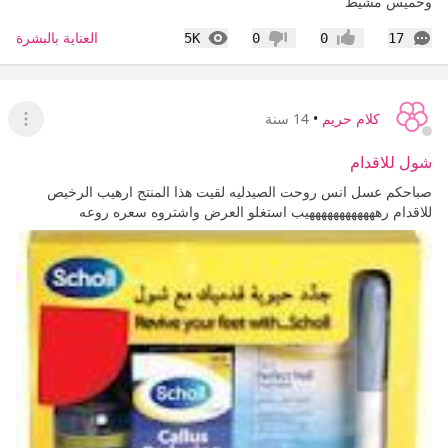
وخميس مشيط
التعليقات
المشاهدات
العناية بالبشرة
5K
0
0
17
إعجاب
عدم إعجاب
كلام حريم
•
14 سنة
عرض ا
شول للاقدام
صباحكم عسل انس روحت الصيدليه لقيت هذا المنتج ارهيب الرخيص
للاقدام رههههههههههههيب استغلو العرض واشتروه سعره روعه