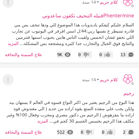
كلام حريم
•
14 سنة
عرض ا
Phentermineقنبله التنحيف تكفون ساعدوني
السلام عليكم كيفكم يادبدوبات هذا الموضوع للي ودها تنحف بس مي
قادره تسيطر ع نفسها زيي:44:ل امس افرفر في اليوتيوب عن تجارب
اللي نحفو عشان اتحمس ولقيت الناس هابين بحبوب اسمها فنترمين
والنتايج فوق الخيال والتجارب جدا كثيره ومشجعه بس المشكله...
المزيد
التعليقات
المشاهدات
علاج السمنة والنحافة
9K
0
0
13
إعجاب
عدم إعجاب
كلام حريم
•
14 سنة
عرض ا
رجيم
هذا النوع من الرجيم يعتبر من اكثر النواع قسوه في العالم لا يستهان بيه
ولكن يجب علي منفذه التمتع بقوه اراده من حديد ( الي معندوش قوه
اراده ما ينفزهوش ) الرجيم من دكتور مصري ومجرب وفعال 100% وغير
مكلف هذا الرجيم يخسس الجسم 30 كجم في...
المزيد
التعليقات
المشاهدات
علاج السمنة والنحافة
512
0
0
2
إعجاب
عدم إعجاب