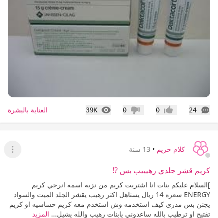
التعليقات
المشاهدات
العناية بالبشرة
39K
0
0
24
إعجاب
عدم إعجاب
كلام حريم
•
13 سنة
عرض ا
كريم قشر جلدي رهيييب بس ?!
]السلام عليكم بنات انا اشتريت كريم من نزيه اسمه انرجي كريم
ENERGY سعره 14 ريال يستاهل اكثر رهيب يقشر الجلد الميت والسواد
يجنن بس مدري كيف استخدمه وش استخدم معه كريم حساسيه او كريم
تفتيح او ترطيب بالله ساعدوني يابنات رهيب والله يشيل...
المزيد