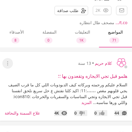
2K
طلب صداقة
t.co/…
مصحف طال انتظاره
المواضيع
التعليقات
المفضلة
الأصدقاء
8
0
1K
71
كلام حريم
•
13 سنة
عرض ا
هلمو قبل تجي الايجازه وتقعدون بها ؛؛
السلام عليكم ورحمته وبركاته كيف الدبودوبات اللي كل ما قرب الصيف
يجي قلوبهم مغص ،،،،،،:11: اكيد كلنا نفتش ع حل سريع نلحق انفسنا
قبل تجي الايجازه وتجي المناسبات والسفريات والخرجات :icon810:
واللي ورها مناسبه...
المزيد
التعليقات
المشاهدات
علاج السمنة والنحافة
4K
0
0
44
إعجاب
عدم إعجاب