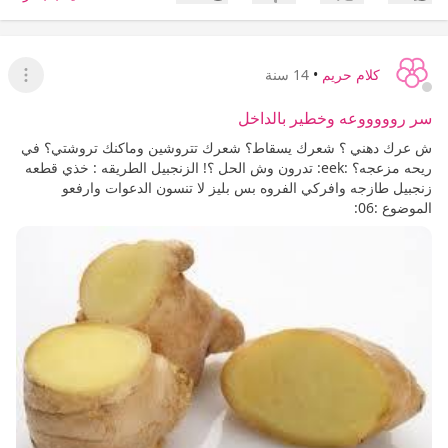
إعجاب
عدم إعجاب
كلام حريم
•
14 سنة
عرض ا
سر روووووعه وخطير بالداخل
ش عرك دهني ؟ شعرك يسقاط؟ شعرك تتروشين وماكنك تروشتي؟ في
ريحه مزعجه؟ :eek: تدرون وش الحل ؟! الزنجبيل الطريقه : خذي قطعه
زنجبيل طازجه وافركي الفروه بس بليز لا تنسون الدعوات وارفعو
الموضوع :06: