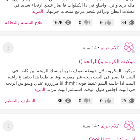
ماله يزيد وانزل واطلع في ذا الكيلوات فا صار عندي ارتخاء شديد في
عضلات البطن وتراكم شحم مزعج منتجات جربتها...
المزيد
التعليقات
المشاهدات
علاج السمنة والنحافة
102K
0
0
34
إعجاب
عدم إعجاب
كلام حريم
•
14 سنة
عرض ا
موكيت الكرونه و((الرائحه ))
موكيت المكرونه لان خيوطه صوف تقريبا يمسك الريحه اين كانت في
البيت فا يصير في البيت ريحه غير مقبوله نوعا ما طبعا هذا يعتمد ع راعيه
البيت اذا حاسه الشم عندها قويه :hmh: انا مرررره عندي وسواس الريحه
في البيت اجلس طول الوقت اشمشم البيت من...
المزيد
التعليقات
المشاهدات
التنظيف والتنظيم
3K
0
0
25
إعجاب
عدم إعجاب
كلام حريم
•
14 سنة
عرض ا
لايبوسكشن Cool Lipo