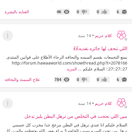
التعليقات
المشاهدات
العناية بالبشرة
4K
0
0
6
إعجاب
عدم إعجاب
كلام حريم
•
14 سنة
عرض ا
اللي تنحف لها جائزه نقديه££
يمنع التجمعات بقسم السمنه والنحافه الرجاء الأطلاع على قوانين المنتدى
http://forum.hawaaworld.com/showthread.php?t=2078166
:27::27::27: السلام عليكم ...
المزيد
التعليقات
المشاهدات
علاج السمنة والنحافة
784
0
0
6
إعجاب
عدم إعجاب
كلام حريم
•
14 سنة
عرض ا
مين اللي نجحت في التخلص من ترهل البطن بليز تدخل
السلام عليكم انا عندي ترهل في البطن مزعج جدا مخرب كل جسمي
ترهل من تحت السره بسبب الخلفه 3 وراء بعض الله يحفظهم والوزن كل