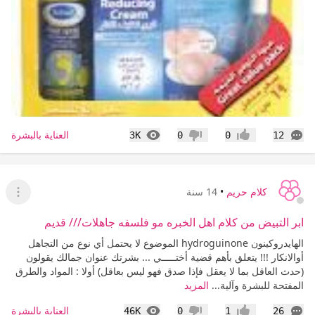
التعليقات
المشاهدات
العناية بالبشرة
3K
0
0
12
إعجاب
عدم إعجاب
كلام حريم
•
14 سنة
عرض ا
ابر التبيض من كلام اهل الخبره مو فلسفه جاهلات/// قديم
الهايدروكينون hydroguinone الموضوع لا يحتمل أي نوع من التجاهل
أوالانكار !!! يتعلق بأهم قضية أختـــــي ... بشرتك عنوان جمالك يقولون
(حدث العاقل بما لا يعقل فإذا صدق فهو ليس بعاقل) أولا : المواد والطرق
المفتحة للبشرة وآلية...
المزيد
التعليقات
المشاهدات
العناية بالبشرة
46K
0
1
26