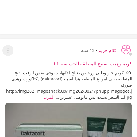
كلام حريم
•
13 سنة
عرض ا
كريم رهيب اتفتيح المنطقه الحساسه ££
:40: كريم حلو وطبي ورخيص يعالج الالتهابات وفي نفس الوقت يفتح
المنطقه يعني امن ع المنطقه هذا اسمه (daktacort) دكتاكورت وهذي
صورته
http://img202.imageshack.us/img202/3821/phuppimagegce.j
pg اما السعر نسيت بس مايوصل عشرين...
المزيد