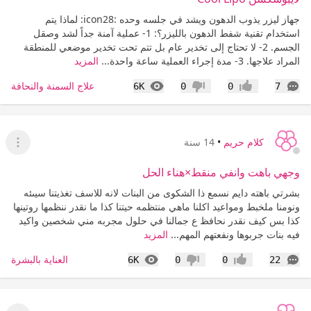
جهاز ليزر يذوب الدهون ويشد في جلسه وحده :icon28: لماذا يتم
استخدام تقنية شفط الدهون بالليزر؟: 1- عملية آمنة جداً لشد وصقل
الجسم. 2- لا تحتاج إلى تخدير عام بل تتم تحت تخدير موضعي للمنطقة
المراد علاجها. 3- مدة إجراء العملية ساعة واحدة...
المزيد
التعليقات
المشاهدات
علاج السمنة والنحافة
6K
0
0
7
إعجاب
عدم إعجاب
كلام حريم
•
14 سنة
عرض ا
وجهي باهت وانفي منقط×هناء الحل
بشرتي باهته دايم نسمع ذا الشكوى من البنات لانه للاسف تغذيتنا سيىئه
ونومنا ملخبط ومواعيد اكلنا ماهي منتظمه حيتنا كذا ما نقدر ننظمها روتينها
كذا بس كيف نقدر نحافظ ع جمالنا في حلول مجربه مني شخصين واكيد
فيه بنات جربوها ونفعتهم المهم...
المزيد
التعليقات
المشاهدات
العناية بالبشرة
6K
0
0
22
إعجاب
عدم إعجاب