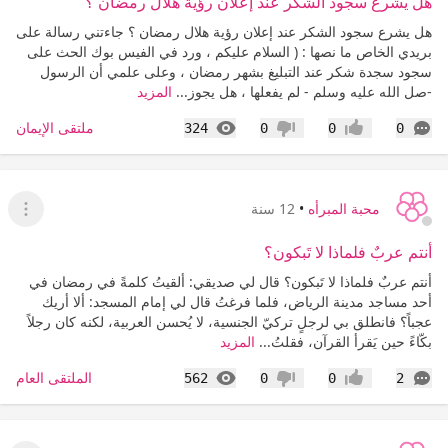
هل يشرع سجود الشكر عند إعلان رؤية هلال رمضان ؟
هل يشرع سجود الشكر عند إعلان رؤية هلال رمضان ؟ جاءتني رسالة على
بريدي الخاص ما نصها : ( السلام عليكم ، ورد في الفيس بوك الحث على
سجود سجدة شكر عند التبليغ بشهر رمضان ، وعلى علمي أن الرسول
-صل الله عليه وسلم - لم يفعلها ، هل يجوز...
المزيد
التعليقات
المشاهدات
ملتقى الإيمان
324
0
0
0
إعجاب
عدم إعجاب
محبة المبرأه
•
12 سنة
عرض ا
أنتم عربٌ فلماذا لا تَبكون؟
أنتم عربٌ فلماذا لا تَبكون؟ قال لي صديقي: ألقيتُ كلمةً في رمضان في
أحد مساجد مدينة الرياض، فلما فرغتُ قال لي إمام المسجد: ألا أريك
عجباً؟ فانطلق بي لرجلٍ تركيّ الجنسية، لا يُحسن العربية، لكنه كان رجلاً
بكّاءً حين يَقرأ القرآن، فقلتُ...
المزيد
التعليقات
المشاهدات
الملتقى العام
562
0
0
2
إعجاب
عدم إعجاب