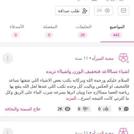
2K
طلب صداقة
المواضيع
التعليقات
المفضلة
الأصدقاء
0
0
2K
443
محبة المبرأه
•
11 سنة
عرض ا
اشياء تسااااعد فتخفيف الوزن واشيااء تزيده
السلام عليكم ورحمة الله وبركاته بكتب بعض الاشياء اللي شفتها تساعد
فالتنحيف او العكس وياليت كل وحده تكتب اللي عندها لعل الله ينفع بها
رياضة العصا ممتااازه جدا ويبان اثرها بسرعه شرب الماء على الريق وكل
ما كثرتي كانت النتيجه اسرع...
المزيد
التعليقات
المشاهدات
علاج السمنة والنحافة
2K
0
0
9
إعجاب
عدم إعجاب
محبة المبرأه
•
11 سنة