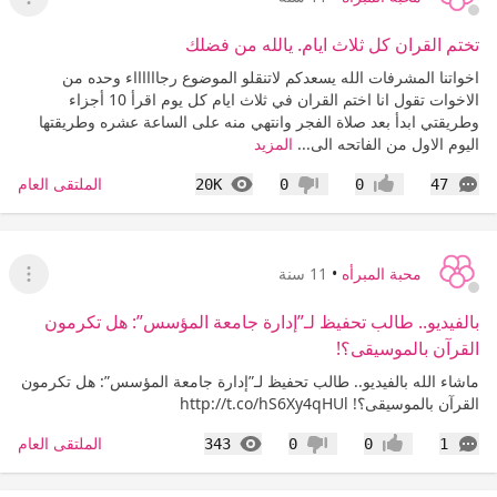
عرض ا
تختم القران كل ثلاث ايام. يالله من فضلك
اخواتنا المشرفات الله يسعدكم لاتنقلو الموضوع رجااااااء وحده من
الاخوات تقول انا اختم القران في ثلاث ايام كل يوم اقرأ 10 أجزاء
وطريقتي ابدأ بعد صلاة الفجر وانتهي منه على الساعة عشره وطريقتها
اليوم الاول من الفاتحه الى...
المزيد
التعليقات
المشاهدات
الملتقى العام
20K
0
0
47
إعجاب
عدم إعجاب
محبة المبرأه
•
11 سنة
عرض ا
بالفيديو.. طالب تحفيظ لـ”إدارة جامعة المؤسس”: هل تكرمون
القرآن بالموسيقى؟!
ماشاء الله بالفيديو.. طالب تحفيظ لـ”إدارة جامعة المؤسس”: هل تكرمون
القرآن بالموسيقى؟! http://t.co/hS6Xy4qHUl
التعليقات
المشاهدات
الملتقى العام
343
0
0
1
إعجاب
عدم إعجاب