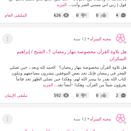
قول ( ربي اني مسني الضر وأنت...
المزيد
التعليقات
المشاهدات
الملتقى العام
626
0
0
4
إعجاب
عدم إعجاب
محبة المبرأه
•
12 سنة
عرض ا
هل تلاوة القرآن مخصوصة بنهار رمضان ؟.. الشيخ / إبراهيم
السكران
هل تلاوة القرآن مخصوصة بنهار رمضان؟ الحمد لله وبعد،، حين تصلي
الفجر في رمضان فإنك تجد بعض الموفقين ينشرون مصاحفهم ويتلون
كتاب الله بقدر ما ييسر الله لهم، وهكذا حين تصلي الظهر تجد فئاماً
يقرؤون شيئاً من القرآن، وهكذا –أيضاً-بعد...
المزيد
التعليقات
المشاهدات
ملتقى الإيمان
592
0
0
2
إعجاب
عدم إعجاب
محبة المبرأه
•
12 سنة
عرض ا