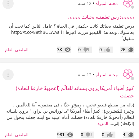
محبة المبرأه
•
12 سنة
عرض ا
،،،،،،،،درس تعلمتيه بحياتك ،،،،،،،،
درس تعلمته بحياتك كانت حكمتي في الحياة ؟ عامل الناس كما تحب أن
يعاملوك. وبعد هذا الفيديو قررت اغيرها ! ا http://t.co/88thBGLWAa
منقول ً
التعليقات
المشاهدات
الملتقى العام
3K
0
0
26
إعجاب
عدم إعجاب
محبة المبرأه
•
12 سنة
عرض ا
كبيرُ أطباء أمريكا يروي بلسانه للعالَم (أعجوبةً خارقةً للعادة)
حصلت
(ياله من مقطعِ فيديو عجيبٍ ، ومؤثرٍ جدًّا ، في مضمونه آيةٌ للعالَمين ،
وعِبرة للمُعتبرين) : كبيرُ أطباءِ أمريكا "د. لورانس بي براون" يروي بلسانه
للعالَم (أعجوبةً خارقةً للعادة) حصلت أمام عينيه مع ابنته جعلته يتحول من
(الإلحاد) إلى...
المزيد
التعليقات
المشاهدات
الملتقى العام
981
0
0
4
إعجاب
عدم إعجاب