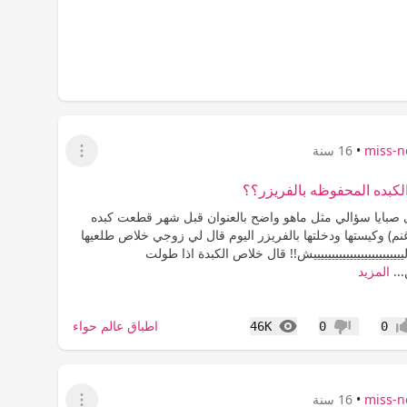
miss-n
•
16 سنة
عرض القائمة
كبده المحفوظه بالفريزر؟؟
ى صبايا سؤالي مثل ماهو واضح بالعنوان قبل شهر قطعت كبده
م) وكيستها ودخلتها بالفريزر اليوم قال لي زوجي خلاص طلعيها
ييييييييييييييييييييييييش!! قال خلاص الكبدة اذا طولت
..
المزيد
المشاهدات
اطباق عالم حواء
46K
0
0
اب
عدم إعجاب
miss-n
•
16 سنة