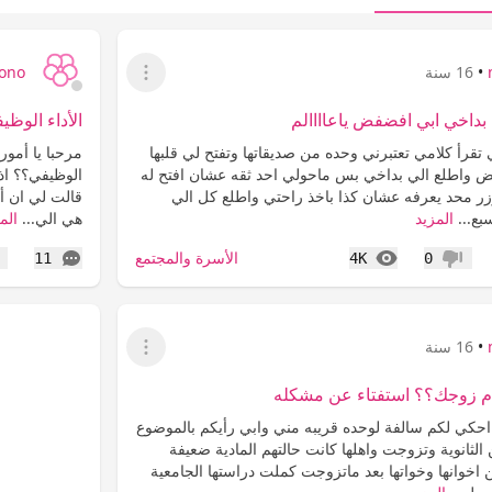
•
16 سنة
ono
عرض القائمة
داخي ابي افضفض ياعاااالم
الأداء الوظي
قرأ كلامي تعتبرني وحده من صديقاتها وتفتح لي قلبها
مرحبا يا أمور
ض واطلع الي بداخي بس ماحولي احد ثقه عشان افتح له
الوظيفي؟؟ اذا
وزر محد يعرفه عشان كذا باخذ راحتي واطلع كل الي
قالت لي ان أ
بع...
المزيد
هي الي...
الم
المشاهدات
التعليقات
الأسرة والمجتمع
11
4K
0
عدم إعجاب
إع
•
16 سنة
عرض القائمة
ام زوجك؟؟ استفتاء عن مشكله
احكي لكم سالفة لوحده قريبه مني وابي رأيكم بالموضوع
ثانوية وتزوجت واهلها كانت حالتهم المادية ضعيفة
 اخوانها وخواتها بعد ماتزوجت كملت دراستها الجامعية