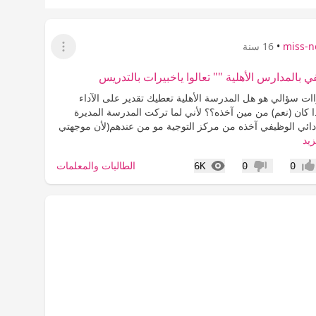
miss-n
•
16 سنة
عرض القائمة
في بالمدارس الأهلية "" تعالوا ياخبيرات بالتدريس
اات سؤالي هو هل المدرسة الأهلية تعطيك تقدير على الآداء
 كان (نعم) من مين آخذه؟؟ لأني لما تركت المدرسة المديرة
دائي الوظيفي آخذه من مركز التوجية مو من عندهم(لأن موجهتي
زيد
المشاهدات
الطالبات والمعلمات
6K
0
0
جاب
عدم إعجاب