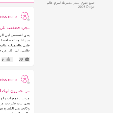
جميع حقوق النشر محفوظة لموقع عالم
حواء © 2026
miss-nono
مجرد فضفضة للي ب
ودي افضفض ابي الي ت
بجد انا محتاجه افضف
قلبي والحمدلله هالي
بقلبي.. لي اكثر من س
التعليقات
0
38
إعجاب
miss-nono
من تختارون ابوك 
مرحبا ياقمورات راح 
هذي بنت تخرجت من ال
وكانت هي الكبيرة بين