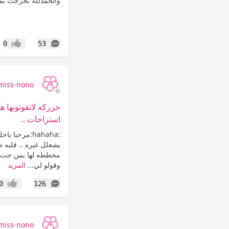
والحمدلله تخرجت بم
التعليقات
0
53
إعجاب
miss-nono
حرركه لاتفوتونها 
استراحات ..
:hahaha:مرحب
يشعلل غيره .. قلبه ص
مخططه لها بس جت بال
وقولو لي...
المزيد
التعليقات
0
126
إعجاب
miss-nono