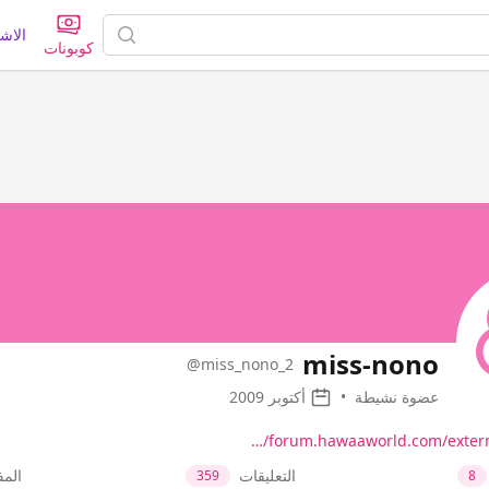
الاش
كوبونات
miss-nono
@miss_nono_2
عضوة نشيطة
•
أكتوبر 2009
forum.hawaaworld.com/external
التعليقات
الم
359
8