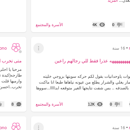
عدل...
المزيد
المشاهدات
الأسرة والمجتمع
4K
0
عدم إعجاب
•
16 سنة
ono
عرض القائمة
ههههههههههه عذرا فقط للي رجالهم راعين
متى تخرب ال
مرحبا يا احل
طازجه(كبدة غن
ا ياحلوات ياوحدانيات بقول لكم حركه سويتها بزوجي خليته
وارميها قلت لي
ار يغلي والشرار يطلع من عيونه نياهاها طبعا انا ماكنت
تخرب..احسن.
صدفه .. بس شفت نتايجها الغير متوقعه ابداااا...سووها
المشاهدات
التعليقات
الأسرة والمجتمع
8
12K
0
عدم إعجاب
إعج
•
16 سنة
ono