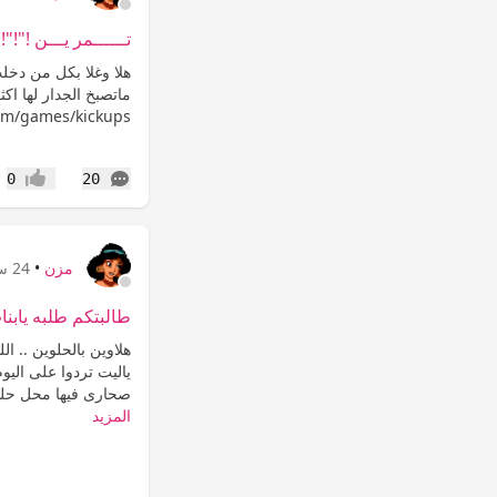
تــــــمر يـــن !"!"!
هلا وغلا بكل من دخلت 
ماتصبخ الجدار لها اكثر
om/games/kickups/
التعليقات
0
20
إعجاب
مزن
•
24 سنة
طالبتكم طلبه يابنا
هلاوين بالحلوين .. ال
ياليت تردوا على اليو
صحارى فيها محل حلو ب
المزيد