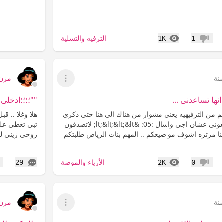
المشاهدات
الترفيه والتسلية
1K
1
عدم إعجاب
مزن
عرض القائمة
نها تساعدنى ...
""؛؛؛؛ادخلى
كم من الترفيهيه يعنى مشوار من هناك الى هنا حتى ذكرى
وروعه يالله يالله طلعونى عشان اجى واسال :05: &lt;&lt;&lt;&lt; لاتصدقون
ل يوم هنا مرتزه اشوف مواضيعكم .. المهم بنات الرياض طلبتكم
روحى زينى لى س
المشاهدات
التعليقات
الأزياء والموضة
29
2K
0
عدم إعجاب
إع
مزن
عرض القائمة