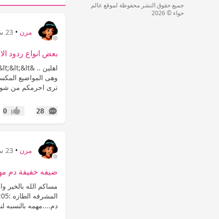
جميع حقوق النشر محفوظة لموقع عالم
حواء © 2026
مزن
•
23 سنة
بعض انواع ردود الا
وهى المواضيع المكسيك
ترى احرمكم من شوفتى ب
التعليقات
0
28
إعجاب
مزن
•
23 سنة
ضيفه خفيفة دم مهم ا
مساكم الله بالخير وا
دم....مهمه بالنسبه لنا