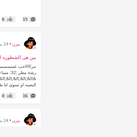
التعليقات
0
15
إعجاب
مزن
•
24 سنة
من هى الشطوره اللى
رشة مطر
البضيه او تسوى لنا طبق بيض :22:
التعليقات
0
16
إعجاب
مزن
•
24 سنة
السنــبــون :::: ار