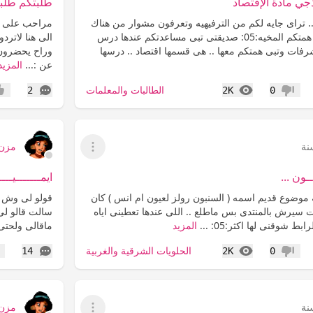
 مادة الإقتصاد
طلبتكم طلبه
. تراى جايه لكم من الترفيهيه وتعرفون مشوار من هناك
مراحب على جي
الى هنا لاتردونى ابى همتكم المخيه:05: صديقتى تبى مساعدتكم عندها درس
فات وتبى همتكم معها .. هى قسمها اقتصاد .. درسها
وراح يحضرون 
عن :...
المزيد
المشاهدات
التعليقات
الطالبات والمعلمات
2
2K
0
عدم إعجاب
إعج
مزن
عرض القائمة
ــون ...
ايمـــــــيـــ
ه موضوع قديم اسمه ( السنبون رولز لعيون ام انس ) كان
قولو لى وش ا
يرش بالمنتدى بس ماطلع .. اللى عندها تعطينى اياه
سالت قالو لى
ابط شوقنى لها اكثر:05: ...
المزيد
ماقالى ولحتى انف
المشاهدات
التعليقات
الحلويات الشرقية والغربية
14
2K
0
عدم إعجاب
إع
مزن