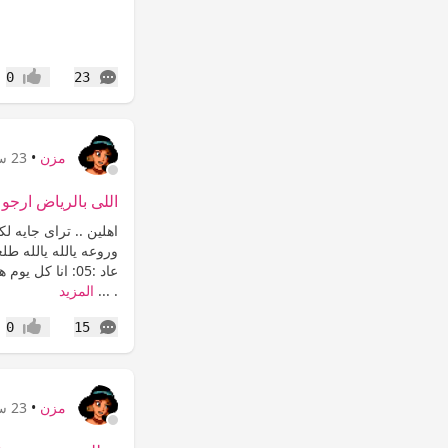
التعليقات
0
23
إعجاب
مزن
•
23 سنة
اللى بالرياض ارجو ا
اهلين .. تراى جايه ل
عاد :05: انا ك
. ...
المزيد
التعليقات
0
15
إعجاب
مزن
•
23 سنة