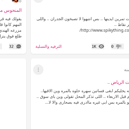
عرض القائمة
المنحوس من
تمرين ايدينها .. بس انتبهوا لا تصبخون الجدران .. واللى
يقولك فيه قر
 نقاط ..
المهم كانوا 
http://www.spikything.c
مزرعه الهندي
طلع فوق ينزل
المشاهدات
التعليقات
الترفيه والتسلية
32
1K
0
عدم إعجاب
إع
عرض القائمة
ت الرياض ..
له يخليكم ابغى فساتين سهره حلوه بالمره وين الاقيها..
م قبل الاربعاء .. اللى تذكر المحل تقولى وين باى سوق ..
المره بس ابى غيره ماادرى فيه بصحارى والا لا...