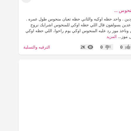
عرض القائمة
حوس ...
دين . واحد حظه اوكيه والثاني حظه تعبان منحوس طول عمره .
قاعدين يسولفون قال اللي حظه اوكي للمنحوس اشرايك نروح
 وناخذ موز رد عليه المنحوس اوكي يوم راحوا، اللي حظه اوكي
 موز...
المزيد
المشاهدات
الترفيه والتسلية
2K
0
0
جاب
عدم إعجاب