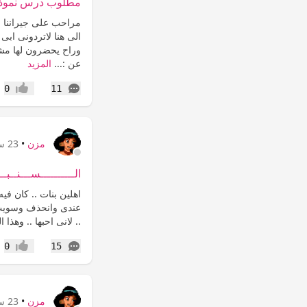
مطلوب درس نموذجي
مراحب على جيراننا .
وراح يحضرون لها مشر
عن :...
المزيد
التعليقات
0
11
إعجاب
مزن
•
23 سنة
الــــــــــســـنــبــ
اهلين بنات .. كان في
عندى وانحذف وسويت س
.. لانى احبها .. وهذا الر
التعليقات
0
15
إعجاب
مزن
•
23 سنة