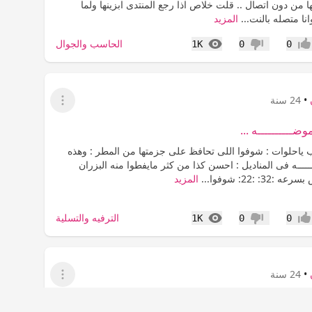
 من دون اتصال .. قلت خلاص اذا رجع المنتدى ابزينها ولما
نا متصله بالنت...
المزيد
المشاهدات
الحاسب والجوال
1K
0
0
جاب
عدم إعجاب
•
24 سنة
عرض القائمة
وضــــــــــه ...
حب ياحلوات : شوفوا اللى تحافظ على جزمتها من المطر : وهذه
ـــــه فى المناديل : احسن كذا من كثر مايفطوا منه البزران
: :22: شوفوا...
المزيد
المشاهدات
الترفيه والتسلية
1K
0
0
جاب
عدم إعجاب
•
24 سنة
عرض القائمة
بعد طول غيابى لاتفوتكم ::