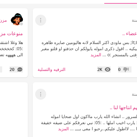
مزن
عرض القائمة
عضاء ..
منوعات مزن
اهلين .. &lt;&lt;&lt;&lt; بس ماودى اكثر السلام لانه هاليومين صايره ظاهره
هلا وغلا اشتق
يه .. اقول ذكرى اموله يايولكم ان حذفتو او قلتو مغبر
المسنجر :o ...
المزيد
الى ههههه تعطيل
المشاهدات
التعليقات
الترفيه والتسلية
20
2K
0
عدم إعجاب
إع
عرض القائمة
نتاجها لنا ..
لسرور .. انشاء الله يارب مااكون اول ضحايا اموله
المشرفه الطازه :05: يارب اخيب املها .. :05: نبي نعرفكم على ضيفه خفيفة
 .... لااطول عليكم..رحبو ا معى بــــ ...
المزيد