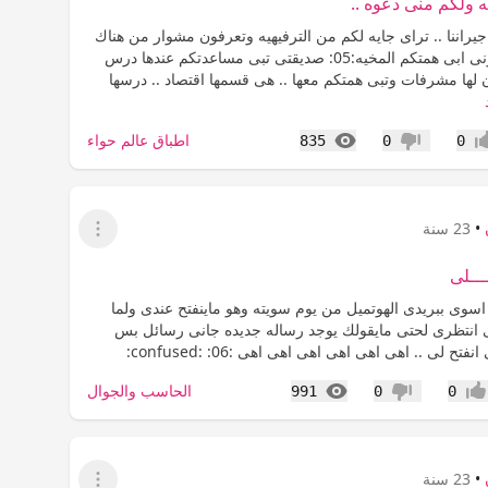
 ولكم منى دعوه ..
راننا .. تراى جايه لكم من الترفيهيه وتعرفون مشوار من هناك
الى هنا لاتردونى ابى همتكم المخيه:05: صديقتى تبى مساعدتكم عندها درس
لها مشرفات وتبى همتكم معها .. هى قسمها اقتصاد .. درسها
المشاهدات
اطباق عالم حواء
835
0
0
اب
عدم إعجاب
•
23 سنة
عرض القائمة
ــــلى
سوى ببريدى الهوتميل من يوم سويته وهو ماينفتح عندى ولما
 انتظرى لحتى مايقولك يوجد رساله جديده جانى رسائل بس
تح لى .. اهى اهى اهى اهى اهى اهى :06: :confused:
المشاهدات
الحاسب والجوال
991
0
0
جاب
عدم إعجاب
•
23 سنة