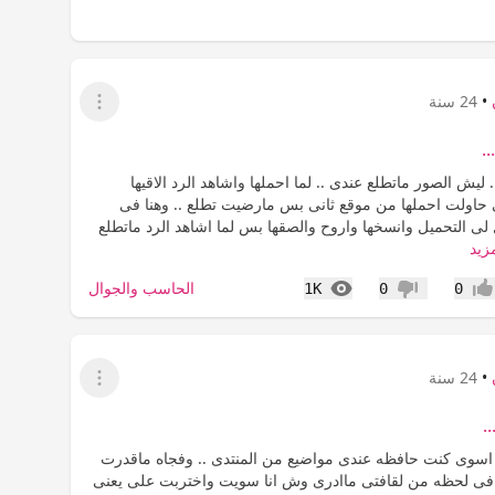
•
24 سنة
عرض القائمة
..
.. ليش الصور ماتطلع عندى .. لما احملها واشاهد الرد الاقيها
اولت احملها من موقع ثانى بس مارضيت تطلع .. وهنا فى
لى التحميل وانسخها واروح والصقها بس لما اشاهد الرد ماتطلع
زيد
المشاهدات
الحاسب والجوال
1K
0
0
جاب
عدم إعجاب
•
24 سنة
عرض القائمة
.
سوى كنت حافظه عندى مواضيع من المنتدى .. وفجاه ماقدرت
 فى لحظه من لقافتى ماادرى وش انا سويت واختربت على يعنى