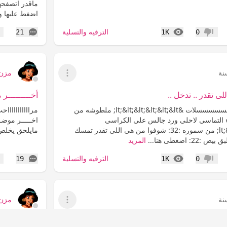
ماقدر اتصفحها
اضغط عليها وا
المشاهدات
التعليقات
الترفيه والتسلية
21
1K
0
عدم إعجاب
إع
مزن
عرض القائمة
 تقدر .. تدخل ..
أخـــــــــر م
مراااااحب عسسسسسسسسسلات &lt;&lt;&lt;&lt;&lt;&lt; ملطوشه من
مرااااااااااا
 :32: مساء التماسى لاحلى ورد جالس على الكراسى
اخـــــر موضـ
&lt;&lt;&lt;&lt;&lt;&lt; من سموره :32: شوفوا من هى اللى تقدر تمسك
مايلحق يخلص بسرعه :32
 اضغطى هنا...
المزيد
المشاهدات
التعليقات
الترفيه والتسلية
19
1K
0
عدم إعجاب
إع
مزن
عرض القائمة
جوكم ارجوكم ادخلوا ::
هذه عزيمتى 