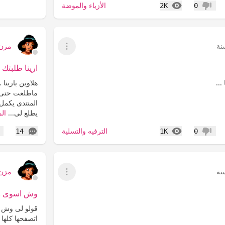
المشاهدات
الأزياء والموضة
2K
0
عدم إعجاب
مزن
عرض القائمة
ارينا طلبتك .
...
هلاوين بارينا 
ماطلعت حتى ح
المنتدى يكمل 
يطلع لى...
الم
المشاهدات
التعليقات
الترفيه والتسلية
14
1K
0
عدم إعجاب
إع
مزن
عرض القائمة
وش اسوى ..
قولو لى وش ا
اتصفحها كلها