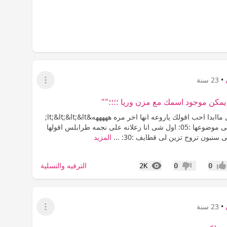
•
23 سنة
عرض القائمة
 يمكن موجود اسمك مع مزن وريا ؛؛؛؛""
هلا وغلا .. قبل ماابدا احب اقولك ياروعه انها اخر مره هههههه&lt;&lt;&lt;&lt;
تبى تغطى على موضوعها :05: اول شى انا زعلانه على نجمه طرابلس اقولها
نبون تروح تزين لى قطايف :30: ...
المزيد
المشاهدات
الترفيه والتسلية
2K
0
0
جاب
عدم إعجاب
•
23 سنة
عرض القائمة