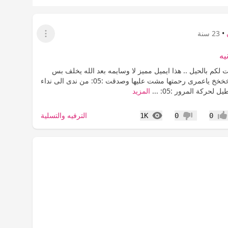
•
23 سنة
عرض القائمة
يه
ت لكم بالحيل .. هذا ايميل مميز لا وسايمه بعد الله يخلف بس
:05: كخخخخخخخخ ياعمرى رحمتها مشت عليها وصدقت :05: من ندى الى نداء
 لحركة المرور :05: ...
المزيد
المشاهدات
الترفيه والتسلية
1K
0
0
جاب
عدم إعجاب