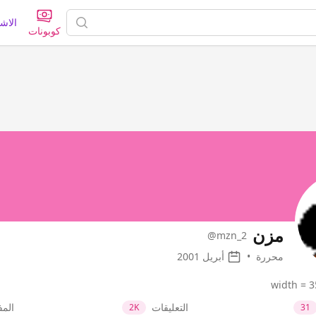
الاش
كوبونات
مزن
@mzn_2
محررة
•
أبريل 2001
width = 3
التعليقات
الم
2K
31