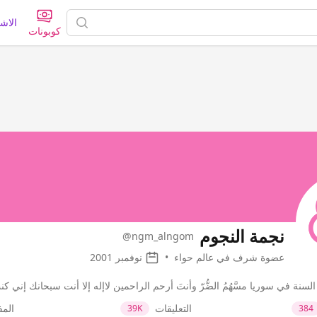
الاش
كوبونات
نجمة النجوم
@ngm_alngom
عضوة شرف في عالم حواء
•
نوفمبر 2001
 السنة في سوريا مسَّهُمُ الضُّرّ وأنتَ أرحم الراحمين لاإله إلا أنت سبحانك إن
التعليقات
الم
39K
384