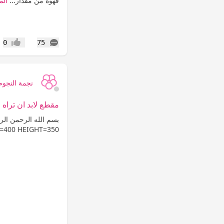
قهوة من مقدار...
الم
التعليقات
0
75
إعجاب
نجمة النجوم
مقطع لابد ان تراه
بسم الله الرحمن الر
WIDTH=400 HEIGHT=350 وكل عام وأنتم بخير و