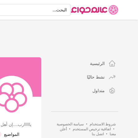
البحث
البحث…
الرئيسية
نشط حاليًا
متداول
شروط الاستخدام
•
سياسة الخصوصية
يااااارب....إن أهل
•
اتفاقية ترخيص المستخدم
•
أعلن
معنا
•
اتصل بنا
المواضيع