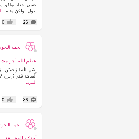
عسى احدانا توافق سا
يقول : ولكنّ مثله...
ا
التعليقات
0
26
إعجاب
نجمة النجوم
عظم الله أجر مشرفت
بِسْمِ اللّهِ الرَّحْمـَنِ الرَّح
الْقِيَامَةِ فَمَن زُحْزِحَ عَنِ ا
المزيد
التعليقات
0
86
إعجاب
نجمة النجوم
أختكن المشرفة درة 