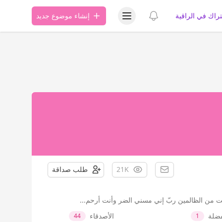
عرض قائمة المستخدم
عرض الإشعارات
تراك في الراقية
إنشاء موضوع جديد
21K
طلب صداقة
ي كنت من الظالمين ربّ إني مسني الضر وأنت أرحم...
فضلة
الأصدقاء
44
1