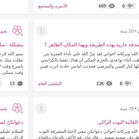
المشاهدات
الأسرة والمجتمع
609
0
عدم إعجاب
•
20 سنة
نجمة
عرض القائمة
قة جارية بهذه الطريقة وبهذا المكان الطاهر ؟
مشكلة : ساعد
له وبركاته أخواتي لقد مَنَّ الله علي بأداء العمرة من
بسم الله الرح
ت أثناء تواجدي بالحرم المكي أن هناك نقصا بالكراسي
تطلب منك حل م
لها كبار السن والمرضى فحدثت أمامي حادثة اثرت فيني
باسرع وقت لا
وقت ممكن..
المشاهدات
التعليقات
الملتقى العام
13
11K
0
عدم إعجاب
إع
•
20 سنة
نجمة
عرض القائمة
الغالية التوت الزاكي
دعواتكنّ لمش
لله وبركاته أخواتي دعواتكن معي لأختنا المشرفة التوت
السلام عليكم 
ظروف صحية صعبة ... فالرجاء رفع الأكف بالدعاء وبالحاح
الزاكي ... فه