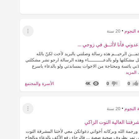
 النجوم
•
20 سنة
عرض القائمة
وني فأنا لاأثــق في زوجي ...
مـــن الرحيـــم هذه رسالة وصلتني بالبريد لأخت لكنّ بالله
شكلتها ولو بالدعــــــــــــاء وهذه الرسالة ارجو نشر مشكلتي
ني يائسة ومحتاجة من الاخوات بمساندتي ولو بالدعاء باسرع
.
المزيد
المشاهدات
الأسرة والمجتمع
4K
0
0
جاب
عدم إعجاب
 النجوم
•
20 سنة
عرض القائمة
رفتنا الغالية التوت الزاكي
ورحمة الله وبركاته أخواتي دعواتكن معي لأختنا المشرفة التوت
ي تمر بظروف صحية صعبة ... فالرجاء رفع الأكف بالدعاء وبالحاح