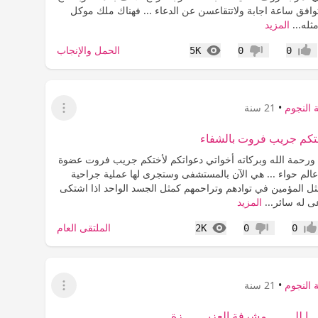
وافق ساعة اجابة ولاتتقاعسن عن الدعاء ... فهناك ملك موكل
ثله...
المزيد
المشاهدات
الحمل والإنجاب
5K
0
0
عجاب
عدم إعجاب
 النجوم
•
21 سنة
عرض القائمة
ختكم جريب فروت بالشفاء
 ورحمة الله وبركاته أخواتي دعواتكم لأختكم جريب فروت عضوة
عالم حواء ... هي الآن بالمستشفى وستجرى لها عملية جراحية
ثل المؤمين في توادهم وتراحمهم كمثل الجسد الواحد اذا اشتكى
ى له سائر...
المزيد
المشاهدات
الملتقى العام
2K
0
0
جاب
عدم إعجاب
 النجوم
•
21 سنة
عرض القائمة
ــا للــــــــمشرفة العزيـــــــزة ...