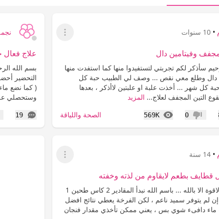
•
10 سنوات
نجمة
عرض القائمة
لمجفف وفيتامين دال
علاج فعال ج
يم سأذكر لكم تجربتي لتستفيدوا منها كما استفدت منها
بسم الله الر
 دال وطلع معي نقص ... وصف لي الطبيب حبة كل
التحضير أحضر
ة كل شهر ... أخذت علبة او علبتين لاأذكر ، بعدها
 التين المجفف لعلاج...
المزيد
وستحصلي على
المشاهدات
التعليقات
الصحة واللياقة
19
569K
0
عدم إعجاب
إع
•
14 سنة
عرض القائمة
 قطايف بطعم لايقاوم من لذته وخفته
القطايف ماشاء الله لاقوة الا بالله ... باسم الله نبدأ المقادير 2 كاس طحين 1
ن لم يتوفر سميد ناعم ، لكن الفرخة يعطي نتائج افضل
ربة 3 كاسات ماء دافىء شوي بس ، يعني ممكن تأخذي مقدار فنجان