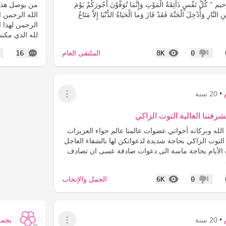
ُّ نَفْسٍ ذَآئِقَةُ الْمَوْتِ وَإِنَّمَا تُوَفَّوْنَ أُجُورَكُمْ يَوْمَ
من يوصل هذه 
لنَّارِ وَأُدْخِلَ الْجَنَّةَ فَقَدْ فَازَ وَما الْحَيَاةُ الدُّنْيَا إِلاَّ مَتَاعُ
الله الرحمن ا
الرحمن لهذا ا
لله الذي مكننا
المشاهدات
التعليقات
الملتقى العام
16
8K
0
عدم إعجاب
إع
•
20 سنة
عرض القائمة
رفتنا الغالية التوت الزاكي
لله وبركاته أخواتي عضوات عالمنا عالم حواء العزيزات
ه التوت الزاكي بحاجة شديدة لدعواتكن لها بالشفاء العاجل
 الأيام بحاجة ماسة الى دعوات صادقة عسى ان تصادف
المشاهدات
الحمل والإنجاب
6K
0
عدم إعجاب
•
20 سنة
نجمة
عرض القائمة