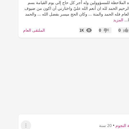
الملاحظة للمسؤوولين وله أجر كل حاج إلى يوم القيامة بسم
لرحيم الحمد لله ان أنعم الله عليّ واختارني أن اكون من ضيوف
لعام فله الحمد والمنة ... وكان الحج ميسر بفضل الله ... والحمد
...
المزيد
المشاهدات
الملتقى العام
1K
0
0
جاب
عدم إعجاب
 النجوم
•
20 سنة
عرض القائمة