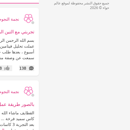
جميع حقوق النشر محفوظة لموقع عالم
حواء © 2026
نجمة النجوم
تجربتي مع التين ا
بسم الله الرحمن الرح
عملت تحليل فيتامين
أسبوع ، بعدها طلب حب
سمعت عن وصفة منقوع
التعليقات
8
138
إعجاب
نجمة النجوم
بالصور طريقة عمل
كاس سميد فرخة ... إ
بعد التج