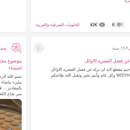
زيد
المشاهدات
الحلويات الشرقية والغربية
42K
0
عدم إعجاب
•
15 سنة
نجمة
عرض القائمة
 عن فضل العشره الاوائل
موضوع مختار
استثناء
حيم مقطع لابد ان تراه عن فضل العشره الاوائل
تقبل الله طاعتكم
بسم الله الرح
مليء ماشاء ا
بالمقادير ...
سر نجاح الكع