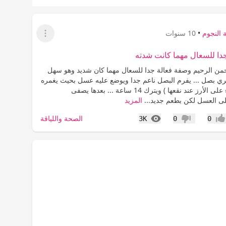
 النجوم
•
10 سنوات
عرض القائمة
دا للسعال مهما كانت شدته
حمن الرحيم وصفة فعالة جدا للسعال مهما كان شديد وهو سهل
ي بصل ... يفرم البصل ناعم جدا ويوضع عليه عسل بحيث يغمره
( كما نضع ماء على الأرز عند نقعها ) ويترك 14 ساعة ... بعدها يصفى
 العسل لكن بطعم جديد...
المزيد
المشاهدات
الصحة واللياقة
3K
0
0
جاب
عدم إعجاب