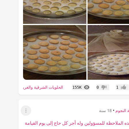
المشاهدات
الحلويات الشرقية والغربية
155K
0
1
عجاب
عدم إعجاب
 النجوم
•
18 سنة
عرض القائمة
 الملاحظة للمسؤولين وله أجر كل حاج إلى يوم القيامة