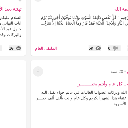
مة الله
تهنئة بعيد ا
ِيمِِ " كُلُّ نَفْسٍ ذَآئِقَةُ الْمَوْتِ وَإِنَّمَا تُوَفَّوْنَ أُجُورَكُمْ يَوْمَ
السلام عليكم
لنَّارِ وَأُدْخِلَ الْجَنَّةَ فَقَدْ فَازَ وَما الْحَيَاةُ الدُّنْيَا إِلاَّ مَتَاعُ...
آيات التهاني 
حلول عيد الأض
والبركات وقد
المشاهدات
التعليقات
الملتقى العام
10
5K
0
عدم إعجاب
إع
•
20 سنة
عرض القائمة
.. كل عام وأنتم بخيــــــــر
لله وبركاته عضواتنا الغاليات في عالم حواء تقبل الله
عتقاء هذا الشهر الكريم وكل عام وأنت بألف ألف خيــــر
الأسرية