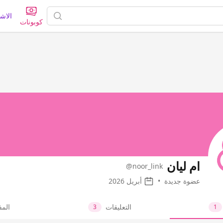
الاش
كوبونات
ام ليان
@noor_link
عضوة جديدة
•
أبريل 2026
التعليقات
الم
3
1