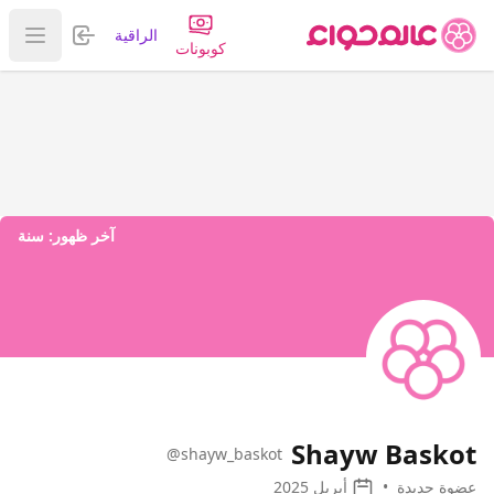
تسجيل الدخول
الراقية
عرض ا
كوبونات
آخر ظهور:
سنة
Shayw Baskot
@shayw_baskot
عضوة جديدة
•
أبريل 2025