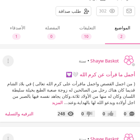
302
طلب صداقة
المواضيع
التعليقات
المفضلة
الأصدقاء
1
0
10
2
Shayw Baskot
•
سنة
عرض ا
أجمل ما قرأت عن كرم الله 🤍💟
( من اجمل القصص واجمل ماقرأت على كرم الله تعالى ) في بلاد الشام
قديما كان هناك رجل من الصالحين له زوجة صعبة الطبع بخيلة سليطة
اللسان وكان له منها من الأولاد ثلاثة،وكان يجاهد نفسه فيها بالصبر من
اجل أولاده ويدعو الله لها بالهداية.وعند...
المزيد
التعليقات
المشاهدات
الترفيه والتسلية
248
0
0
0
إعجاب
عدم إعجاب
Shayw Baskot
•
سنة