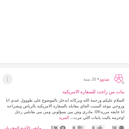
شذوو
•
20 سنة
عرض ا
بنات من راحت للسفاره الامريكيه
السلام عليكم ورحمة الله وبركاته ابدخل بالموضوع على طووول عندي انا
وزوجي موعد السبت الجاي مقابله بالسفاره الامريكيه بالرياض وبصراحه
انا خايفه مرره:09: مادري وش يبي يسؤلوني ومن يبي يقابلني رجل
اوحرمه ياليت يابنات اللي مرت...
المزيد
التعليقات
المشاهدات
ملتقى الأحبة المغتربات
13K
0
0
10