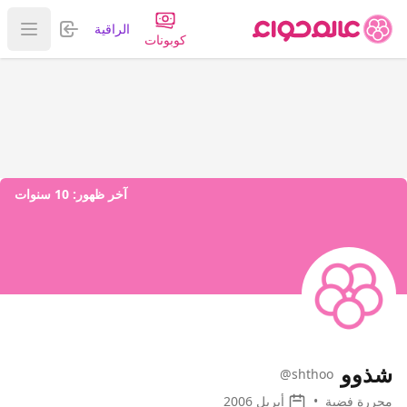
تسجيل الدخول
الراقية
عرض ا
كوبونات
آخر ظهور:
10 سنوات
شذوو
@shthoo
محررة فضية
•
أبريل 2006