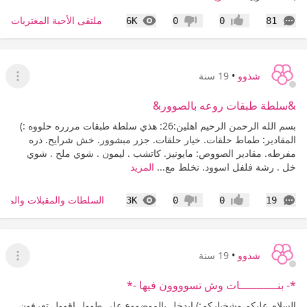
التعليقات
المشاهدات
ملتقى الأحبة المغتربات
6K
0
0
81
إعجاب
عدم إعجاب
شذوو
•
19 سنة
عرض ا
&سلطة طبقات روعه بالصوور&
بسم الله الرحمن الرحيم اهلين:26: هذي سلطة طبقات مررره حلووه :)
المقادير: طماط حلقات. خيار حلقات. جزر مبشوور. خش شرايح. ذره
مفرطه. مقادير الصووص: مايونيز. كاتشب . ليمون . شوي ملح . شوي
خل . رشة فلفل اسوود. تخلط مع...
المزيد
التعليقات
المشاهدات
السلطات والمقبلات والمش
3K
0
0
19
إعجاب
عدم إعجاب
شذوو
•
19 سنة
عرض ا
*- بنـــــــــــات وش تسوووون فيها -*
السلام عليكم وشخباركم:) ابدخل بالموضووع على طوول اقوول تعرفون