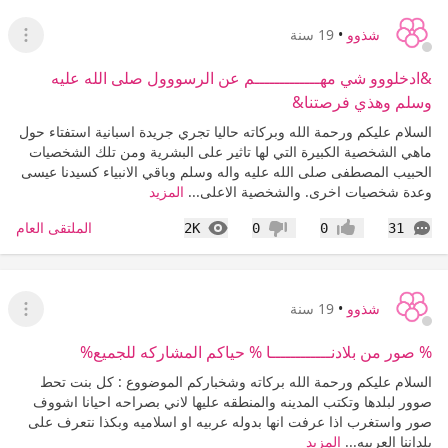
شذوو
•
19 سنة
عرض ا
&ادخلووو شي مهـــــــــــــم عن الرسووول صلى الله عليه
وسلم وهذي فرصتنا&
السلام عليكم ورحمة الله وبركاته حاليا تجري جريدة اسبانية استفتاء حول
ماهي الشخصية الكبيرة التي لها تاثير على البشرية ومن تلك الشخصيات
الحبيب المصطفى صلى الله عليه واله وسلم وباقي الانبياء كسيدنا عيسى
وعدة شخصيات اخرى. والشخصية الاعلى...
المزيد
التعليقات
المشاهدات
الملتقى العام
2K
0
0
31
إعجاب
عدم إعجاب
شذوو
•
19 سنة
عرض ا
% صور من بلادنــــــــــــا % حياكم المشاركه للجميع%
السلام عليكم ورحمة الله بركاته وشخباركم الموضووع : كل بنت تحط
صوور لبلدها وتكتب المدينه والمنطقه عليها لاني بصراحه احيانا اشووف
صور واستغرب اذا عرفت انها بدوله عربيه او اسلاميه وبكذا نتعرف على
بلداننا العربيه...
المزيد