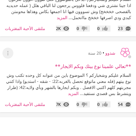
اذا جينا نشتري شي ودفعنا فلووس يرجعون لنا الباقي هلل ( عمله حديديه
بالفصحى خخخخخ) وش تسووون فيها انا اجمعها بكاس وهذاها محومتن
كبدي ودي اصرفها خخخخ مااتحمل...
المزيد
التعليقات
المشاهدات
ملتقى الأحبة المغتربات
2K
0
0
23
إعجاب
عدم إعجاب
شذوو
•
20 سنة
عرض ا
**تعالي علمينا نوع بيتك وبكم الايجار**
السلام عليكم وشخباركم ؟ الموضوع باين من عنوانه كل وحده تكتب وش
نوع بيتهم (فله معني ماتوقع تحصل بالغربه:22: - شقه - استديو) واذا كنتي
مجربتهم كلهم اكتبي الافضل . وبكم ايجارها بالشهر وبأي ولايه:42: (طرار
ويتشرط بس قصدي نستفيد...
المزيد
التعليقات
المشاهدات
ملتقى الأحبة المغتربات
7K
0
0
54
إعجاب
عدم إعجاب