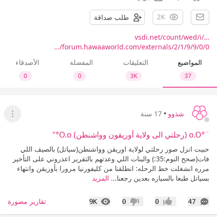
2K
طلب صداقة
vsdi.net/count/wed/i/…
forum.hawaaworld.com/externals/2/1/9/9/0/0/…
المواضيع
التعليقات
المفضلة
الأصدقاء
0
0
3K
37
شذوو
•
17 سنة
عرض ا
¨°o.O (رحلتي الى ولاية أوريقون وواشنطن) O.o°"
حبيت انزل صور رحلتي لولاية اوريقن وواشنطن(سياتل) بالصيف اللي
فات(صحح النوم:35:) والبنات اللي وعدتهم بالتقرير اعذروني على التأخير
مرره انشغلت خط الرحله: انطلقنا من كليفورنيا مرورا بأوريقن وانتهاء
بسياتل طبعا بالسياره بعدين رجعنا...
المزيد
التعليقات
المشاهدات
تقارير مصورة
9K
0
0
47
إعجاب
عدم إعجاب