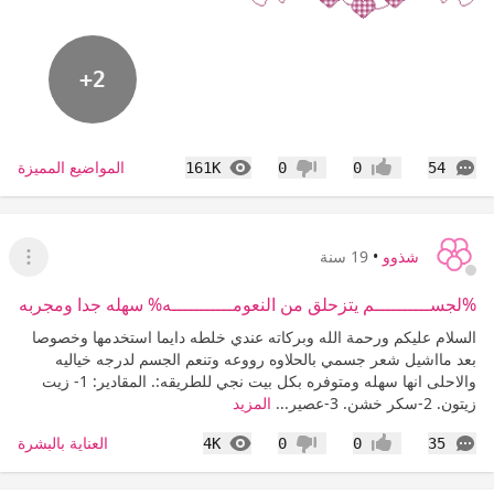
+2
التعليقات
المشاهدات
المواضيع المميزة
161K
0
0
54
إعجاب
عدم إعجاب
شذوو
•
19 سنة
عرض ا
%لجســــــــــم يتزحلق من النعومـــــــــــه% سهله جدا ومجربه
السلام عليكم ورحمة الله وبركاته عندي خلطه دايما استخدمها وخصوصا
بعد مااشيل شعر جسمي بالحلاوه رووعه وتنعم الجسم لدرجه خياليه
والاحلى انها سهله ومتوفره بكل بيت نجي للطريقه:. المقادير: 1- زيت
زيتون. 2-سكر خشن. 3-عصير...
المزيد
التعليقات
المشاهدات
العناية بالبشرة
4K
0
0
35
إعجاب
عدم إعجاب