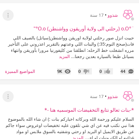
شذوو
•
17 سنة
عرض ا
¨°o.O (رحلتي الى ولاية أوريقون وواشنطن) O.o°"
حبيت انزل صور رحلتي لولاية اوريقن وواشنطن(سياتل) بالصيف اللي
فات(صحح النوم:35:) والبنات اللي وعدتهم بالتقرير اعذروني على التأخير
مرره انشغلت خط الرحله: انطلقنا من كليفورنيا مرورا بأوريقن وانتهاء
بسياتل طبعا بالسياره بعدين رجعنا...
المزيد
التعليقات
المشاهدات
المواضيع المميزة
9K
0
0
44
إعجاب
عدم إعجاب
شذوو
•
17 سنة
عرض ا
*-بنات تعالو نتابع التخفيضات الموسميه هنا -*
السلام عليكم ورحمة الله وبركاته اخباركم بنات :) ان شاء الله بالموضوع
هذا نبي نكتب فيه عن اي شي تلقون عليه تخفيضات اوعروض سواء جاكم
عن طريق الايميل او البريد او رحتي وشفتيه بالسوق ملابس او مواد
غذائيه او الكترونيات او اي...
المزيد