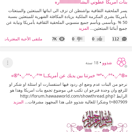
بنات امريكا عطوني البشااااااااااااااااااره
يسر الملحقية الثقافية بواشنطن ان تزف الى ابنائها المبتعثين والمبتعثات
بأمريكا بشرى المكرمة الملكية بزيادة المكافئة الشهرية للمبتعثين بنسبة
50 % .وبأسمى وبأسم جميع منسوبي الملحقية الثقافية بأمريكا ونيابة عن
جميع أبنائنا المبتعثين...
المزيد
التعليقات
المشاهدات
ملتقى الأحبة المغتربات
7K
0
0
112
إعجاب
عدم إعجاب
شذوو
•
18 سنة
عرض ا
«®°·.¸.•°°·.¸.•°™ خبرتنا بين يديك عن أمريكــا ™°·.¸.•°°·.¸.•°®»
نرجو من البنات عدم وضع اي ردود فيها استفسارت او اسئلة او شكر او
للرفع وان وجدة فنرجو ان تكتب في موضوع تجمع بنات امريكا وهذا هو
الرابط http://forum.hawaaworld.com/showthread.php?
t=807909 وشكرا للغالية شذوو على هذا المجهود مشرفات...
المزيد