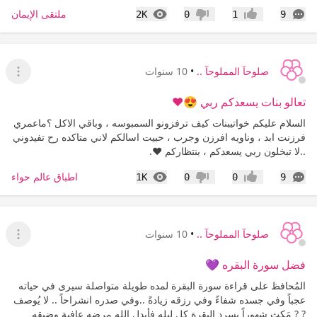
التعليقات
المشاهدات
ملتقى الإيمان
2K
0
1
9
إعجاب
عدم إعجاب
صلوحآ المملوحآ ..
•
10 سنوات
عرض ا
تعالو بنات يسعدكم ربي 😍❤
السلام عليكم خواتيبنات كيف ترفزونو السمبوسه ، وباقي الاكل ؟ماعمري
فرزنت ابد ، وناويه افرزن وجرب ، حبيت اسالكم لاني متاكده رح تفيدوني
..لا تبخلون ربي يسعدكم ، بنتظاركم ❤.
التعليقات
المشاهدات
اطباق عالم حواء
1K
0
0
9
إعجاب
عدم إعجاب
صلوحآ المملوحآ ..
•
10 سنوات
عرض ا
فضل سورة البقره 💜
المُحافظ على قراءة سورة البقرة لمده طويلة متواصلة سيرى في حياته
عجباً وفي جسده شفاءً وفي رزقه زيادةً ..وفي صدره انشراحاً .. لا يُوصف
? ? مَكث شهوراً يسرد البقرة كل ليله فأبدل الله مرضه عافية وضيقه