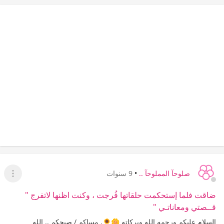
صلوحآ المملوحآ ..
•
9 سنوات
عرض ا
ضاقت فلما إستحكمت حلقاتها فُرجت ، وكنت اظنها لاتفرج "
قــصتي ومعاناتـي "
السلام عليكم ورحمه الله وبركاته 🌼🌻. مساكم / صبحكم .. الله