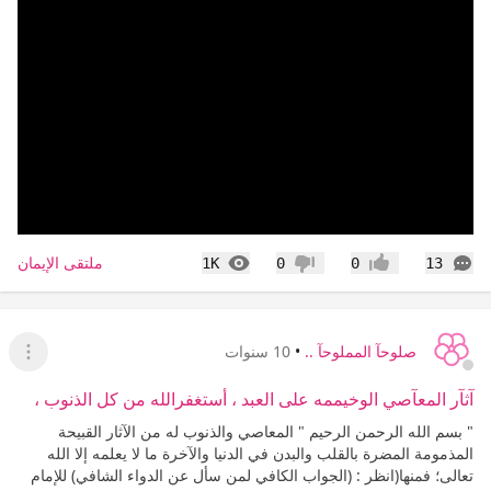
التعليقات
المشاهدات
ملتقى الإيمان
1K
0
0
13
إعجاب
عدم إعجاب
صلوحآ المملوحآ ..
•
10 سنوات
عرض ا
آثآر المعآصي الوخيممه على العبد ، أستغفرالله من كل الذنوب ،
" بسم الله الرحمن الرحيم " المعاصي والذنوب له من الآثار القبيحة
المذمومة المضرة بالقلب والبدن في الدنيا والآخرة ما لا يعلمه إلا الله
تعالى؛ فمنها(انظر : (الجواب الكافي لمن سأل عن الدواء الشافي) للإمام