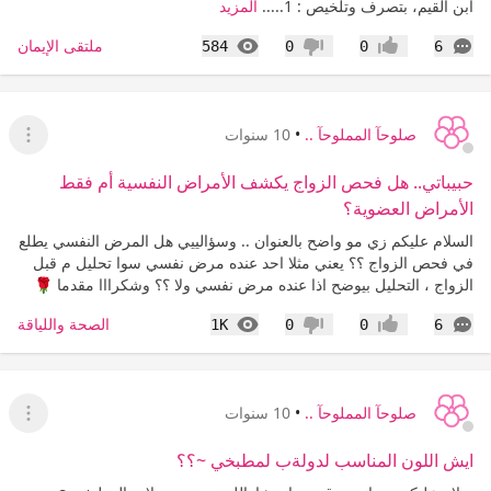
ابن القيم، بتصرف وتلخيص : 1.....
المزيد
التعليقات
المشاهدات
ملتقى الإيمان
584
0
0
6
إعجاب
عدم إعجاب
صلوحآ المملوحآ ..
•
10 سنوات
عرض ا
حبيباتي.. هل فحص الزواج يكشف الأمراض النفسية أم فقط
الأمراض العضوية؟
السلام عليكم زي مو واضح بالعنوان .. وسؤالييي هل المرض النفسي يطلع
في فحص الزواج ؟؟ يعني مثلا احد عنده مرض نفسي سوا تحليل م قبل
الزواج ، التحليل بيوضح اذا عنده مرض نفسي ولا ؟؟ وشكرااا مقدما 🌹
التعليقات
المشاهدات
الصحة واللياقة
1K
0
0
6
إعجاب
عدم إعجاب
صلوحآ المملوحآ ..
•
10 سنوات
عرض ا
ايش اللون المناسب لدولةب لمطبخي ~؟؟