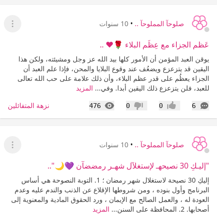
صلوحآ المملوحآ ..
•
10 سنوات
عرض ا
عَظم الجزاء مع عِظَم البلاء 🌹❤ ..
يوقن العبد المؤمن أن الأمور كلها بيد الله عز وجل ومشيئته، ولكن هذا
اليقين قد يتزعزع ويضعُف عند وقوع البلايا والمحن، فإذا علم العبد أن
الجزاء يعظُم على قدر عظم البلاء، وأن ذلك علامة على حب الله تعالى
للعبد، فلن يتزعزع ذلك اليقين أبدا. وفي...
المزيد
التعليقات
المشاهدات
نزهة المتفائلين
476
0
0
6
إعجاب
عدم إعجاب
صلوحآ المملوحآ ..
•
10 سنوات
عرض ا
"إليـكِ 30 نصيحهـ لإستغلآل شهـر رمضضآن 💜🌙"..
إليكِ 30 نصيحة لاستغلال شهر رمضان ؛ 1. التوبة النصوحة هي أساس
البرنامج وأول بنوده ، ومن شروطها الإقلاع عن الذنب والندم عليه وعدم
العودة له ، والعمل الصالح مع الإيمان ، ورد الحقوق المادية والمعنوية إلى
أصحابها. 2. المحافظة على السنن...
المزيد