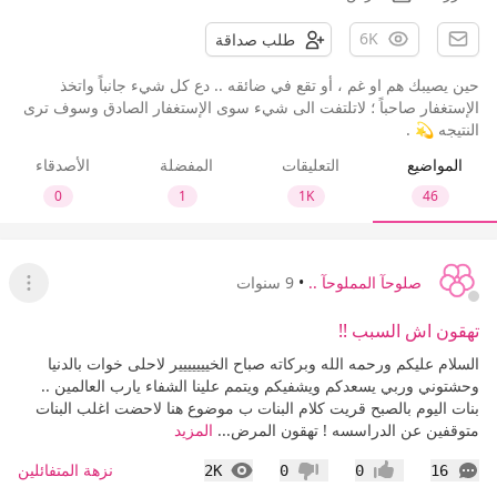
6K
طلب صداقة
حين يصيبك هم او غم ، أو تقع في ضائقه .. دع كل شيء جانباً واتخذ
الإستغفار صاحباً ؛ لاتلتفت الى شيء سوى الإستغفار الصادق وسوف ترى
النتيجه 💫 .
المواضيع
التعليقات
المفضلة
الأصدقاء
0
1
1K
46
صلوحآ المملوحآ ..
•
9 سنوات
عرض ا
تهقون اش السبب !!
السلام عليكم ورحمه الله وبركاته صباح الخييييييير لاحلى خوات بالدنيا
وحشتوني وربي يسعدكم ويشفيكم ويتمم علينا الشفاء يارب العالمين ..
بنات اليوم بالصبح قريت كلام البنات ب موضوع هنا لاحضت اغلب البنات
متوقفين عن الدراسسه ! تهقون المرض...
المزيد
التعليقات
المشاهدات
نزهة المتفائلين
2K
0
0
16
إعجاب
عدم إعجاب