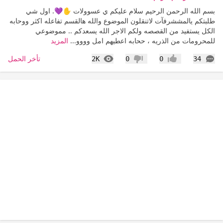
بسم الله الرحمن الرحيم سلام عليكم ي عسوولات ✋💜. اول شي
طلبتكم يالمششرفآت لاتنقلون الموضوع والله هالقسم تفاعله اكثر ووحابه
الكل يستفيد من القصصه ولكم الاجر الله يسعدكم .. مموضوعي
للمحرومات من الذريه ، ححابه اعطيهم امل وووو...
المزيد
التعليقات
المشاهدات
تأخر الحمل
2K
0
0
34
إعجاب
عدم إعجاب