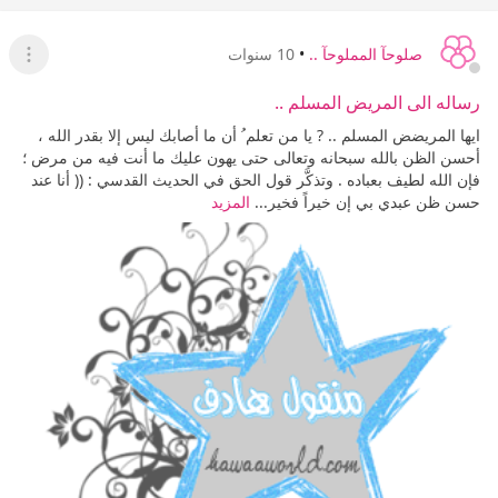
صلوحآ المملوحآ ..
•
10 سنوات
عرض ا
رساله الى المريض المسلم ..
ايها المريضض المسلم .. ? يا من تعلم ُ أن ما أصابك ليس إلا بقدر الله ،
أحسن الظن بالله سبحانه وتعالى حتى يهون عليك ما أنت فيه من مرض ؛
فإن الله لطيف بعباده . وتذكَّر قول الحق في الحديث القدسي : (( أنا عند
حسن ظن عبدي بي إن خيراً فخير...
المزيد