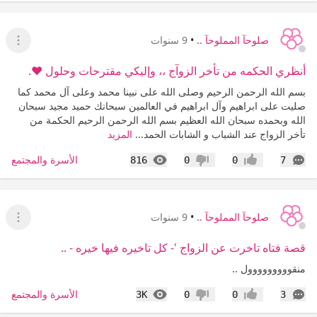
صلوحآ المملوحآ ..
•
9 سنوات
عرض ا
أنظري الحكمه من تأخر الزوآج ،، وإليكي مقترحات وحلول ❤.
بسم الله الرحمن الرحيم وصلى الله على نبينا محمد وعلى آل محمد كما
صليت على ابراهيم وآل ابراهيم في العالمين سبحانك حميد مجيد سبحان
الله وبحمده سبحان الله العظيم بسم الله الرحمن الرحيم الحكمة من
تأخر الزواج عند الشباب و الشابات الحمد...
المزيد
التعليقات
المشاهدات
الأسرة والمجتمع
816
0
0
7
إعجاب
عدم إعجاب
صلوحآ المملوحآ ..
•
9 سنوات
عرض ا
قصة فتاه تاخرت عن الزواج '- كل تاخيره فيها خيره - ..
منقووووووووول ..
التعليقات
المشاهدات
الأسرة والمجتمع
3K
0
0
3
إعجاب
عدم إعجاب