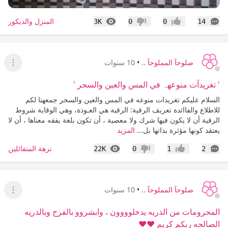
التعليقات
المشاهدات
المنزل والديكور
3K
0
0
14
إعجاب
عدم إعجاب
صلوحآ المملوحآ ..
•
10 سنوات
عرض ا
' تغريدآت منوعهہ في المس والعين والسحر '
السلام عليكم تغريدات منوعه في المس والعين والسحر جمعهتا لكم
للاطلاع والفاائدة تعريف الرقية: الرقية هي العـوذة، وهي الوقاية شروط
الرقية أن لا يكون فيها شرك ولا معصية ، أن تكون بلغة يفقه معناها ، أن لا
يعتقد كونها مؤثرة بذاتها بل...
المزيد
التعليقات
المشاهدات
نزهة المتفائلين
22K
0
1
2
إعجاب
عدم إعجاب
صلوحآ المملوحآ ..
•
10 سنوات
عرض ا
المحرومات من الذريه يدخلوووون ، وابشروو بالفرج وبالذريه
الصالحه ربكم كريم ❤❤