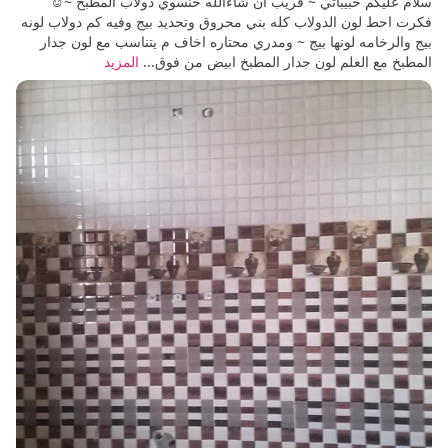
سلام عليكم حبيباتي ~ قريب ان شاءالله حنسوي دولاب المطبخ ~☺
فكرت احط لون الدولاب كله بني محروق وتحديد بيج وفيه كم دولاب لونه
بيج والرخامه لونها بيج ~ ومدري محتاره اخاف م يتناسب مع لون جدار
المطبخ مع العلم لون جدار المطبخ ابيض من فوق...
المزيد