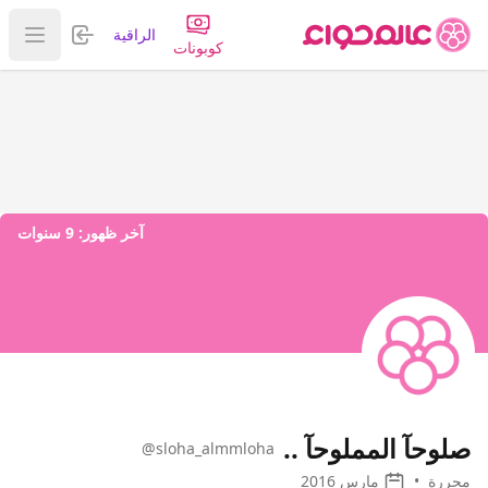
تسجيل الدخول
الراقية
عرض ا
كوبونات
آخر ظهور:
9 سنوات
صلوحآ المملوحآ ..
@sloha_almmloha
محررة
•
مارس 2016