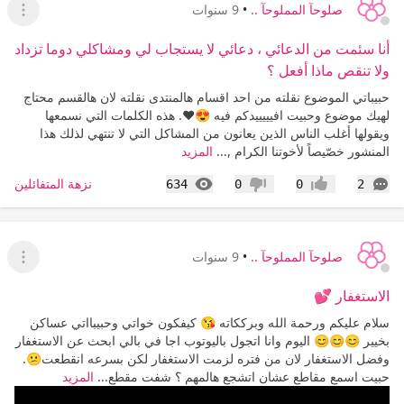
صلوحآ المملوحآ ..
•
9 سنوات
عرض ا
أنا سئمت من الدعائي ، دعائي لا يستجاب لي ومشاكلي دوما تزداد
ولا تنقص ماذا أفعل ؟
حبيباتي الموضوع نقلته من احد اقسام هالمنتدى نقلته لان هالقسم محتاج
لهيك موضوع وحبيت افيييييدكم فيه 😍❤. هذه الكلمات التي نسمعها
ويقولها أغلب الناس الذين يعانون من المشاكل التي لا تنتهي لذلك هذا
المنشور خصّيصاً لأخوتنا الكرام ,...
المزيد
التعليقات
المشاهدات
نزهة المتفائلين
634
0
0
2
إعجاب
عدم إعجاب
صلوحآ المملوحآ ..
•
9 سنوات
عرض ا
الاستغفار 💕
سلام عليكم ورحمة الله وبرككاته 😘 كيفكون خواتي وحبيبااتي عساكن
بخيير 😊😊😊 اليوم وانا اتجول باليوتوب اجا في بالي ابحث عن الاستغفار
وفضل الاستغفار لان من فتره لزمت الاستغفار لكن بسرعه انقطعت😕.
حبيت اسمع مقاطع عشان اتشجع هالمهم ؟ شفت مقطع...
المزيد