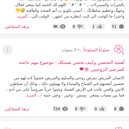
بالخيرات والمسراات .. ' ' # ' ' # ' ' اللهم لك الحمد كما ينبغي لجلال
وجهگ وعظيم سلطانگ .. أتمنى تكونو ب أتم الصحه والعآفيه 😴💛.
واخيرا جا الوقت الي كنت انتظره من اشهر .. الوقت الي...
المزيد
التعليقات
المشاهدات
نزهة المتفائلين
9K
0
1
51
إعجاب
عدم إعجاب
صلوحآ المملوحآ ..
•
9 سنوات
عرض ا
أهمية التحصين وكيف تحصن نفسكك - موضوع مهم خاصة
للمرضى الروحيين 🌸❤
الانسان المريض بمرض روحي والسليم والمريض عضوياً لابد لهم من
تحصين أنفسهم في الصباح والمساء ولا يهملون ذلك ، وذلك أن شياطين
الانس والجن عاثت في الأرض الفساد وشنوا حرباً ضروساً على بني آدم ،
فما بين مصاب بسحر - ومس - وعين - وعين جنية -...
المزيد
التعليقات
المشاهدات
نزهة المتفائلين
724
0
0
8
إعجاب
عدم إعجاب