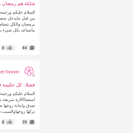
شايلة هم رمضان ..
السلام عليكم ورحمة 
من قبل مايدخل شعبان
برمضان والكل يتمناه 
ماتساعد بكل شيء يع
التعليقات
0
44
إعجاب
et forever
فضلا.. كل حكيمة في
السلام عليكم ورحمة ا
استشااااارة سريعة 
صدق وامانة زوجها ط
تركها زوجهاوالسبب س
التعليقات
0
39
إعجاب