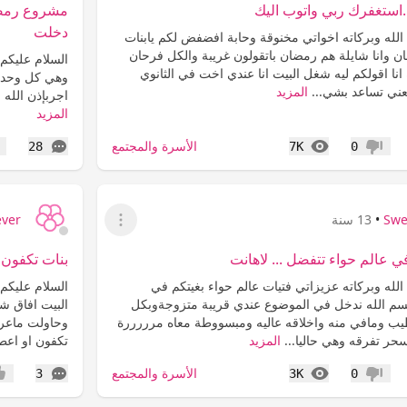
استغفرك ربي واتوب اليك
مشروع رمضان
دخلت
الله وبركاته اخواتي مخنوقة وحابة افضفض لكم يابنات
 وانا شايلة هم رمضان باتقولون غريبة والكل فرحان
السلام عليكم 
انا اقولكم ليه شغل البيت انا عندي اخت في الثانوي
وهي كل وحدة
ني تساعد بشي...
المزيد
اجربإذن الله 
المزيد
المشاهدات
التعليقات
الأسرة والمجتمع
28
7K
0
عدم إعجاب
إع
Swe
•
13 سنة
ever
عرض القائمة
 عالم حواء تتفضل ... لاهانت
بنات تكفون خدمة ع
لله وبركاته عزيزاتي فتيات عالم حواء بغيتكم في
بسم الله ندخل في الموضوع عندي قريبة متزوجةوبكل
البيت افاق 
يب ومافي منه واخلاقه عاليه ومبسووطة معاه مرررررة
وحاولت ماعر
حر تفرقه وهي حاليا...
المزيد
تكفون او اعطو
المشاهدات
التعليقات
الأسرة والمجتمع
3
3K
0
عدم إعجاب
إعج