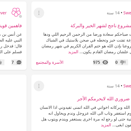
Swe
•
14 سنة
ever
عرض القائمة
ء مشروع ناجح لشهر الخير والبركة
فاهمين قوية
ت صباحكم سعادة ورضا من الرحمن الرحيم اللي ودها
عن أنس بن ما
ة تفتت خبز وتحطه في صحن بلاستيك في الشباك
النبي عليه ال
وعنا بإذن الله هو ختم القران الكريم في شهر رمضان
قال: فدخل رج
علشان رمضان القادم يكون...
المزيد
فسلم على الن
المشاهدات
التعليقات
الأسرة والمجتمع
7
975
0
عدم إعجاب
إعج
Swe
•
14 سنة
عرض القائمة
روري الله لايحرمكم الأجر
لله وبركاته اخواتي في الله اتمنى تفيدوني اذا الانسان
 استغفر وتاب الى الله عزوجل وندم ويحاول انه
نية حتى لو رجع له مرة اخرى يستغفر ويندم ويتوب هل
فون ابغى...
المزيد