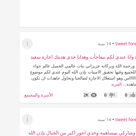
Sweet for
•
14 سنة
عرض القائمة
 وانا عندي لكم مفاجأت وهدايا خذي هديتك اجازة سعيد
ورحمة الله وبركاته عزيزاتي بنات عالمي الجميل عالم حواء
لجميع وفيها تحقيق الامنيات بإذن الله اليوم عندي لكم موضوع
ااااااااس وهو استغلال الاجازة لصالحنا ونحاول جاهدات ان تكون
شاهده...
المزيد
المشاهدات
الأسرة والمجتمع
2K
0
0
جاب
عدم إعجاب
Sweet for
•
14 سنة
عرض القائمة
شاركي بمساهمة وخذي اجور اكبر من الجبال بإذن الله