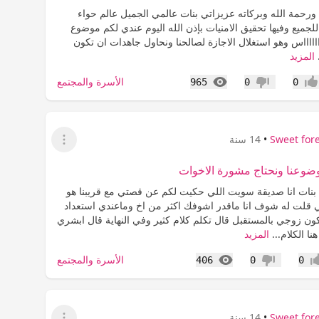
ورحمة الله وبركاته عزيزاتي بنات عالمي الجميل عالم حواء
لجميع وفيها تحقيق الامنيات بإذن الله اليوم عندي لكم موضوع
ااااااااس وهو استغلال الاجازة لصالحنا ونحاول جاهدات ان تكون
.
المزيد
المشاهدات
الأسرة والمجتمع
965
0
0
جاب
عدم إعجاب
Sweet for
•
14 سنة
عرض القائمة
وضوعنا ونحتاج مشورة الاخوات
 بنات انا صديقة سويت اللي حكيت لكم عن قصتي مع قريبنا هو
 قلت له شوف انا ماقدر اشوفك اكثر من اخ وماعندي استعداد
ون زوجي بالمستقبل قال تكلم كلام كثير وفي النهاية قال ابشري
نا الكلام...
المزيد
المشاهدات
الأسرة والمجتمع
406
0
0
اب
عدم إعجاب
Sweet for
•
14 سنة