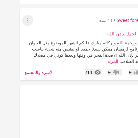
Sweet for
•
11 سنة
عرض القائمة
اجمل بإذن الله
ورحمة الله وبركاته مبارك عليكم الشهر الموضوع مثل العنوان
رنامج لرمضان ممكن يفيدنا جميعا او نقتبس منه شيء يناسب
حياتنا ولنا الاجر بإذن الله 1\صلاة الفجر في وقتها وبعدها كوني في مصلاك
د الصلاة...
المزيد
المشاهدات
الأسرة والمجتمع
714
0
0
اب
عدم إعجاب