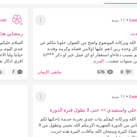
Swe
•
11 سنة
ever
عرض القائمة
دث
رمضاني هذا 
لله وبركاته الموضوع واضح من العنوان خلونا نتكلم عن
السلام عليكم 
ل وحدة ربي انعم عليها اولامن فضله وكرمه وقدته
عندي اليوم ب
م بسبب دعاءاو استغفار او اي عمل خير او ذكر ***انا
من سنوات شفت...
المزيد
اقري اذكار بع
المشاهدات
التعليقات
ملتقى الإيمان
7
676
0
عدم إعجاب
إعج
Swe
•
11 سنة
عرض القائمة
دخلي واستفيدي >> حتى لا تطول فترة الدورة
لله وبركاته كيفكم بنات عندي تجربة جديدة باحكيها لكم
يارب تستفيدون انا اعاني من الدورة الشهرية اكرمكم الله تجيني وتطول من 9
ربت اشياء كثيرة وسبحان الله مافادت المرة هذه جربت