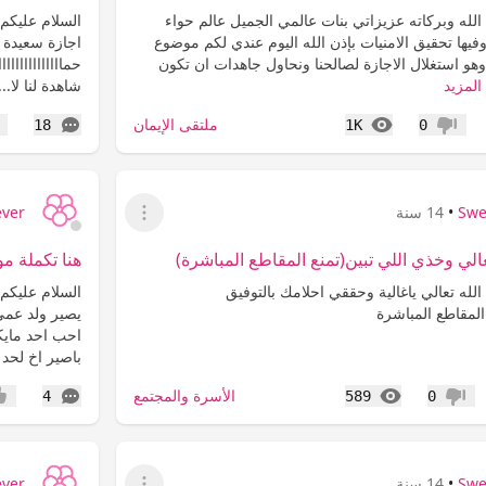
لله وبركاته عزيزاتي بنات عالمي الجميل عالم حواء
السلام عليكم 
فيها تحقيق الامنيات بإذن الله اليوم عندي لكم موضوع
اجازة سعيدة ل
اس وهو استغلال الاجازة لصالحنا ونحاول جاهدات ان تكون
حماااااااااااا
المزيد
شاهدة لنا لا..
المشاهدات
التعليقات
ملتقى الإيمان
18
1K
0
عدم إعجاب
إع
Swe
•
14 سنة
ever
عرض القائمة
الي وخذي اللي تبين(تمنع المقاطع المباشرة)
هنا تكملة م
لله تعالي ياغالية وحققي احلامك بالتوفيق
السلام عليكم
لمقاطع المباشرة
يصير ولد عمي
احب احد مايك
باصير اخ لحد ه
المشاهدات
التعليقات
الأسرة والمجتمع
4
589
0
عدم إعجاب
إعج
Swe
•
14 سنة
ever