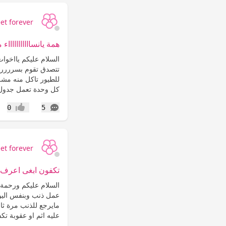
et forever
همة يانسااااااااااا
السلام عليكم يااخوا
تتصدق تقوم بسررررع
للطيور تاكل منه مشر
كل وحدة تعمل جدول 
التعليقات
0
5
إعجاب
et forever
تكفون ابغى اعرف ض
السلام عليكم ورحمة ا
عمل ذنب وبنفس اليوم
مايرجع للذنب مرة ثا
عليه اثم او عقوبة تك