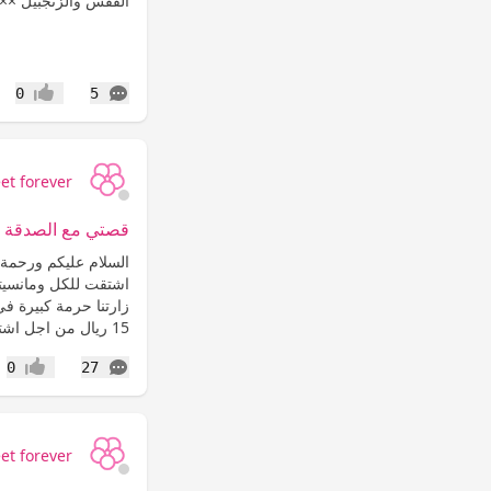
الفقس والزنجبيل ××
التعليقات
0
5
إعجاب
et forever
قصتي مع الصدقة ط
السلام عليكم ورحمة 
اشتقت للكل ومانسيت
زارتنا حرمة كبيرة ف
15 ريال من اجل اشتري فيها فوط...
التعليقات
0
27
إعجاب
et forever