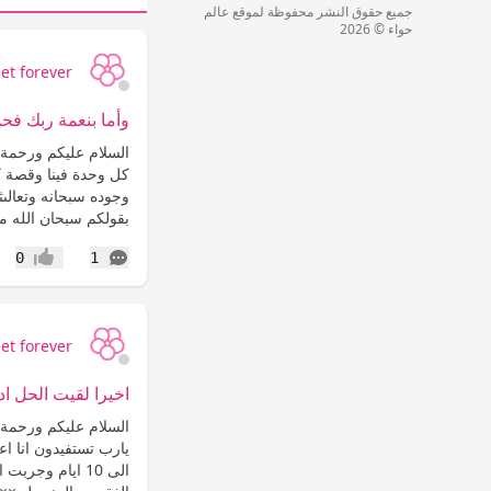
جميع حقوق النشر محفوظة لموقع عالم
حواء © 2026
et forever
وأما بنعمة ربك فح
السلام عليكم ورحمة ا
كل وحدة فينا وقصة ك
وجوده سبحانه وتعالىث
بقولكم سبحان الله 
التعليقات
0
1
إعجاب
et forever
اخيرا لقيت الحل ا
السلام عليكم ورحمة ا
الى 10 ايام وج