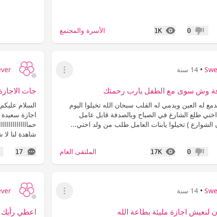
المشاهدات
الأسرة والمجتمع
1K
0
عدم إعجاب
Swe
•
14 سنة
ever
عرض القائمة
فة وش سوى مع الطفل يارب رحمتك
جات الاجازة
ع له العين ويدمي له القلب سبحان الله تخيلوا اليوم
السلام عليكم 
ختي طلع الشارع في الصباح وبالصدفة قابل عامل
اجازة سعيدة ل
 الشوارع ) تخيلوا يابنات العامل طلب من ولد اختي...
حماااااااااااا
شاهدة لنا لا 
المشاهدات
التعليقات
الملتقى العام
17
17K
0
عدم إعجاب
إع
Swe
•
14 سنة
ever
عرض القائمة
لنعيش اجازة مليئة بطاعة الله
اعطي رأيك و