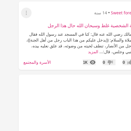
Sweet for
•
14 سنة
عرض القائمة
 الشخصية غلط وسبحان الله حال هذا الرجل
لك رضي الله عنه قال: كنا في المسجد عند رسول الله فقال
صلاة والسلام: ((يدخل عليكم من هذا الباب رجل من أهل الجنة))،
ل من الأنصار، تنطف لحيته من وضوئه، قد علق نعليه بيده،
بي وجلس، قال:...
المزيد
المشاهدات
الأسرة والمجتمع
1K
0
0
اب
عدم إعجاب