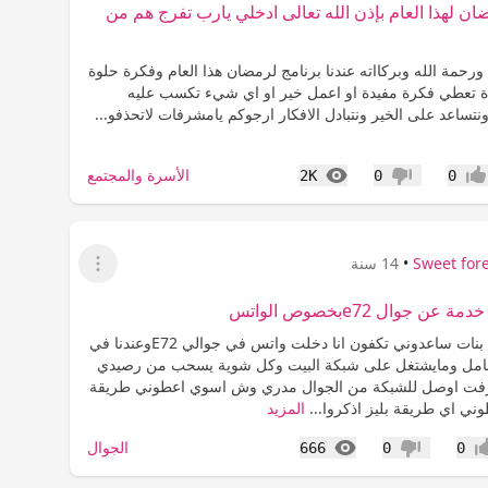
 لهذا العام بإذن الله تعالى ادخلي يارب تفرج هم من
ورحمة الله وبركااته عندنا برنامج لرمضان هذا العام وفكرة حلوة
 تعطي فكرة مفيدة او اعمل خير او اي شيء تكسب عليه
ونتساعد على الخير ونتبادل الافكار ارجوكم يامشرفات لاتحذفو...
المشاهدات
الأسرة والمجتمع
2K
0
0
جاب
عدم إعجاب
Sweet for
•
14 سنة
عرض القائمة
ن جوال e72بخصوص الواتس
السلام عليكم بنات ساعدوني تكفون انا دخلت واتس في جوالي E72وعندنا في
شامل ومايشتغل على شبكة البيت وكل شوية يسحب من رصيدي
فت اوصل للشبكة من الجوال مدري وش اسوي اعطوني طريقة
ني اي طريقة بليز اذكروا...
المزيد
المشاهدات
الجوال
666
0
0
اب
عدم إعجاب