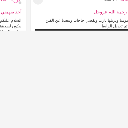
عرض القائمة
رحمة الله عزوجل
أحد يفهمني 
منا ويزيلها يارب ويقضي حاجاتنا ويبعدنا عن الفتن
السلام عليكم
م تعديل الرابط
بيكون لصديقتي
متابعة لكم ان
الحمد والمنة 
المشاهدات
التعليقات
الأسرة والمجتمع
69
931
0
عدم إعجاب
إع