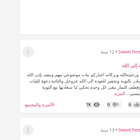
Sweet for
•
12 سنة
عرض القائمة
 إلى الله
ورحمةالله وبركاته اخباركم بنات موضوعي مهم ومفيد بإذن الله
تبادر بالتوبة وتحفيز للعودة الى الله عزوجل والتائبة دعوة للثبات
طف الثمار نبغى كل وحدة تحكي لنا سعادتها مع التوبة
يسير...
المزيد
المشاهدات
الأسرة والمجتمع
7K
0
0
جاب
عدم إعجاب
Sweet for
•
13 سنة
عرض القائمة