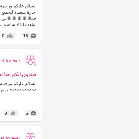
السلام عليكم ورحمة ا
اجازة سعيدة للجميع و
حمااااااااااااااااااا
شاهدة لنا لا شاهده...
التعليقات
0
16
إعجاب
et forever
صندوق الكنز هنا تع
السلام عليكم ورحمة ا
××××××××××× تمنع ا
التعليقات
0
6
إعجاب
et forever