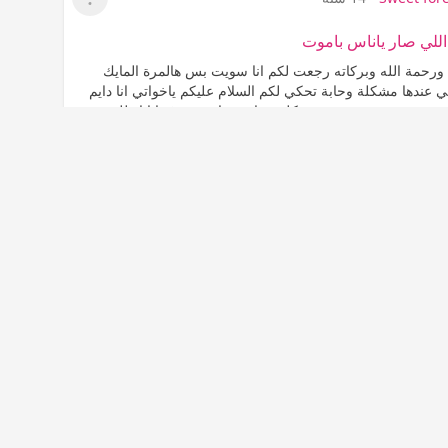
عرض القائمة
اللي صار ياناس باموت
 ورحمة الله وبركاته رجعت لكم انا سويت بس هالمرة المايك
 عندها مشكلة وحابة تحكي لكم السلام عليكم ياخواتي انا دايم
ا صديقة سويت وعندي مشكلة وحابة تساعدوني فيها انا ولله
انسانه ملتزمة...
المزيد
المشاهدات
الأسرة والمجتمع
7K
0
0
جاب
عدم إعجاب