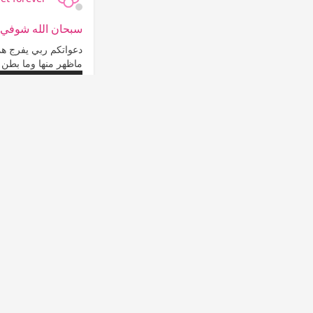
سبحان الله شوفي 
دعواتكم ربي يفرج همو
ماظهر منها وما بطن ت
التعليقات
0
8
إعجاب