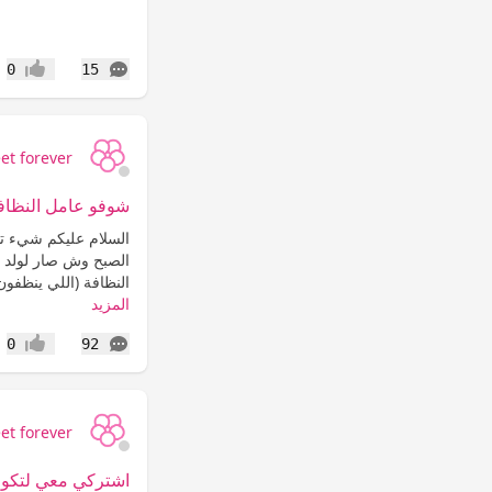
التعليقات
0
15
إعجاب
et forever
شوفو عامل النظا
السلام عليكم شيء تدم
الصبح وش صار لولد ا
النظافة (اللي ينظفون
المزيد
التعليقات
0
92
إعجاب
et forever
اشتركي معي لتكون 