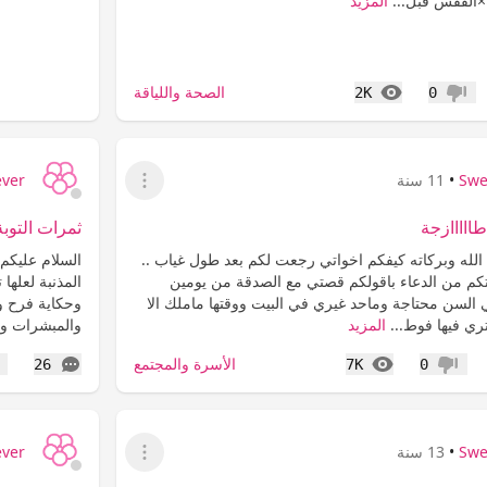
×الفقس قبل...
المزيد
المشاهدات
الصحة واللياقة
2K
0
عدم إعجاب
Swe
•
11 سنة
ever
عرض القائمة
ااااازجة
ثمرات التوبة
الله وبركاته كيفكم اخواتي رجعت لكم بعد طول غياب ..
السلام عليكم 
كم من الدعاء باقولكم قصتي مع الصدقة من يومين
المذنبة لعلها 
ي السن محتاجة وماحد غيري في البيت ووقتها ماملك الا
وحكاية فرح وق
المزيد
والمبشرات وت
المشاهدات
التعليقات
الأسرة والمجتمع
26
7K
0
عدم إعجاب
إع
Swe
•
13 سنة
ever
عرض القائمة