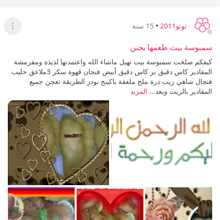
توتو2011
•
15 سنة
عرض ا
سمبوسة بيت طعمها يجنن
كيفكم صلحت سمبوسة بيت تهبل ماشاء الله واعتمدتها لذيذة ومقرمشة
المقادير كاس دقيق بر كاس دقيق أبيض فنجان قهوة سكر 3ملاعق حليب
فنجال شاهي زيت ذرة ملح ملعقة باكينج بودر الطريقة تعجن جميع
المقادير بالزيت وبعد...
المزيد