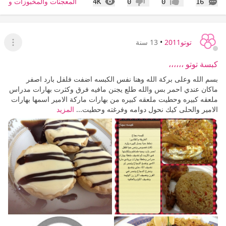
التعليقات
المشاهدات
المعجنات والمخبوزات والس
4K
0
0
16
إعجاب
عدم إعجاب
توتو2011
•
13 سنة
عرض ا
كبسة توتو ،،،،،،
بسم الله وعلى بركة الله وهنا نفس الكبسه اضفت فلفل بارد اصفر
ماكان عندي احمر بس والله طلع يجنن مافيه فرق وكثرت بهارات مدراس
ملعقه كبيره وحطيت ملعقه كبيره من بهارات ماركة الامير اسمها بهارات
الامير والحلى كيك نحول دوامه وفرغته وحطيت...
المزيد