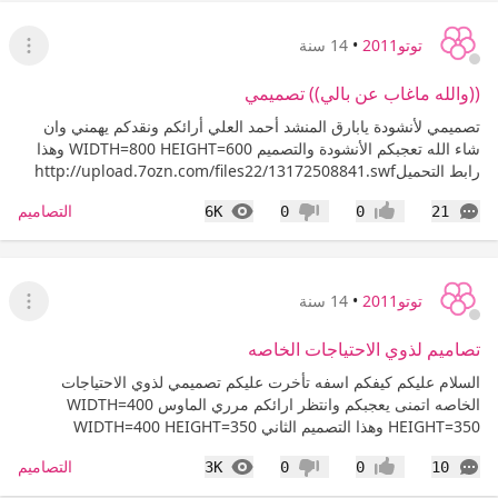
توتو2011
•
14 سنة
عرض ا
((والله ماغاب عن بالي)) تصميمي
تصميمي لأنشودة يابارق المنشد أحمد العلي أرائكم ونقدكم يهمني وان
شاء الله تعجبكم الأنشودة والتصميم WIDTH=800 HEIGHT=600 وهذا
رابط التحميلhttp://upload.7ozn.com/files22/13172508841.swf
التعليقات
المشاهدات
التصاميم
6K
0
0
21
إعجاب
عدم إعجاب
توتو2011
•
14 سنة
عرض ا
تصاميم لذوي الاحتياجات الخاصه
السلام عليكم كيفكم اسفه تأخرت عليكم تصميمي لذوي الاحتياجات
الخاصه اتمنى يعجبكم وانتظر ارائكم مرري الماوس WIDTH=400
HEIGHT=350 وهذا التصميم الثاني WIDTH=400 HEIGHT=350
التعليقات
المشاهدات
التصاميم
3K
0
0
10
إعجاب
عدم إعجاب