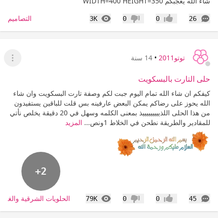
شاء الله يعجبكم WIDTH=400 HEIGHT=350
التعليقات
المشاهدات
التصاميم
3K
0
0
26
إعجاب
عدم إعجاب
توتو2011
•
14 سنة
عرض ا
حلى التارت بالبسكويت
كيفكم ان شاء الله تمام اليوم جبت لكم وصفة تارت البسكويت وان شاء
الله يحوز على رضاكم يمكن البعض عارفينه بس قلت للباقين يستفيدون
من هذا الحلى اللذيييييييييذ بمعنى الكلمه وسهل في 20 دقيقة يخلص نأتي
للمقادير والطريقة نطحن في الخلاط 1ونص...
المزيد
+2
التعليقات
المشاهدات
الحلويات الشرقية والغربي
79K
0
0
45
إعجاب
عدم إعجاب