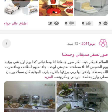
التعليقات
المشاهدات
اطباق عالم حواء
1K
0
0
9
إعجاب
عدم إعجاب
توتو2011
•
15 سنة
عرض ا
صور لسفر صديقاتي وجمعتنا
السلام عليكم جبت لكم صور جمعاتنا انا وصاحباتي كذا يوم اول شي بوفيه
يوم الخميس 16-6 مصلحته صديقتي لوحده جاء نقلهم للطائف وماقصرت
الله يسعدها وادعوا لها ربي يرزقها بالذريه يارب البوفيه كان سمك وربيان
مقلي وارز بخلطة البرياني ومكرونه...
المزيد