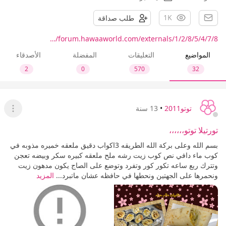
1K
طلب صداقة
forum.hawaaworld.com/externals/1/2/8/5/4/7/8/…
المواضيع
التعليقات
المفضلة
الأصدقاء
2
0
570
32
توتو2011
•
13 سنة
عرض ا
تورتيلا توتو،،،،،،
بسم الله وعلى بركة الله الطريقه 3اكواب دقيق ملعقه خميره مذوبه في
كوب ماء دافي نص كوب زيت رشه ملح ملعقه كبيره سكر وبيضه تعجن
وتترك ربع ساعه تكور كور وتفرد وتوضع على الصاج يكون مدهون زيت
ونحمرها على الجهتين ونحطها في حافظه عشان ماتبرد...
المزيد