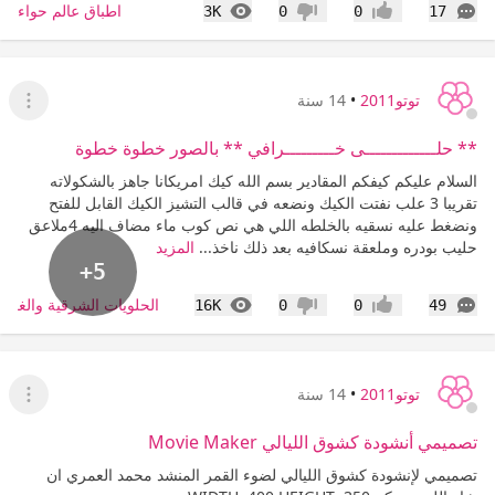
التعليقات
المشاهدات
اطباق عالم حواء
3K
0
0
17
إعجاب
عدم إعجاب
توتو2011
•
14 سنة
عرض ا
** حلـــــــــــــى خـــــــــرافي ** بالصور خطوة خطوة
السلام عليكم كيفكم المقادير بسم الله كيك امريكانا جاهز بالشكولاته
تقريبا 3 علب نفتت الكيك ونضعه في قالب التشيز الكيك القابل للفتح
ونضغط عليه نسقيه بالخلطه اللي هي نص كوب ماء مضاف اليه 4ملاعق
حليب بودره وملعقة نسكافيه بعد ذلك ناخذ...
المزيد
+5
التعليقات
المشاهدات
الحلويات الشرقية والغربي
16K
0
0
49
إعجاب
عدم إعجاب
توتو2011
•
14 سنة
عرض ا
تصميمي أنشودة كشوق الليالي Movie Maker
تصميمي لإنشودة كشوق الليالي لضوء القمر المنشد محمد العمري ان