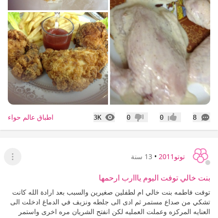
التعليقات
المشاهدات
اطباق عالم حواء
3K
0
0
8
إعجاب
عدم إعجاب
توتو2011
•
13 سنة
عرض ا
بنت خالي توفت اليوم يااارب ارحمها
توفت فاطمه بنت خالي ام لطفلين صغيرين والسبب بعد ارادة الله كانت
تشكي من صداع مستمر ثم ادى الى جلطه ونزيف في الدماغ ادخلت الى
العنايه المركزه وعملت العمليه لكن انفتح الشريان مره اخرى واستمر