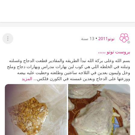
توتو2011
•
13 سنة
عرض ا
بروست توتو ،،،،،
بسم الله وعلى بركة الله نبدأ الطريقه والمقادير قطعت الدجاج وغسلته
وتبلته في الخلطه اللي هي كوب لبن بهارات مدراس وبهارات دجاج وملح
وخل وليمون بعدين في الثلاجه ساعتين وطلعته وحطيت عليه بيضه
ووزعتها على الدجاج وبعدين غمسته في الكورن فلكس...
المزيد