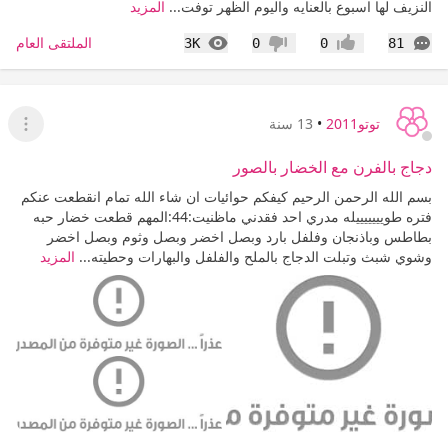
النزيف لها اسبوع بالعنايه واليوم الظهر توفت...
المزيد
التعليقات
المشاهدات
الملتقى العام
3K
0
0
81
إعجاب
عدم إعجاب
توتو2011
•
13 سنة
عرض ا
دجاج بالفرن مع الخضار بالصور
بسم الله الرحمن الرحيم كيفكم حوائيات ان شاء الله تمام انقطعت عنكم
فتره طويييييييله مدري احد فقدني ماظنيت:44:المهم قطعت خضار حبه
بطاطس وباذنجان وفلفل بارد وبصل اخضر وبصل وثوم وبصل اخضر
وشوي شبث وتبلت الدجاج بالملح والفلفل والبهارات وحطيته...
المزيد