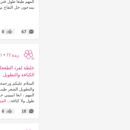
المهم طبعا طول فتر
يمدحون خل التفاح مع
التعليقات
0
67
إعجاب
زبدة 77
•
11 س
خلطة لفرد الطعجات
الكثافة والتطويل
السلام عليكم ورحمة ا
والتطويل الشعر طيب
المهم ، ابغا ايييييي
طول ولا كثافة...
المز
التعليقات
0
18
إعجاب