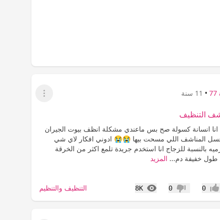
7
•
11 سنة
عرض القائمة
شف التنظيف
 انا انسانة كسولة صح بس ماعندي مشكلة انظف بيوت الجيران
 اغسل المناشف اللي مسحت بيها 😭😭 ادوني افكار لاي شي
يه بالنسبة للزجاج انا استخدم جريدة تلمع اكثر من الخرقة
طول خفيفة دم...
المزيد
المشاهدات
التنظيف والتنظيم
8K
0
0
جاب
عدم إعجاب