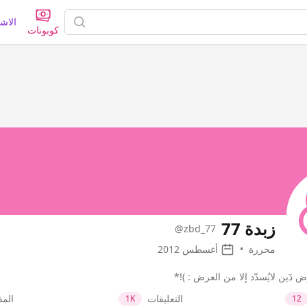
الاش
كوبونات
زبدة 77
@zbd_77
محررة
•
أغسطس 2012
ض دٓين لايُسدّد إلا من العرض : )!*
التعليقات
الم
1K
12