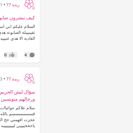
زبدة 77
•
11 س
كيف تبشرون صابون
السلام عليكم ابي اس
ثقيييييلة الصابونة ه
العادية الا هذي عنيي
التعليقات
0
4
إعجاب
زبدة 77
•
13 س
سؤال ليش الحريم ن
ورجالهم متونسين 
سلام علاكم حوائياا
قسسسسسسم بالله وم
عجزت افهمني خخ الم
ياخخخييييي لييييييييي