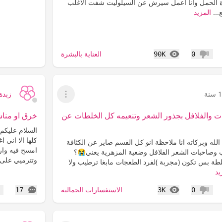
ة الحمل وانا اعمل سيرش عن السيلوليت شفت الاغلب
...
المزيد
المشاهدات
العناية بالبشرة
90K
0
عدم إعجاب
نة
زبدة 7
عرض القائمة
 والفلافل بجذور الشعر وتنعيمه كل الخلطات عن
خرق او منا
السلام عليكم
كلها الا اني
لله وبركاته انا ملاحظة انو كل القسم صاير عن الكثافة
امسح فيه وارم
 وصاحبات الشعر الفلافل وضعية المزهرية يعني😭؟
وتترميي على 
 خلطة بس تكون (مجربة )لفرد الطعجات مابغا ترطيب ولا
يد
المشاهدات
التعليقات
الاستفسارات الجماليه
17
3K
0
عدم إعجاب
إع