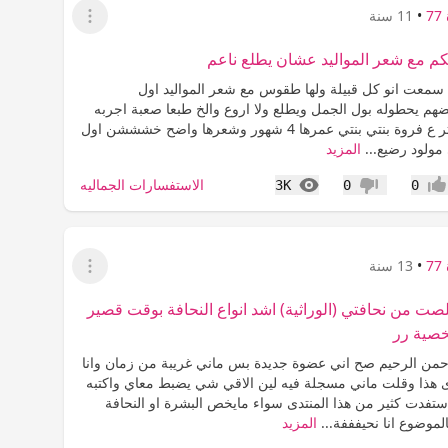
7
•
11 سنة
عرض القائمة
 مع شعر المواليد عشان يطلع ناعم
 سمعت انو كل قبيلة ولها طقوس مع شعر المواليد اول
ضهم يحطوله بول الجمل ويطلع ولا اروع والخ طبعا صعبة اجربه
لاني خايفة يأثر ع فروة بنتي بنتي عمرها 4 شهور وشعرها واضح خشششن اول
مولود رضيع...
المزيد
المشاهدات
الاستفسارات الجماليه
3K
0
0
جاب
عدم إعجاب
7
•
13 سنة
عرض القائمة
لصت من نحافتي (الوراثية) اشد انواع النحافة بوقت قصير
خصية رر
رحمن الرحيم صح اني عضوة جديدة بس ماني غريبة من زمان وانا
ى هذا وقلت ماني مسجلة فيه لين الاقي شي يضبط معاي واكتبه
ستفدت كثير من هذا المنتدى سواء مايخص البشرة او النحافة
موضوع انا نحيفففة...
المزيد