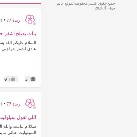
جميع حقوق النشر محفوظة لموقع عالم
حواء © 2026
زبدة 77
•
11 س
بنات يصلح اشقر حوا
السلام عليكم الله ي
عادي اشقر حواجبي ولا
التعليقات
0
3
إعجاب
زبدة 77
•
11 س
اللي تقول سيلوليت ب
سلااام بناتتت والله
السيلوليت عبالي ماير