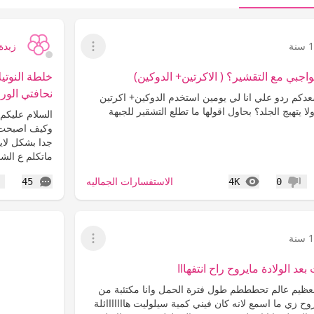
نة
زبدة 7
عرض القائمة
جبي مع التقشير؟ ( الاكرتين+ الدوكين)
خلطة النوتي
نحافتي الور 
سعدكم ردو علي انا لي يومين استخدم الدوكين+ اكرتين
 يتهيج الجلد؟ بحاول اقولها ما تطلع التشقير للجبهة
السلام عليكم
وكيف اصبحت ,
ماتكلم ع الش
المشاهدات
التعليقات
الاستفسارات الجماليه
45
4K
0
عدم إعجاب
إع
نة
عرض القائمة
عد الولادة مايروح راح انتفهااا
 العظيم عالم تحطططم طول فترة الحمل وانا مكتئبة من
وح زي ما اسمع لانه كان فيني كمية سيلوليت هااااااائلة