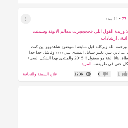
7
•
11 سنة
عرض القائمة
لا وزبدة الفول اللي فججججرت معالم الانوثة وسمنت
اثية،، ارشادات
 ورحمة الله وبركاته قبل متابعة الموضوع شاهدووو اين كنت
,,, ثاني شي تغيير ستايل المنتدى سيءءءء وفاشل جدا جدا
جدا بشكل لايطاق بتاتا البتة مو معقول !! 2015 والمنتدى بهذا الشكل السيء
كل حتى في طريقة...
المزيد
المشاهدات
علاج السمنة والنحافة
123K
0
1
جاب
عدم إعجاب