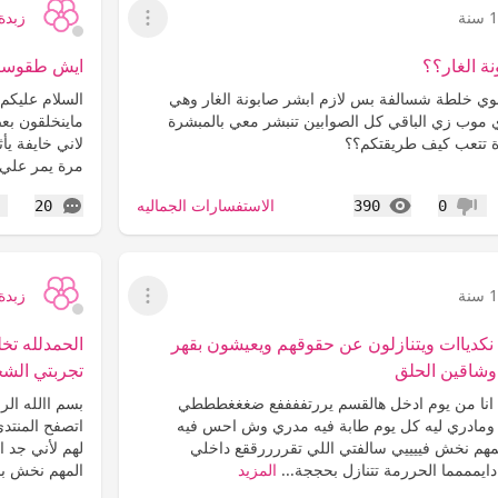
نة
زبدة 7
عرض القائمة
ة الغار؟؟
ايش طقوسكم
وي خلطة شسالفة بس لازم ابشر صابونة الغار وهي
السلام عليكم
ذي موب زي الباقي كل الصوابين تنبشر معي بالمبشرة
ماينخلقون بع
يدة تتعب كيف طريقتكم؟؟
مرة يمر علي 
المشاهدات
التعليقات
الاستفسارات الجماليه
20
390
0
عدم إعجاب
إع
نة
زبدة 7
عرض القائمة
كدياات ويتنازلون عن حقوقهم ويعيشون بقهر
الحمدلله تخ
وشاقين الحلق
تجربتي الش
ت انا من يوم ادخل هالقسم يررتففففع ضغغغطططي
بسم االله ال
ادري ليه كل يوم طابة فيه مدري وش احس فيه
اتصفح المنتد
هم نخش فييييي سالفتي اللي تقررررققع داخلي
لهم لأني جد ا
ه دايمممما الحررمة تتنازل بحججة...
المزيد
المهم نخش بال