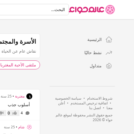
البحث
البحث…
الرئيسية
الأسرة والمجتم
نقاش عام عن الحياة ا
نشط حاليًا
ملتقى الأحبة المغتربا
متداول
مغتربة
•
25 سنة
شروط الاستخدام
•
سياسة الخصوصية
•
اتفاقية ترخيص المستخدم
•
أعلن
أسلوب جذب
معنا
•
اتصل بنا
0
4
جميع حقوق النشر محفوظة لموقع عالم
إعجاب
عدم 
حواء © 2026
شام
•
25 سنة