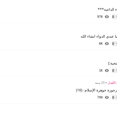
 الداعية***
0
976
إعجاب
عندي الدواء انشاء الله
0
6K
إعجاب
حية:)
0
1K
إعجاب
 الأهدل
•
25 سنة
رجوزة جوهرة الإسلام- (16)
0
799
إعجاب