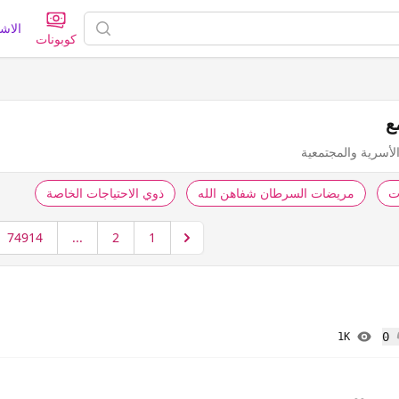
الاش
كوبونات
ع
لأسرية والمجتمعية
ت
مريضات السرطان شفاهن الله
ذوي الاحتياجات الخاصة
74914
...
2
1
0
1K
إعجاب