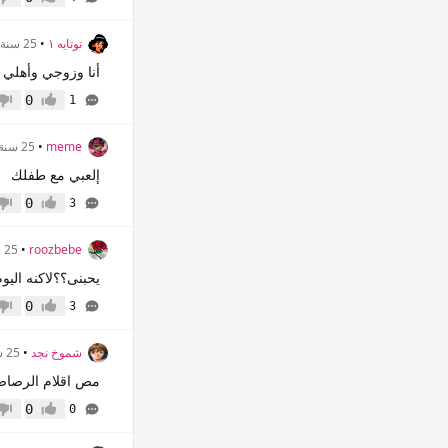
إعجاب
عدم 
توتايه ١
•
25 سنة
أنا وزوجي وأهلي و..
0
1
إعجاب
عدم 
meme
•
25 سنة
إلعبي مع طفلك
0
3
إعجاب
عدم 
roozbebe
•
25 سنة
يحبنى؟؟لاكنه اليو
0
3
إعجاب
عدم 
شموخ نجد
•
25 سنة
مص اقلام الرصاص
0
0
إعجاب
عدم 