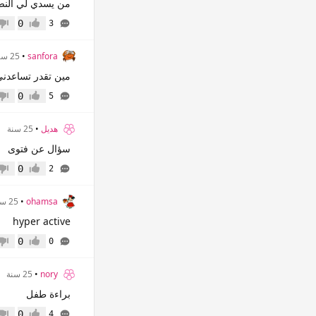
من يسدي لي النصي
0
3
إعجاب
عدم 
sanfora
•
25 سنة
مين تقدر تساعدني
0
5
إعجاب
عدم 
هديل
•
25 سنة
سؤال عن فتوى
0
2
إعجاب
عدم 
ohamsa
•
25 سنة
hyper active
0
0
إعجاب
عدم 
nory
•
25 سنة
براءة طفل
0
4