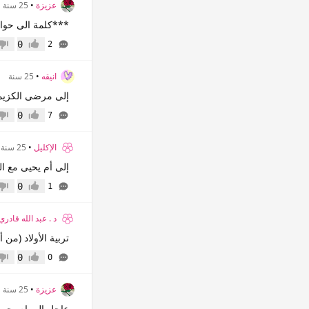
عزيزة
•
25 سنة
***كلمة الى حواء
0
2
إعجاب
عدم 
انيقه
•
25 سنة
إلى مرضى الكزيما 
0
7
إعجاب
عدم 
الإكليل
•
25 سنة
إلى أم يحيى مع الت
0
1
إعجاب
عدم 
د . عبد الله قادري
تربية الأولاد (من أ
0
0
إعجاب
عدم 
عزيزة
•
25 سنة
عاجل الى ام يحي