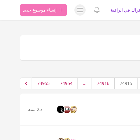
عرض قائمة المستخدم
عرض الإشعارات
تراك في الراقية
إنشاء موضوع جديد
74955
74954
...
74916
74915
25 سنة