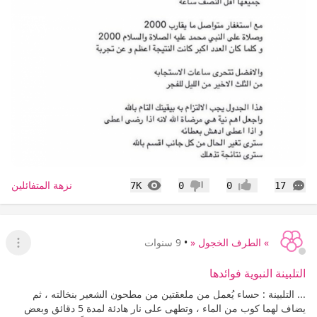
التعليقات
المشاهدات
نزهة المتفائلين
7K
0
0
17
إعجاب
عدم إعجاب
» الطرف الخجول «
•
9 سنوات
عرض ا
التلبينة النبوية فوائدها
... التلبينة : حساء يُعمل من ملعقتين من مطحون الشعير بنخالته ، ثم
يضاف لهما كوب من الماء ، وتطهى على نار هادئة لمدة 5 دقائق وبعض