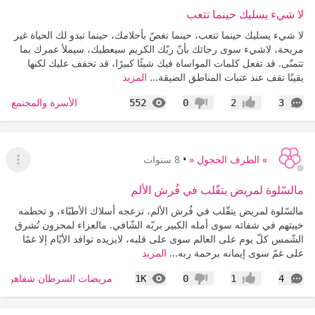
لا شيء يسليك حينما تتعب
لا شيء يسليك حينما تتعب، حينما تغصّ بأحلامك، حينما تبدو لك الحياة غير
مريحة، لاشيء سوى رجائك بأنّ ربّك الكريم سيعطيك، سيملأ عمرك بما
تتمنّى. ‏قد تفعل كلمات المواساة فيك شيئًا كبيرًا، قد تخفف عليك لكنها
يقينًا تقف عند عتبات المناطق الضيقة...
المزيد
التعليقات
المشاهدات
الأسرة والمجتمع
552
0
2
3
إعجاب
عدم إعجاب
» الطرف الخجول «
•
8 سنوات
عرض ا
مالسّلوة لمريض يتقّلب في فُرش الألم
مالسّلوة لمريض يتقّلب في فُرش الألم، تزعجه أسلاك الأطبّاء، و تحطمه
خيبتهم في شفائه سوى أمله الكبير بربّه الشّافي. ‏مالعزاء لمحزون تُشرق
الشّمس كلّ يوم على العالم سوى على قلبه، لايزيده توافد الأيّام إلا غمًا
على غمّ سوى إيمانه برحمة ربه...
المزيد
التعليقات
المشاهدات
مريضات السرطان شفاهن ال
1K
0
1
4
إعجاب
عدم إعجاب