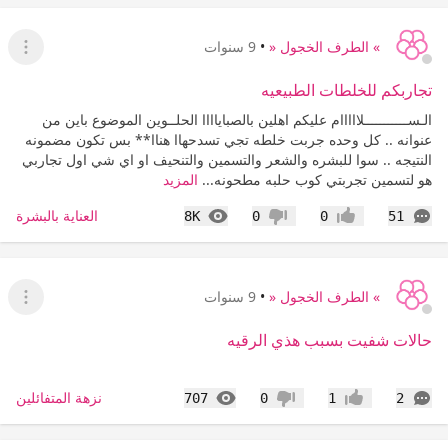
» الطرف الخجول «
•
9 سنوات
عرض ا
تجاربكم للخلطات الطبيعيه
الـســـــــــــلااااام عليكم اهلين بالصباياااا الحلــوين الموضوع باين من
عنوانه .. كل وحده جربت خلطه تجي تسدحهاا هناا** بس تكون مضمونه
النتيجه .. سوا للبشره والشعر والتسمين والتنحيف او اي شي اول تجاربي
هو لتسمين تجربتي كوب حلبه مطحونه...
المزيد
التعليقات
المشاهدات
العناية بالبشرة
8K
0
0
51
إعجاب
عدم إعجاب
» الطرف الخجول «
•
9 سنوات
عرض ا
حالات شفيت بسبب هذي الرقيه
التعليقات
المشاهدات
نزهة المتفائلين
707
0
1
2
إعجاب
عدم إعجاب