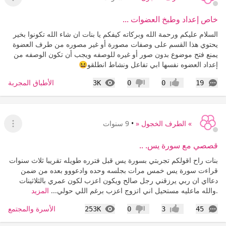
عرض ا
خاص إعداد وطبخ العضوات ...
السلام عليكم ورحمة الله وبركاته كيفكم يا بنات ان شاء الله تكونوا بخير
يحتوي هذا القسم على وصفات مصورة أو غير مصوره من طرف العضوة
يمنع فتح موضوع بدون صور أو غيره للوصفه ويجب أن تكون الوصفه من
إعداد العضوه نفسها ابي تفاعل ونشاط انطلقو😆
التعليقات
المشاهدات
الأطباق المجربة
3K
0
0
19
إعجاب
عدم إعجاب
» الطرف الخجول «
•
9 سنوات
عرض ا
قصصي مع سورة يس. ..
بنات راح اقولكم تجربتي بسورة يس قبل فترره طويله تقريبا ثلاث سنوات
قراءت سورة يس خمس مرات بجلسه وحده وادعووو بعده من ضمن
دعااي ان ربي يرزقني رجل صالح ويكون اعزب لكون عمري بالثلاثينات
.والله ماعليه مستحيل اني اتزوج اعزب برغم اللي حولي...
المزيد
التعليقات
المشاهدات
الأسرة والمجتمع
253K
0
3
45
إعجاب
عدم إعجاب