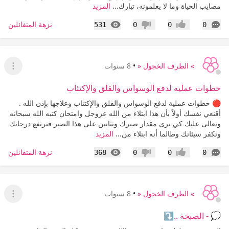
مصايب الحياة وما لا يعلمونه، تبارك...
المزيد
التعليقات
المشاهدات
نزهة المتفائلين
531
0
0
0
إعجاب
عدم إعجاب
» الطرف الخجول «
•
8 سنوات
عرض ا
خطوات عمليه لدفع الوسواس والقلق والإكتئاب
🔴 خطوات عملية لدفع الوسواس والقلق والإكتئاب وعلاجها بإذن الله .
أقنعي نفسك أولاً بأن هذا ابتلاء من الله عزوجل وامتحان كتبه الله سبحانه
وتعالى عليك كي يرى مقدار صبرك وتثابين على هذا الصبر فترتفع درجاتك
وتكفر سيئاتك وطالما أنه ابتلاء من...
المزيد
التعليقات
المشاهدات
نزهة المتفائلين
368
0
0
0
إعجاب
عدم إعجاب
» الطرف الخجول «
•
8 سنوات
عرض ا
💭 - الصبخة ..⤵️