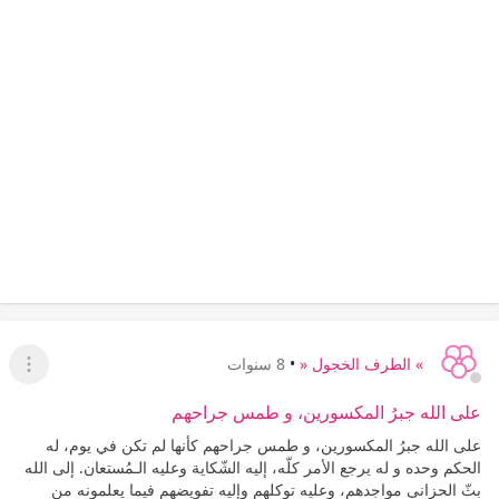
» الطرف الخجول «
•
8 سنوات
عرض ا
على الله جبرُ المكسورين، و طمس جراحهم
على الله جبرُ المكسورين، و طمس جراحهم كأنها لم تكن في يوم، له
الحكم وحده و له يرجع الأمر كلّه، إليه الشّكاية وعليه الـمُستعان. ‏إلى الله
بثّ الحزانى مواجدهم، وعليه توكلهم وإليه تفويضهم فيما يعلمونه من