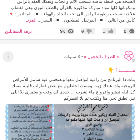
الصبخه هي خلطة ماصه تسحب الالم و تجذب وتفكك العقد بالراس
ومكوناتها كلها مواد مباركه مذكورة بالقرآن والطب النبوي وهي اعشاب
علاجية تسحب رطوبة الراس الي تحت الجلد والهواء.. ◾- المقادير : 🔻 -
كأس من التالي : ◾- القرنفل المطحون . ◾- السدر...
المزيد
التعليقات
المشاهدات
نزهة المتفائلين
9K
0
1
0
إعجاب
عدم إعجاب
» الطرف الخجول «
•
8 سنوات
عرض ا
هـــنــــاٱ 👇
بنات ذا البرنامج من راقيه اتواصل معها ونصحتني فيه شامل للأمراض
الروحيه واذا عندك زيت ومسك اخلطيهم مع بعض قطرات قليله مسك
كل ليله تدهنو واقرو ع ماء لشرب ... حددي لك وقت واستمري يلا اللي
تبي تطبق تجي هنا وتكتب تم يلا انتظركم