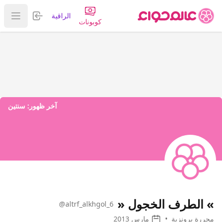
تسجيل الدخول
الراقية
عرض ا
كوبونات
آخر ظهور:
سنتين
» الطرف الخجول «
@altrf_alkhgol_6
محررة برونزية
•
مارس 2013