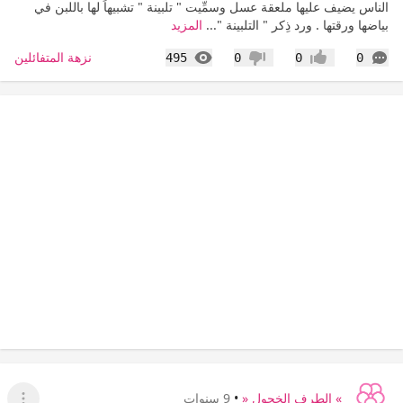
الناس يضيف عليها ملعقة عسل وسمِّيت " تلبينة " تشبيهاً لها باللبن في
بياضها ورقتها . ورد ذِكر " التلبينة "...
المزيد
التعليقات
المشاهدات
نزهة المتفائلين
495
0
0
0
إعجاب
عدم إعجاب
» الطرف الخجول «
•
9 سنوات