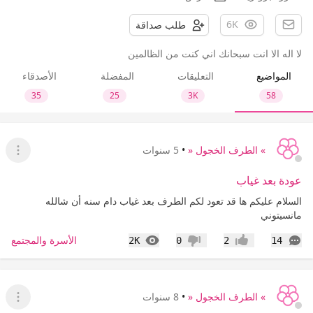
6K
طلب صداقة
لا اله الا انت سبحانك اني كنت من الظالمين
المواضيع
التعليقات
المفضلة
الأصدقاء
35
25
3K
58
» الطرف الخجول «
•
5 سنوات
عرض ا
عودة بعد غياب
السلام عليكم ها قد تعود لكم الطرف بعد غياب دام سنه أن شالله
مانسيتوني
التعليقات
المشاهدات
الأسرة والمجتمع
2K
0
2
14
إعجاب
عدم إعجاب
» الطرف الخجول «
•
8 سنوات
عرض ا