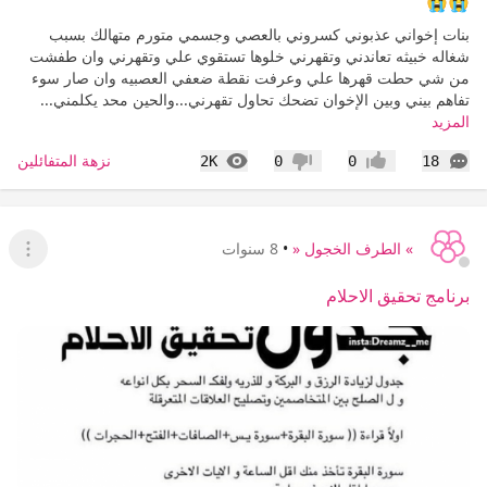
😭😭
بنات إخواني عذبوني كسروني بالعصي وجسمي متورم متهالك بسبب
شغاله خبيثه تعاندني وتقهرني خلوها تستقوي علي وتقهرني وان طفشت
من شي حطت قهرها علي وعرفت نقطة ضعفي العصبيه وان صار سوء
تفاهم بيني وبين الإخوان تضحك تحاول تقهرني...والحين محد يكلمني...
المزيد
التعليقات
المشاهدات
نزهة المتفائلين
2K
0
0
18
إعجاب
عدم إعجاب
» الطرف الخجول «
•
8 سنوات
عرض ا
برنامج تحقيق الاحلام