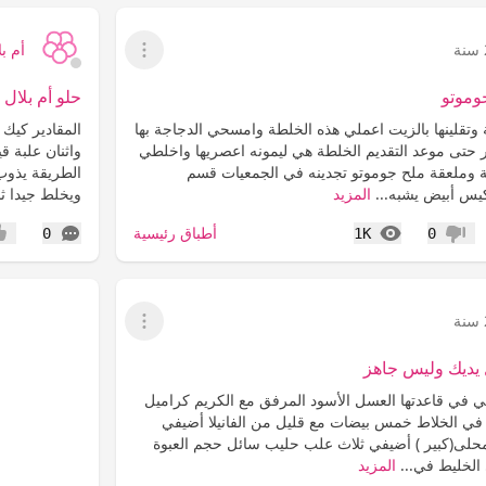
أم بل
عرض القائمة
وموتو
حلو أم بلال 
وتقلينها بالزيت اعملي هذه الخلطة وامسحي الدجاجة بها
ر حتى موعد التقديم الخلطة هي ليمونه اعصريها واخلطي
واثنان علبة ق
 وملعقة ملح جوموتو تجدينه في الجمعيات قسم
الطريقة يذوب
كيس أبيض يشبه...
المزيد
ويخلط جيدا ث
المشاهدات
التعليقات
أطباق رئيسية
0
1K
0
عدم إعجاب
إعج
عرض القائمة
يديك وليس جاهز
في قاعدتها العسل الأسود المرفق مع الكريم كراميل
ي الخلاط خمس بيضات مع قليل من الفانيلا أضيفي
حلى(كبير ) أضيفي ثلاث علب حليب سائل حجم العبوة
 الخليط في...
المزيد