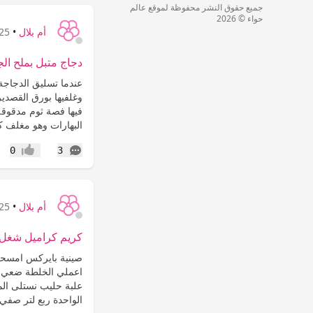
جميع حقوق النشر محفوظة لموقع عالم
حواء © 2026
أم بلال
•
25 سنة
دجاج متبل بملح الج
عندما تسليق الدجاجة 
وغلفيها بورق القصدي
فيها فصة ثوم مدقوقة
البهارات وهو مغلف 
التعليقات
0
3
إعجاب
أم بلال
•
25 سنة
كريم كراميل شغل 
صينية بايركس امسحي 
اعملي الخلطة ضعي ف
علبة حليب نستلى الم
الواحدة ربع لتر صفي