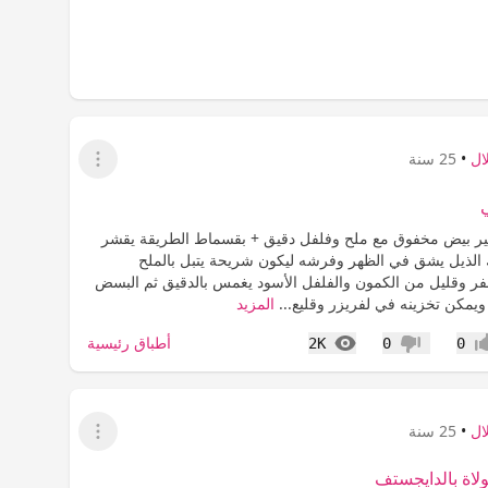
ال
•
25 سنة
عرض القائمة
ير بيض مخفوق مع ملح وفلفل دقيق + بقسماط الطريقة يقشر
ك الذيل يشق في الظهر وفرشه ليكون شريحة يتبل بالملح
فر وقليل من الكمون والفلفل الأسود يغمس بالدقيق ثم البسض
ويمكن تخزينه في لفريزر وقليع...
المزيد
المشاهدات
أطباق رئيسية
2K
0
0
اب
عدم إعجاب
ال
•
25 سنة
عرض القائمة
اة بالدايجستف