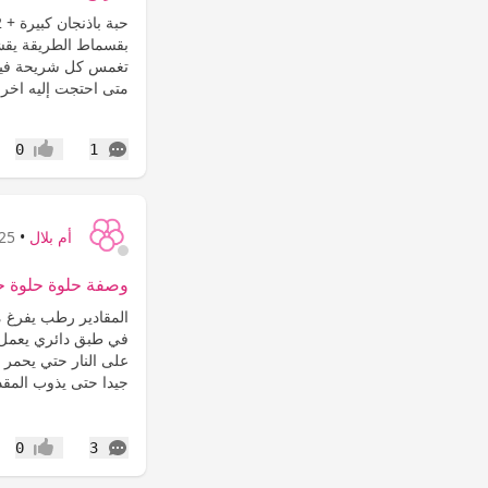
بقسماط الطريقة يقشر
تغمس كل شريحة فيالق
متى احتجت إليه اخرجي
التعليقات
0
1
إعجاب
أم بلال
•
25 سنة
وصفة حلوة حلوة ح
المقادير رطب يفرغ 
في طبق دائري يعمل 
على النار حتي يحمر 
جيدا حتى يذوب المقدا
التعليقات
0
3
إعجاب