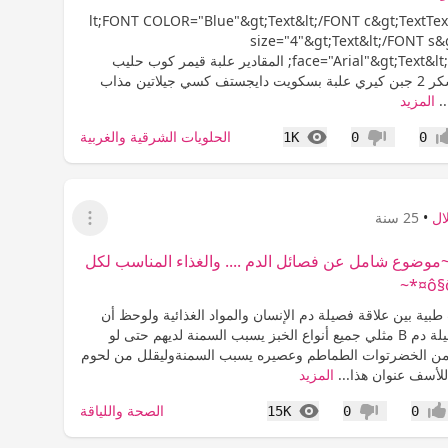
&lt;FONT COLOR="Blue"&gt;Text&lt;/FONT c&gt;TextTe
size="4"&gt;Text&lt;/FONT s&
face="Arial"&gt;Text&lt;/FONT f&gt; المقادير علبة قيمر كوب حليب
نصف كوب سكر 2 جبن كيري علبة بسكويت دايجستف كسي جيلاتين مذاب
.
المزيد
المشاهدات
الحلويات الشرقية والغربية
1K
0
0
اب
عدم إعجاب
ال
•
25 سنة
عرض القائمة
ô§¤*~موضوع شامل عن فصائل الدم .... والغذاء المناسب لكل
ية بين علاقة فصيلة دم الإنسان والمواد الغذائية ولوحظ أن
من لديهم فصيلة دم B مثلي جميع أنواع الخبز يسبب السمنة لديهم حتى لو
من الخضرتوات الطماطم وعصيره يسبب السمنةوليقلل من لحوم
للأسف عنوان هذا...
المزيد
المشاهدات
الصحة واللياقة
15K
0
0
جاب
عدم إعجاب