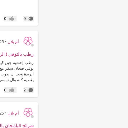
التعليقات
0
0
إعجاب
أم بلال
•
25 سنة
رطب بالتوفي ( ال
رطب إحشيه جبن كير
توفي فنجان سكر مع 
الزبدة وبعد أن يذو
يغطيه كله وال تمسي
التعليقات
0
2
إعجاب
أم بلال
•
25 سنة
شرائح الباذنجان ب