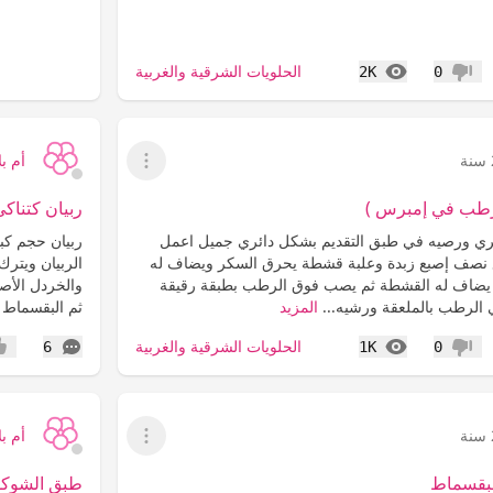
المشاهدات
الحلويات الشرقية والغربية
2K
0
عدم إعجاب
أم بل
عرض القائمة
رطب في إمبرس )
ربيان كتناكي
ي ورصيه في طبق التقديم بشكل دائري جميل اعمل
ربيان حجم كب
نصف إصبع زبدة وعلبة قشطة يحرق السكر ويضاف له
الربيان ويتر
ب يضاف له القشطة ثم يصب فوق الرطب بطبقة رقيقة
والخردل الأص
 الرطب بالملعقة ورشيه...
المزيد
ثم البقسماط 
المشاهدات
التعليقات
الحلويات الشرقية والغربية
6
1K
0
عدم إعجاب
إعج
أم بل
عرض القائمة
البقسماط
طبق الشوكول