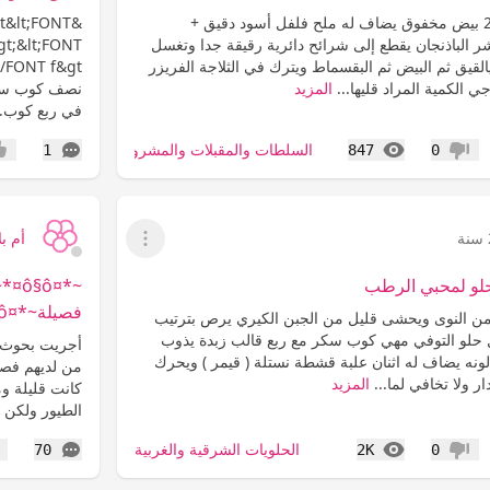
حبة باذنجان كبيرة + 2 بيض مخفوق يضاف له ملح فلفل أسود دقيق +
xt&lt;FONT
 الباذنجان يقطع إلى شرائح دائرية رقيقة جدا وتغسل
gt;&lt;FONT
يق ثم البيض ثم البقسماط ويترك في الثلاجة الفريزر
 الكمية المراد قليها...
المزيد
في ربع كوب..
المشاهدات
التعليقات
السلطات والمقبلات والمشروبات
1
847
0
عدم إعجاب
إعج
أم بل
عرض القائمة
لو لمحبي الرطب
~*¤ô
فصيلة~*¤ô§ô¤*~
من النوى ويحشى قليل من الجبن الكيري يرص بترتيب
حلو التوفي مهي كوب سكر مع ربع قالب زبدة يذوب
أجريت بحوث طب
لونه يضاف له اثنان علبة قشطة نستلة ( قيمر ) ويحرك
ر ولا تخافي لما...
المزيد
كانت قليلة و
الطيور ولكن 
المشاهدات
التعليقات
الحلويات الشرقية والغربية
70
2K
0
عدم إعجاب
إع