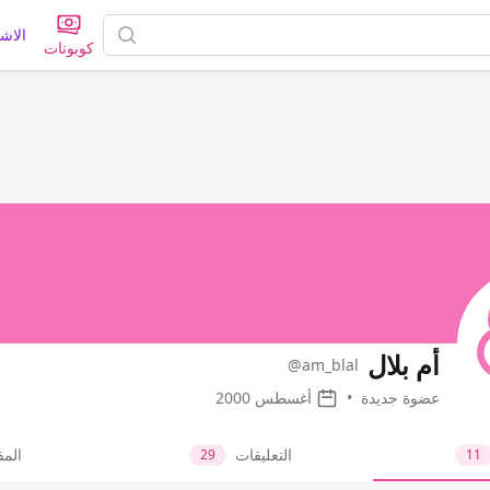
الاش
كوبونات
أم بلال
@am_blal
عضوة جديدة
•
أغسطس 2000
التعليقات
الم
29
11