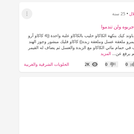
ال
•
25 سنة
عرض القائمة
جربوه ولن تندموا
المقادير كيك باوند كيك بنكهة الكاكاو حليب بالكاكاو علبة واحدة ((4 كاكاو آرو
يمرو ملعقة عسل وملعقة زبدة)) كاكاو فليك مبشور وجوز الهند
 في حمام مائي الكاكاو مع الزبدة والعسل ثم يضاف له القيمر
م يرفع عن...
المزيد
المشاهدات
الحلويات الشرقية والغربية
2K
0
0
اب
عدم إعجاب