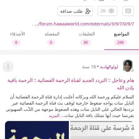
2K
طلب صداقة
.
forum.hawaaworld.com/externals/3/9/7/0/9/7/…
المواضيع
التعليقات
المفضلة
الأصدقاء
6
0
3K
296
لولوالهادية
•
16 سنة
عرض ا
هام وعاجل :: التردد الجديد لقناة الرحمة الفضائية :: الرحمة باقية
بإذن الله
السلام عليكم ورحمة الله وبركاته أعلنت إدارة قناة الرحمة الفضائية أن
النايل سات يواجه ضغوط خارجية لوقف بث قناة الرحمة الفضائية عبر
ترددها الحالي على النايل سات وهذه الضغوط موجهة من اللـُب الصهيوني
بفرنسا حيث أنها تمتلك باقة النايل سات...
المزيد