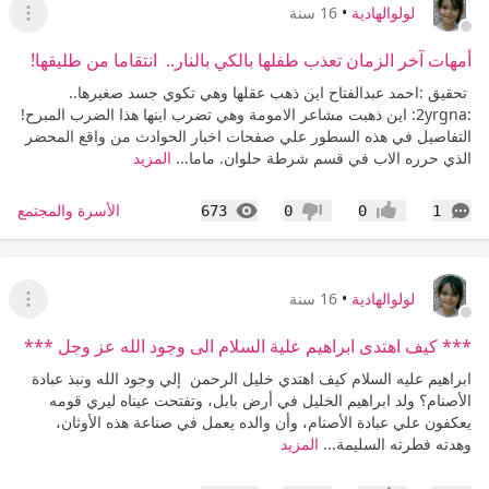
لولوالهادية
•
16 سنة
عرض ا
أمهات آخر الزمان تعذب طفلها بالكي بالنار‮.. ‬ انتقاما من طليقها‮!‬
‮ ‬تحقيق‮ :‬احمد عبدالفتاح اين ذهب عقلها وهي تكوي جسد صغيرها‮..
:angry2: ‬اين ذهبت مشاعر الامومة وهي تضرب ابنها هذا الضرب المبرح‮!‬
التفاصيل في هذه السطور علي صفحات اخبار الحوادث من واقع المحضر
الذي حرره الاب في قسم شرطة حلوان‮.‬ ماما...
المزيد
التعليقات
المشاهدات
الأسرة والمجتمع
673
0
0
1
إعجاب
عدم إعجاب
لولوالهادية
•
16 سنة
عرض ا
*** كيف اهتدى ابراهيم علية السلام الى وجود الله عز وجل ***
ابراهيم عليه السلام كيف اهتدي خليل الرحمن ‮ ‬إلي وجود الله ونبذ عبادة
الأصنام؟ ولد ابراهيم الخليل في أرض بابل،‮ ‬وتفتحت عيناه ليري قومه
يعكفون علي عبادة الأصنام،‮ ‬وأن والده يعمل في صناعة هذه الأوثان،‮
‬وهدته فطرته السليمة...
المزيد