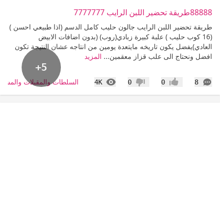
88888طريقة تحضير اللبن الرايب 7777777
طريقة تحضير اللبن الرايب جالون حليب كامل الدسم (اذا طبيعي احسن )
(16 كوب حليب ) علبة كبيرة زبادي(روب) (بدون اضافات الابيض
العادي)يفضل يكون تاريخه مايتعدة يومين من انتاجه عشان النتيجة تكون
افضل ونحتاج الى علب قزاز معقمين...
المزيد
+5
التعليقات
المشاهدات
السلطات والمقبلات والمشر
4K
0
0
8
إعجاب
عدم إعجاب