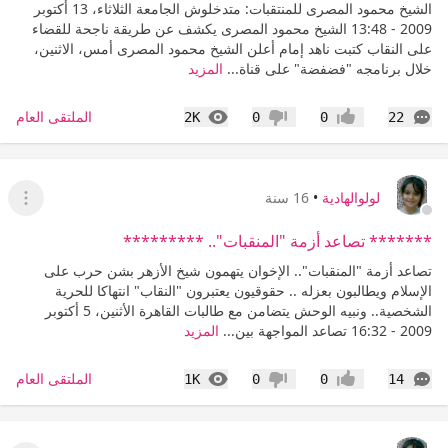
الشيخ محمود المصرى للمنتقبات: متدخلوش الجامعة الثلاثاء، 13 أكتوبر
2009 - 13:48 الشيخ محمود المصرى يكشف عن طريقة ناجحة للقضاء
على النقاب كتبت ناهد إمام أعلن الشيخ محمود المصرى أمس، الاثنين،
خلال برنامجه "فضفضة" على قناة...
المزيد
التعليقات
المشاهدات
الملتقى العام
2K
0
0
22
إعجاب
عدم إعجاب
لولوالهادية
•
16 سنة
عرض ا
******* تصاعد أزمة "المنقبات".. *********
تصاعد أزمة "المنقبات".. الإخوان يتهمون شيخ الأزهر بشن حرب على
الإسلام ويطالبون بعزله .. حقوقيون يعتبرون "النقاب" انتهاكا للحرية
الشخصية.. ونبيه الوحش يتضامن مع طالبات القاهرة الأثنين، 5 أكتوبر
2009 - 16:32 تصاعد المواجهة بين...
المزيد
التعليقات
المشاهدات
الملتقى العام
1K
0
0
14
إعجاب
عدم إعجاب