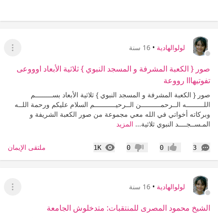
لولوالهادية
•
16 سنة
عرض ا
صور { الكعبة المشرفة و المسجد النبوي } ثلاثية الأبعاد اوووعى
تفوتيهااا رووعة
صور { الكعبة المشرفة و المسجد النبوي } ثلاثية الأبعاد بســـــــــم
اللـــــــــه الــرحمــــــــــن الــرحيـــــــــــم السلام عليكم ورحمة اللــه
وبركاته أخواتي في الله معي مجموعة من صور الكعبة الشريفة و
المـســجــــد النبوي ثلاثية...
المزيد
التعليقات
المشاهدات
ملتقى الإيمان
1K
0
0
3
إعجاب
عدم إعجاب
لولوالهادية
•
16 سنة
عرض ا
الشيخ محمود المصرى للمنتقبات: متدخلوش الجامعة