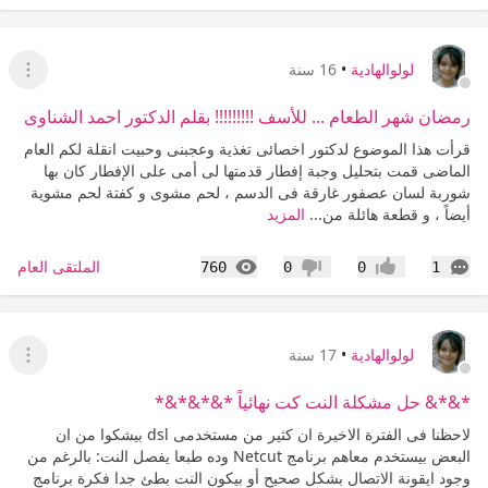
لولوالهادية
•
16 سنة
عرض ا
رمضان شهر الطعام ... للأسف !!!!!!!!! بقلم الدكتور احمد الشناوى
قرأت هذا الموضوع لدكتور اخصائى تغذية وعجبنى وحبيت انقلة لكم العام
الماضى قمت بتحليل وجبة إفطار قدمتها لى أمى على الإفطار كان بها
شوربة لسان عصفور غارقة فى الدسم ، لحم مشوى و كفتة لحم مشوية
أيضاً ، و قطعة هائلة من...
المزيد
التعليقات
المشاهدات
الملتقى العام
760
0
0
1
إعجاب
عدم إعجاب
لولوالهادية
•
17 سنة
عرض ا
*&*& حل مشكلة النت كت نهائياً *&*&*&*
لاحظنا فى الفترة الاخيرة ان كثير من مستخدمى dsl بيشكوا من ان
البعض بيستخدم معاهم برنامج Netcut وده طبعا يفصل النت: بالرغم من
وجود ايقونة الاتصال بشكل صحيح أو بيكون النت بطئ جدا فكرة برنامج