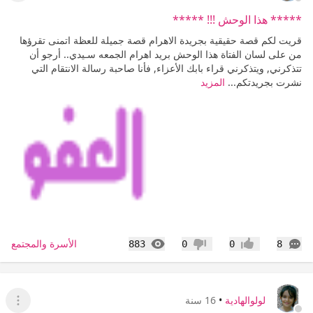
***** هذا الوحش !!! *****
قريت لكم قصة حقيقية بجريدة الاهرام قصة جميلة للعظة اتمنى تقرؤها
من على لسان الفتاة هذا الوحش بريد اهرام الجمعه سـيدي‏..‏ أرجو أن
تتذكرني‏,‏ ويتذكرني قراء بابك الأعزاء‏,‏ فأنا صاحبة رسالة الانتقام التي
نشرت بجريدتكم...
المزيد
التعليقات
المشاهدات
الأسرة والمجتمع
883
0
0
8
إعجاب
عدم إعجاب
لولوالهادية
•
16 سنة
عرض ا