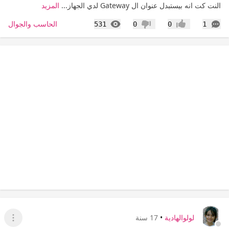
النت كت انه بيستبدل عنوان ال Gateway لدي الجهاز...
المزيد
التعليقات
المشاهدات
الحاسب والجوال
531
0
0
1
إعجاب
عدم إعجاب
لولوالهادية
•
17 سنة
عرض ا