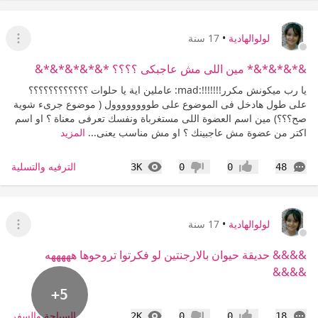
لولوالهادية
•
17 سنة
عرض ا
&*&*&*&* مين اللى مش عاجبكى ؟؟؟؟ *&*&*&*&*&
يا رب ميكونش مكرر!!!!!!!:mad: عاملين اية يا حلوات ؟؟؟؟؟؟؟؟؟؟؟؟
على طول هادخل فى الموضوع على طوووووووول ( موضوع جرىء شوية
صح؟؟؟) مين اسم العضوة اللى مستغرباة ونفسك تعرفى معناة ؟ او اسم
اكتر من عضوة مش عاجبينك ؟ او مش مناسب يعنى...
المزيد
التعليقات
المشاهدات
الترفيه والتسلية
3K
0
0
48
إعجاب
عدم إعجاب
لولوالهادية
•
17 سنة
عرض ا
&&&& حديقة حيوان بالارجنتين لو فكرتوا تروحوها هههههه
&&&&
+5
التعليقات
المشاهدات
السياحة والسفر
2K
0
0
18