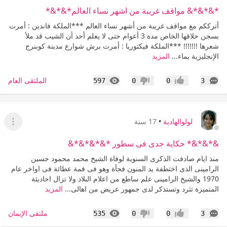
*&*&*& مواقف غريبة من اشهر نساء العالم*&*&*
أترككم مع مواقف غريبة من أشهر نساء العالم ***الملكة فاندين : أمرت
بسجن حلاقها الخاص مدة 3 أعوام حتى لا يعلم أحد أن الشيب قد ملأ
شعرها !!!!!!! ***الملكة فيكتوريا : أمرت برش شوارع مدينة كوبنرج
الإنجليزية بماء...
المزيد
التعليقات
المشاهدات
الملتقى العام
597
0
0
3
إعجاب
عدم إعجاب
لولوالهادية
•
17 سنة
عرض ا
&*&*&* حكاية جدى فى سطور *&*&*&*&
منذ ايام صادفت الذكرى السنوية لوفاة الشيخ محمد محمود حسين
الرامينى الذى اختطفة يد المنون فجأة وهو فى قمة عطائة فى اواخر عام
1970 والشيخ الرامينى علم ساطع من اعلام البلاد ولا تزال احاديثة
المتميزة تثرد وتستذكر لدى جمهور عريض من اهالى...
المزيد
التعليقات
المشاهدات
ملتقى الإيمان
535
0
0
3
إعجاب
عدم إعجاب