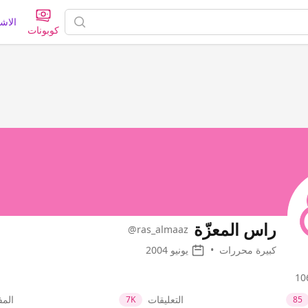
الاش
كوبونات
راس المعزّة
@ras_almaaz
كبيرة محررات
•
يونيو 2004
التعليقات
الم
7K
85