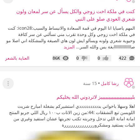
عرض ا
كنت في ملكة اخت زوجي والكل يسأل عن سر لمعان ولون
شعري العودي صلو على النبي
المهم ياصبايا انا اليوم في قمة السعادة والانبساط والسبب:icon28: كنت
في ملكة اخت زوجي وكل وحدة تقرب مني تسألني عن سر كثافة
وحيوية شعري ولونه ويسألو ايش لون هاي الصبغة والمشكلة اني اصلا مو
صاااااااااااااابغة بس والله السر...
المزيد
التعليقات
المشاهدات
العناية بالشعر
86K
0
0
422
إعجاب
عدم إعجاب
رشا كامل
•
15 سنة
عرض ا
بلييييييييييييييييييييز لاتردوني الله يخليكم
اهلا وسهلا باخواتي بدددددددددددي استشيركم بشغلة امبارح شريت
اللويسن تبع التشققات :44:من زين الاتات ب١٠٠ ريال اللي جربو المنتج
امانة امانة اللي تدخل وجربته تكتب تجربتها عشان استفيد وغيري من
البنات يستفيد ومشكروررررررررررررررة