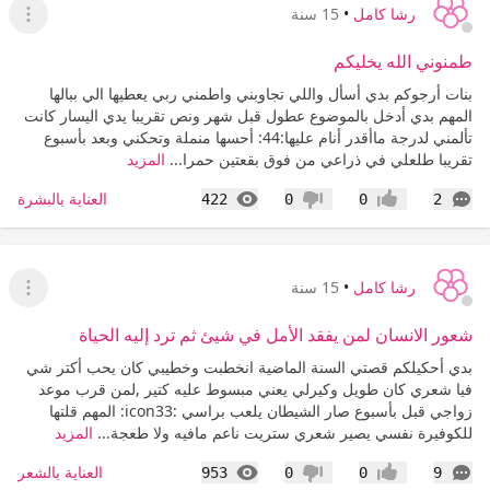
رشا كامل
•
15 سنة
عرض ا
طمنوني الله يخليكم
بنات أرجوكم بدي أسأل واللي تجاوبني واطمني ربي يعطيها الي ببالها
المهم بدي أدخل بالموضوع عطول قبل شهر ونص تقريبا يدي اليسار كانت
تألمني لدرجة ماأقدر أنام عليها:44: أحسها منملة وتحكني وبعد بأسبوع
تقريبا طلعلي في ذراعي من فوق بقعتين حمرا...
المزيد
التعليقات
المشاهدات
العناية بالبشرة
422
0
0
2
إعجاب
عدم إعجاب
رشا كامل
•
15 سنة
عرض ا
شعور الانسان لمن يفقد الأمل في شيئ ثم ترد إليه الحياة
بدي أحكيلكم قصتي السنة الماضية انخطبت وخطيبي كان يحب أكتر شي
فيا شعري كان طويل وكيرلي يعني مبسوط عليه كتير ,لمن قرب موعد
زواجي قبل بأسبوع صار الشيطان يلعب براسي :icon33: المهم قلتها
للكوفيرة نفسي يصير شعري ستريت ناعم مافيه ولا طعجة...
المزيد
التعليقات
المشاهدات
العناية بالشعر
953
0
0
9
إعجاب
عدم إعجاب