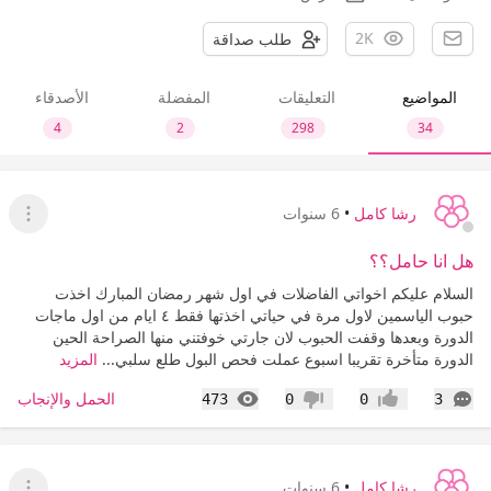
2K
طلب صداقة
المواضيع
التعليقات
المفضلة
الأصدقاء
4
2
298
34
رشا كامل
•
6 سنوات
عرض ا
هل انا حامل؟؟
السلام عليكم اخواتي الفاضلات في اول شهر رمضان المبارك اخذت
حبوب الياسمين لاول مرة في حياتي اخذتها فقط ٤ ايام من اول ماجات
الدورة وبعدها وقفت الحبوب لان جارتي خوفتني منها الصراحة الحين
الدورة متأخرة تقريبا اسبوع عملت فحص البول طلع سلبي...
المزيد
التعليقات
المشاهدات
الحمل والإنجاب
473
0
0
3
إعجاب
عدم إعجاب
رشا كامل
•
6 سنوات