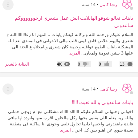
رشا كامل
•
14 سنة
عرض ا
يابنات تعالو شوفو الهايلايت ايش عمل بشعري ارجووووووكم
ساعدوني
السلام عليكم ورحمة الله وبركاته كيفكم يابنات .. المهم انا زعلااااااااانة ع
شعري واليوم خلاص فاض فيني قلت مالي الاخواتي في المنتدي بعد الله
المشكلة يابنات الطمع عواقبه وخيمة كان شعري ويامحلاه ع الحنة الي
عليها 3 سنين نعومة ولمعان...
المزيد
التعليقات
المشاهدات
العناية بالشعر
4K
0
0
13
إعجاب
عدم إعجاب
رشا كامل
•
14 سنة
عرض ا
يابنات ساعدوني والله تعبت !!!!!
اخواتي وحبيباتي السلام عليكم ااااااه اااااه مشكلتي مع ام زوجي حماتي
والله ربنا يعلم اللي بقلبي بحبها وكل مااحاول اقرب منها واتودد لها مافي
فايدة مابتقدرني واحسها دايما تحاول تلغي وجودي انا ساكنة في منطقة
بعيدة شوي عن اهلو بس كل اخر...
المزيد