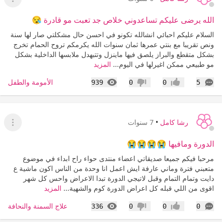
عرض ا
الله يرضى عليكم تساعدوني خلاص جد تعبت مو قادرة 😪
السلام عليكم احبائي انشالله تكونو في احسن حال مشكلتي صار لها سنة
ونص تقريبا مع بنتي عمرها ثمان سنوات الله يكرمكم تروح الحمام تخرج
بشكل متقطع والبراز يلصق فيها ماينزل وتتبهدل ملابسها الداخلية بشكل
مو طبيعي ممكن اغيرلها في اليوم...
المزيد
التعليقات
المشاهدات
الأمومة والطفل
939
0
0
5
إعجاب
عدم إعجاب
رشا كامل
•
7 سنوات
عرض ا
الدورة ومافيها 😭😭😭😭
مرحبا فيكم جميعا صديقاتي اعضاء منتدى حواء راح ابداء في موضوع
متعبني فترة وماني عارفة ايش اعمل انا وحدة من الناس اكون ماشية ع
دايت وتمام التمام وقبل لاتيجي الدورة تبدا الاعراض واحس كل شهر
اقوى من اللي قبله كل اعراض الدورة كوم والشهية...
المزيد
التعليقات
المشاهدات
علاج السمنة والنحافة
336
0
0
0
إعجاب
عدم إعجاب