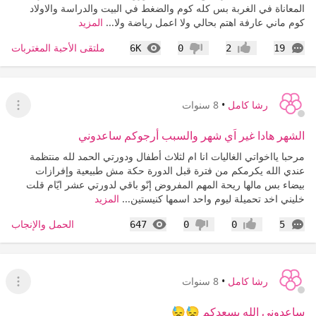
المعاناة في الغربة بس كله كوم والضغط في البيت والدراسة والاولاد
كوم ماني عارفة اهتم بحالي ولا اعمل رياضة ولا...
المزيد
التعليقات
المشاهدات
ملتقى الأحبة المغتربات
6K
0
2
19
إعجاب
عدم إعجاب
رشا كامل
•
8 سنوات
عرض ا
الشهر هادا غير اَي شهر والسبب أرجوكم ساعدوني
مرحبا يااخواتي الغاليات انا ام لثلاث أطفال ودورتي الحمد لله منتظمة
عندي الله يكرمكم من فترة قبل الدورة حكة مش طبيعية وإفرازات
بيضاء بس مالها ريحة المهم المفروض إنّو باقي لدورتي عشر ايّام قلت
خليني اخد تحميلة ليوم واحد اسمها كنيستين...
المزيد
التعليقات
المشاهدات
الحمل والإنجاب
647
0
0
5
إعجاب
عدم إعجاب
رشا كامل
•
8 سنوات
عرض ا
ساعدوني الله يسعدكم 😓😓