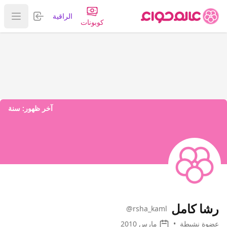
تسجيل الدخول
الراقية
عرض ا
كوبونات
آخر ظهور:
سنة
رشا كامل
@rsha_kaml
عضوة نشيطة
•
مارس 2010