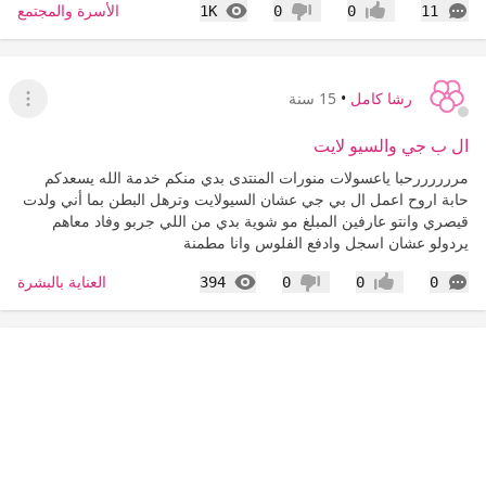
التعليقات
المشاهدات
الأسرة والمجتمع
1K
0
0
11
إعجاب
عدم إعجاب
رشا كامل
•
15 سنة
عرض ا
ال ب جي والسيو لايت
مررررررحبا ياعسولات منورات المنتدى بدي منكم خدمة الله يسعدكم
حابة اروح اعمل ال بي جي عشان السيولايت وترهل البطن بما أني ولدت
قيصري وانتو عارفين المبلغ مو شوية بدي من اللي جربو وفاد معاهم
يردولو عشان اسجل وادفع الفلوس وانا مطمنة
التعليقات
المشاهدات
العناية بالبشرة
394
0
0
0
إعجاب
عدم إعجاب