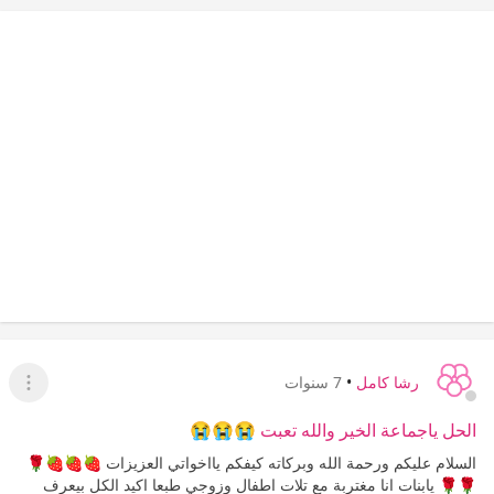
رشا كامل
•
7 سنوات
عرض ا
الحل ياجماعة الخير والله تعبت 😭😭😭
السلام عليكم ورحمة الله وبركاته كيفكم يااخواتي العزيزات 🍓🍓🍓🌹
🌹🌹 يابنات انا مغتربة مع تلات اطفال وزوجي طبعا اكيد الكل بيعرف