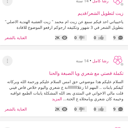
رشا كامل
•
14 سنة
عرض ا
زيت لتطويل الشعر/قديم
ياحبيباتي احد فيكم سمع عن زيت ام محمد " زيت العشبة الهندية الاصلي"
بتطويل الشعر في 3 شهور وتكثيفه ارجوكم ارفعو الموضوع للافادة
التعليقات
المشاهدات
العناية بالشعر
2K
0
0
9
إعجاب
عدم إعجاب
رشا كامل
•
14 سنة
عرض ا
تكملة قصتي مع شعري ويا الصبغة والحنا
السلام عليكم هذا موضوعي حق امس السلام عليكم ورحمة الله وبركاته
كيفكم يابنات .. المهم انا زعلااااااااانة ع شعري واليوم خلاص فاض فيني
قلت مالي الاخواتي في المنتدي بعد الله المشكلة يابنات الطمع عواقبه
وخيمة كان شعري ويامحلاه ع الحنة...
المزيد
التعليقات
المشاهدات
العناية بالشعر
2K
0
0
9
إعجاب
عدم إعجاب