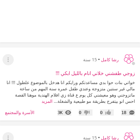
رشا كامل
•
15 سنة
عرض ا
زوجي طفشني خلاني انام بالليل ابكي !!!
خواتي بنات حوا بدي مساعدتكم ورايكم انا هدخل بالموضوع علطول !!! انا
مالي غير سنتين متزوجة وعندي طفل عمره سنة المهم من ساعة
ماتزوجني وهو معيشني كل يوم ع قناة زي افلام الهندية موهنا القصة
احس انو بيتفرج بطريقة مو طبيعية والشغلة...
المزيد
التعليقات
المشاهدات
الأسرة والمجتمع
3K
0
0
18
إعجاب
عدم إعجاب
رشا كامل
•
15 سنة