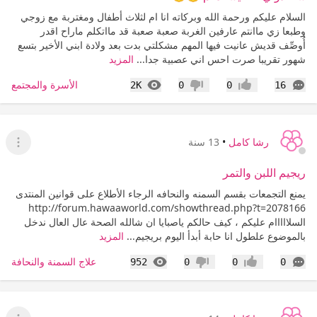
السلام عليكم ورحمة الله وبركاته انا ام لثلاث أطفال ومغتربة مع زوجي
وطبعا زي ماانتم عارفين الغربة صعبة صعبة قد مااتكلم ماراح اقدر
أُوصِّف قديش عانيت فيها المهم مشكلتي بدت بعد ولادة ابني الأخير بتسع
شهور تقريبا صرت احس اني عصبية جدا...
المزيد
التعليقات
المشاهدات
الأسرة والمجتمع
2K
0
0
16
إعجاب
عدم إعجاب
رشا كامل
•
13 سنة
عرض ا
ريجيم اللبن والتمر
يمنع التجمعات بقسم السمنه والنحافه الرجاء الأطلاع على قوانين المنتدى
http://forum.hawaaworld.com/showthread.php?t=2078166
السلااااام عليكم ، كيف حالكم ياصبايا ان شالله الصحة عال العال ندخل
بالموضوع علطول انا حابة أبدأ اليوم بريجيم...
المزيد
التعليقات
المشاهدات
علاج السمنة والنحافة
952
0
0
0
إعجاب
عدم إعجاب