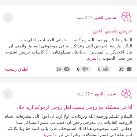
شمس الحور
•
22 سنة
عرض ا
جريش شمس الحور.
السلام عليكن ورحمة الله وبركاته.... اخواتى الحبيبات يااحلى بنات ...
اليكن طريقة الجريش التى وعدتكن به فى موضوعي السابق واتمنى ان
ينال اعجابكن... المقادير: - دجاجتان مسلوقتان. - 3 كاسات جريش اشتريه
من محل الحبوب...
المزيد
التعليقات
المشاهدات
أطباق رئيسية
5K
0
0
35
إعجاب
عدم إعجاب
شمس الحور
•
22 سنة
عرض ا
أنا فى مشكله مع زوجي بسبب اهل زوجي ارجوكم اريد حلا.
السلام عليكم ورحمة الله وبركاته... اولا اريد ان اقول الى مشرفات الحياة
الزوجيه الغاليات بان معرفى رفض ان اكتب فى قسم المشاكل مما
جعلنى اكتب موضوعي هنا لذلك استميحكم عذرا بانى كتبته هنا وبامكانكم
انتم نقله الى قسم المشكلات رغم اننى لن...
المزيد