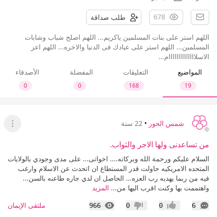
678
طلب صداقة
اللهم استر على بنات المسلمين ياكريم... اللهم اصلح شباب وشابات
المسلمين... اللهم استر على عبادك فى الدنيا والاخره... اللهم اعز
الاسلاااااااااااااام...
المواضيع
التعليقات
المفضلة
الأصدقاء
0
0
168
19
شمس الحور
•
22 سنة
عرض ا
من تساعدنى ولها الاجر والثواب.
السلام عليكم ورحمة الله وبركاته.... اخواتى... على مدى وجودي بالولايات
المتحده الامريكيه حاولت قدر المستطاع ان اتحدث عن الاسلام وارغب
فيه من ربما يهديه رب العزه... الحاصل ان لدي جاره طاعنه بالسن...
واهتممت بها وكنت اقرب اليها من...
المزيد
التعليقات
المشاهدات
ملتقى الإيمان
966
0
0
6
إعجاب
عدم إعجاب