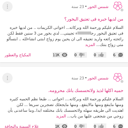
شمس الحور
•
23 سنة
عرض ا
من لديها خبره فى تعتيق البخور؟
السلام عليكم ورحمة الله وبركاته... اخواتى الكريمات .. من لديها خبره
فى تعتيق البخور رجااااااااااااء تجيبنى... لدي بخور من 3 سنين فقط لكن
رائحته رائعه واريد تعتيقه الى ان يحين يوم زواج ابنتى انشاءلله .. ابتسألو
متى زواج بنتك...
المزيد
التعليقات
المشاهدات
المكياج والعطور
11K
0
0
6
إعجاب
عدم إعجاب
شمس الحور
•
23 سنة
عرض ا
حميه اكلها لذيذ ولاتحسسك بانك محرومه.
السلام عليكم ورحمة الله وبركاته.... اخواتى ... طبعا نظم الحميه كثيره
ومنها ماينفع ومنها مالاينفع.. ومنها مايجعلك تضجرين سريعا ... لكن
اهتديت الى طريقه سهله ولاتحسسك بانك مختلفه ابدا..وما ساعدنى بأن
زوجي من شجعنى عليها من باب...
المزيد
التعليقات
المشاهدات
علاج السمنة والنحافة
1K
0
0
6