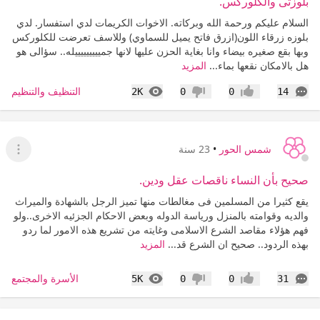
بلوزتى والكلوركس.
السلام عليكم ورحمة الله وبركاته. الاخوات الكريمات لدي استفسار. لدي
بلوزه زرقاء اللون(ازرق فاتح يميل للسماوي) وللاسف تعرضت للكلوركس
وبها بقع صغيره بيضاء وانا بغاية الحزن عليها لانها جميييييييييله.. سؤالى هو
هل بالامكان نقعها بماء...
المزيد
التعليقات
المشاهدات
التنظيف والتنظيم
2K
0
0
14
إعجاب
عدم إعجاب
شمس الحور
•
23 سنة
عرض ا
صحيح بأن النساء ناقصات عقل ودين.
يقع كثيرا من المسلمين فى مغالطات منها تميز الرجل بالشهادة والميراث
والديه وقوامته بالمنزل ورياسة الدوله وبعض الاحكام الجزئيه الاخرى..ولو
فهم هؤلاء مقاصد الشرع الاسلامى وغايته من تشريع هذه الامور لما ردو
بهذه الردود.. صحيح ان الشرع قد...
المزيد
التعليقات
المشاهدات
الأسرة والمجتمع
5K
0
0
31
إعجاب
عدم إعجاب