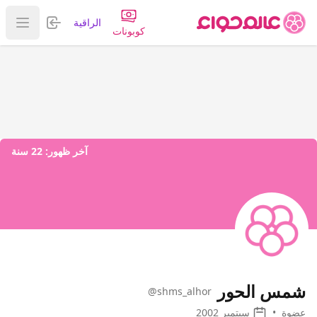
تسجيل الدخول
الراقية
عرض ا
كوبونات
آخر ظهور:
22 سنة
شمس الحور
@shms_alhor
عضوة
•
سبتمبر 2002