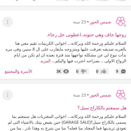
إعجاب
عدم إعجاب
شمس الحور
•
23 سنة
عرض ا
زوجها جاف وهي حنونه..اعطونى حل رجاء.
السلام عليكم ورحمة الله وبركاته... اخواتى الكريمات تقيم معي هنا
بالغربه صديقه تعرفت عليها ومتزوجه مايقارب على ال 8 سنين وفى مره
بدأت تبوح لي عن مشكله تواجهها منذ فترة بعيده ان لم تكن من ايام
الزواج الاولى .. بصراحه احترت فيها واليكم...
المزيد
التعليقات
المشاهدات
الأسرة والمجتمع
3K
0
0
9
إعجاب
عدم إعجاب
شمس الحور
•
23 سنة
عرض ا
هل سمعتم بالكاراج سيل؟
السلام عليكم ورحمة الله وبركاته... اخواتى المغتربات هل سمعتم بما
يسمى بالكاراج سيل؟(GARAGE SALE) حين يفيض بيتك بالاشياء التى لم
تعودي تريدينها فما المعتاد منا فعله؟ منا من يتبرع به وهذا نادر . منا من