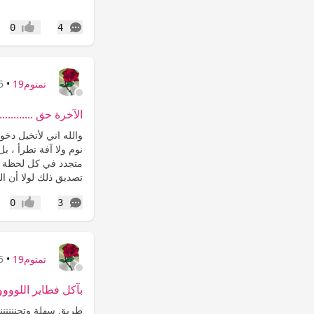
التعليقات
0
4
إعجاب
تمتوم19
•
25 
الآخرة حق ..............
والله اني لأتخيل دخو
نوم ولا آفة تطرأ ، ب
متجدد في كل لحظة إل
تصديق ذلك لولا أن ا
التعليقات
0
3
إعجاب
تمتوم19
•
25 
بآكل فطاير اللوووووووز
طريق سهلة وتجنننننننننن