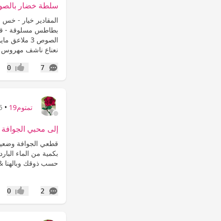
سلطة خضار بالصو
المقادير خيار - خس 
بطاطس مسلوقة - قلي
نعناع ناشف مهروس ا
التعليقات
0
7
إعجاب
تمتوم19
•
25 
إلى محبي الجوافة
قطعي الجوافة وضعيه
بكمية من الماء البارد
حسب ذوقك وبالهنا &lt;IMG...
التعليقات
0
2
إعجاب