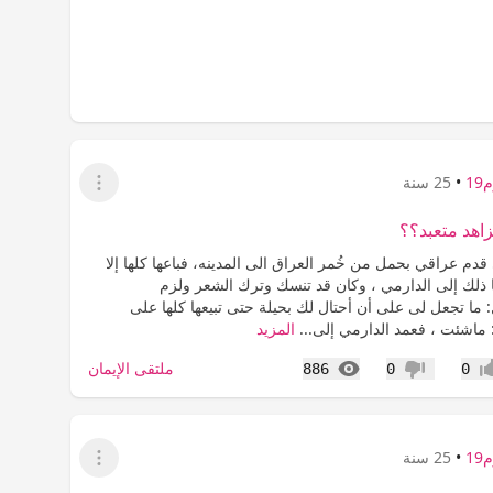
1
•
25 سنة
عرض القائمة
زاهد متعبد؟؟
دم عراقي بحمل من خُمر العراق الى المدينه، فباعها كلها إلا
 ذلك إلى الدارمي ، وكان قد تنسك وترك الشعر ولزم
ما تجعل لى على أن أحتال لك بحيلة حتى تبيعها كلها على
ماشئت ، فعمد الدارمي إلى...
المزيد
المشاهدات
ملتقى الإيمان
886
0
0
اب
عدم إعجاب
1
•
25 سنة
عرض القائمة