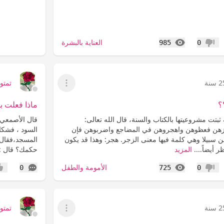
المشاهدات
العناية بالبشرة
985
0
عدم إعجاب
سنة
تمتوم9
عرض القائمة
؟
ماذا فعلت ب
بتت مشروعيتها بالكتاب والسنة، قال الله تعالى:
قال الأصمعي ق
وزهن فعظوهن واهجروهن في المضاجع واضربوهن فإن
السود ، فشكا
هن سبيلا وهي كلمة فيها معنى الزجر. هجر: وهذا قد يكون
المسجد،فقال: 
ر أيضاً....
المزيد
حكمك؟ قال : 
المشاهدات
التعليقات
الأمومة والطفل
0
725
0
عدم إعجاب
إعج
سنة
تمتوم9
عرض القائمة