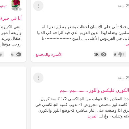
سنة
تمتوم9
عرض القائمة
أنا في حيرة 
 فعلا تأـي على الإنسان لحظات يشعر بعظيم نعم الله
مين وهداه لهذا الدين القويم الذي فيه الراحة في الدنيا
وأربعة أشهر و
لى في الفردوس الأعلى ..... آمين ------------------ يا
أطفال ويريد أ
د
زوجي مؤقتا إ
المشاهدات
التعليقات
الأسرة والمجتمع
6
1K
0
عدم إعجاب
إعج
سنة
عرض القائمة
ورن فليكس واللوز ............يم ....يم
طريقة سهلة ولذيذة جدا المقادير : 6 عبوات من الجالكسي 1/2 كاسة كورن
فليكس مجروش 1/2 كاسة لوز محمص مجروش 1- تذوب كمية الجالكسي في
حمام مائي حتى لاتحترق اذا وضعت على النار مباشرة 2-يوضع اللوز والكورن
ه وتقلب - وإذا...
المزيد