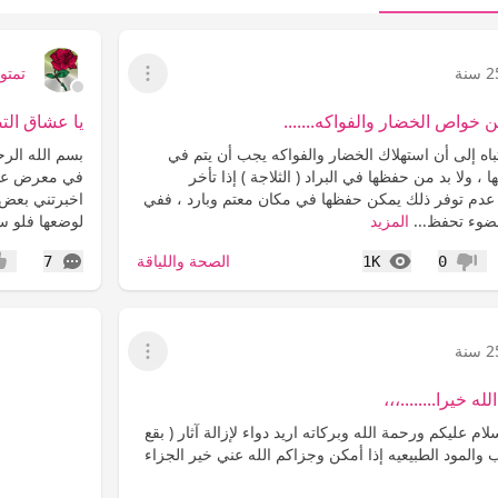
سنة
تمتوم9
عرض القائمة
 خواص الخضار والفواكه.......
يا عشاق الت
نتباه إلى أن استهلاك الخضار والفواكه يجب أن يتم في
بسم الله الر
 ولا بد من حفظها في البراد ( الثلاجة ) إذا تأخر
في معرض عشا
 عدم توفر ذلك يمكن حفظها في مكان معتم وبارد ، ففي
اخبرتني بعض ا
لضوء تحفظ...
المزيد
لوضعها فلو س
المشاهدات
التعليقات
الصحة واللياقة
7
1K
0
عدم إعجاب
إعج
سنة
عرض القائمة
 خيرا........،،،
ام عليكم ورحمة الله وبركاته اريد دواء لإزالة آثار ( بقع
والمود الطبيعيه إذا أمكن وجزاكم الله عني خير الجزاء