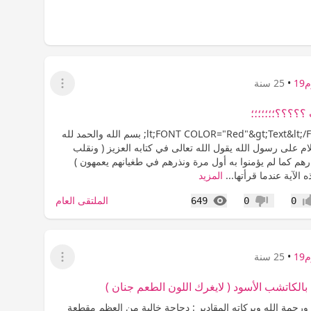
1
•
25 سنة
عرض القائمة
‍‍‍‍‍‍‍‍‍‍؛؛؛؛؛؛؛
&lt;FONT COLOR="Red"&gt;Text&lt;/FONT c&gt; بسم الله والحمد لله
ام على رسول الله يقول الله تعالى في كتابه العزيز ( ونقلب
رهم كما لم يؤمنوا به أول مرة ونذرهم في طغيانهم يعمهون )
الآية عندما قرأتها...
المزيد
المشاهدات
الملتقى العام
649
0
0
اب
عدم إعجاب
1
•
25 سنة
عرض القائمة
بالكاتشب الأسود ( لايغرك اللون الطعم جنان )
ورحمة الله وبركاته المقادير : دجاجة خالية من العظم مقطعة