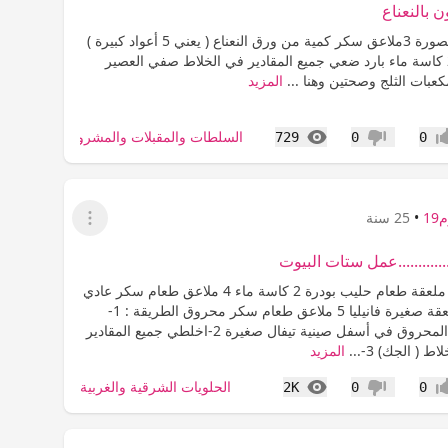
 بالنعناع
5 ليمونات معصورة 3ملاعق سكر كمية من ورق النعناع ( يعني 5 أعواد كبيرة )
الورق فقط 2 كاسة ماء بارد ضعي جميع المقادير في الخلاط صفي العصير
بات الثلج وصحتين وهنا ...
المزيد
المشاهدات
السلطات والمقبلات والمشروبات
729
0
0
اب
عدم إعجاب
1
•
25 سنة
عرض القائمة
...........عمل ستات البيوت
المقادير : 11 ملعقة طعام حليب بودرة 2 كاسة ماء 4 ملاعق طعام سكر عادي
3 بيضات 1ملعقة صغيرة فانيليا 5 ملاعق طعام سكر محروق الطريقة : 1-
ضعي السكر المحروق في أسفل صينية تيفال صغيرة 2-اخلطي جميع المقادير
ط ( الجك) 3-...
المزيد
المشاهدات
الحلويات الشرقية والغربية
2K
0
0
اب
عدم إعجاب