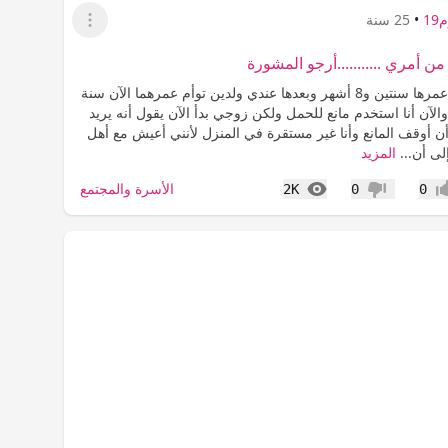
1
•
25 سنة
عرض القائمة
من أمري ...........أرجو المشورة
ابنتي الكبيرة عمرها سنتين و8 أشهر وبعدها عندي ولدين توأم عمرهما الآن سنة
الآن أنا استخدم مانع للحمل ولكن زوجي بدأ الآن يقول أنه يريد
ن أوقف المانع وأنا غير مستقرة في المنزل لأنني أعيش مع أهل
لى أن...
المزيد
المشاهدات
الأسرة والمجتمع
2K
0
0
اب
عدم إعجاب