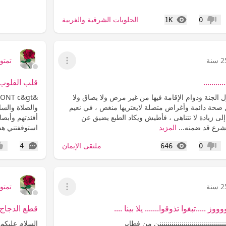
المشاهدات
الحلويات الشرقية والغربية
1K
0
عدم إعجاب
سنة
تمتوم9
عرض القائمة
.........
قلب القلوب ؟؟؟؟؟
ل الجنة ودوام الإقامة فيها من غير مرض ولا بصاق ولا
ل صحة دائمة وأغراض متصلة لايعتريها منغص ، في نعيم
والصلاة والسل
ى زيادة لا تتناهى ، فأطيش ويكاد الطبع يضيق عن
أفئدتهم وأبصا
لشرع قد ضمنه...
المزيد
استوقفتني هذه 
المشاهدات
التعليقات
ملتقى الإيمان
4
646
0
عدم إعجاب
إعج
سنة
تمتوم9
عرض القائمة
 .....تبغوا تذوقوا....... يلا بينا ....
قطع الدجاج 
نننننننننننننننننننننننننننننن من فطابر
السلام عليكم 