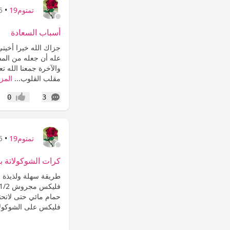
تمتوم19
•
25 
أسباب السعادة
جزاك الله خيرا أخيتي
عله أن جعله من المسل
والآخرة جمعنا الله تعا
مقلب القلوب...
المزي
التعليقات
0
3
إعجاب
تمتوم19
•
25 
كرات الشوكولاتة بالك
فليكس على الشوكولات