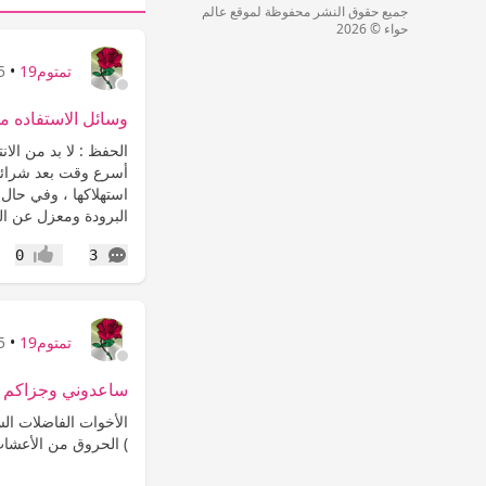
جميع حقوق النشر محفوظة لموقع عالم
حواء © 2026
تمتوم19
•
25 
وسائل الاستفاده من
الحفظ : لا بد من الا
أسرع وقت بعد شرائها ،
استهلاكها ، وفي حال
البرودة ومعزل عن ا
التعليقات
0
3
إعجاب
تمتوم19
•
25 
ساعدوني وجزاكم الله
الأخوات الفاضلات السل
) الحروق من الأعشاب 