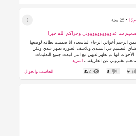
1
•
25 سنة
عرض القائمة
صميم سا عدووووووووووني وجزاكم الله خيرا
حمن الرحيم أخواتي الرجاء الماسعده انا صممت بطاقه لوضعها
ق التصميم في المنتدى وللاسف الصوره تظهر عندي ولكن
لأخوات انها لم تظهر لديهن مع انني اتبعت جميع التعليمات
محتم تخبروني عن الطريقه...
المزيد
المشاهدات
الحاسب والجوال
852
0
0
اب
عدم إعجاب