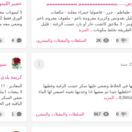
ص.......يمممممممممممممم يممممممممممم
عصير الليمون
- طماطم - جزر - فاصوليا حمراء معلبة - مكعبات
ل بقدونس وكزبرة مفرومة ناعم - ملفوف مفروم ناعم
الصوص 3 ملاعق مايونيز - 3 ملاعق كاتشب حار أو بارد حسب الرغبة - قليل
وضعي معه مكع
لطريقة تخلط مكونات...
المزيد
المشاهدات
التعليقات
السلطات والمقبلات والمشروبات
4
2K
0
عدم إعجاب
إعج
سنة
تمتوم9
عرض القائمة
كريمة بلدي..
ا في الخلاط وضعي عليها سكر حسب الرغبة وغطيها
 اخلطيها جيدا ثم صفيها اذا وجدتيها ثخينه اضيفي لها الماء
المزيد
الباقية في الخلا
المشاهدات
التعليقات
السلطات والمقبلات والمشروبات
1
867
0
عدم إعجاب
إعج