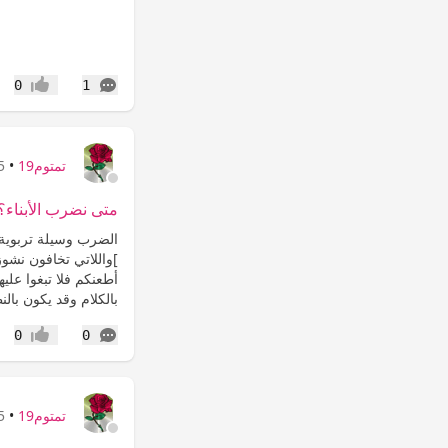
التعليقات
0
1
إعجاب
تمتوم19
•
25 
متى نضرب الأبناء؟
الضرب وسيلة تربوية ث
]واللاتي تخافون نش
أطعنكم فلا تبغوا علي
بالكلام وقد يكون بالنظ
التعليقات
0
0
إعجاب
تمتوم19
•
25 