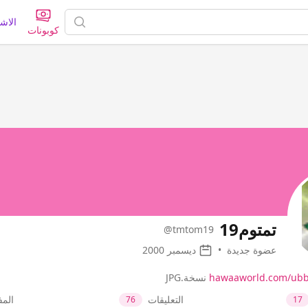
الاش
كوبونات
تمتوم19
@tmtom19
عضوة جديدة
•
ديسمبر 2000
hawaaworld.com/ubb
التعليقات
الم
76
17