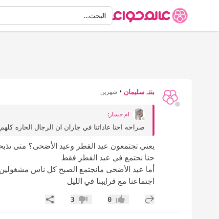
البحث
البحث…
بنتـ سليمان
•
شهرين
ام جسار
:
صراحه احنا عاداتنا في جازان ان الرجال الحاره كلهم
يعني تجتمعون عيد الفطر وعيد الأضحى؟ متى تذبح
حنا نجتمع في عيد الفطر فقط
أما عيد الأضحى مانجتمع الصبح كل ناس مشغولين
اجتماعنا مع قرايبنا في الليل
إضافة رد جديد
مشاركة
3
0
إعجاب
عدم إعجاب