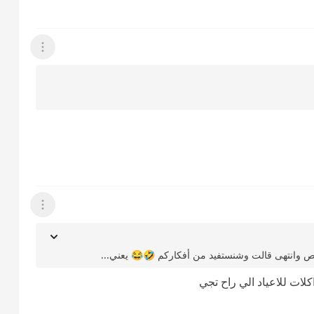
عرض القائمة
عرض القائمة
 خلص وانتهى قالت وشنستفيد من أفكاركم 🤣😂 يعني...
كلات للاعياد الي راح تجي