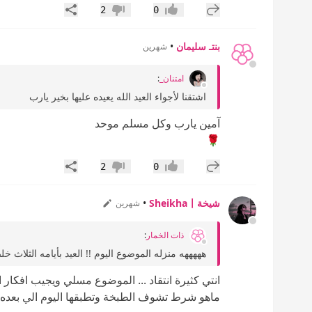
إضافة رد جديد
مشاركة
2
0
إعجاب
عدم إعجاب
بنتـ سليمان
•
شهرين
امتنان_
:
اشتقنا لأجواء العيد الله يعيده عليها بخير يارب
آمين يارب وكل مسلم موحد
🌹
إضافة رد جديد
مشاركة
2
0
إعجاب
عدم إعجاب
شيخةSheikha〡
•
شهرين
ذات الخمار
:
هههههه منزله الموضوع اليوم !! العيد بأيامه الثلاث
انتي كثيرة انتقاد ... الموضوع مسلي ويجيب افكار ا
ماهو شرط تشوف الطبخة وتطبقها اليوم الي بعده