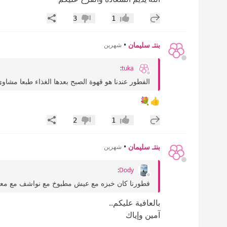
إضافة رد جديد
مشاركة
3
1
إعجاب
عدم إعجاب
بنتـ سليمان
•
شهرين
:
tuka
الفطور عندنا هو قهوة الصبح بعدها الغذاء طبعا مشاو
👍💐
إضافة رد جديد
مشاركة
2
1
إعجاب
عدم إعجاب
بنتـ سليمان
•
شهرين
:
Dody
فطورنا كان خبزه مع عيش مطبوخ مع نواشف مع معمو
بالعافية عليكم..
آمين وإياك