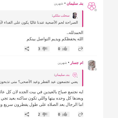
بنتـ سليمان
•
شهرين
سحلب ملكي
:
الصراحة لحم الأضحية عندنا غالبًا يكون على الغداء 
الحمدلله..
الله يحفظكم ويديم التواصل بينكم
إضافة رد جديد
مشاركة
3
0
إعجاب
عدم إعجاب
ام جسار
•
شهرين
بنتـ سليمان
:
يعني تجتمعون عيد الفطر وعيد الأضحى؟ متى تذبحون ض
ايه نجتمع صباح بالعيدين في بيت الجده لان كل 
وبعدها كل وحده بيتها واللي تكون ساكنه بعيد تجي 
اما الرجال بعد الصلاه على طول يفطرون سريع وبع
إضافة رد جديد
مشاركة
2
0
إعجاب
عدم إعجاب