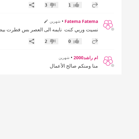
إضافة رد جديد
مشاركة
3
1
إعجاب
عدم إعجاب
•
Fatema Fatema
شهرين
نسيت وربي كنت نايمه الى العصر بس فطرت ب
إضافة رد جديد
مشاركة
2
0
إعجاب
عدم إعجاب
ام راشد2000
•
شهرين
منا ومنكم صالح الأعمال
اضحكي تفطرت كيكة شوكلت وقهوة عربية بس لانه اع
هذي ماضحينا وحتى لو ضحينا ولامرة كلينا من لحم 
بريستيجه..
غدا العيد في سوري جندي مع زوجي زوجته اردنية
فيهم غدا العيد منسف ،، انا وريلي مع ولدي نحب 
إضافة رد جديد
مشاركة
4
1
إعجاب
عدم إعجاب