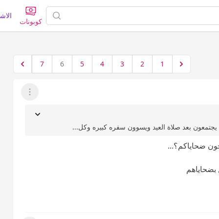
الاش
كوبونات
7
6
5
4
3
2
1
عرض القائمة
 يجتمعون بعد صلاة العيد ويسوون سفره كبيره وكل...
ون ضحاياكم؟...
 بضحاياهم