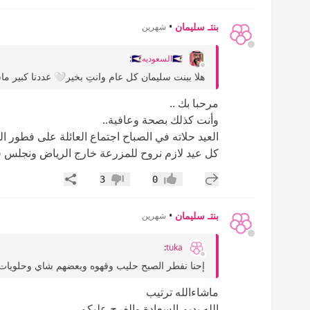
بنتـ سليمان
•
شهرين
🇸🇦السعوديه🇸🇦
:
هلا ببنت سليمان كل عام وانتِ بخير🤍 عددنا كبير ماشاء الله أخواني ٧ بزوجاتهم 
مرحبا بك ..
وأنت كذلك بصحة وعافية..
العيد حلاته في الصباح اجتماع العائلة على فطور ال
كل عيد لازم نروح للمزرعة خارج الرياض ونجلس في
إضافة رد جديد
مشاركة
3
0
إعجاب
عدم إعجاب
بنتـ سليمان
•
شهرين
:
tuka
إحنا نفطر الصبح حليب وقهوه وبعضهم شاي وحلويات ت
ماشاءالله ترتيب
الله يديم السعادة والفرح عليكم