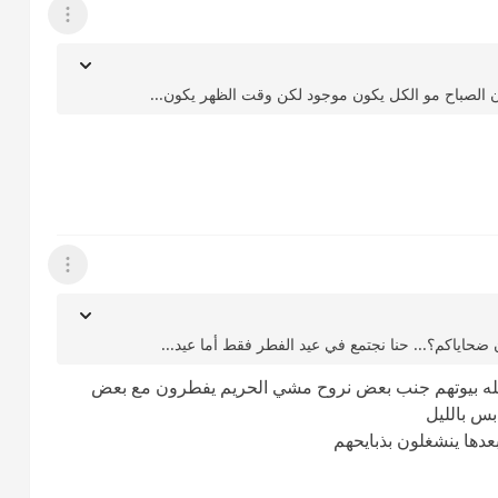
عرض القائمة
لأن الصباح مو الكل يكون موجود لكن وقت الظهر يكون...
عرض القائمة
حاياكم؟... حنا نجتمع في عيد الفطر فقط أما عيد...
عائله بيوتهم جنب بعض نروح مشي الحريم يفطرون مع بعض
بس بالليل
دها ينشغلون بذبايحهم