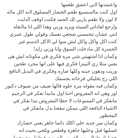
واعتمدتها لاني اعشق طعمها
اول كنت مااستسيغ طعم الخضار المسلوق لانه اكل ماله
لا لون ولا طعم ياربي لك الحمد فكنت اوقف الدايت
وارجع لعاداتي السيئه ويزيد وزني وهذا اللي انا ماابغاه
انتي عشان تتحمسي شجعي نفسك وقولي طول عمري
كنت اكل واكل واكل ايش سوا لي الاكل الدسم غير
الحسرة كل مادخلت السوق وانا وزني زايد!
وكمان اذا اشتهيتي شي مره فكري في مكوناته ايش هي
يعني مثلا زي البيتزا فكري فيها على انها مجرد طحين
وزيت ودهون جبنه وكلها ضاره وفكري في البديل النافع
اللي رح يخليكي فرحانه بجسمك
وكمان فيه مقوله مره حلوه قالها ضيف من ضيوف دكتور
اوز وهي انه المفروض احنا اول مانبدا نفكر في الرجيم
مانفكر في الممنوعات لا خطا المفروض نبدا نفكر في
الاشياء النافعه اللي ممكن تنفعنا بدل مانفكر في
المحظور
وكمان سر جديد خلي اكلك دائما جاهز يعني خضارك
غسليها قبل وخليها جاهزة وقطعي وثلجي بحيث انه
خضارك طوالي من الفريزر للصينيه ع طول وشوحيها