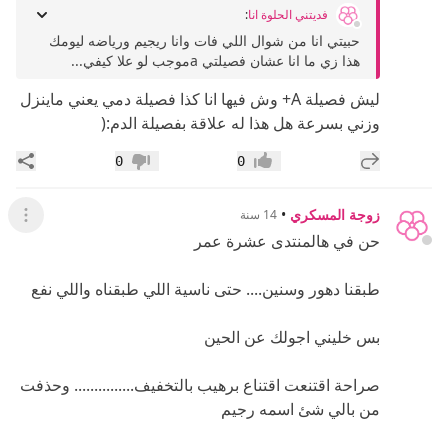
فديتني الحلوة انا
:
حبيتي انا من شوال اللي فات وانا ريجيم ورياضه ليومك
هذا زي ما انا عشان فصيلتي aموجب لو علا كيفي...
ليش فصيلة A+ وش فيها انا كذا فصيلة دمي يعني ماينزل
وزني بسرعة هل هذا له علاقة بفصيلة الدم:(
إضافة رد جديد
مشار
0
0
إعجاب
عدم إعجاب
زوجة المسكري
•
14 سنة
عرض ال
حن في هالمنتدى عشرة عمر
طبقنا دهور وسنين.... حتى ناسية اللي طبقناه واللي نفع
بس خليني اجولك عن الحين
صراحة اقتنعت اقتناع برهيب بالتخفيف............... وحذفت
من بالي شئ اسمه رجيم