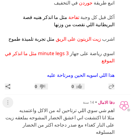
اتبع طريقة
جوردن
في التخفيف
آكل قبل كل وجبة
تفاحة
مثل ما انذكر هنيه قصة
البريطانية اللي نقصت من وزنها
اشرب
زيت الزيتون على الريق
مثل تجربة تلميذة طموح
اسوي رياضة على جهاز
3 minute legs مثل ما انذكر في
الموقع
هذا اللي اسويه الحين ومرتاحة عليه
إضافة رد جديد
مشار
0
0
إعجاب
عدم إعجاب
دفا الامال
•
14 سنة
عرض ال
اهم شي سوي اللي ترتاحين له من الاكل واعتمديه
مثلا انا اكتشفت اني اعشق الخضار المشوحه بملعقه زيت
على النار كغداء مع صدر دجاجه اكثر من الخضار
المسلوقه