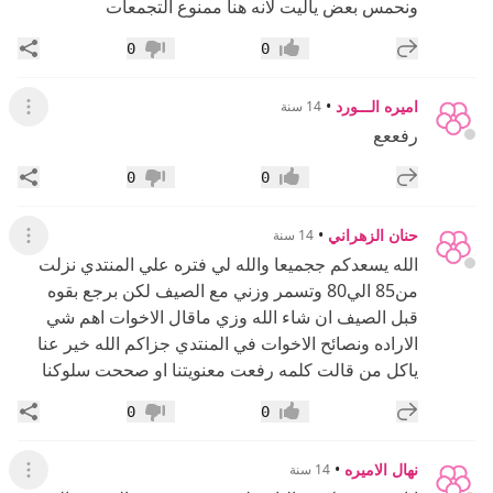
ونحمس بعض ياليت لانه هنا ممنوع التجمعات
إضافة رد جديد
مشار
0
0
إعجاب
عدم إعجاب
اميره الـــورد
•
14 سنة
عرض ال
رفععع
إضافة رد جديد
مشار
0
0
إعجاب
عدم إعجاب
حنان الزهراني
•
14 سنة
عرض ال
الله يسعدكم ججميعا والله لي فتره علي المنتدي نزلت
من85 الي80 وتسمر وزني مع الصيف لكن برجع بقوه
قبل الصيف ان شاء الله وزي ماقال الاخوات اهم شي
الاراده ونصائح الاخوات في المنتدي جزاكم الله خير عنا
ياكل من قالت كلمه رفعت معنويتنا او صححت سلوكنا
إضافة رد جديد
مشار
0
0
إعجاب
عدم إعجاب
نهال الاميره
•
14 سنة
عرض ال