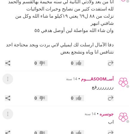
انا من بعد ولادتي الثانية لي سنه مخيمة بهالقسم والحمد
لله استفدت كثير من نصايح وخبرات الحوائيات
نزلت من ٨٨ ل٦٩ يعني ١٩كيلو ما شاء الله وكل من
شافني انبهر
وان شاء الله مواصلة لين أوصل هدفي ٥٥
دفا الآمال ارسلت لك ايميلي لاني بردت وبجد محتاجة احد
نتنافس انا وياه ونشجع بعض
إضافة رد جديد
مشار
0
0
إعجاب
عدم إعجاب
أســASOOMــــوم
•
14 سنة
عرض ال
رررررررفع
إضافة رد جديد
مشار
0
0
إعجاب
عدم إعجاب
جونسره
•
14 سنة
عرض ال
اب
إضافة رد جديد
مشار
0
0