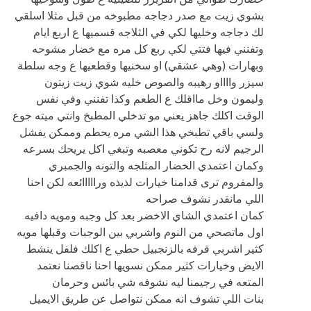
بشوي زيت مع صدر دجاجه مطبوخه من قبل مثلا اسلقي
لك دجاجه وخليها لكي في الثلاجه قسميها ع اربع ايام
وتفنني فيها فتتي لكي ربع كل مره مع خضار مشوحه
وبهارات (وهي عشقي) او سخنيها وقطعيها ع وجه سلطة
سيزر وااااو رهيبه والصوص خليه شوي زيت زيتون
وليمون وخل مااقلك ع الطعم وكذا تفنني وفي نفس
الوقت اكلك جاهز يعني مو تدخلي المطبخ وانتي ميته جوع
ولسي باقي تطبخي هذا الشي مره يحطم وممكن يفشل
الرجيم لانه رح تكوني معصبه وتبغي اكل يريحك بسرعه
وكمان اعتمدي الخضار المثلجه والتونه والجمبري
والمفروم ترى قدامنا خيارات لذيذه ورااااائعه لكن احنا
اللي مانقدر نشوف صراحه
كمان اعتمدي الشاي الاخضر بعد كل وجبه ومويه دافيه
اول ماتصحي من النوم واشربي بين الوجبات وقبلها مويه
كثير اشربي قرفه بالزنجبيل حطي ع اكلك فلفل ينشط
الايض وخيارات كثير ممكن نسويها احنا ناقصنا نعتمد
المتعه في رجيمنا ليه نشوفه شي بائس وحرمان
بنات اللي تشوف انه ممكن نتواصل عن طريق الايميل