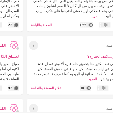
ضي نص يومه بالدوام و الله يعين اللي مثل حالتي شغلي
على مكتب ماكو حركه و الوقت طويل من ال 7 لل 3 العصر اشلون يابنات
الأخضر على ا
شي يشد عضلاتي او يضعفني اقترحوا علي فكرت اييب
السرطان ، وغ
لبيت...
المزيد
يمكن له أن ي
المشاهدات
التعليقات
الصحة واللياقة
27
655
0
عدم إعجاب
إع
الكي
عرض القائمة
...كيف تختاره؟
لعشاق الكاكا
ي تعد الكثير منا بتحقيق حلم غال، ألا وهو فقدان عدة
صباح الخير يا
ن في أيام معدودة، لكن خبراء في حقوق المستهلكين
اكتبه لي لما 
 الأنظمة الغذائية أو الريجيم كما تعرف قد تدمر صحة
 وويتش...
المزيد
الساعه 8 و نص : كوب...
المشاهدات
التعليقات
علاج السمنة والنحافة
87
1K
0
عدم إعجاب
إع
الكي
عرض القائمة