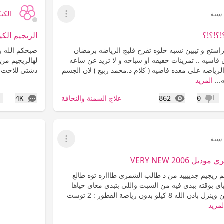
الكي
عرض القائمة
؟!؟!؟
الريجيم الكي
راستج و تيبين نسبه حلوه تفرح قلبج الرياضه برمضان
صبحكم الله ب
ن قاسيه .. تمرينات خفيفه او سباحه و لا تزيد عن ساعه
لهالريجيم من 
ياضه على معده فاضيه ( كلام د.محمد ربيع ) لان الجسم
دشتي للاخت ا
...
المزيد
المشاهدات
التعليقات
علاج السمنة والنحافة
4K
862
0
عدم إعجاب
إع
عرض القائمة
2006 VERY NEW
 ريجيم جدييييد من د طالب الشمري طااازه توه طالع
ي بوقته ببدي فيه من السبت واللي بتبدي معاي حياها
الريجيم مدته اسبوعين وينزل باذن الله 8 كيلو بدون رياضة الفطور : 2 توست
لمزيد