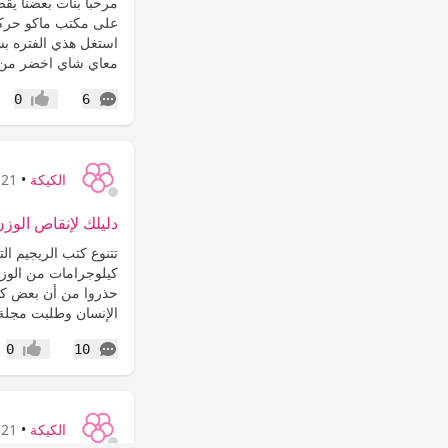
مرحبا بنات بعضنا يق
استغل هذي الفتره ب
معاي شاي اخضر من ا
التعليقات
0
6
إعجاب
الكيكة
•
21 سنة
دليلك لإنقاص الوزن
تتنوع كتب الريجيم الت
كيلوجرامات من الوز
حذروا من أن بعض كتب
الإنسان وطلبت مجلة
التعليقات
0
10
إعجاب
الكيكة
•
21 سنة