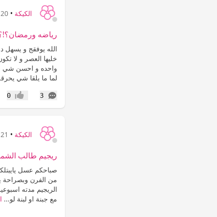
الكيكة
•
20 سنة
رياضه ورمضان؟!؟!
الله يوفقج و يسهل د
خليها العصر و لا تكو
واحده و احسن شي الر
لما ما يلقا شي يحرقه
التعليقات
0
3
إعجاب
الكيكة
•
21 سنة
ريجيم طالب الشمري موديل 
صباحكم عسل يايبتلكم
من الفرن وبصراحة يا
مع جبنة او لبنة لو...
ا