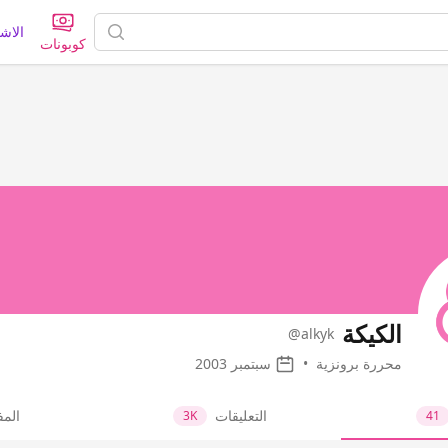
الاش
كوبونات
الكيكة
@alkyk
محررة برونزية
•
سبتمبر 2003
التعليقات
الم
3K
41