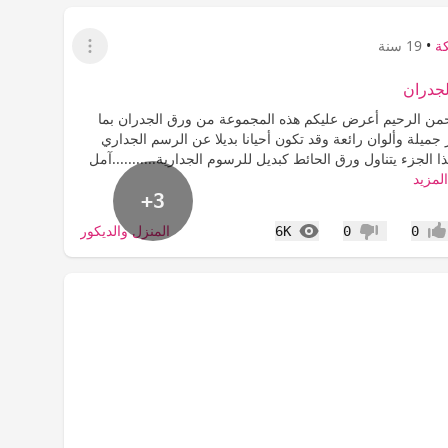
كة
•
19 سنة
عرض القائمة
لجدران
حمن الرحيم أعرض عليكم هذه المجموعة من ورق الجدران بما
 جميلة وألوان رائعة وقد تكون أحيانا بديلا عن الرسم الجداري
ذا الجزء يتناول ورق الحائط كبديل للرسوم الجدارية...........آمل
لمزيد
+3
المشاهدات
المنزل والديكور
6K
0
0
جاب
عدم إعجاب