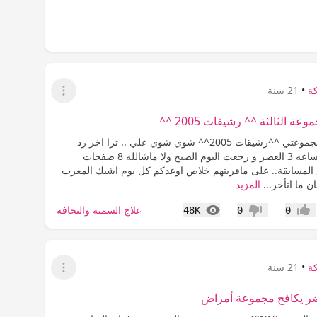
كة
•
21 سنة
عرض القائمة
عة الثالثة ^^ رشيقات 2005 ^^
سلام مربع لمجموعتي ^^رشيقات 2005^^ شوي شوي علي .. ترا اخر رد
كتبتة امس الساعه 3 العصر و رجعت اليوم الصبح ولا ماشالله 8 صفحات
المسابقة.. على ماقريتهم خلاص اوعدكم كل يوم اشبك المغرب
ن ما اتأخر...
المزيد
المشاهدات
علاج السمنة والنحافة
48K
0
0
عجاب
عدم إعجاب
كة
•
21 سنة
عرض القائمة
ضر يكافح مجموعة أمراض