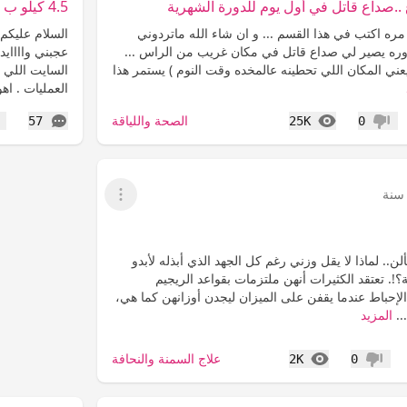
..صداع قاتل في أول يوم للدورة الشهرية
4.5 كيلو ب 3 أيام
 مره اكتب في هذا القسم ... و ان شاء الله ماتردوني
السلام عليكم ا
دوره يصير لي صداع قاتل في مكان غريب من الراس ...
عجبني واااايد
ني المكان اللي تحطينه عالمخده وقت النوم ) يستمر هذا
السايت اللي ف
العمليات . اهو
المشاهدات
التعليقات
الصحة واللياقة
57
25K
0
عدم إعجاب
إع
عرض القائمة
ن.. لماذا لا يقل وزني رغم كل الجهد الذي أبذله لأبدو
؟!. تعتقد الكثيرات أنهن ملتزمات بقواعد الريجيم
لإحباط عندما يقفن على الميزان ليجدن أوزانهن كما هي،
..
المزيد
المشاهدات
علاج السمنة والنحافة
2K
0
عدم إعجاب