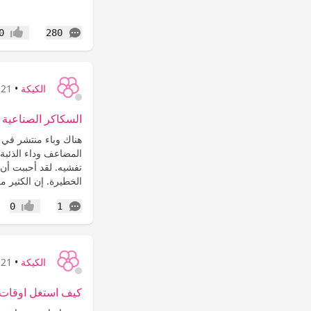
التعليقات
0
280
إعجاب
الكيكة
•
21 سنة
السكاكر الصناعية Nutrasweet، تسبب التصلب الإنسجه
هناك وباء منتشر في أ
المضاعف وداء الذئبة 
تفشيه. لقد أحببت أن
الخطيرة. إن الكثير م
التعليقات
0
1
إعجاب
الكيكة
•
21 سنة
كيف استغل اوقات