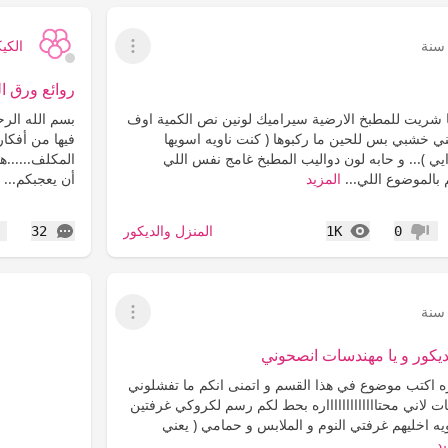
الكي
عرض القائمة
روائع ورق ا
نا شريت للمطبخ الارضية سيراميك لونين نص الكمية اوف
بسم الله الر
ني خشبي بس للحين ما ركبوها ( كنت ناويه اسويها
فيها من أفكار
)... و حابه لون دواليب المطبخ غامج نفس اللي
المكلف......ه
 بالموضوع اللي...
المزيد
أن يعجبكم...
ا
المشاهدات
التعليقات
المنزل والديكور
32
1K
0
عدم إعجاب
إع
عرض القائمة
الديكور و يا مهندسات انصحوني
ه اكتب موضوع في هذا القسم و اتمنى انكم ما تفشلوني
نات لاني محتاااااااااااااره بحط لكم رسم لكروكي غرفتين
اويه اخليهم غرفتي النوم و الملابس و حمامي ( يعني
د