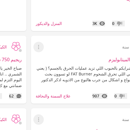
المشاهدات
المنزل والديكور
3K
0
عدم إعجاب
الكي
عرض القائمة
لميتابوليزم
ريجيم 750 سعرة حراريه سهل و خفيف
رايكم بالحبوب اللي تزيد عمليات الحرق بالجسم؟ ( يعني
تزيد الميتابوليزم ) يعني اللي تحرق الشحوم FAT Burner لو تسوون بحث
الشمري .. انا
واع و اشكال من جرب هالنوع من الادويه اذكر الدكتور
ضمانتي مع كف
المشاهدات
التعليقات
علاج السمنة والنحافة
62
907
0
عدم إعجاب
إع
الكي
عرض القائمة