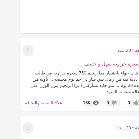
كة
•
20 سنة
عرض القائمة
صباح الخير يا بنات حواء باختصار هذا ريجيم 750 سعره حراريه من طالب
 باديه فيه من زمان بس صار لي جم يوم مخبصه ... ناويه من
اليوم التزم لمده 20 يوم ... منو حابه تشاركني؟ ترا الريجيم ينزل الوزن على
اله سنه ...
المزيد
المشاهدات
علاج السمنة والنحافة
13K
0
0
جاب
عدم إعجاب
كة
•
20 سنة
عرض القائمة