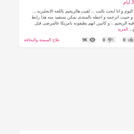
ليوم و انا ابحث بالنت ... لقيت هالريجيم باللغه الانجليزيه ...
 و حبيت اترجمه و احطه بالمنتدى يمكن نستفيد منه هذا رابط
يه الريجيم .. و كاتبين انهم يطبقونه بامريكا عالمرضى قبل
...
المزيد
المشاهدات
علاج السمنة والنحافة
9K
0
0
جاب
عدم إعجاب