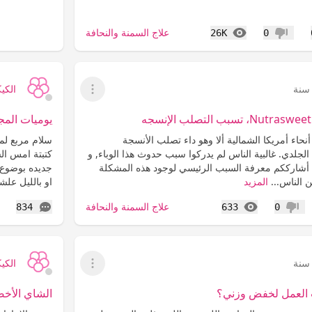
المشاهدات
علاج السمنة والنحافة
26K
0
عدم إعجاب
الكي
عرض القائمة
يوميات المجمو
نحاء أمريكا الشمالية ألا وهو داء تصلب الأنسجة
الجلدي. غالبية الناس لم يدركوا سبب حدوث هذا الوباء, و
 أشارككم معرفة السبب الرئيسي لوجود هذه المشكلة
جديده بوضوع 
ن الناس...
المزيد
او بالليل علشا
المشاهدات
التعليقات
علاج السمنة والنحافة
834
633
0
عدم إعجاب
إ
الكي
عرض القائمة
 العمل لخفض وزني؟
الشاي الأخ