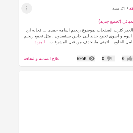
كة
•
21 سنة
عرض القائمة
ميائي (تجمع جديد)
الخير كثرت الصفحات بموضوع ريجيم اسامه حمدي ... فحابه ارد
اليوم و اسوي تجمع جديد للي حابين يستفيدون.. مثل تجمع ريجيم
مل الحلوه .. اتمنى ماينحذف من قبل المشرفات...
المزيد
المشاهدات
علاج السمنة والنحافة
695K
0
0
جاب
عدم إعجاب