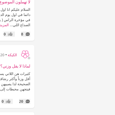
لا تهملون الموضوع 
السلام عليكم انا اول
دائما في اول يوم ال
في مؤخرة الراس ( يع
الصداع اللي...
المزيد
التعليقات
0
8
إعجاب
الكيكة
•
20 سنة
لماذا لا يقل وزني؟
كثيرات هن اللاتي يسأل
أقل وزناً وأكثر رشاقة
الصحيحة لذا يصيبهن ا
فيتجهن محبطات إلى.
التعليقات
0
20
إعجاب