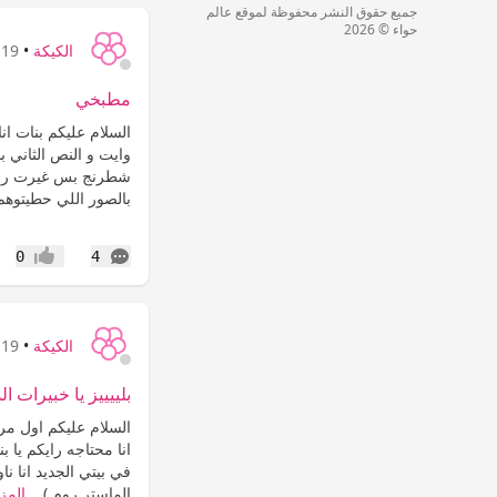
جميع حقوق النشر محفوظة لموقع عالم
حواء © 2026
الكيكة
•
19 سنة
مطبخي
السلام عليكم بنات ا
وايت و النص الثاني ب
شطرنج بس غيرت رايي 
بالصور اللي حطيتوهم
التعليقات
0
4
إعجاب
الكيكة
•
19 سنة
بلييييز يا خبيرات 
السلام عليكم اول مر
انا محتاجه رايكم يا ب
في بيتي الجديد انا ن
الماستر روم )...
المزي