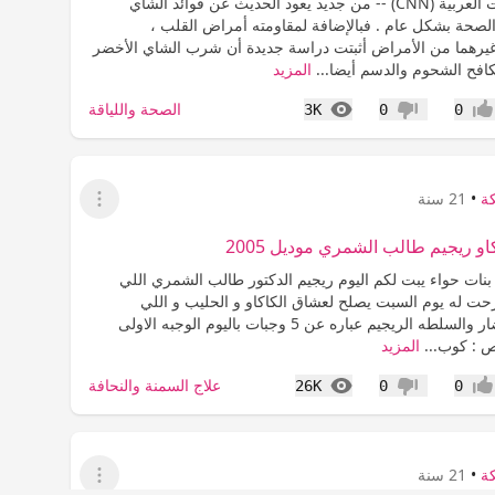
دبي ، الإمارات العربية (CNN) -- من جديد يعود الحديث عن فوائد الشاي
لصحة بشكل عام . فبالإضافة لمقاومته أمراض القلب ،
يرهما من الأمراض أثبتت دراسة جديدة أن شرب الشاي الأخضر
كافح الشحوم والدسم أيضا...
المزيد
المشاهدات
الصحة واللياقة
3K
0
0
جاب
عدم إعجاب
كة
•
21 سنة
عرض القائمة
و ريجيم طالب الشمري موديل 2005
 بنات حواء يبت لكم اليوم ريجيم الدكتور طالب الشمري اللي
رحت له يوم السبت يصلح لعشاق الكاكاو و الحليب و اللي
مايحبون الخضار والسلطه الريجيم عباره عن 5 وجبات باليوم الوجبه الاولى
المزيد
المشاهدات
علاج السمنة والنحافة
26K
0
0
جاب
عدم إعجاب
كة
•
21 سنة
عرض القائمة