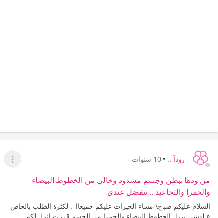
رودآ ..
•
10 سنوات
عرض ا
من ودها ببطن وجسم مشدود وخالي من الخطوط البيضاء
والحمرا والتجاعيد .. تتفضل عندي
السلام عليكم صباح\ مساء الخيرات عليكم جميعاا .. لكثرة الطلب بالخاص
ع لوشن يزيل الخطوط البيضاء والحمرا من الجسم قررت انزل لكم