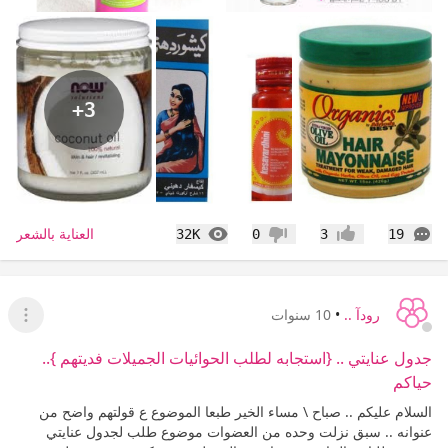
+3
التعليقات
المشاهدات
العناية بالشعر
32K
0
3
19
إعجاب
عدم إعجاب
رودآ ..
•
10 سنوات
عرض ا
جدول عنايتي .. {استجابه لطلب الحوائيات الجميلات فديتهم }..
حياكم
السلام عليكم .. صباح \ مساء الخير طبعا الموضوع ع قولتهم واضح من
عنوانه .. سبق نزلت وحده من العضوات موضوع طلب لجدول عنايتي