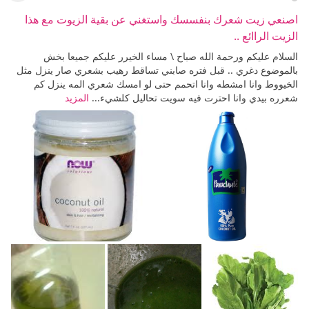
اصنعي زيت شعرك بنفسسك واستغني عن بقية الزيوت مع هذا
الزيت الراائع ..
السلام عليكم ورحمة الله صباح \ مساء الخيرر عليكم جميعا بخش
بالموضوع دغري .. قبل فتره صابني تساقط رهيب بشعري صار ينزل مثل
الخيووط وانا امشطه وانا اتحمم حتى لو امسك شعري المه ينزل كم
شعرره بيدي وانا احترت فيه سويت تحاليل كلشيء...
المزيد