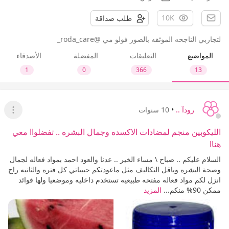
10K
طلب صداقة
لتجاربي الناجحه الموثقه بالصور فولو مي @roda_care_
المواضيع
التعليقات
المفضلة
الأصدقاء
1
0
366
13
رودآ ..
•
10 سنوات
عرض ا
الليكوبين منجم لمضادات الاكسده وجمال البشره .. تفضلواا معي
هناا
السلام عليكم .. صباح \ مساء الخير .. عدنا والعود احمد بمواد فعاله لجمال
وصحة البشره وباقل التكاليف مثل ماعودتكم حبيباتي كل فتره والثانيه راح
انزل لكم مواد فعاله مفتحه طبيعيه تستخدم داخليه وموضعيا ولها فوائد
ممكن 90% منكم...
المزيد