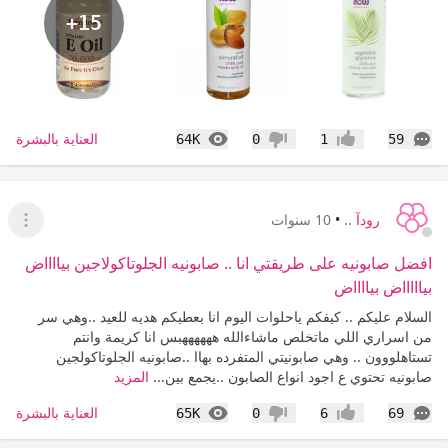
+15
التعليقات
المشاهدات
العناية بالبشرة
64K
0
1
59
إعجاب
عدم إعجاب
رودآ ..
•
10 سنوات
عرض ا
افضل صابونيه على طريقتي انا .. صابونيه الجلوتاكولاجين بيااااض
بياااااض بيااااض
السلام عليكم .. كيفكم ياحلوات اليوم انا بعطيكم هديه للعيد ..وهي سر
من اسراري اللي ماتخلص ماشاءالله ههههههبس انا كريمة وانتم
تستاهلووون .. وهي صابونيتي المتفرده بهاا ..صابونيه الجلوتاكولجين
صابونيه تحتوي ع اجود انواع الصابون ..يجمع بين...
المزيد
التعليقات
المشاهدات
العناية بالبشرة
65K
0
6
69
إعجاب
عدم إعجاب