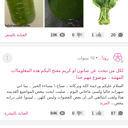
التعليقات
المشاهدات
العناية بالشعر
10K
0
1
20
إعجاب
عدم إعجاب
رودآ ..
•
10 سنوات
عرض ا
لكل من تبحث عن صابون او كريم مفتح اليكم هذه المعلوماات
المهمه .. موضوع مهم جدا
السلام عليكم ورحمة الله وبركاته .. صباح \ مساءء الخير .. بما اني
سهرانه حاليا ولسى ماجاني النوم .. ضليت ابحث ببعض المواضيع القديمه
هناا ولفت انتبااهي الى ان بعض العضوات وليس كلهن .. ليسوا على درايه
ببعض...
المزيد
التعليقات
المشاهدات
العناية بالبشرة
84K
0
1
87
إعجاب
عدم إعجاب