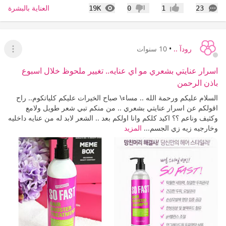
التعليقات
المشاهدات
العناية بالبشرة
19K
0
1
23
إعجاب
عدم إعجاب
رودآ ..
•
10 سنوات
عرض ا
اسرار عنايتي بشعري مو اي عنايه.. تغيير ملحوظ خلال اسبوع
باذن الرحمن
السلام عليكم ورحمة الله .. مساء\ صباح الخيرات عليكم كلياتكوم.. راح
اقولكم عن اسرار عنايتي بشعري .. من منكم تبي شعر طويل ولامع
وكثيف وناعم ؟؟ اكيد كلكم وانا اولكم بعد .. الشعر لابد له من عنايه داخليه
وخارجيه زيه زي الجسم...
المزيد