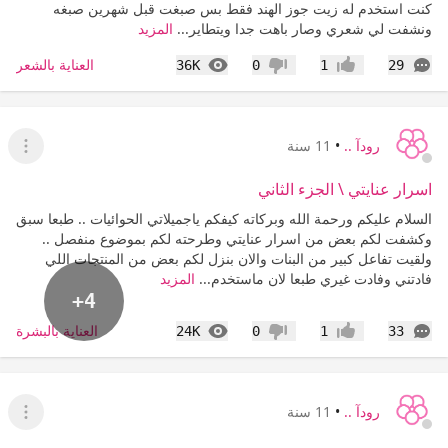
كنت استخدم له زيت جوز الهند فقط بس صبغت قبل شهرين صبغه
ونشفت لي شعري وصار باهت جدا ويتطاير...
المزيد
التعليقات
المشاهدات
العناية بالشعر
36K
0
1
29
إعجاب
عدم إعجاب
رودآ ..
•
11 سنة
عرض ا
اسرار عنايتي \ الجزء الثاني
السلام عليكم ورحمة الله وبركاته كيفكم ياجميلاتي الحوائيات .. طبعا سبق
وكشفت لكم بعض من اسرار عنايتي وطرحته لكم بموضوع منفصل ..
ولقيت تفاعل كبير من البنات والان بنزل لكم بعض من المنتجات اللي
فادتني وفادت غيري طبعا لان ماستخدم...
المزيد