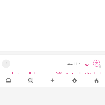
بانفسهم .. مره من المرات كنت ا تصفح الانستقرام .. وقدر ربي اني
اطيح لي ع بلوقر وحدا كويتيه عسل عسل .. نزلت سكرب قهوه روووعه
جداا :32: اتعب وانا اقول روعه ...
المزيد
+5