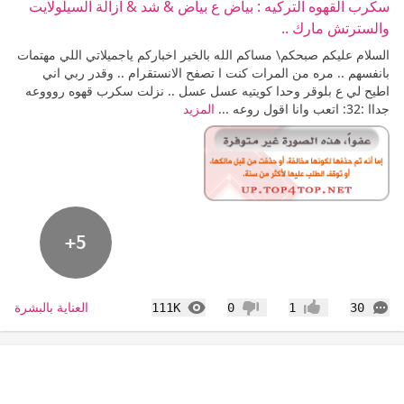
+4
التعليقات
المشاهدات
العناية بالبشرة
24K
0
1
33
إعجاب
عدم إعجاب
رودآ ..
•
11 سنة
عرض ا
سكرب القهوه التركيه : بياض ع بياض & شد & ازالة السيلولايت
والسترتش مارك ..
السلام عليكم صبحكم\ مساكم الله بالخير اخباركم ياجميلاتي اللي مهتمات