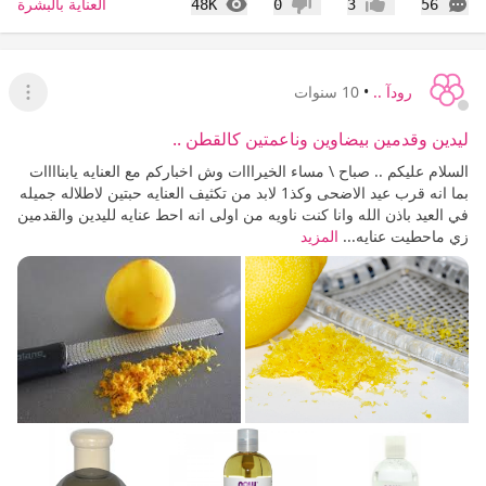
التعليقات
المشاهدات
العناية بالبشرة
48K
0
3
56
إعجاب
عدم إعجاب
رودآ ..
•
10 سنوات
عرض ا
ليدين وقدمين بيضاوين وناعمتين كالقطن ..
السلام عليكم .. صباح \ مساء الخيرااات وش اخباركم مع العنايه يابناااات
بما انه قرب عيد الاضحى وكذ1 لابد من تكثيف العنايه حبتين لاطلاله جميله
في العيد باذن الله وانا كنت ناويه من اولى انه احط عنايه لليدين والقدمين
زي ماحطيت عنايه...
المزيد