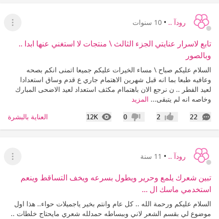
رودآ ..
•
10 سنوات
عرض ا
تابع لاسرار عنايتي الجزء الثالث \ منتجات لا استغني عنها ابدا ..
وبالصور
السلام عليكم صباح \ مساء الخيرات عليكم جميعا اتمنى انكم بصحه
وعافيه طبعا بما انه قبل شهرين الاهتمام جاري ع قدم وساق استعدادا
لعيد الفطر .. ن نرجع الان باهتماام مكثف استعداد لعيد الاضحى المبارك
وخاصه انه لم يتبقى...
المزيد
التعليقات
المشاهدات
العناية بالبشرة
12K
0
2
22
إعجاب
عدم إعجاب
رودآ ..
•
11 سنة
عرض ا
تبين شعرك يلمع وحرير ويطول بسرعه ويخف التساقط وينعم
استخدمي ماسك ال ...
السلام عليكم ورحمة الله .. كل عام وانتم بخير ياجميلات حواء.. هذا اول
موضوع لي بقسم الشعر لاني وببساطه حمدلله شعري مايحتاج خلطات ..