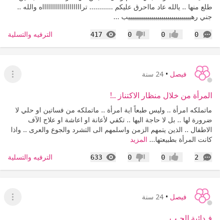
طلع منها .. يالله عاد مااحرق عليكم ............ ترااااااااااااااااااااه والله ..
جني رهييييييييييييييييييييييييييييييييب ...
التعليقات
المشاهدات
الترفيه والتسلية
417
0
0
0
إعجاب
عدم إعجاب
فيصل
•
24 سنة
عرض ا
المرأة من خلال منظار الاكتناز ..!
ماتملكه امرأة .. وليس طبعاً اية امرأة .. ماتملكه من فساتين او حلي لا
ضرورة لها .. بل لا حاجة اليها .. تكفي لأعانة او اعاشة او علاج الآف
الاطفال .. الذين يتمهم الزمن واسلمهم الى التشرد والجوع والعرى .. واذا
كانت المرأة بطبيعتها...
المزيد
التعليقات
المشاهدات
الترفيه والتسلية
633
0
0
2
إعجاب
عدم إعجاب
فيصل
•
24 سنة
عرض ا
فـدائية الحـب