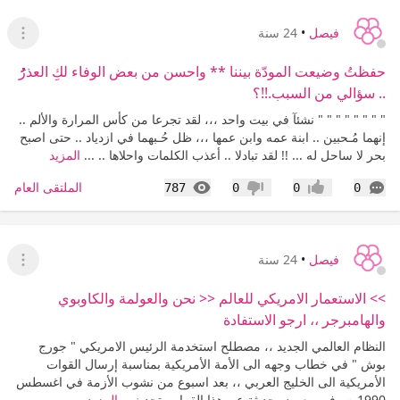
فيصل
•
24 سنة
عرض ا
حفظتُ وضيعت المودّة بيننا ** واحسن من بعض الوفاء لكِ العذرُُُُُ
.. سؤالي من السبب.!!؟
" " " " " " " " نشئآ في بيت واحد ،،، لقد تجرعا من كأس المرارة والألم ..
إنهما مُـحبين .. ابنة عمه وابن عمها ،،، ظل حُـبهما في ازدياد .. حتى اصبح
بحر لا ساحل له ... !! لقد تبادلا .. أعذب الكلمات واحلاها .. ...
المزيد
التعليقات
المشاهدات
الملتقى العام
787
0
0
0
إعجاب
عدم إعجاب
فيصل
•
24 سنة
عرض ا
>> الاستعمار الامريكي للعالم << نحن والعولمة والكاوبوي
والهامبرجر ،، ارجو الاستفادة
النظام العالمي الجديد ،، مصطلح استخدمة الرئيس الامريكي " جورج
بوش " في خطاب وجهه الى الأمة الأمريكية بمناسبة إرسال القوات
الأمريكية الى الخليج العربي ،، بعد اسبوع من نشوب الأزمة في اغسطس
1990 م وفي معرض حديثة عن هذا القرار ، تحدث...
المزيد