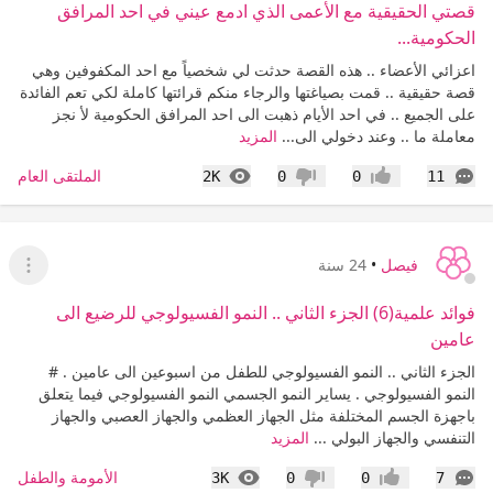
قصتي الحقيقية مع الأعمى الذي ادمع عيني في احد المرافق
الحكومية...
اعزائي الأعضاء .. هذه القصة حدثت لي شخصياً مع احد المكفوفين وهي
قصة حقيقية .. قمت بصياغتها والرجاء منكم قرائتها كاملة لكي تعم الفائدة
على الجميع .. في احد الأيام ذهبت الى احد المرافق الحكومية لأ نجز
معاملة ما .. وعند دخولي الى...
المزيد
التعليقات
المشاهدات
الملتقى العام
2K
0
0
11
إعجاب
عدم إعجاب
فيصل
•
24 سنة
عرض ا
فوائد علمية(6) الجزء الثاني .. النمو الفسيولوجي للرضيع الى
عامين
الجزء الثاني .. النمو الفسيولوجي للطفل من اسبوعين الى عامين . #
النمو الفسيولوجي . يساير النمو الجسمي النمو الفسيولوجي فيما يتعلق
باجهزة الجسم المختلفة مثل الجهاز العظمي والجهاز العصبي والجهاز
التنفسي والجهاز البولي ...
المزيد
التعليقات
المشاهدات
الأمومة والطفل
3K
0
0
7
إعجاب
عدم إعجاب