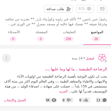
573
طلب صداقة
رغيفُ خبز ٍ يابس ٍ ** تأكله في زاويه وكوزُماء بارد ٍ ** تشربه من صافيه
وغرفةٌ ضيقة ** نفسك فيها خاليه أو مسجد بمعزلٍ ** عن الورى في...
المواضيع
التعليقات
المفضلة
الأصدقاء
0
0
256
26
فيصل
•
24 سنة
عرض ا
الرضاعة الطبيعية .. ما لها وما عليها ،،،،
يجب ان تكون التوعية بأهمية الرضاعة الطبيعية من اولويات الآباء
والامهات والاطباء والمعاهد الطبية ،،، وفي العالم اليوم اكثر من ستة آلاف
مستشفى في 159 بلداً ،، حصلت على شهادة ،، اصدقاء الوليد ،، من هيئة
اليونيسيف تقديراً لها على...
المزيد
التعليقات
المشاهدات
الحمل والإنجاب
5K
0
0
13
إعجاب
عدم إعجاب