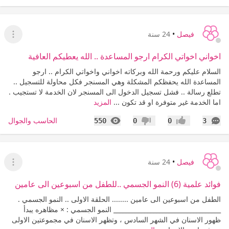
فيصل
•
24 سنة
عرض ا
اخواني اخواتي الكرام ارجو المساعدة .. الله يعطيكم العافية
السلام عليكم ورحمة الله وبركاته اخواني واخواتي الكرام .. ارجو
المساعدة الله يحفظكم المشكلة وهي المسنجر فكل محاولة للتسجيل ..
تطلع رسالة .. فشل تسجيل الدخول الى المسنجر لان الخدمة لا تستجيب .
اما الخدمة غير متوفرة او قد تكون ...
المزيد
التعليقات
المشاهدات
الحاسب والجوال
550
0
0
3
إعجاب
عدم إعجاب
فيصل
•
24 سنة
عرض ا
فوائد علمية (6) النمو الجسمي ..للطفل من اسبوعين الى عامين
الطفل من اسبوعين الى عامين ........ الحلقة الاولى .. النمو الجسمي .
___________________________________ النمو الجسمي : × مظاهره يبدأ
ظهور الاسنان في الشهر السادس ، وتظهر الاسنان في مجموعتين الاولى