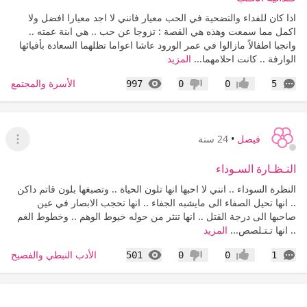
اذا كان للفداء والتضحية في الحب معيار فانني لا اجد معيارا افضل ولا
اكمل مما سمعت وهذه هي القصة : تزوجا عن حب .. هي ابنة عمته ..
وانجبا اطفالاً مازالوا في عمر الورود عاشا اعواما تظلهما السعادة بأفيائها
الوارفة .. كانت احلامهما...
المزيد
التعليقات
المشاهدات
الأسرة والمجتمع
997
0
0
5
إعجاب
عدم إعجاب
فيصل
•
24 سنة
عرض ا
النـظـارة السـوداء
النظرة السوداء .. انني لا احبها انها تلون الحياة .. وتصبغها بلون قاتم داكن
.. انها تحيل الصفاء الى مايشبه الجفاء .. انها تحجب الابصار في عين
صاحبها الى درجة القتل .. انها تنثر من حوله خيوط الوهم .. وخطوط الغم
.. انها تـتـلصص...
المزيد
التعليقات
المشاهدات
الأدب النبطي والفصيح
501
0
0
1
إعجاب
عدم إعجاب