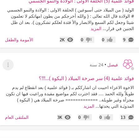
فوائد علمية (5) الحلقة الاولى : الولادة والنمو الجسمي
الوليد ( من الميلاد حتى أسبوعين ) الحلقة الاولى : الولادة والنمو الجسمي
# الولادة قال الله تعالى : { والله أخرجكم من بطون امهاتكم لا تعلمون
شيئا وجعل لكم السمع والابصار والأ فئدة لعلكم تشكرون }. بعد ان ظل
الجنين في قرار...
المزيد
التعليقات
المشاهدات
الأمومة والطفل
2K
0
0
9
إعجاب
عدم إعجاب
فيصل
•
24 سنة
عرض ا
فوائد علمية (4) سر صرخة الميلاد ( البكوة )...!!!؟
الاخوة الاعزاء احببت ان اشارككم بـ ( فوائد علمية ) بعد انقطاع لم يدم
طويلاً ولله الحمد .... فقد اخترت لكم مواضيع مفيدة وراعيت فيها ان تكون
مجزأة وغير طويلة.. ============= صرخة الميلاد هي ( البكوة )
المدويَـة التي يحدثها...
المزيد
التعليقات
المشاهدات
الملتقى العام
3K
0
0
13
إعجاب
عدم إعجاب