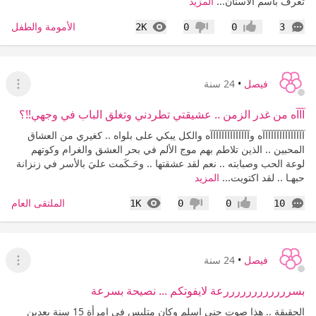
تعرف باسم الاسنان...
المزيد
التعليقات
المشاهدات
الأمومة والطفل
2K
0
0
3
إعجاب
عدم إعجاب
فيصل
•
24 سنة
عرض ا
آآآه من غدر الزمن .. عشيقتي تطردني وتغلق الباب في وجهي!!؟
آآآآآآآآآآآآآآآه وآآآآآآآآآآآآآآه والكل يبكي على بلواه .. كغيري من العشاق
المحبين .. الذين تلاطم بهم موج الألم في بحر العشق والغرام وكوتهم
لوعة الحب وصبابته .. نعم لقد عشقتها .. وحَـكَمت عليَ بالأسر في زنزانة
حبهـا .. لقد اكتويت...
المزيد
التعليقات
المشاهدات
الملتقى العام
1K
0
0
10
إعجاب
عدم إعجاب
فيصل
•
24 سنة
عرض ا
بسررررررررررررعة لايفوتكم ... نصيحة بسرعة
الحقيقة .. هذا صوت جني اسلم وكان متلبس في امرأة 15 سنة بعدين