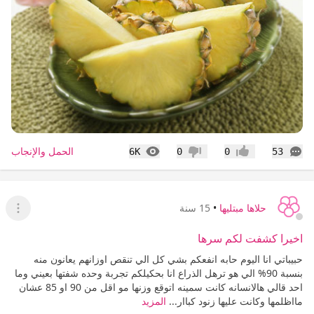
التعليقات
المشاهدات
الحمل والإنجاب
6K
0
0
53
إعجاب
عدم إعجاب
حلاها مبتليها
•
15 سنة
عرض ا
اخيرا كشفت لكم سرها
حبيباتي انا اليوم حابه انفعكم بشي كل الي تنقص اوزانهم يعانون منه
بنسبة 90% الي هو ترهل الذراع انا بحكيلكم تجربة وحده شفتها بعيني وما
احد قالي هالانسانه كانت سمينه اتوقع وزنها مو اقل من 90 او 85 عشان
مااظلمها وكانت عليها زنود كباار...
المزيد