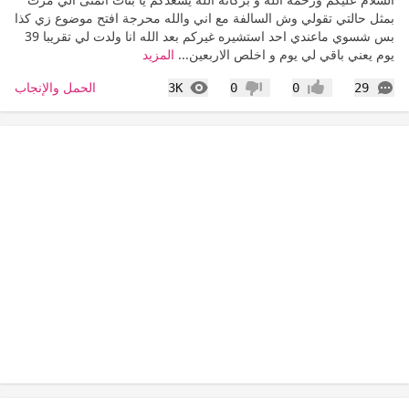
بمثل حالتي تقولي وش السالفة مع اني والله محرجة افتح موضوع زي كذا
بس شسوي ماعندي احد استشيره غيركم بعد الله انا ولدت لي تقريبا 39
يوم يعني باقي لي يوم و اخلص الاربعين...
المزيد
التعليقات
المشاهدات
الحمل والإنجاب
3K
0
0
29
إعجاب
عدم إعجاب