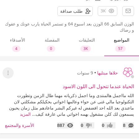
3K
طلب صداقة
الوزن السابق 66 الوزن بعد اسبوع 64 و تستمر الحياة يارب عونك و عفوك
و رضاك
المواضيع
التعليقات
المفضلة
الأصدقاء
4
0
3K
57
حلاها مبتليها
•
9 سنوات
عرض ا
الحياة عندما تتحول الى اللون الاسود
الله مااجمل هالمنتدى وما اجمل ذكرياته مهما طال الزمن وتطورت
التكنولوجيا مالي غنى عن حواء وعالمها اخواتي بحكيلكم مشكلتي لان
ماعندي بعد الله احد افضفض له غيركم البشر ماعادهم مثل زمان يحبون
يسمعون لك كلن مشغول بهمه اخواتي ماني عارفة كيف...
المزيد
التعليقات
المشاهدات
الأسرة والمجتمع
887
0
0
8
إعجاب
عدم إعجاب