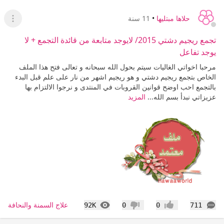
حلاها مبتليها
•
11 سنة
عرض ا
تجمع ريجيم دشتي 2015/ لايوجد متابعة من قائدة التجمع + لا
يوجد تفاعل
مرحبا اخواتي الغاليات سيتم بحول الله سبحانه و تعالى فتح هذا الملف
الخاص بتجمع ريجيم دشتي و هو ريجيم اشهر من نار على علم قبل البدء
بالتجمع احب اوضح قوانين القروبات في المنتدى و نرجوا الالتزام بها
عزيزاتي نبدأ بسم الله...
المزيد
التعليقات
المشاهدات
علاج السمنة والنحافة
92K
0
0
711
إعجاب
عدم إعجاب