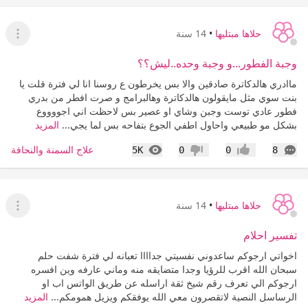
حلاها مبتليها
•
14 سنة
عرض ا
وجبة الفطور...و وجبة وحده..ليش؟؟
ماادري هالدكاترة صادقين والا بس يخرطون ع روسنا انا لي فترة قلت يا
بنت سوي مثل مايقولون هالدكاترة وهالبرامج و صرت افطر من بدري
فطور عادي توست وجبن وشاي او عصير بس لاحظت اني اجووووع
بشكل مو طبيعي واحاول اطفي الجوع بتفاحه بس لما يجي...
المزيد
التعليقات
المشاهدات
علاج السمنة والنحافة
5K
0
0
8
إعجاب
عدم إعجاب
حلاها مبتليها
•
14 سنة
عرض ا
تفسير احلام
اخواتي ارجوكم ساعدوني نفسيتي جداااا تعبانه لي فترة شفت حلم
سبحان الله اقرب للرؤيا وجدا متضايقه منه وماني عارفه وين افسره
ارجوكم الي تعرف رقم شيخ ثقة اراسله عن طريق الواتس اب او
الرساسل النصية لاتقصرون معي الله يوفقكم ويزيل همومكم...
المزيد