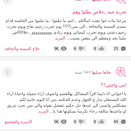
عرض ا
تجربة حية ,,خلاص بطلوا وهم
مرحبا بنات حوا بغيت اسألكم ...انتم ما مليتوا ..ما مليتوا من الجلسة قدام
منتدى السمنة والنحافة ..الى متى؟؟؟؟ يوم نجرب رجيم تفاح ويوم نجرب
رجيم دشتي ويوم نجرب كيميائي ويوم زبادي وووووووووو ..خلااااااص
ملينا بجد ومعظم الي ينقص بسبب...
المزيد
التعليقات
المشاهدات
علاج السمنة والنحافة
3K
0
0
25
إعجاب
عدم إعجاب
حلاها مبتليها
•
14 سنة
عرض ا
امي واختي؟؟
يا اخواتي انا دايما اقرأ المشاكل بهالقسم واشوف اراء جميله واحيانا اراء
الله المستعان تدل ع الجهل وعدم الحكمه بس انا اليوم جايبة لكم
مشكلتي واتمنى الي عندها حل حكيم تتفضل تقوله والي بس تحب تتريق
او ماعندها سالفه رجاء تكرمنا بسكوتها هذا يا...
المزيد
التعليقات
المشاهدات
الأسرة والمجتمع
5K
0
0
45
إعجاب
عدم إعجاب