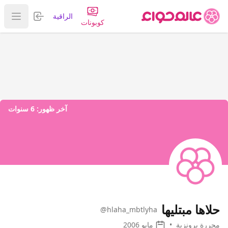
تسجيل الدخول
الراقية
عرض ا
كوبونات
آخر ظهور:
6 سنوات
حلاها مبتليها
@hlaha_mbtlyha
محررة برونزية
•
مايو 2006