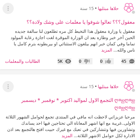
حلاها مبتليها
•
15 سنة
عرض ا
معقول؟؟؟ تعالوا شوفوا يا معلمات على وشك ولادة؟؟
معقول يا وزارة معقول هذا التخبط كل مره تطلعون لنا سالفة جديده
الحين آخر خبر وطازه بعد ان الوزارة الموقرة لغت اجازة رعاية المولود
تماما وفي كمان خبر انهم بيلغون الاستثنائي او بيربطونه بترم كامل يا
ناس والله...
المزيد
التعليقات
المشاهدات
الطالبات والمعلمات
5K
0
0
45
إعجاب
عدم إعجاب
حلاها مبتليها
•
15 سنة
عرض ا
ღ¤ஐღ¤ஐ التجمع الاول لمواليد اكتوبر * نوفمبر * ديسمبر
ღ¤ஐღ¤ஐ
مرحبا عزيزاتي لاحظت انه مافي في المنتدى تجمع لحوامل الشهور الثلاثة
الاولى..غريبة مع انها اشهر المعاناة الي تحتاجين فيها احد يساندك
وتشاورين فيها وتتشاركين في تعبك مع غيرك حبيت افتح هالتجمع بعد اذن
الادارة لكل حوامل الاشهر الثلاثة...
المزيد