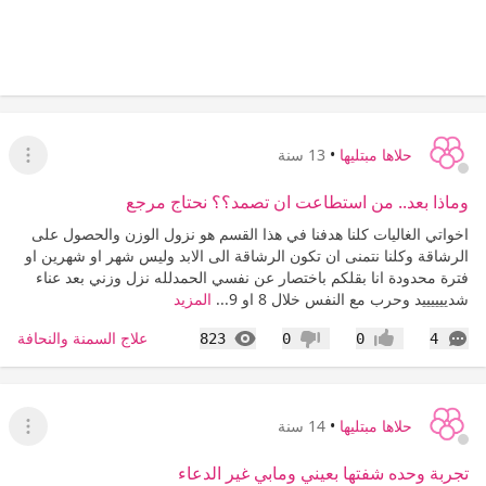
حلاها مبتليها
•
13 سنة
عرض ا
وماذا بعد.. من استطاعت ان تصمد؟؟ نحتاج مرجع
اخواتي الغاليات كلنا هدفنا في هذا القسم هو نزول الوزن والحصول على
الرشاقة وكلنا نتمنى ان تكون الرشاقة الى الابد وليس شهر او شهرين او
فترة محدودة انا بقلكم باختصار عن نفسي الحمدلله نزل وزني بعد عناء
شدييييييد وحرب مع النفس خلال 8 او 9...
المزيد
التعليقات
المشاهدات
علاج السمنة والنحافة
823
0
0
4
إعجاب
عدم إعجاب
حلاها مبتليها
•
14 سنة
عرض ا
تجربة وحده شفتها بعيني ومابي غير الدعاء