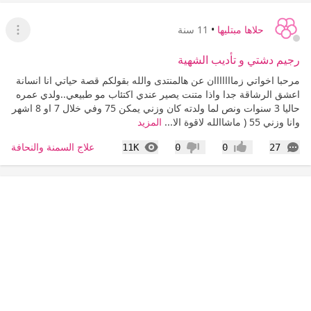
حلاها مبتليها
•
11 سنة
عرض ا
رجيم دشتي و تأديب الشهية
مرحبا اخواتي زمااااااان عن هالمنتدى والله بقولكم قصة حياتي انا انسانة
اعشق الرشاقة جدا واذا متنت يصير عندي اكتئاب مو طبيعي..ولدي عمره
حاليا 3 سنوات ونص لما ولدته كان وزني يمكن 75 وفي خلال 7 او 8 اشهر
وانا وزني 55 ( ماشاالله لاقوة الا...
المزيد
التعليقات
المشاهدات
علاج السمنة والنحافة
11K
0
0
27
إعجاب
عدم إعجاب