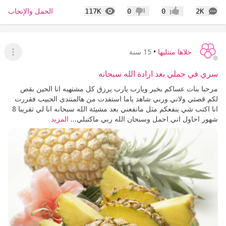
التعليقات
المشاهدات
الحمل والإنجاب
117K
0
0
2K
إعجاب
عدم إعجاب
حلاها مبتليها
•
15 سنة
عرض ا
سري في حملي بعد ارادة الله سبحانه
مرحبا بنات عساكم بخير ويارب يارب يرزق كل مشتهيه انا الحين بقص
لكم قصتي ولاني وربي شاهد ياما استفدت من هالمنتدى الحبيب فقررت
انا اكتب شي ينفعكم مثل مانفعني بعد مشيئة الله سبحانه انا لي تقريبا 8
شهور احاول اني احمل وسبحان الله ربي ماكتبلي...
المزيد