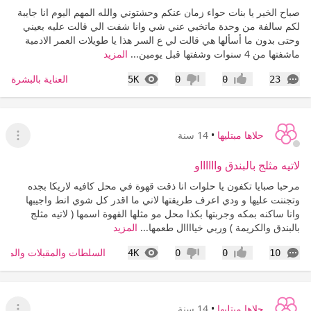
صباح الخير يا بنات حواء زمان عنكم وحشتوني والله المهم اليوم انا جايبة
لكم سالفة من وحدة ماتخبي عني شي وانا شفت الي قالت عليه بعيني
وحتى بدون ما أسألها هي قالت لي ع السر هذا يا طويلات العمر الادمية
ماشفتها من 4 سنوات وشفتها قبل يومين...
المزيد
التعليقات
المشاهدات
العناية بالبشرة
5K
0
0
23
إعجاب
عدم إعجاب
حلاها مبتليها
•
14 سنة
عرض ا
لاتيه مثلج بالبندق وااااااو
مرحبا صبايا تكفون يا حلوات انا ذقت قهوة في محل كافيه لاريكا بجده
وتجننت عليها و ودي اعرف طريقتها لاني ما اقدر كل شوي انط واجيبها
وانا ساكنه بمكه وجربتها بكذا محل مو مثلها القهوة اسمها ( لاتيه مثلج
بالبندق والكريمة ) وربي خياااال طعمها...
المزيد
التعليقات
المشاهدات
السلطات والمقبلات والمش
4K
0
0
10
إعجاب
عدم إعجاب
حلاها مبتليها
•
14 سنة