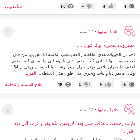
التعليقات
المشاهدات
ساعدوني
1K
0
0
4
إعجاب
عدم إعجاب
حلاها مبتليها
•
14 سنة
عرض ا
مشروب سحري وبتدعون لي
اخواتي الحبيبات هذي الخلطة رائعة بمعنى الكلمة انا مجربتها من قبل
ثلاث سنوات والله اني كنت انحف حتى باليوم الي ما اسوي فيه ريجيم
اوقف عالميزان الاقي وزني ينزل نزول رهيب والله وصل وزني ل 54
وكان مايمر بايام ثبات ويحرق على طول هذي الخلطة...
المزيد
التعليقات
المشاهدات
علاج السمنة والنحافة
4K
0
0
36
إعجاب
عدم إعجاب
حلاها مبتليها
•
14 سنة
عرض ا
يارب رحمتك ..عذاب حتى بعد الاربعين الله يفرج كرب الي ترد
علي :(
السلام عليكم ورحمة الله و بركاته الله يسعدكم يا بنات اتمنى الي مرت